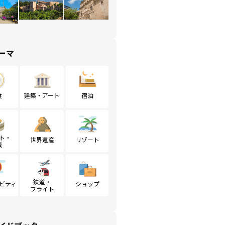
ーマ
食
建築・アート
宿泊
ト・
世界遺産
リゾート
戦
鉄道・
ビティ
ショップ
フライト