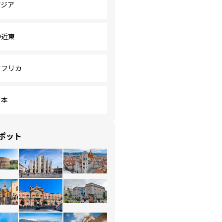
アジア
中近東
アフリカ
日本
ポット