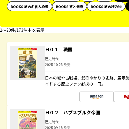
BOOKS 旅の名言＆絶景
BOOKS 旅と健康
BOOKS 旅の読み物
1〜20件/173件中 を表示
Ｈ０１ 戦国
歴史時代
2025.10.23 発売
日本の城や古戦場、武将ゆかりの史跡、展示
イドする歴史ファン必携の一冊。
Ｈ０２ ハプスブルク帝国
歴史時代
2025.09.18 発売