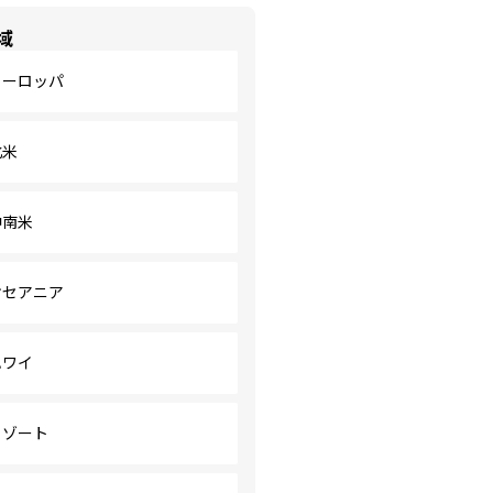
域
ヨーロッパ
北米
中南米
オセアニア
ハワイ
リゾート