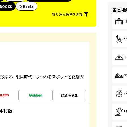
BOOKS
D-Books
国と地
絞り込み条件を追加
施設など、戦国時代にまつわるスポットを徹底ガ
詳細を見る
４訂版