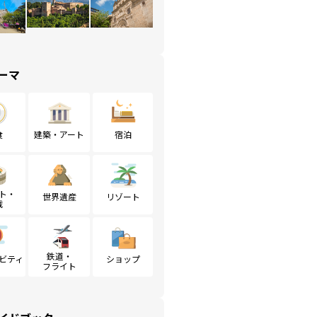
ーマ
食
建築・アート
宿泊
ト・
世界遺産
リゾート
戦
鉄道・
ビティ
ショップ
フライト