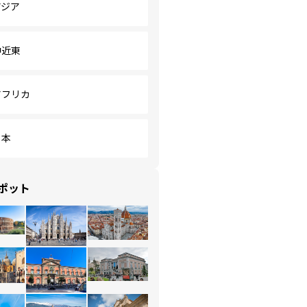
アジア
中近東
アフリカ
日本
ポット