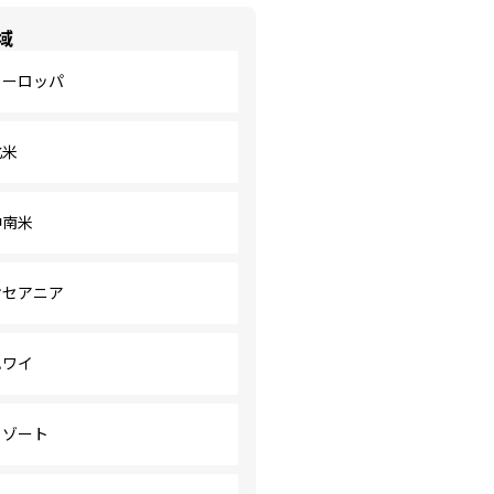
域
ヨーロッパ
北米
中南米
オセアニア
ハワイ
リゾート