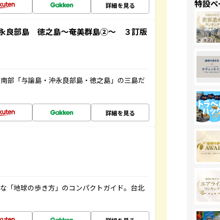
特設ペ
詳細を見る
永良部島 徳之島～奄美群島②～ ３訂版
島南部「与論島・沖永良部島・徳之島」の三島だ
詳細を見る
利な「地球の歩き方」のコンパクトガイド。台北