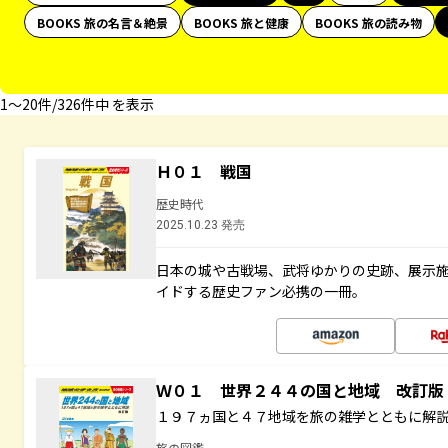
BOOKS 旅の名言＆絶景
BOOKS 旅と健康
BOOKS 旅の読み物
1〜20件/326件中 を表示
Ｈ０１ 戦国
歴史時代
2025.10.23 発売
日本の城や古戦場、武将ゆかりの史跡、展示
イドする歴史ファン必携の一冊。
Ｗ０１ 世界２４４の国と地域 改訂版
１９７ヵ国と４７地域を旅の雑学とともに解
旅の図鑑