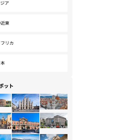
アジア
中近東
アフリカ
日本
ポット