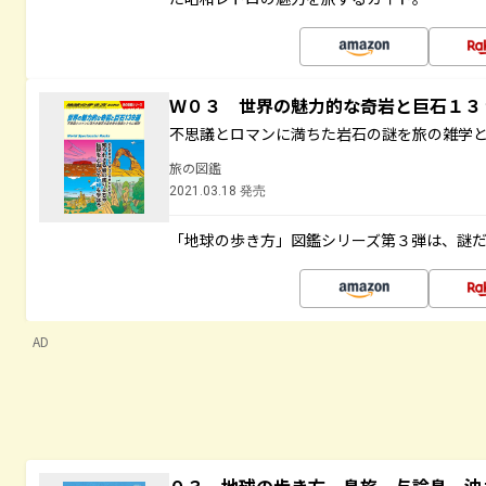
Ｗ０３ 世界の魅力的な奇岩と巨石１
不思議とロマンに満ちた岩石の謎を旅の雑学
旅の図鑑
2021.03.18 発売
「地球の歩き方」図鑑シリーズ第３弾は、謎
AD