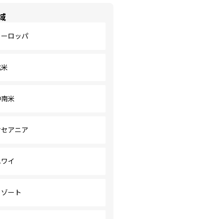
域
ヨーロッパ
北米
中南米
オセアニア
ハワイ
リゾート