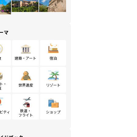
ーマ
食
建築・アート
宿泊
ト・
世界遺産
リゾート
戦
鉄道・
ビティ
ショップ
フライト