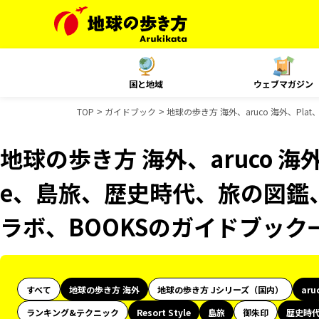
国と地域
ウェブマガジン
TOP
ガイドブック
地球の歩き方 海外、aruco 海外、Pla
地球の歩き方 海外、aruco 海外、P
e、島旅、歴史時代、旅の図鑑、
ラボ、BOOKSのガイドブック
すべて
地球の歩き方 海外
地球の歩き方 Jシリーズ（国内）
aru
ランキング&テクニック
Resort Style
島旅
御朱印
歴史時