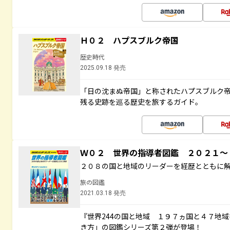
Ｈ０２ ハプスブルク帝国
歴史時代
2025.09.18 発売
「日の沈まぬ帝国」と称されたハプスブルク
残る史跡を巡る歴史を旅するガイド。
Ｗ０２ 世界の指導者図鑑 ２０２１
２０８の国と地域のリーダーを経歴とともに
旅の図鑑
2021.03.18 発売
『世界244の国と地域 １９７ヵ国と４７地
き方」の図鑑シリーズ第２弾が登場！