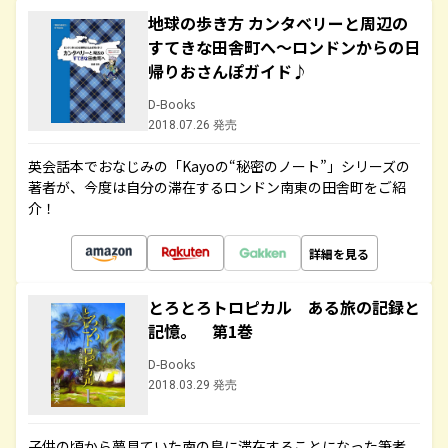
地球の歩き方 カンタベリーと周辺の
すてきな田舎町へ～ロンドンからの日
帰りおさんぽガイド♪
D-Books
2018.07.26 発売
英会話本でおなじみの「Kayoの“秘密のノート”」シリーズの
著者が、今度は自分の滞在するロンドン南東の田舎町をご紹
介！
詳細を見る
とろとろトロピカル ある旅の記録と
記憶。 第1巻
D-Books
2018.03.29 発売
子供の頃から夢見ていた南の島に滞在することになった筆者