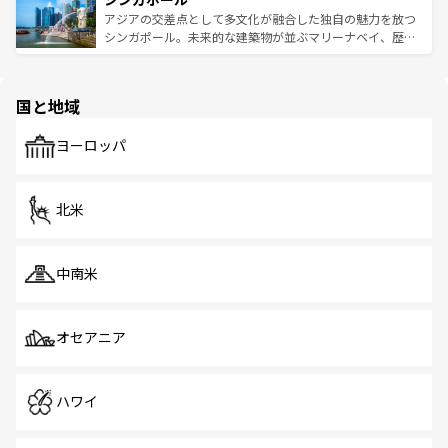
が待っている。親しみやすいタイの人々、仏教を中心とし
ており、効率よく見どころを回れるのも魅力。息をのむよ
アジアの交差点として多文化が融合した独自の魅力を放つ
た文化、そして多様な観光資源が、訪れる旅人を魅了し続
うな絶景から文化的な体験まで、香港を存分に楽しみ尽く
シンガポール。未来的な建築物が並ぶマリーナベイ、歴史
ける。 なお、新着のタイ情報は
コンテンツ一覧
を参照して
そう。 なお、新着の香港情報は
コンテンツ一覧
を参照して
と伝統を感じられるエスニックタウン、多数の緑豊かな公
ほしい。
ほしい。
園や自然保護区など、自然が調和した近代的な景観と文化
の多様性あふれるカラフルな町は、どこを歩いても新しい
国と地域
発見がある。さらに、治安のよさや充実した公共交通機関
も、旅行者にとっては魅力的なポイント。グルメも豊富
で、ホーカーズは地元の風情を楽しめる外せないスポット
ヨーロッパ
だ。訪れる人を飽きさせないシンガポールで、多様な魅力
を体感しよう。 なお、新着のシンガポール情報は
コンテン
ツ一覧
を参照してほしい。
北米
中南米
オセアニア
ハワイ