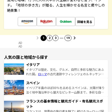
ド。「地球の歩き方」が贈る、人生を輝かせる名言と癒やしの
絶景集！
詳細を見る
…
1
2
3
19
AD
AD
人気の国と地域から探す
イタリア
イタリアは歴史、文化、グルメ、自然と多彩な魅力にあふ
れた国。
ローマ
の古代遺跡やフィレンツェのルネッサンス
美術、ヴェネツィアの運河など、歴史あるスポットはもち
スペイン
ろん、トスカーナの美しい田園風景やアマルフィ海岸の絶
景など、自然景観も見逃せない。観光の合間には、本場の
イベリア半島のほぼ80％を占めるスペインは、太陽が降り
ピザやパスタなど、絶品のイタリア料理を堪能することも
注ぐ地中海沿岸から雄大なピレネー山脈まで、多彩な自然
できる。朝目覚めてから夜眠るまで、すべての瞬間を楽し
と文化が詰まったヨーロッパ屈指の旅行先だ。多様な地域
フランスの基本情報と観光ガイド・有名観光スポ
ませてくれるイタリアで、忘れられない旅をしてみよう！
文化が根付くこの国では、情熱的なフラメンコ、熱気あふ
なお、新着のイタリア情報は
コンテンツ一覧
を参照してほ
れる闘牛、そして美味しいタパスが生活の一部となってい
ット
しい。
る。首都マドリードの洗練された雰囲気や、バルセロナの
フランスは、世界中の旅行者を魅了し続けるヨーロッパ屈