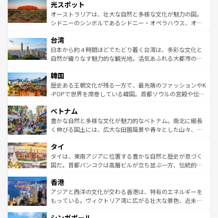
文化が魅力。旅行者はアメリカの各地域で異なる魅力を楽
島だが、静かな自然を求めるならマウイ島やカウアイ島が
光スポット
しみながら、その多様性と豊かな歴史を感じることができ
おすすめ。エメラルドグリーンに輝く海をはじめ、豊かな
オーストラリアは、壮大な自然と多様な文化が魅力の国。
るだろう。車でのロードトリップや列車の旅も、アメリカ
文化や歴史が息づいている。「アロハスピリット」と呼ば
シドニーのシンボルであるシドニー・オペラハウス、オー
ならではの贅沢な旅のスタイルだ。 なお、新着のアメリカ
れるおもてなしの心で訪れる人々を迎えてくれるハワイの
ストラリア東海岸北部に広がる大サンゴ礁地帯グレートバ
情報は
コンテンツ一覧
を参照してほしい。
人々、おいしいローカルフードやハワイアンミュージッ
台湾
リアリーフや大陸中央部にそびえるウルル（エアーズロッ
ク、伝統的なフラダンスなど、すべてがハワイの魅力を彩
ク）、タスマニアの美しい原生林やケアンズの熱帯雨林な
日本から約４時間ほどでたどり着く台湾は、多彩な文化と
っている。訪れるたびに新しい発見と感動が待っているハ
ど、見どころがたくさん。また、カフェやワイン、オージ
自然が織りなす魅力的な観光地。活気あふれる大都市の台
ワイを、存分に味わってほしい。 なお、新着のハワイ情報
ービーフなどの食文化も豊かで、美味しいものであふれて
北やノスタルジックな町並みが人気な九份（ジォウフェ
は
コンテンツ一覧
を参照してほしい。
韓国
いる。アクティビティも充実しており、サーフィンやダイ
ン）、静ひつな山岳地帯である台湾東部など、都市の喧騒
ビング、ハイキングなど、アウトドア好きにはたまらな
と山間の静けさが共存しており、訪れる人に新しい発見と
歴史ある王朝文化が残る一方で、最先端のファッションやK
い。オーストラリアの多彩な魅力を存分に味わいつくそ
驚きをもたらしてくれる。また、奥深い台湾の食文化も魅
-POPで世界を席巻している韓国。首都ソウルの宮殿や伝統
う。 なお、新着のオーストラリア情報は
コンテンツ一覧
を
力で、夜市などの屋台グルメから高級料理、ヘルシーで美
家屋が並ぶエリアでは韓国の歴史と文化に浸ることがで
参照してほしい。
ベトナム
容にもいいと評判のスイーツなど、バラエティ豊かな料理
き、地方に足を延ばせば四季折々の自然美を楽しむことが
が味わえる。 なお、新着の台湾情報は
コンテンツ一覧
を参
できる。そして、キムチや焼肉、絶品のストリートフード
豊かな自然と多様な文化が魅力的なベトナム。南北に細長
照してほしい。
まで、さまざまな韓国料理が待っている。夜には、韓国な
く伸びる国土には、広大な田園風景や青々とした山々、世
らではのナイトライフも堪能できる。あたたかいホスピタ
界遺産に登録された壮大な自然景観が点在し、都市部では
タイ
リティに包まれながら、韓国の多彩な魅力を心ゆくまで味
急速な発展と共に伝統が息づく。ハノイの古い町並みやホ
わってみてほしい。 なお、新着の韓国情報は
コンテンツ一
ーチミン市のフランス統治時代の建物も、独特の雰囲気を
タイは、東南アジアに位置する豊かな自然と歴史が息づく
覧
を参照してほしい。
醸し出している。また、バラエティの豊かさとおいしさで
国だ。首都バンコクは高層ビルが立ち並ぶ一方、伝統的な
世界中の食通を魅了してやまないベトナム料理も魅力のひ
寺院や市場がいたるところに点在し、古きよき文化と現代
香港
とつ。フォーやバインミー、ベトナムコーヒーなどは、ぜ
の活気が交差している。北部ではチェンマイなどの山岳地
ひ現地で味わいたい。どの地域を訪れてもあたたかい人々
帯で自然と触れ合い、南部ではプーケットやクラビの美し
アジアと西洋の文化が交わる香港は、特有のエネルギーを
が旅行者を迎えてくれるので、きっと忘れられない旅にな
いビーチでリゾート気分を楽しむことができる。タイ料理
もっている。ヴィクトリア湾に広がる壮大な景色、近未来
るはずだ。 なお、新着のベトナム情報は
コンテンツ一覧
を
は世界的に有名で、屋台から高級レストランまで味覚を刺
的なアートスポット、そして歴史と現代が融合した町並
参照してほしい。
シンガポール
激する。気候は一年中温暖で、どの季節にも異なる楽しみ
み、どこを訪れても感動するはず。観光スポットが密集し