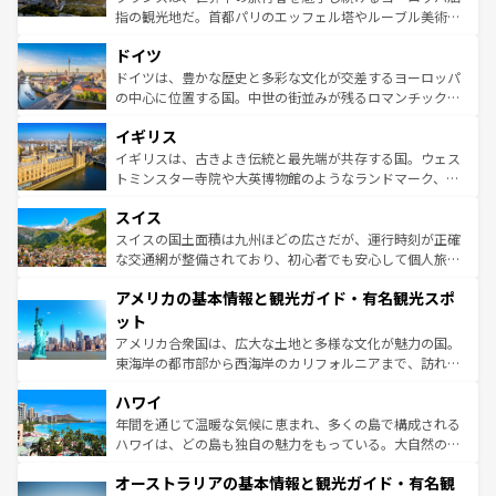
アートに溢れた街角から、地方では古代ローマ遺跡や中世
指の観光地だ。首都パリのエッフェル塔やルーブル美術館
の城塞都市、穏やかなビーチリゾートまで多彩な表情を見
といった象徴的なスポットから、田舎町の古風な美しさま
せる。地方によって風土や気候が異なるスペインはその個
ドイツ
で、幅広い魅力が詰まっている。華麗な宮殿、歴史的な大
性で訪れる人を魅了する。 なお、新着のスペイン情報は
コ
聖堂、美しいビーチ、そして豊かな自然が、訪れる者を心
ドイツは、豊かな歴史と多彩な文化が交差するヨーロッパ
ンテンツ一覧
を参照してほしい。
から魅了する。また、フランスは美食の国としても知ら
の中心に位置する国。中世の街並みが残るロマンチック街
れ、フランス料理はユネスコ無形文化遺産にも登録されて
道から、未来を先取りするようなモダンな都市まで多様な
イギリス
いる。シャンパンの発祥地であるランス、プロヴァンスの
顔を持つこの国は、どこを歩いても飽きることがない。ベ
香り高いラベンダー畑など、多彩な楽しみ方が可能だ。さ
ルリンの文化的活気、バイエルン州のアルプスの絶景、そ
イギリスは、古きよき伝統と最先端が共存する国。ウェス
らに、パリ以外の地域にも魅力が溢れており、どの街角に
してライン川沿いのワイン畑といった風景は必見。ビール
トミンスター寺院や大英博物館のようなランドマーク、歴
も豊かな歴史と文化が息づいている。パリ以外の個性あふ
とソーセージを味わいながら地元の人と過ごす楽しい時間
史ある大学都市、美しい丘陵地帯や牧歌的な風景など、エ
れる地方に足を運ぶとそれぞれで全く異なる文化を体験で
スイス
は、お酒好きな人にはぜひ体験してほしい。 なお、新着の
リアごとに異なる魅力がある。また、優雅なアフタヌーン
きるだろう。 なお、新着のフランス情報は
コンテンツ一覧
ドイツ情報は
コンテンツ一覧
を参照してほしい。
ティー、ビール好きにはたまらない英国パブ、サッカー観
スイスの国土面積は九州ほどの広さだが、運行時刻が正確
を参照してほしい。
戦など、本場だからこそできる体験も豊富。イギリスを旅
な交通網が整備されており、初心者でも安心して個人旅行
して楽しみつくそう。 なお、新着のイギリス情報は
コンテ
を楽しめる。日本同様に時刻表どおりの旅が可能だ。中世
アメリカの基本情報と観光ガイド・有名観光スポ
ンツ一覧
を参照してほしい。
の建物がそのまま残る町や、スイスならではのユニークな
博物館もあり、アルプス観光だけでなく町歩きも満喫する
ット
ことができる。国民の所得が高いため物価も高いが、旅行
アメリカ合衆国は、広大な土地と多様な文化が魅力の国。
者向けの交通パス提供のサービスもあり、うまく活用すれ
東海岸の都市部から西海岸のカリフォルニアまで、訪れる
ば市内交通費無料で観光を楽しむこともできる。 なお、新
場所ごとに異なる風景と体験が待っている。ニューヨーク
着のスイス情報は
コンテンツ一覧
を参照してほしい。
ハワイ
のような巨大都市は、観光、ショッピング、エンターテイ
ンメントが詰まった刺激的なスポットだ。一方、アメリカ
年間を通じて温暖な気候に恵まれ、多くの島で構成される
西部には大自然が広がり、グランドキャニオンやイエロー
ハワイは、どの島も独自の魅力をもっている。大自然の神
ストーン国立公園といった絶景が堪能できる。さらに、南
秘を感じたいなら、火山が生み出した壮大な景観を誇るハ
オーストラリアの基本情報と観光ガイド・有名観
部のニューオーリンズでは、音楽と美食が融合した独特の
ワイ島は見逃せない。また、定番の観光地といえばオアフ