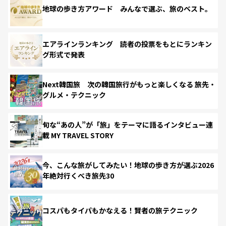
地球の歩き方アワード みんなで選ぶ、旅のベスト。
エアラインランキング 読者の投票をもとにランキン
グ形式で発表
Next韓国旅 次の韓国旅行がもっと楽しくなる 旅先・
グルメ・テクニック
旬な“あの人”が「旅」をテーマに語るインタビュー連
載 MY TRAVEL STORY
今、こんな旅がしてみたい！地球の歩き方が選ぶ2026
年絶対行くべき旅先30
コスパもタイパもかなえる！賢者の旅テクニック