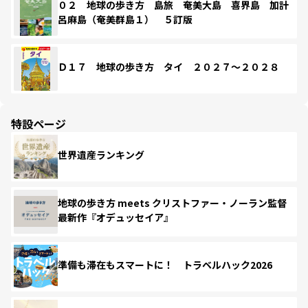
０２ 地球の歩き方 島旅 奄美大島 喜界島 加計
呂麻島（奄美群島１） ５訂版
Ｄ１７ 地球の歩き方 タイ ２０２７～２０２８
特設ページ
世界遺産ランキング
地球の歩き方 meets クリストファー・ノーラン監督
最新作『オデュッセイア』
準備も滞在もスマートに！ トラベルハック2026