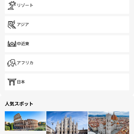
リゾート
アジア
中近東
アフリカ
日本
人気スポット