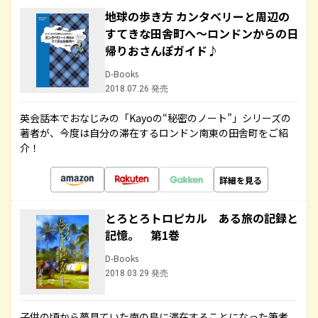
地球の歩き方 カンタベリーと周辺の
すてきな田舎町へ～ロンドンからの日
帰りおさんぽガイド♪
D-Books
2018.07.26 発売
英会話本でおなじみの「Kayoの“秘密のノート”」シリーズの
著者が、今度は自分の滞在するロンドン南東の田舎町をご紹
介！
詳細を見る
とろとろトロピカル ある旅の記録と
記憶。 第1巻
D-Books
2018.03.29 発売
子供の頃から夢見ていた南の島に滞在することになった筆者