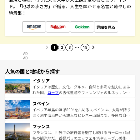
ド。「地球の歩き方」が贈る、人生を輝かせる名言と癒やしの
絶景集！
詳細を見る
…
1
2
3
15
AD
AD
人気の国と地域から探す
イタリア
イタリアは歴史、文化、グルメ、自然と多彩な魅力にあふ
れた国。
ローマ
の古代遺跡やフィレンツェのルネッサンス
美術、ヴェネツィアの運河など、歴史あるスポットはもち
スペイン
ろん、トスカーナの美しい田園風景やアマルフィ海岸の絶
景など、自然景観も見逃せない。観光の合間には、本場の
イベリア半島のほぼ80％を占めるスペインは、太陽が降り
ピザやパスタなど、絶品のイタリア料理を堪能することも
注ぐ地中海沿岸から雄大なピレネー山脈まで、多彩な自然
できる。朝目覚めてから夜眠るまで、すべての瞬間を楽し
と文化が詰まったヨーロッパ屈指の旅行先だ。多様な地域
フランス
ませてくれるイタリアで、忘れられない旅をしてみよう！
文化が根付くこの国では、情熱的なフラメンコ、熱気あふ
なお、新着のイタリア情報は
コンテンツ一覧
を参照してほ
れる闘牛、そして美味しいタパスが生活の一部となってい
フランスは、世界中の旅行者を魅了し続けるヨーロッパ屈
しい。
る。首都マドリードの洗練された雰囲気や、バルセロナの
指の観光地だ。首都パリのエッフェル塔やルーブル美術館