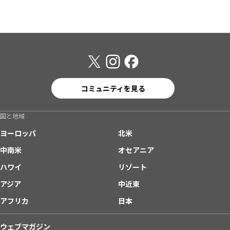
コミュニティを見る
国と地域
ヨーロッパ
北米
中南米
オセアニア
ハワイ
リゾート
アジア
中近東
アフリカ
日本
ウェブマガジン