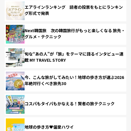
エアラインランキング 読者の投票をもとにランキン
グ形式で発表
Next韓国旅 次の韓国旅行がもっと楽しくなる 旅先・
グルメ・テクニック
旬な“あの人”が「旅」をテーマに語るインタビュー連
載 MY TRAVEL STORY
今、こんな旅がしてみたい！地球の歩き方が選ぶ2026
年絶対行くべき旅先30
コスパもタイパもかなえる！賢者の旅テクニック
地球の歩き方♥偏愛ハワイ