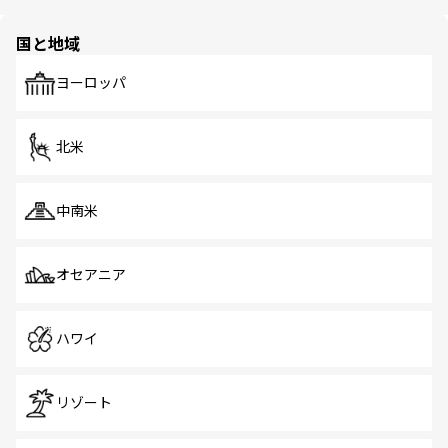
ほしい。
ほしい。
園や自然保護区など、自然が調和した近代的な景観と文化
の多様性あふれるカラフルな町は、どこを歩いても新しい
国と地域
発見がある。さらに、治安のよさや充実した公共交通機関
も、旅行者にとっては魅力的なポイント。グルメも豊富
で、ホーカーズは地元の風情を楽しめる外せないスポット
ヨーロッパ
だ。訪れる人を飽きさせないシンガポールで、多様な魅力
を体感しよう。 なお、新着のシンガポール情報は
コンテン
ツ一覧
を参照してほしい。
北米
中南米
オセアニア
ハワイ
リゾート