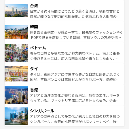
文化や歴史が息づいている。「アロハスピリット」と呼ば
ストラリア東海岸北部に広がる大サンゴ礁地帯グレートバ
ならではの贅沢な旅のスタイルだ。 なお、新着のアメリカ
台湾
れるおもてなしの心で訪れる人々を迎えてくれるハワイの
リアリーフや大陸中央部にそびえるウルル（エアーズロッ
情報は
コンテンツ一覧
を参照してほしい。
人々、おいしいローカルフードやハワイアンミュージッ
ク）、タスマニアの美しい原生林やケアンズの熱帯雨林な
日本から約４時間ほどでたどり着く台湾は、多彩な文化と
ク、伝統的なフラダンスなど、すべてがハワイの魅力を彩
ど、見どころがたくさん。また、カフェやワイン、オージ
自然が織りなす魅力的な観光地。活気あふれる大都市の台
っている。訪れるたびに新しい発見と感動が待っているハ
ービーフなどの食文化も豊かで、美味しいものであふれて
北やノスタルジックな町並みが人気な九份（ジォウフェ
ワイを、存分に味わってほしい。 なお、新着のハワイ情報
韓国
いる。アクティビティも充実しており、サーフィンやダイ
ン）、静ひつな山岳地帯である台湾東部など、都市の喧騒
は
コンテンツ一覧
を参照してほしい。
ビング、ハイキングなど、アウトドア好きにはたまらな
と山間の静けさが共存しており、訪れる人に新しい発見と
歴史ある王朝文化が残る一方で、最先端のファッションやK
い。オーストラリアの多彩な魅力を存分に味わいつくそ
驚きをもたらしてくれる。また、奥深い台湾の食文化も魅
-POPで世界を席巻している韓国。首都ソウルの宮殿や伝統
う。 なお、新着のオーストラリア情報は
コンテンツ一覧
を
力で、夜市などの屋台グルメから高級料理、ヘルシーで美
家屋が並ぶエリアでは韓国の歴史と文化に浸ることがで
参照してほしい。
ベトナム
容にもいいと評判のスイーツなど、バラエティ豊かな料理
き、地方に足を延ばせば四季折々の自然美を楽しむことが
が味わえる。 なお、新着の台湾情報は
コンテンツ一覧
を参
できる。そして、キムチや焼肉、絶品のストリートフード
豊かな自然と多様な文化が魅力的なベトナム。南北に細長
照してほしい。
まで、さまざまな韓国料理が待っている。夜には、韓国な
く伸びる国土には、広大な田園風景や青々とした山々、世
らではのナイトライフも堪能できる。あたたかいホスピタ
界遺産に登録された壮大な自然景観が点在し、都市部では
タイ
リティに包まれながら、韓国の多彩な魅力を心ゆくまで味
急速な発展と共に伝統が息づく。ハノイの古い町並みやホ
わってみてほしい。 なお、新着の韓国情報は
コンテンツ一
ーチミン市のフランス統治時代の建物も、独特の雰囲気を
タイは、東南アジアに位置する豊かな自然と歴史が息づく
覧
を参照してほしい。
醸し出している。また、バラエティの豊かさとおいしさで
国だ。首都バンコクは高層ビルが立ち並ぶ一方、伝統的な
世界中の食通を魅了してやまないベトナム料理も魅力のひ
寺院や市場がいたるところに点在し、古きよき文化と現代
香港
とつ。フォーやバインミー、ベトナムコーヒーなどは、ぜ
の活気が交差している。北部ではチェンマイなどの山岳地
ひ現地で味わいたい。どの地域を訪れてもあたたかい人々
帯で自然と触れ合い、南部ではプーケットやクラビの美し
アジアと西洋の文化が交わる香港は、特有のエネルギーを
が旅行者を迎えてくれるので、きっと忘れられない旅にな
いビーチでリゾート気分を楽しむことができる。タイ料理
もっている。ヴィクトリア湾に広がる壮大な景色、近未来
るはずだ。 なお、新着のベトナム情報は
コンテンツ一覧
を
は世界的に有名で、屋台から高級レストランまで味覚を刺
的なアートスポット、そして歴史と現代が融合した町並
参照してほしい。
シンガポール
激する。気候は一年中温暖で、どの季節にも異なる楽しみ
み、どこを訪れても感動するはず。観光スポットが密集し
が待っている。親しみやすいタイの人々、仏教を中心とし
ており、効率よく見どころを回れるのも魅力。息をのむよ
アジアの交差点として多文化が融合した独自の魅力を放つ
た文化、そして多様な観光資源が、訪れる旅人を魅了し続
うな絶景から文化的な体験まで、香港を存分に楽しみ尽く
シンガポール。未来的な建築物が並ぶマリーナベイ、歴史
ける。 なお、新着のタイ情報は
コンテンツ一覧
を参照して
そう。 なお、新着の香港情報は
コンテンツ一覧
を参照して
と伝統を感じられるエスニックタウン、多数の緑豊かな公