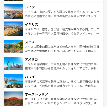
アートに溢れた街角から、地方では古代ローマ遺跡や中世
といった象徴的なスポットから、田舎町の古風な美しさま
ドイツ
の城塞都市、穏やかなビーチリゾートまで多彩な表情を見
で、幅広い魅力が詰まっている。華麗な宮殿、歴史的な大
せる。地方によって風土や気候が異なるスペインはその個
聖堂、美しいビーチ、そして豊かな自然が、訪れる者を心
ドイツは、豊かな歴史と多彩な文化が交差するヨーロッパ
性で訪れる人を魅了する。 なお、新着のスペイン情報は
コ
から魅了する。また、フランスは美食の国としても知ら
の中心に位置する国。中世の街並みが残るロマンチック街
ンテンツ一覧
を参照してほしい。
れ、フランス料理はユネスコ無形文化遺産にも登録されて
道から、未来を先取りするようなモダンな都市まで多様な
イギリス
いる。シャンパンの発祥地であるランス、プロヴァンスの
顔を持つこの国は、どこを歩いても飽きることがない。ベ
香り高いラベンダー畑など、多彩な楽しみ方が可能だ。さ
ルリンの文化的活気、バイエルン州のアルプスの絶景、そ
イギリスは、古きよき伝統と最先端が共存する国。ウェス
らに、パリ以外の地域にも魅力が溢れており、どの街角に
してライン川沿いのワイン畑といった風景は必見。ビール
トミンスター寺院や大英博物館のようなランドマーク、歴
も豊かな歴史と文化が息づいている。パリ以外の個性あふ
とソーセージを味わいながら地元の人と過ごす楽しい時間
史ある大学都市、美しい丘陵地帯や牧歌的な風景など、エ
れる地方に足を運ぶとそれぞれで全く異なる文化を体験で
スイス
は、お酒好きな人にはぜひ体験してほしい。 なお、新着の
リアごとに異なる魅力がある。また、優雅なアフタヌーン
きるだろう。 なお、新着のフランス情報は
コンテンツ一覧
ドイツ情報は
コンテンツ一覧
を参照してほしい。
ティー、ビール好きにはたまらない英国パブ、サッカー観
スイスの国土面積は九州ほどの広さだが、運行時刻が正確
を参照してほしい。
戦など、本場だからこそできる体験も豊富。イギリスを旅
な交通網が整備されており、初心者でも安心して個人旅行
して楽しみつくそう。 なお、新着のイギリス情報は
コンテ
を楽しめる。日本同様に時刻表どおりの旅が可能だ。中世
アメリカ
ンツ一覧
を参照してほしい。
の建物がそのまま残る町や、スイスならではのユニークな
博物館もあり、アルプス観光だけでなく町歩きも満喫する
アメリカ合衆国は、広大な土地と多様な文化が魅力の国。
ことができる。国民の所得が高いため物価も高いが、旅行
東海岸の都市部から西海岸のカリフォルニアまで、訪れる
者向けの交通パス提供のサービスもあり、うまく活用すれ
場所ごとに異なる風景と体験が待っている。ニューヨーク
ハワイ
ば市内交通費無料で観光を楽しむこともできる。 なお、新
のような巨大都市は、観光、ショッピング、エンターテイ
着のスイス情報は
コンテンツ一覧
を参照してほしい。
ンメントが詰まった刺激的なスポットだ。一方、アメリカ
年間を通じて温暖な気候に恵まれ、多くの島で構成される
西部には大自然が広がり、グランドキャニオンやイエロー
ハワイは、どの島も独自の魅力をもっている。大自然の神
ストーン国立公園といった絶景が堪能できる。さらに、南
秘を感じたいなら、火山が生み出した壮大な景観を誇るハ
オーストラリア
部のニューオーリンズでは、音楽と美食が融合した独特の
ワイ島は見逃せない。また、定番の観光地といえばオアフ
文化が魅力。旅行者はアメリカの各地域で異なる魅力を楽
島だが、静かな自然を求めるならマウイ島やカウアイ島が
オーストラリアは、壮大な自然と多様な文化が魅力の国。
しみながら、その多様性と豊かな歴史を感じることができ
おすすめ。エメラルドグリーンに輝く海をはじめ、豊かな
シドニーのシンボルであるシドニー・オペラハウス、オー
るだろう。車でのロードトリップや列車の旅も、アメリカ