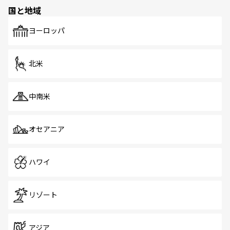
の多様性あふれるカラフルな町は、どこを歩いても新しい
国と地域
発見がある。さらに、治安のよさや充実した公共交通機関
も、旅行者にとっては魅力的なポイント。グルメも豊富
で、ホーカーズは地元の風情を楽しめる外せないスポット
ヨーロッパ
だ。訪れる人を飽きさせないシンガポールで、多様な魅力
を体感しよう。 なお、新着のシンガポール情報は
コンテン
ツ一覧
を参照してほしい。
北米
中南米
オセアニア
ハワイ
リゾート
アジア