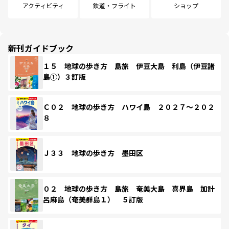
アクティビティ
鉄道・フライト
ショップ
新刊ガイドブック
１５ 地球の歩き方 島旅 伊豆大島 利島（伊豆諸
島①）３訂版
Ｃ０２ 地球の歩き方 ハワイ島 ２０２７～２０２
８
Ｊ３３ 地球の歩き方 墨田区
０２ 地球の歩き方 島旅 奄美大島 喜界島 加計
呂麻島（奄美群島１） ５訂版