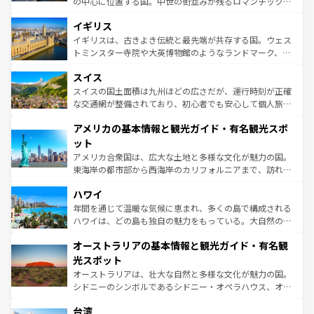
の中心に位置する国。中世の街並みが残るロマンチック街
いる。シャンパンの発祥地であるランス、プロヴァンスの
道から、未来を先取りするようなモダンな都市まで多様な
香り高いラベンダー畑など、多彩な楽しみ方が可能だ。さ
イギリス
顔を持つこの国は、どこを歩いても飽きることがない。ベ
らに、パリ以外の地域にも魅力が溢れており、どの街角に
ルリンの文化的活気、バイエルン州のアルプスの絶景、そ
イギリスは、古きよき伝統と最先端が共存する国。ウェス
も豊かな歴史と文化が息づいている。パリ以外の個性あふ
してライン川沿いのワイン畑といった風景は必見。ビール
トミンスター寺院や大英博物館のようなランドマーク、歴
れる地方に足を運ぶとそれぞれで全く異なる文化を体験で
とソーセージを味わいながら地元の人と過ごす楽しい時間
史ある大学都市、美しい丘陵地帯や牧歌的な風景など、エ
きるだろう。 なお、新着のフランス情報は
コンテンツ一覧
スイス
は、お酒好きな人にはぜひ体験してほしい。 なお、新着の
リアごとに異なる魅力がある。また、優雅なアフタヌーン
を参照してほしい。
ドイツ情報は
コンテンツ一覧
を参照してほしい。
ティー、ビール好きにはたまらない英国パブ、サッカー観
スイスの国土面積は九州ほどの広さだが、運行時刻が正確
戦など、本場だからこそできる体験も豊富。イギリスを旅
な交通網が整備されており、初心者でも安心して個人旅行
して楽しみつくそう。 なお、新着のイギリス情報は
コンテ
を楽しめる。日本同様に時刻表どおりの旅が可能だ。中世
アメリカの基本情報と観光ガイド・有名観光スポ
ンツ一覧
を参照してほしい。
の建物がそのまま残る町や、スイスならではのユニークな
博物館もあり、アルプス観光だけでなく町歩きも満喫する
ット
ことができる。国民の所得が高いため物価も高いが、旅行
アメリカ合衆国は、広大な土地と多様な文化が魅力の国。
者向けの交通パス提供のサービスもあり、うまく活用すれ
東海岸の都市部から西海岸のカリフォルニアまで、訪れる
ば市内交通費無料で観光を楽しむこともできる。 なお、新
場所ごとに異なる風景と体験が待っている。ニューヨーク
着のスイス情報は
コンテンツ一覧
を参照してほしい。
ハワイ
のような巨大都市は、観光、ショッピング、エンターテイ
ンメントが詰まった刺激的なスポットだ。一方、アメリカ
年間を通じて温暖な気候に恵まれ、多くの島で構成される
西部には大自然が広がり、グランドキャニオンやイエロー
ハワイは、どの島も独自の魅力をもっている。大自然の神
ストーン国立公園といった絶景が堪能できる。さらに、南
秘を感じたいなら、火山が生み出した壮大な景観を誇るハ
オーストラリアの基本情報と観光ガイド・有名観
部のニューオーリンズでは、音楽と美食が融合した独特の
ワイ島は見逃せない。また、定番の観光地といえばオアフ
文化が魅力。旅行者はアメリカの各地域で異なる魅力を楽
島だが、静かな自然を求めるならマウイ島やカウアイ島が
光スポット
しみながら、その多様性と豊かな歴史を感じることができ
おすすめ。エメラルドグリーンに輝く海をはじめ、豊かな
オーストラリアは、壮大な自然と多様な文化が魅力の国。
るだろう。車でのロードトリップや列車の旅も、アメリカ
文化や歴史が息づいている。「アロハスピリット」と呼ば
シドニーのシンボルであるシドニー・オペラハウス、オー
ならではの贅沢な旅のスタイルだ。 なお、新着のアメリカ
れるおもてなしの心で訪れる人々を迎えてくれるハワイの
ストラリア東海岸北部に広がる大サンゴ礁地帯グレートバ
情報は
コンテンツ一覧
を参照してほしい。
人々、おいしいローカルフードやハワイアンミュージッ
台湾
リアリーフや大陸中央部にそびえるウルル（エアーズロッ