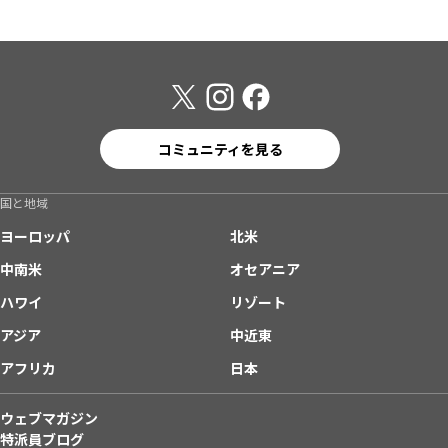
コミュニティを見る
国と地域
ヨーロッパ
北米
中南米
オセアニア
ハワイ
リゾート
アジア
中近東
アフリカ
日本
ウェブマガジン
特派員ブログ