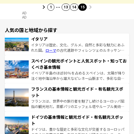
…
1
13
14
15
AD
AD
人気の国と地域から探す
イタリア
イタリアは歴史、文化、グルメ、自然と多彩な魅力にあふ
れた国。
ローマ
の古代遺跡やフィレンツェのルネッサンス
美術、ヴェネツィアの運河など、歴史あるスポットはもち
スペインの観光ポイントと人気スポット・知ってお
ろん、トスカーナの美しい田園風景やアマルフィ海岸の絶
景など、自然景観も見逃せない。観光の合間には、本場の
くべき基本情報
ピザやパスタなど、絶品のイタリア料理を堪能することも
イベリア半島のほぼ80％を占めるスペインは、太陽が降り
できる。朝目覚めてから夜眠るまで、すべての瞬間を楽し
注ぐ地中海沿岸から雄大なピレネー山脈まで、多彩な自然
ませてくれるイタリアで、忘れられない旅をしてみよう！
と文化が詰まったヨーロッパ屈指の旅行先だ。多様な地域
なお、新着のイタリア情報は
コンテンツ一覧
を参照してほ
フランスの基本情報と観光ガイド・有名観光スポ
文化が根付くこの国では、情熱的なフラメンコ、熱気あふ
しい。
れる闘牛、そして美味しいタパスが生活の一部となってい
ット
る。首都マドリードの洗練された雰囲気や、バルセロナの
フランスは、世界中の旅行者を魅了し続けるヨーロッパ屈
アートに溢れた街角から、地方では古代ローマ遺跡や中世
指の観光地だ。首都パリのエッフェル塔やルーブル美術館
の城塞都市、穏やかなビーチリゾートまで多彩な表情を見
といった象徴的なスポットから、田舎町の古風な美しさま
せる。地方によって風土や気候が異なるスペインはその個
ドイツの基本情報と観光ガイド・有名観光スポッ
で、幅広い魅力が詰まっている。華麗な宮殿、歴史的な大
性で訪れる人を魅了する。 なお、新着のスペイン情報は
コ
聖堂、美しいビーチ、そして豊かな自然が、訪れる者を心
ト
ンテンツ一覧
を参照してほしい。
から魅了する。また、フランスは美食の国としても知ら
ドイツは、豊かな歴史と多彩な文化が交差するヨーロッパ
れ、フランス料理はユネスコ無形文化遺産にも登録されて