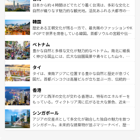
ク、伝統的なフラダンスなど、すべてがハワイの魅力を彩
ク）、タスマニアの美しい原生林やケアンズの熱帯雨林な
日本から約４時間ほどでたどり着く台湾は、多彩な文化と
っている。訪れるたびに新しい発見と感動が待っているハ
ど、見どころがたくさん。また、カフェやワイン、オージ
自然が織りなす魅力的な観光地。活気あふれる大都市の台
ワイを、存分に味わってほしい。 なお、新着のハワイ情報
ービーフなどの食文化も豊かで、美味しいものであふれて
北やノスタルジックな町並みが人気な九份（ジォウフェ
は
コンテンツ一覧
を参照してほしい。
韓国
いる。アクティビティも充実しており、サーフィンやダイ
ン）、静ひつな山岳地帯である台湾東部など、都市の喧騒
ビング、ハイキングなど、アウトドア好きにはたまらな
と山間の静けさが共存しており、訪れる人に新しい発見と
歴史ある王朝文化が残る一方で、最先端のファッションやK
い。オーストラリアの多彩な魅力を存分に味わいつくそ
驚きをもたらしてくれる。また、奥深い台湾の食文化も魅
-POPで世界を席巻している韓国。首都ソウルの宮殿や伝統
う。 なお、新着のオーストラリア情報は
コンテンツ一覧
を
力で、夜市などの屋台グルメから高級料理、ヘルシーで美
家屋が並ぶエリアでは韓国の歴史と文化に浸ることがで
参照してほしい。
ベトナム
容にもいいと評判のスイーツなど、バラエティ豊かな料理
き、地方に足を延ばせば四季折々の自然美を楽しむことが
が味わえる。 なお、新着の台湾情報は
コンテンツ一覧
を参
できる。そして、キムチや焼肉、絶品のストリートフード
豊かな自然と多様な文化が魅力的なベトナム。南北に細長
照してほしい。
まで、さまざまな韓国料理が待っている。夜には、韓国な
く伸びる国土には、広大な田園風景や青々とした山々、世
らではのナイトライフも堪能できる。あたたかいホスピタ
界遺産に登録された壮大な自然景観が点在し、都市部では
タイ
リティに包まれながら、韓国の多彩な魅力を心ゆくまで味
急速な発展と共に伝統が息づく。ハノイの古い町並みやホ
わってみてほしい。 なお、新着の韓国情報は
コンテンツ一
ーチミン市のフランス統治時代の建物も、独特の雰囲気を
タイは、東南アジアに位置する豊かな自然と歴史が息づく
覧
を参照してほしい。
醸し出している。また、バラエティの豊かさとおいしさで
国だ。首都バンコクは高層ビルが立ち並ぶ一方、伝統的な
世界中の食通を魅了してやまないベトナム料理も魅力のひ
寺院や市場がいたるところに点在し、古きよき文化と現代
香港
とつ。フォーやバインミー、ベトナムコーヒーなどは、ぜ
の活気が交差している。北部ではチェンマイなどの山岳地
ひ現地で味わいたい。どの地域を訪れてもあたたかい人々
帯で自然と触れ合い、南部ではプーケットやクラビの美し
アジアと西洋の文化が交わる香港は、特有のエネルギーを
が旅行者を迎えてくれるので、きっと忘れられない旅にな
いビーチでリゾート気分を楽しむことができる。タイ料理
もっている。ヴィクトリア湾に広がる壮大な景色、近未来
るはずだ。 なお、新着のベトナム情報は
コンテンツ一覧
を
は世界的に有名で、屋台から高級レストランまで味覚を刺
的なアートスポット、そして歴史と現代が融合した町並
参照してほしい。
シンガポール
激する。気候は一年中温暖で、どの季節にも異なる楽しみ
み、どこを訪れても感動するはず。観光スポットが密集し
が待っている。親しみやすいタイの人々、仏教を中心とし
ており、効率よく見どころを回れるのも魅力。息をのむよ
アジアの交差点として多文化が融合した独自の魅力を放つ
た文化、そして多様な観光資源が、訪れる旅人を魅了し続
うな絶景から文化的な体験まで、香港を存分に楽しみ尽く
シンガポール。未来的な建築物が並ぶマリーナベイ、歴史
ける。 なお、新着のタイ情報は
コンテンツ一覧
を参照して
そう。 なお、新着の香港情報は
コンテンツ一覧
を参照して
と伝統を感じられるエスニックタウン、多数の緑豊かな公
ほしい。
ほしい。
園や自然保護区など、自然が調和した近代的な景観と文化