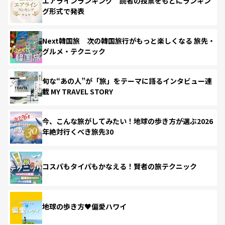
エアラインランキング 読者の投票をもとにランキン
グ形式で発表
Next韓国旅 次の韓国旅行がもっと楽しくなる 旅先・
グルメ・テクニック
旬な“あの人”が「旅」をテーマに語るインタビュー連
載 MY TRAVEL STORY
今、こんな旅がしてみたい！地球の歩き方が選ぶ2026
年絶対行くべき旅先30
コスパもタイパもかなえる！賢者の旅テクニック
地球の歩き方♥偏愛ハワイ