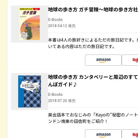
地球の歩き方 ガチ冒険～地球の歩き方
D-Books
2018.04.12 発売
本書は4人の旅好きによるただの旅日記です。
いてある内容はただの旅日記です。
地球の歩き方 カンタベリーと周辺のす
んぽガイド♪
D-Books
2018.07.26 発売
英会話本でおなじみの「Kayoの“秘密のノー
ンドン南東の田舎町をご紹介！