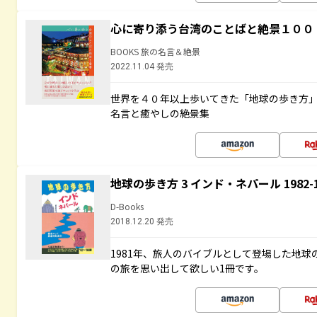
心に寄り添う台湾のことばと絶景１００
BOOKS 旅の名言＆絶景
2022.11.04 発売
世界を４０年以上歩いてきた「地球の歩き方
名言と癒やしの絶景集
地球の歩き方 3 インド・ネパール 1982
D-Books
2018.12.20 発売
1981年、旅人のバイブルとして登場した地
の旅を思い出して欲しい1冊です。