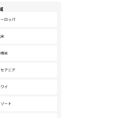
域
ヨーロッパ
北米
中南米
オセアニア
ハワイ
リゾート