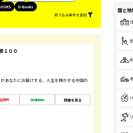
BOOKS
D-Books
国と地
絞り込み条件を追加
景１００
」があなたにお届けする、人生を輝かせる中国の
詳細を見る