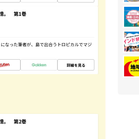
憶。 第1巻
とになった筆者が、島で出合うトロピカルでマジ
詳細を見る
憶。 第2巻