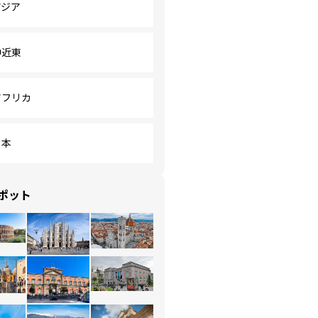
アジア
中近東
アフリカ
日本
ポット