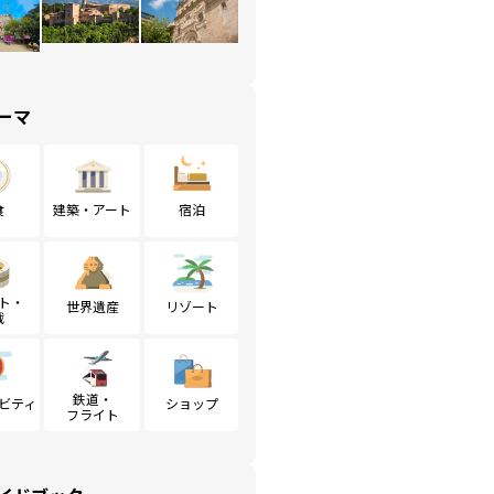
ーマ
食
建築・アート
宿泊
ト・
世界遺産
リゾート
戦
鉄道・
ビティ
ショップ
フライト