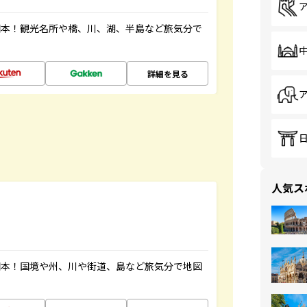
図本！観光名所や橋、川、湖、半島など旅気分で
詳細を見る
人気ス
図本！国境や州、川や街道、島など旅気分で地図