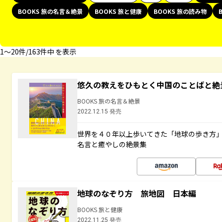
BOOKS 旅の名言＆絶景
BOOKS 旅と健康
BOOKS 旅の読み物
1〜20件/163件中 を表示
悠久の教えをひもとく中国のことばと絶
BOOKS 旅の名言＆絶景
2022.12.15 発売
世界を４０年以上歩いてきた「地球の歩き方
名言と癒やしの絶景集
地球のなぞり方 旅地図 日本編
BOOKS 旅と健康
2022.11.25 発売