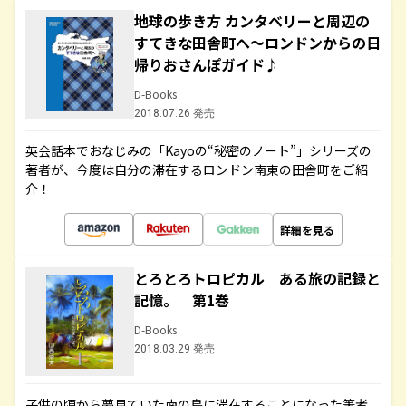
地球の歩き方 カンタベリーと周辺の
すてきな田舎町へ～ロンドンからの日
帰りおさんぽガイド♪
D-Books
2018.07.26 発売
英会話本でおなじみの「Kayoの“秘密のノート”」シリーズの
著者が、今度は自分の滞在するロンドン南東の田舎町をご紹
介！
詳細を見る
とろとろトロピカル ある旅の記録と
記憶。 第1巻
D-Books
2018.03.29 発売
子供の頃から夢見ていた南の島に滞在することになった筆者