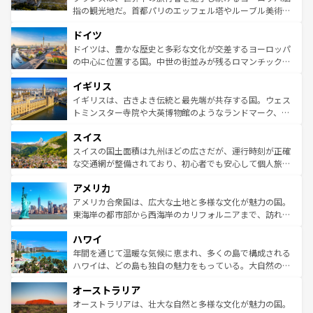
アートに溢れた街角から、地方では古代ローマ遺跡や中世
指の観光地だ。首都パリのエッフェル塔やルーブル美術館
の城塞都市、穏やかなビーチリゾートまで多彩な表情を見
といった象徴的なスポットから、田舎町の古風な美しさま
せる。地方によって風土や気候が異なるスペインはその個
ドイツ
で、幅広い魅力が詰まっている。華麗な宮殿、歴史的な大
性で訪れる人を魅了する。 なお、新着のスペイン情報は
コ
聖堂、美しいビーチ、そして豊かな自然が、訪れる者を心
ドイツは、豊かな歴史と多彩な文化が交差するヨーロッパ
ンテンツ一覧
を参照してほしい。
から魅了する。また、フランスは美食の国としても知ら
の中心に位置する国。中世の街並みが残るロマンチック街
れ、フランス料理はユネスコ無形文化遺産にも登録されて
道から、未来を先取りするようなモダンな都市まで多様な
イギリス
いる。シャンパンの発祥地であるランス、プロヴァンスの
顔を持つこの国は、どこを歩いても飽きることがない。ベ
香り高いラベンダー畑など、多彩な楽しみ方が可能だ。さ
ルリンの文化的活気、バイエルン州のアルプスの絶景、そ
イギリスは、古きよき伝統と最先端が共存する国。ウェス
らに、パリ以外の地域にも魅力が溢れており、どの街角に
してライン川沿いのワイン畑といった風景は必見。ビール
トミンスター寺院や大英博物館のようなランドマーク、歴
も豊かな歴史と文化が息づいている。パリ以外の個性あふ
とソーセージを味わいながら地元の人と過ごす楽しい時間
史ある大学都市、美しい丘陵地帯や牧歌的な風景など、エ
れる地方に足を運ぶとそれぞれで全く異なる文化を体験で
スイス
は、お酒好きな人にはぜひ体験してほしい。 なお、新着の
リアごとに異なる魅力がある。また、優雅なアフタヌーン
きるだろう。 なお、新着のフランス情報は
コンテンツ一覧
ドイツ情報は
コンテンツ一覧
を参照してほしい。
ティー、ビール好きにはたまらない英国パブ、サッカー観
スイスの国土面積は九州ほどの広さだが、運行時刻が正確
を参照してほしい。
戦など、本場だからこそできる体験も豊富。イギリスを旅
な交通網が整備されており、初心者でも安心して個人旅行
して楽しみつくそう。 なお、新着のイギリス情報は
コンテ
を楽しめる。日本同様に時刻表どおりの旅が可能だ。中世
アメリカ
ンツ一覧
を参照してほしい。
の建物がそのまま残る町や、スイスならではのユニークな
博物館もあり、アルプス観光だけでなく町歩きも満喫する
アメリカ合衆国は、広大な土地と多様な文化が魅力の国。
ことができる。国民の所得が高いため物価も高いが、旅行
東海岸の都市部から西海岸のカリフォルニアまで、訪れる
者向けの交通パス提供のサービスもあり、うまく活用すれ
場所ごとに異なる風景と体験が待っている。ニューヨーク
ハワイ
ば市内交通費無料で観光を楽しむこともできる。 なお、新
のような巨大都市は、観光、ショッピング、エンターテイ
着のスイス情報は
コンテンツ一覧
を参照してほしい。
ンメントが詰まった刺激的なスポットだ。一方、アメリカ
年間を通じて温暖な気候に恵まれ、多くの島で構成される
西部には大自然が広がり、グランドキャニオンやイエロー
ハワイは、どの島も独自の魅力をもっている。大自然の神
ストーン国立公園といった絶景が堪能できる。さらに、南
秘を感じたいなら、火山が生み出した壮大な景観を誇るハ
オーストラリア
部のニューオーリンズでは、音楽と美食が融合した独特の
ワイ島は見逃せない。また、定番の観光地といえばオアフ
文化が魅力。旅行者はアメリカの各地域で異なる魅力を楽
島だが、静かな自然を求めるならマウイ島やカウアイ島が
オーストラリアは、壮大な自然と多様な文化が魅力の国。