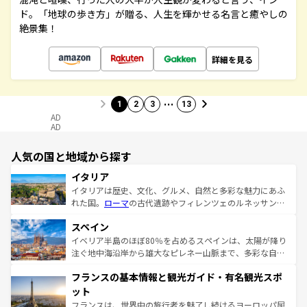
ド。「地球の歩き方」が贈る、人生を輝かせる名言と癒やしの
絶景集！
詳細を見る
…
1
2
3
13
AD
AD
人気の国と地域から探す
イタリア
イタリアは歴史、文化、グルメ、自然と多彩な魅力にあふ
れた国。
ローマ
の古代遺跡やフィレンツェのルネッサンス
美術、ヴェネツィアの運河など、歴史あるスポットはもち
スペイン
ろん、トスカーナの美しい田園風景やアマルフィ海岸の絶
景など、自然景観も見逃せない。観光の合間には、本場の
イベリア半島のほぼ80％を占めるスペインは、太陽が降り
ピザやパスタなど、絶品のイタリア料理を堪能することも
注ぐ地中海沿岸から雄大なピレネー山脈まで、多彩な自然
できる。朝目覚めてから夜眠るまで、すべての瞬間を楽し
と文化が詰まったヨーロッパ屈指の旅行先だ。多様な地域
フランスの基本情報と観光ガイド・有名観光スポ
ませてくれるイタリアで、忘れられない旅をしてみよう！
文化が根付くこの国では、情熱的なフラメンコ、熱気あふ
なお、新着のイタリア情報は
コンテンツ一覧
を参照してほ
れる闘牛、そして美味しいタパスが生活の一部となってい
ット
しい。
る。首都マドリードの洗練された雰囲気や、バルセロナの
フランスは、世界中の旅行者を魅了し続けるヨーロッパ屈