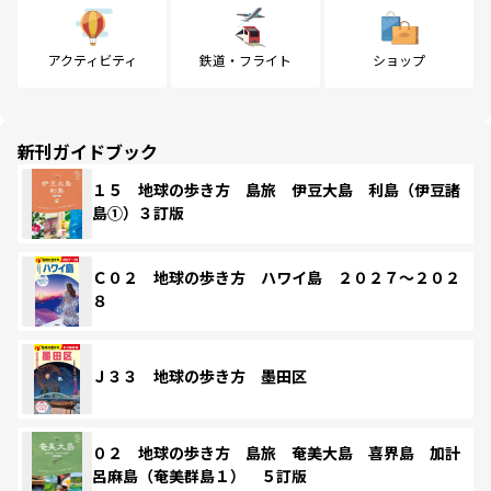
アクティビティ
鉄道・フライト
ショップ
新刊ガイドブック
１５ 地球の歩き方 島旅 伊豆大島 利島（伊豆諸
島①）３訂版
Ｃ０２ 地球の歩き方 ハワイ島 ２０２７～２０２
８
Ｊ３３ 地球の歩き方 墨田区
０２ 地球の歩き方 島旅 奄美大島 喜界島 加計
呂麻島（奄美群島１） ５訂版