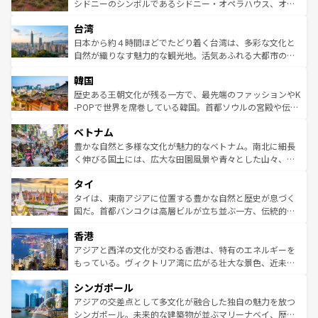
しみながら、その多様性と豊かな歴史を感じることができ
おすすめ。エメラルドグリーンに輝く海をはじめ、豊かな
シドニーのシンボルであるシドニー・オペラハウス、オー
るだろう。車でのロードトリップや列車の旅も、アメリカ
文化や歴史が息づいている。「アロハスピリット」と呼ば
ストラリア東海岸北部に広がる大サンゴ礁地帯グレートバ
ならではの贅沢な旅のスタイルだ。 なお、新着のアメリカ
台湾
れるおもてなしの心で訪れる人々を迎えてくれるハワイの
リアリーフや大陸中央部にそびえるウルル（エアーズロッ
情報は
コンテンツ一覧
を参照してほしい。
人々、おいしいローカルフードやハワイアンミュージッ
ク）、タスマニアの美しい原生林やケアンズの熱帯雨林な
日本から約４時間ほどでたどり着く台湾は、多彩な文化と
ク、伝統的なフラダンスなど、すべてがハワイの魅力を彩
ど、見どころがたくさん。また、カフェやワイン、オージ
自然が織りなす魅力的な観光地。活気あふれる大都市の台
っている。訪れるたびに新しい発見と感動が待っているハ
ービーフなどの食文化も豊かで、美味しいものであふれて
北やノスタルジックな町並みが人気な九份（ジォウフェ
ワイを、存分に味わってほしい。 なお、新着のハワイ情報
韓国
いる。アクティビティも充実しており、サーフィンやダイ
ン）、静ひつな山岳地帯である台湾東部など、都市の喧騒
は
コンテンツ一覧
を参照してほしい。
ビング、ハイキングなど、アウトドア好きにはたまらな
と山間の静けさが共存しており、訪れる人に新しい発見と
歴史ある王朝文化が残る一方で、最先端のファッションやK
い。オーストラリアの多彩な魅力を存分に味わいつくそ
驚きをもたらしてくれる。また、奥深い台湾の食文化も魅
-POPで世界を席巻している韓国。首都ソウルの宮殿や伝統
う。 なお、新着のオーストラリア情報は
コンテンツ一覧
を
力で、夜市などの屋台グルメから高級料理、ヘルシーで美
家屋が並ぶエリアでは韓国の歴史と文化に浸ることがで
参照してほしい。
ベトナム
容にもいいと評判のスイーツなど、バラエティ豊かな料理
き、地方に足を延ばせば四季折々の自然美を楽しむことが
が味わえる。 なお、新着の台湾情報は
コンテンツ一覧
を参
できる。そして、キムチや焼肉、絶品のストリートフード
豊かな自然と多様な文化が魅力的なベトナム。南北に細長
照してほしい。
まで、さまざまな韓国料理が待っている。夜には、韓国な
く伸びる国土には、広大な田園風景や青々とした山々、世
らではのナイトライフも堪能できる。あたたかいホスピタ
界遺産に登録された壮大な自然景観が点在し、都市部では
タイ
リティに包まれながら、韓国の多彩な魅力を心ゆくまで味
急速な発展と共に伝統が息づく。ハノイの古い町並みやホ
わってみてほしい。 なお、新着の韓国情報は
コンテンツ一
ーチミン市のフランス統治時代の建物も、独特の雰囲気を
タイは、東南アジアに位置する豊かな自然と歴史が息づく
覧
を参照してほしい。
醸し出している。また、バラエティの豊かさとおいしさで
国だ。首都バンコクは高層ビルが立ち並ぶ一方、伝統的な
世界中の食通を魅了してやまないベトナム料理も魅力のひ
寺院や市場がいたるところに点在し、古きよき文化と現代
香港
とつ。フォーやバインミー、ベトナムコーヒーなどは、ぜ
の活気が交差している。北部ではチェンマイなどの山岳地
ひ現地で味わいたい。どの地域を訪れてもあたたかい人々
帯で自然と触れ合い、南部ではプーケットやクラビの美し
アジアと西洋の文化が交わる香港は、特有のエネルギーを
が旅行者を迎えてくれるので、きっと忘れられない旅にな
いビーチでリゾート気分を楽しむことができる。タイ料理
もっている。ヴィクトリア湾に広がる壮大な景色、近未来
るはずだ。 なお、新着のベトナム情報は
コンテンツ一覧
を
は世界的に有名で、屋台から高級レストランまで味覚を刺
的なアートスポット、そして歴史と現代が融合した町並
参照してほしい。
シンガポール
激する。気候は一年中温暖で、どの季節にも異なる楽しみ
み、どこを訪れても感動するはず。観光スポットが密集し
が待っている。親しみやすいタイの人々、仏教を中心とし
ており、効率よく見どころを回れるのも魅力。息をのむよ
アジアの交差点として多文化が融合した独自の魅力を放つ
た文化、そして多様な観光資源が、訪れる旅人を魅了し続
うな絶景から文化的な体験まで、香港を存分に楽しみ尽く
シンガポール。未来的な建築物が並ぶマリーナベイ、歴史