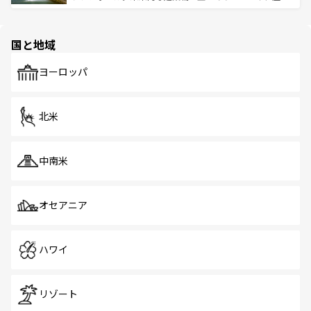
ける。 なお、新着のタイ情報は
コンテンツ一覧
を参照して
そう。 なお、新着の香港情報は
コンテンツ一覧
を参照して
と伝統を感じられるエスニックタウン、多数の緑豊かな公
ほしい。
ほしい。
園や自然保護区など、自然が調和した近代的な景観と文化
の多様性あふれるカラフルな町は、どこを歩いても新しい
国と地域
発見がある。さらに、治安のよさや充実した公共交通機関
も、旅行者にとっては魅力的なポイント。グルメも豊富
で、ホーカーズは地元の風情を楽しめる外せないスポット
ヨーロッパ
だ。訪れる人を飽きさせないシンガポールで、多様な魅力
を体感しよう。 なお、新着のシンガポール情報は
コンテン
ツ一覧
を参照してほしい。
北米
中南米
オセアニア
ハワイ
リゾート