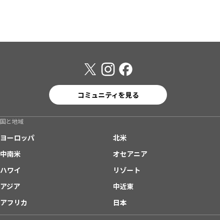
コミュニティを見る
国と地域
ヨーロッパ
北米
中南米
オセアニア
ハワイ
リゾート
アジア
中近東
アフリカ
日本