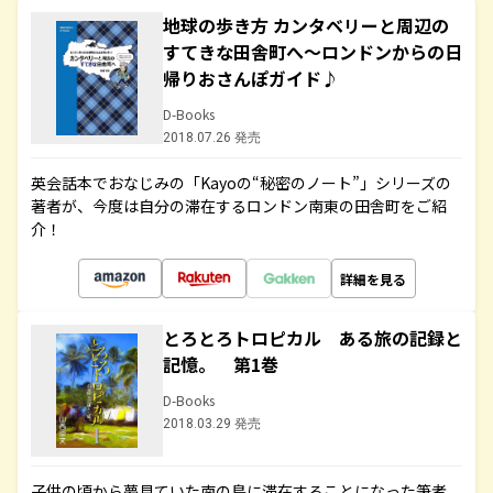
地球の歩き方 カンタベリーと周辺の
すてきな田舎町へ～ロンドンからの日
帰りおさんぽガイド♪
D-Books
2018.07.26 発売
英会話本でおなじみの「Kayoの“秘密のノート”」シリーズの
著者が、今度は自分の滞在するロンドン南東の田舎町をご紹
介！
詳細を見る
とろとろトロピカル ある旅の記録と
記憶。 第1巻
D-Books
2018.03.29 発売
子供の頃から夢見ていた南の島に滞在することになった筆者