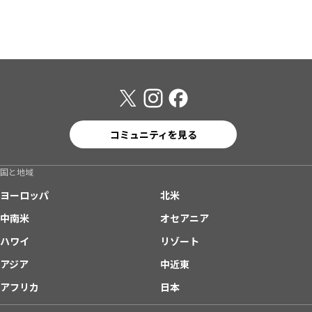
コミュニティを見る
国と地域
ヨーロッパ
北米
中南米
オセアニア
ハワイ
リゾート
アジア
中近東
アフリカ
日本