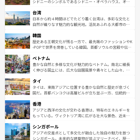
しみながら、その多様性と豊かな歴史を感じることができ
おすすめ。エメラルドグリーンに輝く海をはじめ、豊かな
シドニーのシンボルであるシドニー・オペラハウス、オー
るだろう。車でのロードトリップや列車の旅も、アメリカ
文化や歴史が息づいている。「アロハスピリット」と呼ば
ストラリア東海岸北部に広がる大サンゴ礁地帯グレートバ
ならではの贅沢な旅のスタイルだ。 なお、新着のアメリカ
台湾
れるおもてなしの心で訪れる人々を迎えてくれるハワイの
リアリーフや大陸中央部にそびえるウルル（エアーズロッ
情報は
コンテンツ一覧
を参照してほしい。
人々、おいしいローカルフードやハワイアンミュージッ
ク）、タスマニアの美しい原生林やケアンズの熱帯雨林な
日本から約４時間ほどでたどり着く台湾は、多彩な文化と
ク、伝統的なフラダンスなど、すべてがハワイの魅力を彩
ど、見どころがたくさん。また、カフェやワイン、オージ
自然が織りなす魅力的な観光地。活気あふれる大都市の台
っている。訪れるたびに新しい発見と感動が待っているハ
ービーフなどの食文化も豊かで、美味しいものであふれて
北やノスタルジックな町並みが人気な九份（ジォウフェ
ワイを、存分に味わってほしい。 なお、新着のハワイ情報
韓国
いる。アクティビティも充実しており、サーフィンやダイ
ン）、静ひつな山岳地帯である台湾東部など、都市の喧騒
は
コンテンツ一覧
を参照してほしい。
ビング、ハイキングなど、アウトドア好きにはたまらな
と山間の静けさが共存しており、訪れる人に新しい発見と
歴史ある王朝文化が残る一方で、最先端のファッションやK
い。オーストラリアの多彩な魅力を存分に味わいつくそ
驚きをもたらしてくれる。また、奥深い台湾の食文化も魅
-POPで世界を席巻している韓国。首都ソウルの宮殿や伝統
う。 なお、新着のオーストラリア情報は
コンテンツ一覧
を
力で、夜市などの屋台グルメから高級料理、ヘルシーで美
家屋が並ぶエリアでは韓国の歴史と文化に浸ることがで
参照してほしい。
ベトナム
容にもいいと評判のスイーツなど、バラエティ豊かな料理
き、地方に足を延ばせば四季折々の自然美を楽しむことが
が味わえる。 なお、新着の台湾情報は
コンテンツ一覧
を参
できる。そして、キムチや焼肉、絶品のストリートフード
豊かな自然と多様な文化が魅力的なベトナム。南北に細長
照してほしい。
まで、さまざまな韓国料理が待っている。夜には、韓国な
く伸びる国土には、広大な田園風景や青々とした山々、世
らではのナイトライフも堪能できる。あたたかいホスピタ
界遺産に登録された壮大な自然景観が点在し、都市部では
タイ
リティに包まれながら、韓国の多彩な魅力を心ゆくまで味
急速な発展と共に伝統が息づく。ハノイの古い町並みやホ
わってみてほしい。 なお、新着の韓国情報は
コンテンツ一
ーチミン市のフランス統治時代の建物も、独特の雰囲気を
タイは、東南アジアに位置する豊かな自然と歴史が息づく
覧
を参照してほしい。
醸し出している。また、バラエティの豊かさとおいしさで
国だ。首都バンコクは高層ビルが立ち並ぶ一方、伝統的な
世界中の食通を魅了してやまないベトナム料理も魅力のひ
寺院や市場がいたるところに点在し、古きよき文化と現代
香港
とつ。フォーやバインミー、ベトナムコーヒーなどは、ぜ
の活気が交差している。北部ではチェンマイなどの山岳地
ひ現地で味わいたい。どの地域を訪れてもあたたかい人々
帯で自然と触れ合い、南部ではプーケットやクラビの美し
アジアと西洋の文化が交わる香港は、特有のエネルギーを
が旅行者を迎えてくれるので、きっと忘れられない旅にな
いビーチでリゾート気分を楽しむことができる。タイ料理
もっている。ヴィクトリア湾に広がる壮大な景色、近未来
るはずだ。 なお、新着のベトナム情報は
コンテンツ一覧
を
は世界的に有名で、屋台から高級レストランまで味覚を刺
的なアートスポット、そして歴史と現代が融合した町並
参照してほしい。
シンガポール
激する。気候は一年中温暖で、どの季節にも異なる楽しみ
み、どこを訪れても感動するはず。観光スポットが密集し
が待っている。親しみやすいタイの人々、仏教を中心とし
ており、効率よく見どころを回れるのも魅力。息をのむよ
アジアの交差点として多文化が融合した独自の魅力を放つ
た文化、そして多様な観光資源が、訪れる旅人を魅了し続
うな絶景から文化的な体験まで、香港を存分に楽しみ尽く
シンガポール。未来的な建築物が並ぶマリーナベイ、歴史