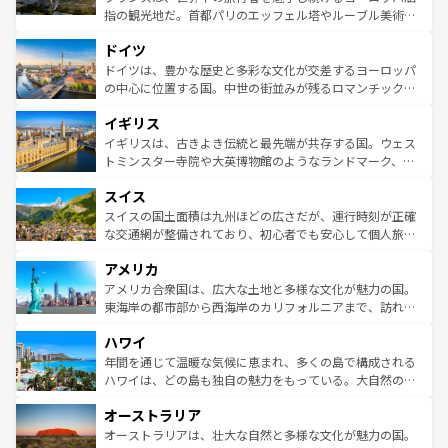
アートに溢れた街角から、地方では古代ローマ遺跡や中世
指の観光地だ。首都パリのエッフェル塔やルーブル美術館
の城塞都市、穏やかなビーチリゾートまで多彩な表情を見
といった象徴的なスポットから、田舎町の古風な美しさま
せる。地方によって風土や気候が異なるスペインはその個
ドイツ
で、幅広い魅力が詰まっている。華麗な宮殿、歴史的な大
性で訪れる人を魅了する。 なお、新着のスペイン情報は
コ
聖堂、美しいビーチ、そして豊かな自然が、訪れる者を心
ドイツは、豊かな歴史と多彩な文化が交差するヨーロッパ
ンテンツ一覧
を参照してほしい。
から魅了する。また、フランスは美食の国としても知ら
の中心に位置する国。中世の街並みが残るロマンチック街
れ、フランス料理はユネスコ無形文化遺産にも登録されて
道から、未来を先取りするようなモダンな都市まで多様な
イギリス
いる。シャンパンの発祥地であるランス、プロヴァンスの
顔を持つこの国は、どこを歩いても飽きることがない。ベ
香り高いラベンダー畑など、多彩な楽しみ方が可能だ。さ
ルリンの文化的活気、バイエルン州のアルプスの絶景、そ
イギリスは、古きよき伝統と最先端が共存する国。ウェス
らに、パリ以外の地域にも魅力が溢れており、どの街角に
してライン川沿いのワイン畑といった風景は必見。ビール
トミンスター寺院や大英博物館のようなランドマーク、歴
も豊かな歴史と文化が息づいている。パリ以外の個性あふ
とソーセージを味わいながら地元の人と過ごす楽しい時間
史ある大学都市、美しい丘陵地帯や牧歌的な風景など、エ
れる地方に足を運ぶとそれぞれで全く異なる文化を体験で
スイス
は、お酒好きな人にはぜひ体験してほしい。 なお、新着の
リアごとに異なる魅力がある。また、優雅なアフタヌーン
きるだろう。 なお、新着のフランス情報は
コンテンツ一覧
ドイツ情報は
コンテンツ一覧
を参照してほしい。
ティー、ビール好きにはたまらない英国パブ、サッカー観
スイスの国土面積は九州ほどの広さだが、運行時刻が正確
を参照してほしい。
戦など、本場だからこそできる体験も豊富。イギリスを旅
な交通網が整備されており、初心者でも安心して個人旅行
して楽しみつくそう。 なお、新着のイギリス情報は
コンテ
を楽しめる。日本同様に時刻表どおりの旅が可能だ。中世
アメリカ
ンツ一覧
を参照してほしい。
の建物がそのまま残る町や、スイスならではのユニークな
博物館もあり、アルプス観光だけでなく町歩きも満喫する
アメリカ合衆国は、広大な土地と多様な文化が魅力の国。
ことができる。国民の所得が高いため物価も高いが、旅行
東海岸の都市部から西海岸のカリフォルニアまで、訪れる
者向けの交通パス提供のサービスもあり、うまく活用すれ
場所ごとに異なる風景と体験が待っている。ニューヨーク
ハワイ
ば市内交通費無料で観光を楽しむこともできる。 なお、新
のような巨大都市は、観光、ショッピング、エンターテイ
着のスイス情報は
コンテンツ一覧
を参照してほしい。
ンメントが詰まった刺激的なスポットだ。一方、アメリカ
年間を通じて温暖な気候に恵まれ、多くの島で構成される
西部には大自然が広がり、グランドキャニオンやイエロー
ハワイは、どの島も独自の魅力をもっている。大自然の神
ストーン国立公園といった絶景が堪能できる。さらに、南
秘を感じたいなら、火山が生み出した壮大な景観を誇るハ
オーストラリア
部のニューオーリンズでは、音楽と美食が融合した独特の
ワイ島は見逃せない。また、定番の観光地といえばオアフ
文化が魅力。旅行者はアメリカの各地域で異なる魅力を楽
島だが、静かな自然を求めるならマウイ島やカウアイ島が
オーストラリアは、壮大な自然と多様な文化が魅力の国。