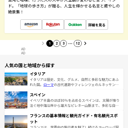
ド。「地球の歩き方」が贈る、人生を輝かせる名言と癒やしの
絶景集！
詳細を見る
…
1
2
3
12
AD
AD
人気の国と地域から探す
イタリア
イタリアは歴史、文化、グルメ、自然と多彩な魅力にあふ
れた国。
ローマ
の古代遺跡やフィレンツェのルネッサンス
美術、ヴェネツィアの運河など、歴史あるスポットはもち
スペイン
ろん、トスカーナの美しい田園風景やアマルフィ海岸の絶
景など、自然景観も見逃せない。観光の合間には、本場の
イベリア半島のほぼ80％を占めるスペインは、太陽が降り
ピザやパスタなど、絶品のイタリア料理を堪能することも
注ぐ地中海沿岸から雄大なピレネー山脈まで、多彩な自然
できる。朝目覚めてから夜眠るまで、すべての瞬間を楽し
と文化が詰まったヨーロッパ屈指の旅行先だ。多様な地域
フランスの基本情報と観光ガイド・有名観光スポ
ませてくれるイタリアで、忘れられない旅をしてみよう！
文化が根付くこの国では、情熱的なフラメンコ、熱気あふ
なお、新着のイタリア情報は
コンテンツ一覧
を参照してほ
れる闘牛、そして美味しいタパスが生活の一部となってい
ット
しい。
る。首都マドリードの洗練された雰囲気や、バルセロナの
フランスは、世界中の旅行者を魅了し続けるヨーロッパ屈