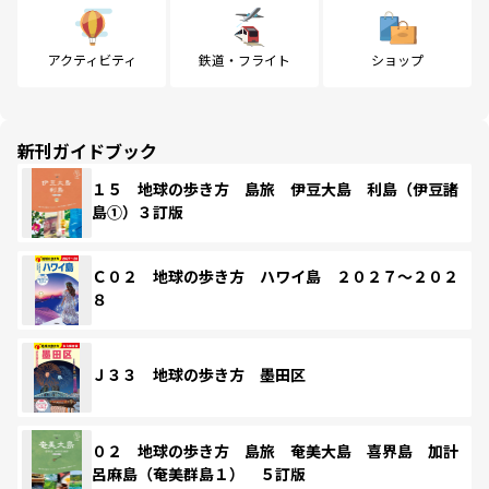
アクティビティ
鉄道・フライト
ショップ
新刊ガイドブック
１５ 地球の歩き方 島旅 伊豆大島 利島（伊豆諸
島①）３訂版
Ｃ０２ 地球の歩き方 ハワイ島 ２０２７～２０２
８
Ｊ３３ 地球の歩き方 墨田区
０２ 地球の歩き方 島旅 奄美大島 喜界島 加計
呂麻島（奄美群島１） ５訂版