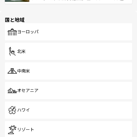
ける。 なお、新着のタイ情報は
コンテンツ一覧
を参照して
そう。 なお、新着の香港情報は
コンテンツ一覧
を参照して
と伝統を感じられるエスニックタウン、多数の緑豊かな公
ほしい。
ほしい。
園や自然保護区など、自然が調和した近代的な景観と文化
の多様性あふれるカラフルな町は、どこを歩いても新しい
国と地域
発見がある。さらに、治安のよさや充実した公共交通機関
も、旅行者にとっては魅力的なポイント。グルメも豊富
で、ホーカーズは地元の風情を楽しめる外せないスポット
ヨーロッパ
だ。訪れる人を飽きさせないシンガポールで、多様な魅力
を体感しよう。 なお、新着のシンガポール情報は
コンテン
ツ一覧
を参照してほしい。
北米
中南米
オセアニア
ハワイ
リゾート