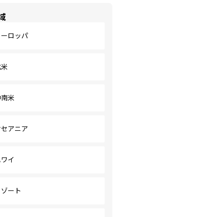
域
ヨーロッパ
北米
中南米
オセアニア
ハワイ
リゾート