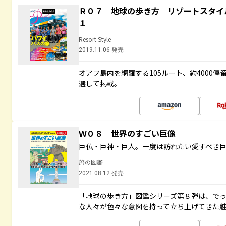
Ｒ０７ 地球の歩き方 リゾートスタイ
１
Resort Style
2019.11.06 発売
オアフ島内を網羅する105ルート、約4000
選して掲載。
Ｗ０８ 世界のすごい巨像
巨仏・巨神・巨人。一度は訪れたい愛すべき
旅の図鑑
2021.08.12 発売
「地球の歩き方」図鑑シリーズ第８弾は、で
な人々が色々な意図を持って立ち上げてきた