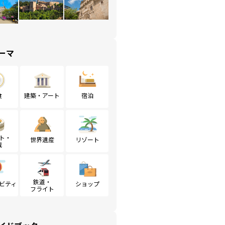
ーマ
食
建築・アート
宿泊
ト・
世界遺産
リゾート
戦
鉄道・
ビティ
ショップ
フライト