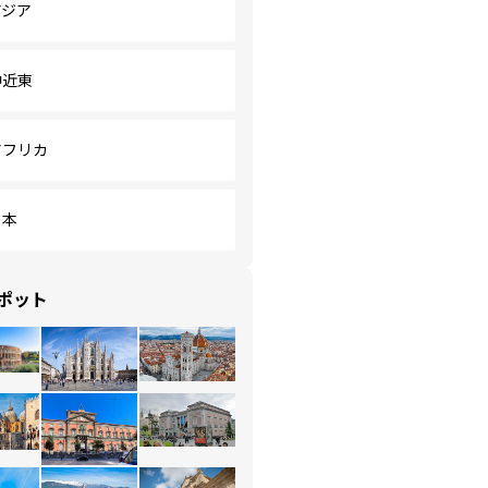
アジア
中近東
アフリカ
日本
ポット