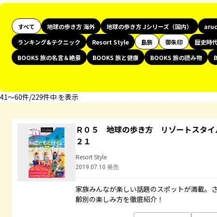
すべて
地球の歩き方 海外
地球の歩き方 Jシリーズ（国内）
aru
ランキング&テクニック
Resort Style
島旅
御朱印
歴史時
BOOKS 旅の名言＆絶景
BOOKS 旅と健康
BOOKS 旅の読み物
41〜60件/229件中 を表示
Ｒ０５ 地球の歩き方 リゾートスタイ
２１
Resort Style
2019.07.10 発売
家族みんなが楽しい話題のスポットが満載。
齢別の楽しみ方を徹底紹介！