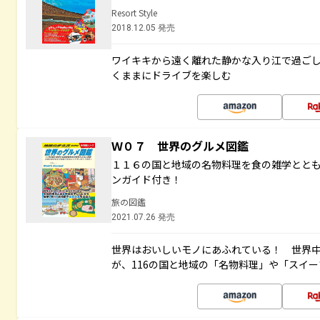
Resort Style
2018.12.05 発売
ワイキキから遠く離れた静かな入り江で過ご
くままにドライブを楽しむ
Ｗ０７ 世界のグルメ図鑑
１１６の国と地域の名物料理を食の雑学とと
ンガイド付き！
旅の図鑑
2021.07.26 発売
世界はおいしいモノにあふれている！ 世界
が、116の国と地域の「名物料理」や「スイ