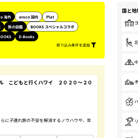
国と地
co 海外
aruco 国内
Plat
代
旅の図鑑
BOOKS スペシャルコラボ
BOOKS
D-Books
絞り込み条件を追加
ル こどもと行くハワイ ２０２０～２０
さらに子連れ旅の不安を解消するノウハウや、年