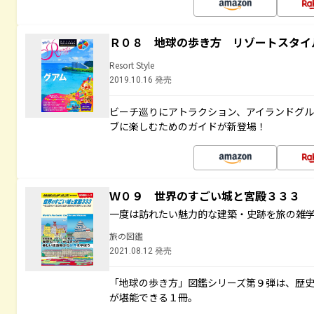
Ｒ０８ 地球の歩き方 リゾートスタイ
Resort Style
2019.10.16 発売
ビーチ巡りにアトラクション、アイランドグル
ブに楽しむためのガイドが新登場！
Ｗ０９ 世界のすごい城と宮殿３３３
一度は訪れたい魅力的な建築・史跡を旅の雑
旅の図鑑
2021.08.12 発売
「地球の歩き方」図鑑シリーズ第９弾は、歴
が堪能できる１冊。