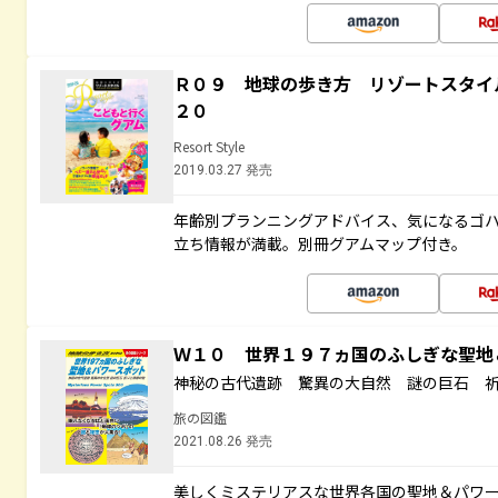
Ｒ０９ 地球の歩き方 リゾートスタイ
２０
Resort Style
2019.03.27 発売
年齢別プランニングアドバイス、気になるゴ
立ち情報が満載。別冊グアムマップ付き。
Ｗ１０ 世界１９７ヵ国のふしぎな聖
神秘の古代遺跡 驚異の大自然 謎の巨石 
旅の図鑑
2021.08.26 発売
美しくミステリアスな世界各国の聖地＆パワ