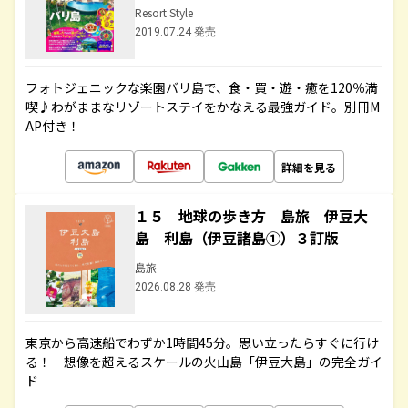
Resort Style
2019.07.24 発売
フォトジェニックな楽園バリ島で、食・買・遊・癒を120％満
喫♪わがままなリゾートステイをかなえる最強ガイド。別冊M
AP付き！
詳細を見る
１５ 地球の歩き方 島旅 伊豆大
島 利島（伊豆諸島①）３訂版
島旅
2026.08.28 発売
東京から高速船でわずか1時間45分。思い立ったらすぐに行け
る！ 想像を超えるスケールの火山島「伊豆大島」の完全ガイ
ド