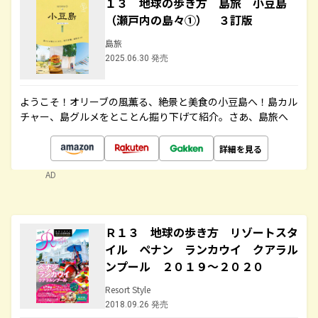
１３ 地球の歩き方 島旅 小豆島
（瀬戸内の島々①） ３訂版
島旅
2025.06.30 発売
ようこそ！オリーブの風薫る、絶景と美食の小豆島へ！島カル
チャー、島グルメをとことん掘り下げて紹介。さあ、島旅へ
詳細を見る
AD
Ｒ１３ 地球の歩き方 リゾートスタ
イル ペナン ランカウイ クアラル
ンプール ２０１９～２０２０
Resort Style
2018.09.26 発売