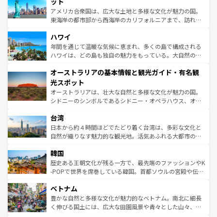
博物館もあり、アルプス観光だけでなく町歩きも満喫する
ット
ことができる。国民の所得が高いため物価も高いが、旅行
アメリカ合衆国は、広大な土地と多様な文化が魅力の国。
者向けの交通パス提供のサービスもあり、うまく活用すれ
東海岸の都市部から西海岸のカリフォルニアまで、訪れる
ば市内交通費無料で観光を楽しむこともできる。 なお、新
場所ごとに異なる風景と体験が待っている。ニューヨーク
着のスイス情報は
コンテンツ一覧
を参照してほしい。
ハワイ
のような巨大都市は、観光、ショッピング、エンターテイ
ンメントが詰まった刺激的なスポットだ。一方、アメリカ
年間を通じて温暖な気候に恵まれ、多くの島で構成される
西部には大自然が広がり、グランドキャニオンやイエロー
ハワイは、どの島も独自の魅力をもっている。大自然の神
ストーン国立公園といった絶景が堪能できる。さらに、南
秘を感じたいなら、火山が生み出した壮大な景観を誇るハ
オーストラリアの基本情報と観光ガイド・有名観
部のニューオーリンズでは、音楽と美食が融合した独特の
ワイ島は見逃せない。また、定番の観光地といえばオアフ
文化が魅力。旅行者はアメリカの各地域で異なる魅力を楽
島だが、静かな自然を求めるならマウイ島やカウアイ島が
光スポット
しみながら、その多様性と豊かな歴史を感じることができ
おすすめ。エメラルドグリーンに輝く海をはじめ、豊かな
オーストラリアは、壮大な自然と多様な文化が魅力の国。
るだろう。車でのロードトリップや列車の旅も、アメリカ
文化や歴史が息づいている。「アロハスピリット」と呼ば
シドニーのシンボルであるシドニー・オペラハウス、オー
ならではの贅沢な旅のスタイルだ。 なお、新着のアメリカ
れるおもてなしの心で訪れる人々を迎えてくれるハワイの
ストラリア東海岸北部に広がる大サンゴ礁地帯グレートバ
情報は
コンテンツ一覧
を参照してほしい。
人々、おいしいローカルフードやハワイアンミュージッ
台湾
リアリーフや大陸中央部にそびえるウルル（エアーズロッ
ク、伝統的なフラダンスなど、すべてがハワイの魅力を彩
ク）、タスマニアの美しい原生林やケアンズの熱帯雨林な
日本から約４時間ほどでたどり着く台湾は、多彩な文化と
っている。訪れるたびに新しい発見と感動が待っているハ
ど、見どころがたくさん。また、カフェやワイン、オージ
自然が織りなす魅力的な観光地。活気あふれる大都市の台
ワイを、存分に味わってほしい。 なお、新着のハワイ情報
ービーフなどの食文化も豊かで、美味しいものであふれて
北やノスタルジックな町並みが人気な九份（ジォウフェ
は
コンテンツ一覧
を参照してほしい。
韓国
いる。アクティビティも充実しており、サーフィンやダイ
ン）、静ひつな山岳地帯である台湾東部など、都市の喧騒
ビング、ハイキングなど、アウトドア好きにはたまらな
と山間の静けさが共存しており、訪れる人に新しい発見と
歴史ある王朝文化が残る一方で、最先端のファッションやK
い。オーストラリアの多彩な魅力を存分に味わいつくそ
驚きをもたらしてくれる。また、奥深い台湾の食文化も魅
-POPで世界を席巻している韓国。首都ソウルの宮殿や伝統
う。 なお、新着のオーストラリア情報は
コンテンツ一覧
を
力で、夜市などの屋台グルメから高級料理、ヘルシーで美
家屋が並ぶエリアでは韓国の歴史と文化に浸ることがで
参照してほしい。
ベトナム
容にもいいと評判のスイーツなど、バラエティ豊かな料理
き、地方に足を延ばせば四季折々の自然美を楽しむことが
が味わえる。 なお、新着の台湾情報は
コンテンツ一覧
を参
できる。そして、キムチや焼肉、絶品のストリートフード
豊かな自然と多様な文化が魅力的なベトナム。南北に細長
照してほしい。
まで、さまざまな韓国料理が待っている。夜には、韓国な
く伸びる国土には、広大な田園風景や青々とした山々、世
らではのナイトライフも堪能できる。あたたかいホスピタ
界遺産に登録された壮大な自然景観が点在し、都市部では