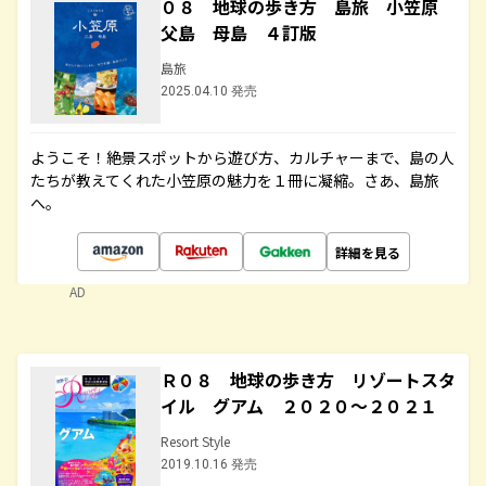
０８ 地球の歩き方 島旅 小笠原
父島 母島 ４訂版
島旅
2025.04.10 発売
ようこそ！絶景スポットから遊び方、カルチャーまで、島の人
たちが教えてくれた小笠原の魅力を１冊に凝縮。さあ、島旅
へ。
詳細を見る
AD
Ｒ０８ 地球の歩き方 リゾートスタ
イル グアム ２０２０～２０２１
Resort Style
2019.10.16 発売