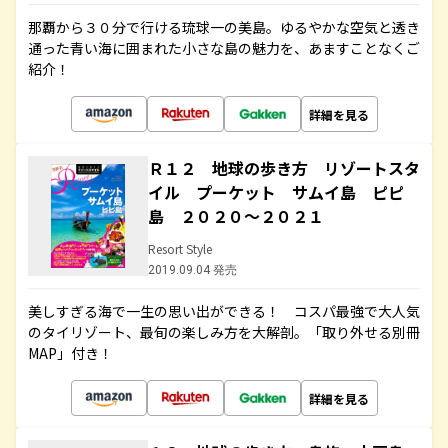
那覇から３０分で行ける琉球一の美島。ゆるやかな空気と透き
通った青い海に囲まれた小さな島の魅力を、あますことなくご
紹介！
詳細を見る
Ｒ１２ 地球の歩き方 リゾートスタ
イル プーケット サムイ島 ピピ
島 ２０２０～２０２１
Resort Style
2019.09.04 発売
美しすぎる海で一生の思い出ができる！ コスパ最強で大人気
のタイリゾート、最旬の楽しみ方を大解剖。「取り外せる別冊
MAP」付き！
詳細を見る