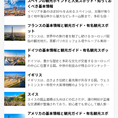
スペインの観光ポイントと人気スポット・知ってお
ろん、トスカーナの美しい田園風景やアマルフィ海岸の絶
景など、自然景観も見逃せない。観光の合間には、本場の
くべき基本情報
ピザやパスタなど、絶品のイタリア料理を堪能することも
イベリア半島のほぼ80％を占めるスペインは、太陽が降り
できる。朝目覚めてから夜眠るまで、すべての瞬間を楽し
注ぐ地中海沿岸から雄大なピレネー山脈まで、多彩な自然
ませてくれるイタリアで、忘れられない旅をしてみよう！
と文化が詰まったヨーロッパ屈指の旅行先だ。多様な地域
なお、新着のイタリア情報は
コンテンツ一覧
を参照してほ
フランスの基本情報と観光ガイド・有名観光スポ
文化が根付くこの国では、情熱的なフラメンコ、熱気あふ
しい。
れる闘牛、そして美味しいタパスが生活の一部となってい
ット
る。首都マドリードの洗練された雰囲気や、バルセロナの
フランスは、世界中の旅行者を魅了し続けるヨーロッパ屈
アートに溢れた街角から、地方では古代ローマ遺跡や中世
指の観光地だ。首都パリのエッフェル塔やルーブル美術館
の城塞都市、穏やかなビーチリゾートまで多彩な表情を見
といった象徴的なスポットから、田舎町の古風な美しさま
せる。地方によって風土や気候が異なるスペインはその個
ドイツの基本情報と観光ガイド・有名観光スポッ
で、幅広い魅力が詰まっている。華麗な宮殿、歴史的な大
性で訪れる人を魅了する。 なお、新着のスペイン情報は
コ
聖堂、美しいビーチ、そして豊かな自然が、訪れる者を心
ト
ンテンツ一覧
を参照してほしい。
から魅了する。また、フランスは美食の国としても知ら
ドイツは、豊かな歴史と多彩な文化が交差するヨーロッパ
れ、フランス料理はユネスコ無形文化遺産にも登録されて
の中心に位置する国。中世の街並みが残るロマンチック街
いる。シャンパンの発祥地であるランス、プロヴァンスの
道から、未来を先取りするようなモダンな都市まで多様な
香り高いラベンダー畑など、多彩な楽しみ方が可能だ。さ
イギリス
顔を持つこの国は、どこを歩いても飽きることがない。ベ
らに、パリ以外の地域にも魅力が溢れており、どの街角に
ルリンの文化的活気、バイエルン州のアルプスの絶景、そ
イギリスは、古きよき伝統と最先端が共存する国。ウェス
も豊かな歴史と文化が息づいている。パリ以外の個性あふ
してライン川沿いのワイン畑といった風景は必見。ビール
トミンスター寺院や大英博物館のようなランドマーク、歴
れる地方に足を運ぶとそれぞれで全く異なる文化を体験で
とソーセージを味わいながら地元の人と過ごす楽しい時間
史ある大学都市、美しい丘陵地帯や牧歌的な風景など、エ
きるだろう。 なお、新着のフランス情報は
コンテンツ一覧
スイス
は、お酒好きな人にはぜひ体験してほしい。 なお、新着の
リアごとに異なる魅力がある。また、優雅なアフタヌーン
を参照してほしい。
ドイツ情報は
コンテンツ一覧
を参照してほしい。
ティー、ビール好きにはたまらない英国パブ、サッカー観
スイスの国土面積は九州ほどの広さだが、運行時刻が正確
戦など、本場だからこそできる体験も豊富。イギリスを旅
な交通網が整備されており、初心者でも安心して個人旅行
して楽しみつくそう。 なお、新着のイギリス情報は
コンテ
を楽しめる。日本同様に時刻表どおりの旅が可能だ。中世
アメリカの基本情報と観光ガイド・有名観光スポ
ンツ一覧
を参照してほしい。
の建物がそのまま残る町や、スイスならではのユニークな