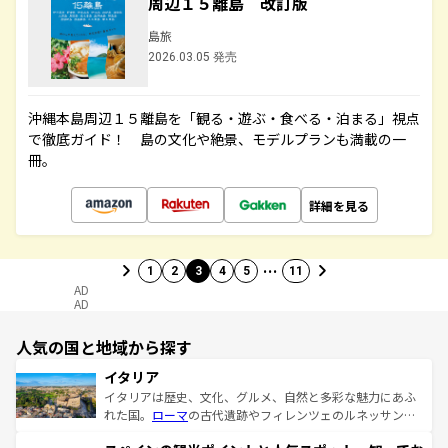
周辺１５離島 改訂版
島旅
2026.03.05 発売
沖縄本島周辺１５離島を「観る・遊ぶ・食べる・泊まる」視点
で徹底ガイド！ 島の文化や絶景、モデルプランも満載の一
冊。
詳細を見る
…
1
2
3
4
5
11
AD
AD
人気の国と地域から探す
イタリア
イタリアは歴史、文化、グルメ、自然と多彩な魅力にあふ
れた国。
ローマ
の古代遺跡やフィレンツェのルネッサンス
美術、ヴェネツィアの運河など、歴史あるスポットはもち