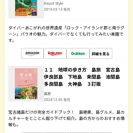
Resort Style
2019.03.13 発売
ダイバーあこがれの世界遺産「ロック・アイランド郡と南ラグ
ーン」パラオの魅力。ダイバーでなくても行ってみたい楽園で
す。
詳細を見る
１１ 地球の歩き方 島旅 宮古島
伊良部島 下地島 来間島 池間島
多良間島 大神島 ３訂版
島旅
2024.12.05 発売
宮古諸島だけの完全ガイドブック！ 島絶景、島グルメ、島カ
ルチャーをとことん掘り下げて紹介。島の方からのおすすめ情
報も。