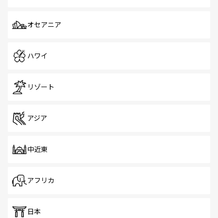
オセアニア
ハワイ
リゾート
アジア
中近東
アフリカ
日本