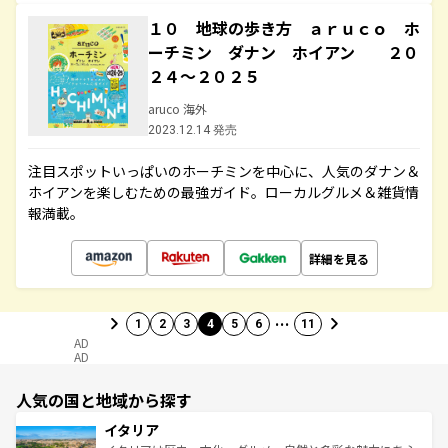
１０ 地球の歩き方 ａｒｕｃｏ ホ
ーチミン ダナン ホイアン ２０
２４～２０２５
aruco 海外
2023.12.14 発売
注目スポットいっぱいのホーチミンを中心に、人気のダナン＆
ホイアンを楽しむための最強ガイド。ローカルグルメ＆雑貨情
報満載。
詳細を見る
…
1
2
3
4
5
6
11
AD
AD
人気の国と地域から探す
イタリア