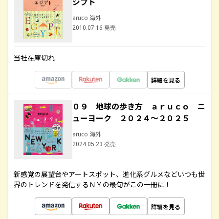
ジプト
aruco 海外
2010.07.16 発売
当社在庫切れ
詳細を見る
０９ 地球の歩き方 ａｒｕｃｏ ニ
ューヨーク ２０２４～２０２５
aruco 海外
2024.05.23 発売
新感覚の展望台やアートスポット、進化系グルメなどいつも世
界のトレンドを発信するＮＹの最旬がこの一冊に！
詳細を見る