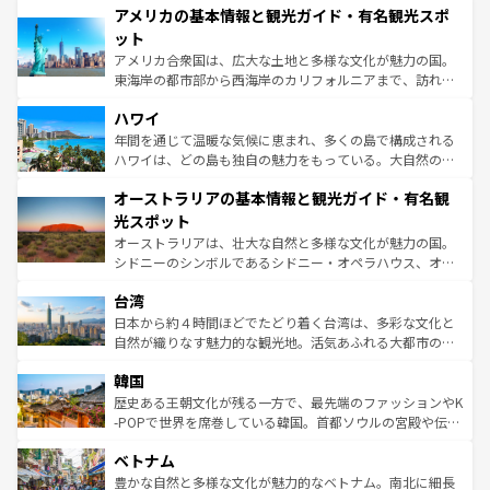
アメリカの基本情報と観光ガイド・有名観光スポ
ンツ一覧
を参照してほしい。
の建物がそのまま残る町や、スイスならではのユニークな
博物館もあり、アルプス観光だけでなく町歩きも満喫する
ット
ことができる。国民の所得が高いため物価も高いが、旅行
アメリカ合衆国は、広大な土地と多様な文化が魅力の国。
者向けの交通パス提供のサービスもあり、うまく活用すれ
東海岸の都市部から西海岸のカリフォルニアまで、訪れる
ば市内交通費無料で観光を楽しむこともできる。 なお、新
場所ごとに異なる風景と体験が待っている。ニューヨーク
着のスイス情報は
コンテンツ一覧
を参照してほしい。
ハワイ
のような巨大都市は、観光、ショッピング、エンターテイ
ンメントが詰まった刺激的なスポットだ。一方、アメリカ
年間を通じて温暖な気候に恵まれ、多くの島で構成される
西部には大自然が広がり、グランドキャニオンやイエロー
ハワイは、どの島も独自の魅力をもっている。大自然の神
ストーン国立公園といった絶景が堪能できる。さらに、南
秘を感じたいなら、火山が生み出した壮大な景観を誇るハ
オーストラリアの基本情報と観光ガイド・有名観
部のニューオーリンズでは、音楽と美食が融合した独特の
ワイ島は見逃せない。また、定番の観光地といえばオアフ
文化が魅力。旅行者はアメリカの各地域で異なる魅力を楽
島だが、静かな自然を求めるならマウイ島やカウアイ島が
光スポット
しみながら、その多様性と豊かな歴史を感じることができ
おすすめ。エメラルドグリーンに輝く海をはじめ、豊かな
オーストラリアは、壮大な自然と多様な文化が魅力の国。
るだろう。車でのロードトリップや列車の旅も、アメリカ
文化や歴史が息づいている。「アロハスピリット」と呼ば
シドニーのシンボルであるシドニー・オペラハウス、オー
ならではの贅沢な旅のスタイルだ。 なお、新着のアメリカ
れるおもてなしの心で訪れる人々を迎えてくれるハワイの
ストラリア東海岸北部に広がる大サンゴ礁地帯グレートバ
情報は
コンテンツ一覧
を参照してほしい。
人々、おいしいローカルフードやハワイアンミュージッ
台湾
リアリーフや大陸中央部にそびえるウルル（エアーズロッ
ク、伝統的なフラダンスなど、すべてがハワイの魅力を彩
ク）、タスマニアの美しい原生林やケアンズの熱帯雨林な
日本から約４時間ほどでたどり着く台湾は、多彩な文化と
っている。訪れるたびに新しい発見と感動が待っているハ
ど、見どころがたくさん。また、カフェやワイン、オージ
自然が織りなす魅力的な観光地。活気あふれる大都市の台
ワイを、存分に味わってほしい。 なお、新着のハワイ情報
ービーフなどの食文化も豊かで、美味しいものであふれて
北やノスタルジックな町並みが人気な九份（ジォウフェ
は
コンテンツ一覧
を参照してほしい。
韓国
いる。アクティビティも充実しており、サーフィンやダイ
ン）、静ひつな山岳地帯である台湾東部など、都市の喧騒
ビング、ハイキングなど、アウトドア好きにはたまらな
と山間の静けさが共存しており、訪れる人に新しい発見と
歴史ある王朝文化が残る一方で、最先端のファッションやK
い。オーストラリアの多彩な魅力を存分に味わいつくそ
驚きをもたらしてくれる。また、奥深い台湾の食文化も魅
-POPで世界を席巻している韓国。首都ソウルの宮殿や伝統
う。 なお、新着のオーストラリア情報は
コンテンツ一覧
を
力で、夜市などの屋台グルメから高級料理、ヘルシーで美
家屋が並ぶエリアでは韓国の歴史と文化に浸ることがで
参照してほしい。
ベトナム
容にもいいと評判のスイーツなど、バラエティ豊かな料理
き、地方に足を延ばせば四季折々の自然美を楽しむことが
が味わえる。 なお、新着の台湾情報は
コンテンツ一覧
を参
できる。そして、キムチや焼肉、絶品のストリートフード
豊かな自然と多様な文化が魅力的なベトナム。南北に細長