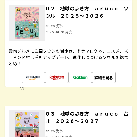
０２ 地球の歩き方 ａｒｕｃｏ ソ
ウル ２０２５～２０２６
aruco 海外
2025.04.28 発売
最旬グルメに注目タウンの街歩き、ドラマロケ地、コスメ、Ｋ
－ＰＯＰ推し活もアップデート。進化しつづけるソウルを総ま
とめ！
詳細を見る
AD
０３ 地球の歩き方 ａｒｕｃｏ 台
北 ２０２６～２０２７
aruco 海外