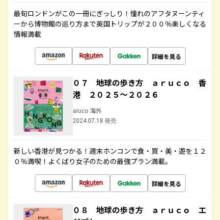
最旬ロンドンがこの一冊にぎっしり！憧れのアフタヌーンティ
ーから博物館の巡り方まで英国トリップが２００％楽しくなる
情報満載
詳細を見る
０７ 地球の歩き方 ａｒｕｃｏ 香
港 ２０２５～２０２６
aruco 海外
2024.07.18 発売
新しい香港が見つかる！週末ホンコンで食・買・美・遊を１２
０％満喫！よくばり女子のための最強プラン満載。
詳細を見る
０８ 地球の歩き方 ａｒｕｃｏ エ