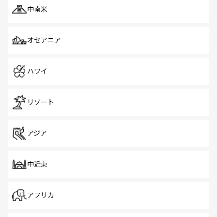
中南米
オセアニア
ハワイ
リゾート
アジア
中近東
アフリカ