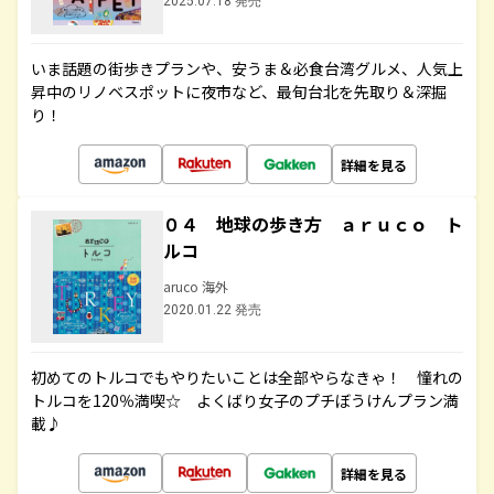
2025.07.18 発売
いま話題の街歩きプランや、安うま＆必食台湾グルメ、人気上
昇中のリノベスポットに夜市など、最旬台北を先取り＆深掘
り！
詳細を見る
０４ 地球の歩き方 ａｒｕｃｏ ト
ルコ
aruco 海外
2020.01.22 発売
初めてのトルコでもやりたいことは全部やらなきゃ！ 憧れの
トルコを120％満喫☆ よくばり女子のプチぼうけんプラン満
載♪
詳細を見る