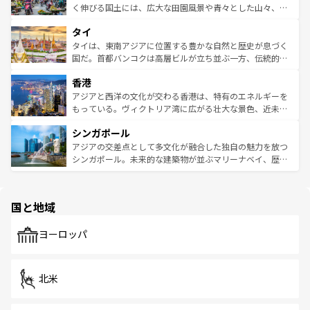
照してほしい。
まで、さまざまな韓国料理が待っている。夜には、韓国な
く伸びる国土には、広大な田園風景や青々とした山々、世
らではのナイトライフも堪能できる。あたたかいホスピタ
界遺産に登録された壮大な自然景観が点在し、都市部では
タイ
リティに包まれながら、韓国の多彩な魅力を心ゆくまで味
急速な発展と共に伝統が息づく。ハノイの古い町並みやホ
わってみてほしい。 なお、新着の韓国情報は
コンテンツ一
ーチミン市のフランス統治時代の建物も、独特の雰囲気を
タイは、東南アジアに位置する豊かな自然と歴史が息づく
覧
を参照してほしい。
醸し出している。また、バラエティの豊かさとおいしさで
国だ。首都バンコクは高層ビルが立ち並ぶ一方、伝統的な
世界中の食通を魅了してやまないベトナム料理も魅力のひ
寺院や市場がいたるところに点在し、古きよき文化と現代
香港
とつ。フォーやバインミー、ベトナムコーヒーなどは、ぜ
の活気が交差している。北部ではチェンマイなどの山岳地
ひ現地で味わいたい。どの地域を訪れてもあたたかい人々
帯で自然と触れ合い、南部ではプーケットやクラビの美し
アジアと西洋の文化が交わる香港は、特有のエネルギーを
が旅行者を迎えてくれるので、きっと忘れられない旅にな
いビーチでリゾート気分を楽しむことができる。タイ料理
もっている。ヴィクトリア湾に広がる壮大な景色、近未来
るはずだ。 なお、新着のベトナム情報は
コンテンツ一覧
を
は世界的に有名で、屋台から高級レストランまで味覚を刺
的なアートスポット、そして歴史と現代が融合した町並
参照してほしい。
シンガポール
激する。気候は一年中温暖で、どの季節にも異なる楽しみ
み、どこを訪れても感動するはず。観光スポットが密集し
が待っている。親しみやすいタイの人々、仏教を中心とし
ており、効率よく見どころを回れるのも魅力。息をのむよ
アジアの交差点として多文化が融合した独自の魅力を放つ
た文化、そして多様な観光資源が、訪れる旅人を魅了し続
うな絶景から文化的な体験まで、香港を存分に楽しみ尽く
シンガポール。未来的な建築物が並ぶマリーナベイ、歴史
ける。 なお、新着のタイ情報は
コンテンツ一覧
を参照して
そう。 なお、新着の香港情報は
コンテンツ一覧
を参照して
と伝統を感じられるエスニックタウン、多数の緑豊かな公
ほしい。
ほしい。
園や自然保護区など、自然が調和した近代的な景観と文化
の多様性あふれるカラフルな町は、どこを歩いても新しい
国と地域
発見がある。さらに、治安のよさや充実した公共交通機関
も、旅行者にとっては魅力的なポイント。グルメも豊富
で、ホーカーズは地元の風情を楽しめる外せないスポット
ヨーロッパ
だ。訪れる人を飽きさせないシンガポールで、多様な魅力
を体感しよう。 なお、新着のシンガポール情報は
コンテン
ツ一覧
を参照してほしい。
北米