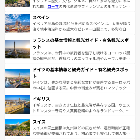
イタリアは歴史、文化、グルメ、自然と多彩な魅力にあふ
れた国。
ローマ
の古代遺跡やフィレンツェのルネッサンス
美術、ヴェネツィアの運河など、歴史あるスポットはもち
スペイン
ろん、トスカーナの美しい田園風景やアマルフィ海岸の絶
景など、自然景観も見逃せない。観光の合間には、本場の
イベリア半島のほぼ80％を占めるスペインは、太陽が降り
ピザやパスタなど、絶品のイタリア料理を堪能することも
注ぐ地中海沿岸から雄大なピレネー山脈まで、多彩な自然
できる。朝目覚めてから夜眠るまで、すべての瞬間を楽し
と文化が詰まったヨーロッパ屈指の旅行先だ。多様な地域
フランスの基本情報と観光ガイド・有名観光スポ
ませてくれるイタリアで、忘れられない旅をしてみよう！
文化が根付くこの国では、情熱的なフラメンコ、熱気あふ
なお、新着のイタリア情報は
コンテンツ一覧
を参照してほ
れる闘牛、そして美味しいタパスが生活の一部となってい
ット
しい。
る。首都マドリードの洗練された雰囲気や、バルセロナの
フランスは、世界中の旅行者を魅了し続けるヨーロッパ屈
アートに溢れた街角から、地方では古代ローマ遺跡や中世
指の観光地だ。首都パリのエッフェル塔やルーブル美術館
の城塞都市、穏やかなビーチリゾートまで多彩な表情を見
といった象徴的なスポットから、田舎町の古風な美しさま
せる。地方によって風土や気候が異なるスペインはその個
ドイツの基本情報と観光ガイド・有名観光スポッ
で、幅広い魅力が詰まっている。華麗な宮殿、歴史的な大
性で訪れる人を魅了する。 なお、新着のスペイン情報は
コ
聖堂、美しいビーチ、そして豊かな自然が、訪れる者を心
ト
ンテンツ一覧
を参照してほしい。
から魅了する。また、フランスは美食の国としても知ら
ドイツは、豊かな歴史と多彩な文化が交差するヨーロッパ
れ、フランス料理はユネスコ無形文化遺産にも登録されて
の中心に位置する国。中世の街並みが残るロマンチック街
いる。シャンパンの発祥地であるランス、プロヴァンスの
道から、未来を先取りするようなモダンな都市まで多様な
香り高いラベンダー畑など、多彩な楽しみ方が可能だ。さ
イギリス
顔を持つこの国は、どこを歩いても飽きることがない。ベ
らに、パリ以外の地域にも魅力が溢れており、どの街角に
ルリンの文化的活気、バイエルン州のアルプスの絶景、そ
イギリスは、古きよき伝統と最先端が共存する国。ウェス
も豊かな歴史と文化が息づいている。パリ以外の個性あふ
してライン川沿いのワイン畑といった風景は必見。ビール
トミンスター寺院や大英博物館のようなランドマーク、歴
れる地方に足を運ぶとそれぞれで全く異なる文化を体験で
とソーセージを味わいながら地元の人と過ごす楽しい時間
史ある大学都市、美しい丘陵地帯や牧歌的な風景など、エ
きるだろう。 なお、新着のフランス情報は
コンテンツ一覧
スイス
は、お酒好きな人にはぜひ体験してほしい。 なお、新着の
リアごとに異なる魅力がある。また、優雅なアフタヌーン
を参照してほしい。
ドイツ情報は
コンテンツ一覧
を参照してほしい。
ティー、ビール好きにはたまらない英国パブ、サッカー観
スイスの国土面積は九州ほどの広さだが、運行時刻が正確
戦など、本場だからこそできる体験も豊富。イギリスを旅
な交通網が整備されており、初心者でも安心して個人旅行
して楽しみつくそう。 なお、新着のイギリス情報は
コンテ
を楽しめる。日本同様に時刻表どおりの旅が可能だ。中世