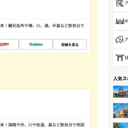
図本！観光名所や橋、川、湖、半島など旅気分で
詳細を見る
人気ス
図本！国境や州、川や街道、島など旅気分で地図