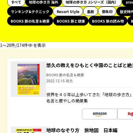
すべて
地球の歩き方 海外
地球の歩き方 Jシリーズ（国内）
aru
ランキング&テクニック
Resort Style
島旅
御朱印
歴史時
BOOKS 旅の名言＆絶景
BOOKS 旅と健康
BOOKS 旅の読み物
1〜20件/174件中 を表示
悠久の教えをひもとく中国のことばと絶
BOOKS 旅の名言＆絶景
2022.12.15 発売
世界を４０年以上歩いてきた「地球の歩き方
名言と癒やしの絶景集
地球のなぞり方 旅地図 日本編