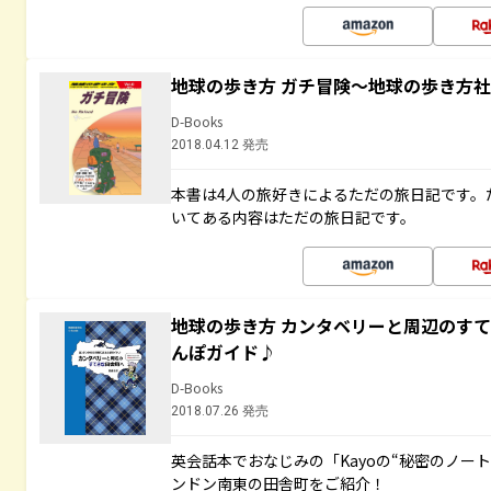
地球の歩き方 ガチ冒険～地球の歩き方
D-Books
2018.04.12 発売
本書は4人の旅好きによるただの旅日記です。
いてある内容はただの旅日記です。
地球の歩き方 カンタベリーと周辺のす
んぽガイド♪
D-Books
2018.07.26 発売
英会話本でおなじみの「Kayoの“秘密のノー
ンドン南東の田舎町をご紹介！