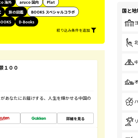
co 海外
aruco 国内
Plat
国と地
代
旅の図鑑
BOOKS スペシャルコラボ
BOOKS
D-Books
絞り込み条件を追加
景１００
」があなたにお届けする、人生を輝かせる中国の
詳細を見る