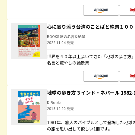
心に寄り添う台湾のことばと絶景１００
BOOKS 旅の名言＆絶景
2022.11.04 発売
世界を４０年以上歩いてきた「地球の歩き方
名言と癒やしの絶景集
地球の歩き方 3 インド・ネパール 1982
D-Books
2018.12.20 発売
1981年、旅人のバイブルとして登場した地
の旅を思い出して欲しい1冊です。