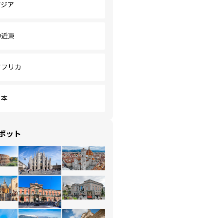
アジア
中近東
アフリカ
日本
ポット