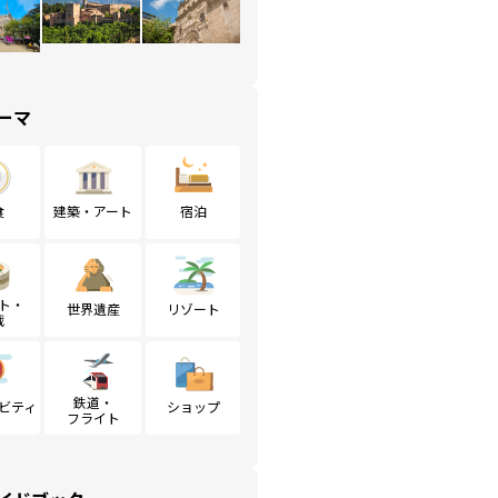
ーマ
食
建築・アート
宿泊
ト・
世界遺産
リゾート
戦
鉄道・
ビティ
ショップ
フライト