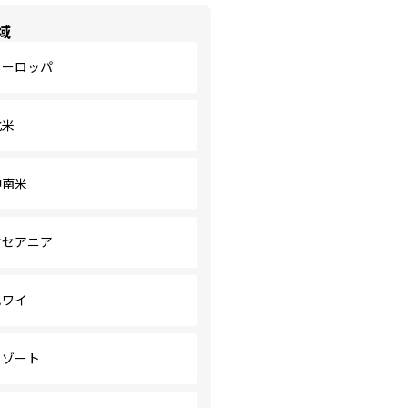
域
ヨーロッパ
北米
中南米
オセアニア
ハワイ
リゾート