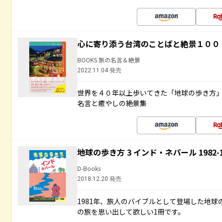
心に寄り添う台湾のことばと絶景１００
BOOKS 旅の名言＆絶景
2022.11.04 発売
世界を４０年以上歩いてきた「地球の歩き方
名言と癒やしの絶景集
地球の歩き方 3 インド・ネパール 1982
D-Books
2018.12.20 発売
1981年、旅人のバイブルとして登場した地
の旅を思い出して欲しい1冊です。