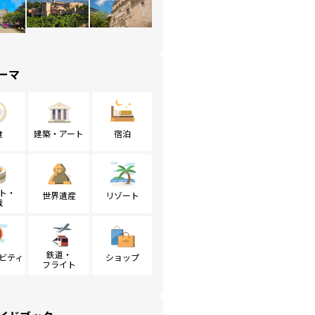
ーマ
食
建築・アート
宿泊
ト・
世界遺産
リゾート
戦
鉄道・
ビティ
ショップ
フライト