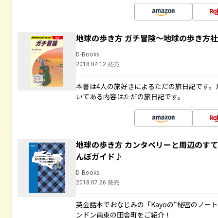
地球の歩き方 ガチ冒険～地球の歩き方
D-Books
2018.04.12 発売
本書は4人の旅好きによるただの旅日記です。
いてある内容はただの旅日記です。
地球の歩き方 カンタベリーと周辺のす
んぽガイド♪
D-Books
2018.07.26 発売
英会話本でおなじみの「Kayoの“秘密のノー
ンドン南東の田舎町をご紹介！