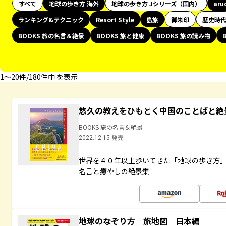
すべて
地球の歩き方 海外
地球の歩き方 Jシリーズ（国内）
aru
ランキング&テクニック
Resort Style
島旅
御朱印
歴史時
BOOKS 旅の名言＆絶景
BOOKS 旅と健康
BOOKS 旅の読み物
1〜20件/180件中 を表示
悠久の教えをひもとく中国のことばと絶
BOOKS 旅の名言＆絶景
2022.12.15 発売
世界を４０年以上歩いてきた「地球の歩き方
名言と癒やしの絶景集
地球のなぞり方 旅地図 日本編