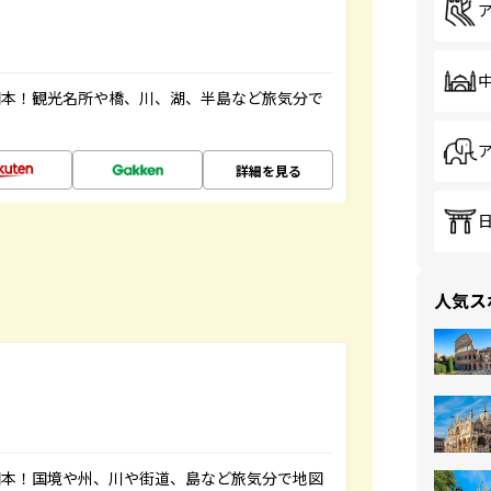
図本！観光名所や橋、川、湖、半島など旅気分で
詳細を見る
人気ス
図本！国境や州、川や街道、島など旅気分で地図