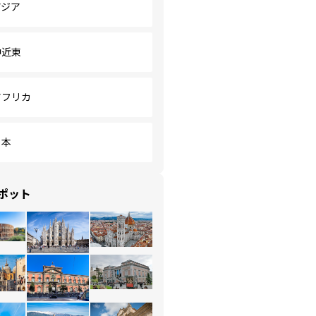
アジア
中近東
アフリカ
日本
ポット