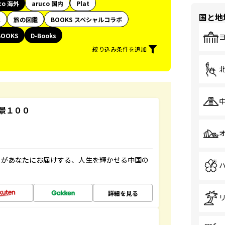
co 海外
aruco 国内
Plat
国と地
代
旅の図鑑
BOOKS スペシャルコラボ
BOOKS
D-Books
絞り込み条件を追加
景１００
」があなたにお届けする、人生を輝かせる中国の
詳細を見る