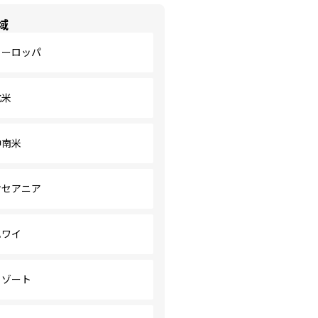
域
ヨーロッパ
北米
中南米
オセアニア
ハワイ
リゾート