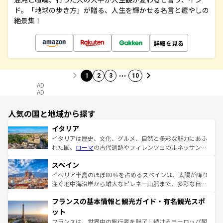
ド。「地球の歩き方」が贈る、人生を輝かせる名言と癒やしの
絶景集！
詳細を見る
…
1
2
3
10
AD
AD
人気の国と地域から探す
イタリア
イタリアは歴史、文化、グルメ、自然と多彩な魅力にあふ
れた国。
ローマ
の古代遺跡やフィレンツェのルネッサンス
美術、ヴェネツィアの運河など、歴史あるスポットはもち
スペイン
ろん、トスカーナの美しい田園風景やアマルフィ海岸の絶
景など、自然景観も見逃せない。観光の合間には、本場の
イベリア半島のほぼ80％を占めるスペインは、太陽が降り
ピザやパスタなど、絶品のイタリア料理を堪能することも
注ぐ地中海沿岸から雄大なピレネー山脈まで、多彩な自然
できる。朝目覚めてから夜眠るまで、すべての瞬間を楽し
と文化が詰まったヨーロッパ屈指の旅行先だ。多様な地域
フランスの基本情報と観光ガイド・有名観光スポ
ませてくれるイタリアで、忘れられない旅をしてみよう！
文化が根付くこの国では、情熱的なフラメンコ、熱気あふ
なお、新着のイタリア情報は
コンテンツ一覧
を参照してほ
れる闘牛、そして美味しいタパスが生活の一部となってい
ット
しい。
る。首都マドリードの洗練された雰囲気や、バルセロナの
フランスは、世界中の旅行者を魅了し続けるヨーロッパ屈