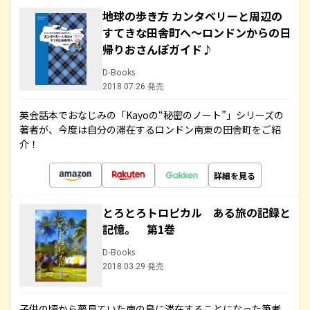
地球の歩き方 カンタベリーと周辺の
すてきな田舎町へ～ロンドンからの日
帰りおさんぽガイド♪
D-Books
2018.07.26 発売
英会話本でおなじみの「Kayoの“秘密のノート”」シリーズの
著者が、今度は自分の滞在するロンドン南東の田舎町をご紹
介！
詳細を見る
とろとろトロピカル ある旅の記録と
記憶。 第1巻
D-Books
2018.03.29 発売
子供の頃から夢見ていた南の島に滞在することになった筆者