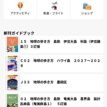
アクティビティ
鉄道・フライト
ショップ
新刊ガイドブック
１５ 地球の歩き方 島旅 伊豆大島 利島（伊豆諸
島①）３訂版
Ｃ０２ 地球の歩き方 ハワイ島 ２０２７～２０２
８
Ｊ３３ 地球の歩き方 墨田区
０２ 地球の歩き方 島旅 奄美大島 喜界島 加計
呂麻島（奄美群島１） ５訂版