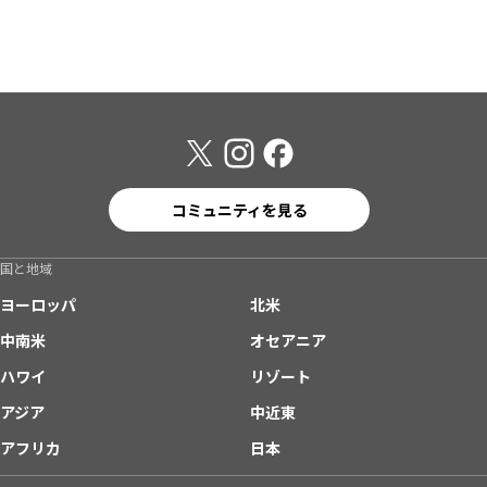
コミュニティを見る
国と地域
ヨーロッパ
北米
中南米
オセアニア
ハワイ
リゾート
アジア
中近東
アフリカ
日本