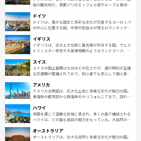
アートに溢れた街角から、地方では古代ローマ遺跡や中世
指の観光地だ。首都パリのエッフェル塔やルーブル美術館
の城塞都市、穏やかなビーチリゾートまで多彩な表情を見
といった象徴的なスポットから、田舎町の古風な美しさま
せる。地方によって風土や気候が異なるスペインはその個
ドイツ
で、幅広い魅力が詰まっている。華麗な宮殿、歴史的な大
性で訪れる人を魅了する。 なお、新着のスペイン情報は
コ
聖堂、美しいビーチ、そして豊かな自然が、訪れる者を心
ドイツは、豊かな歴史と多彩な文化が交差するヨーロッパ
ンテンツ一覧
を参照してほしい。
から魅了する。また、フランスは美食の国としても知ら
の中心に位置する国。中世の街並みが残るロマンチック街
れ、フランス料理はユネスコ無形文化遺産にも登録されて
道から、未来を先取りするようなモダンな都市まで多様な
イギリス
いる。シャンパンの発祥地であるランス、プロヴァンスの
顔を持つこの国は、どこを歩いても飽きることがない。ベ
香り高いラベンダー畑など、多彩な楽しみ方が可能だ。さ
ルリンの文化的活気、バイエルン州のアルプスの絶景、そ
イギリスは、古きよき伝統と最先端が共存する国。ウェス
らに、パリ以外の地域にも魅力が溢れており、どの街角に
してライン川沿いのワイン畑といった風景は必見。ビール
トミンスター寺院や大英博物館のようなランドマーク、歴
も豊かな歴史と文化が息づいている。パリ以外の個性あふ
とソーセージを味わいながら地元の人と過ごす楽しい時間
史ある大学都市、美しい丘陵地帯や牧歌的な風景など、エ
れる地方に足を運ぶとそれぞれで全く異なる文化を体験で
スイス
は、お酒好きな人にはぜひ体験してほしい。 なお、新着の
リアごとに異なる魅力がある。また、優雅なアフタヌーン
きるだろう。 なお、新着のフランス情報は
コンテンツ一覧
ドイツ情報は
コンテンツ一覧
を参照してほしい。
ティー、ビール好きにはたまらない英国パブ、サッカー観
スイスの国土面積は九州ほどの広さだが、運行時刻が正確
を参照してほしい。
戦など、本場だからこそできる体験も豊富。イギリスを旅
な交通網が整備されており、初心者でも安心して個人旅行
して楽しみつくそう。 なお、新着のイギリス情報は
コンテ
を楽しめる。日本同様に時刻表どおりの旅が可能だ。中世
アメリカ
ンツ一覧
を参照してほしい。
の建物がそのまま残る町や、スイスならではのユニークな
博物館もあり、アルプス観光だけでなく町歩きも満喫する
アメリカ合衆国は、広大な土地と多様な文化が魅力の国。
ことができる。国民の所得が高いため物価も高いが、旅行
東海岸の都市部から西海岸のカリフォルニアまで、訪れる
者向けの交通パス提供のサービスもあり、うまく活用すれ
場所ごとに異なる風景と体験が待っている。ニューヨーク
ハワイ
ば市内交通費無料で観光を楽しむこともできる。 なお、新
のような巨大都市は、観光、ショッピング、エンターテイ
着のスイス情報は
コンテンツ一覧
を参照してほしい。
ンメントが詰まった刺激的なスポットだ。一方、アメリカ
年間を通じて温暖な気候に恵まれ、多くの島で構成される
西部には大自然が広がり、グランドキャニオンやイエロー
ハワイは、どの島も独自の魅力をもっている。大自然の神
ストーン国立公園といった絶景が堪能できる。さらに、南
秘を感じたいなら、火山が生み出した壮大な景観を誇るハ
オーストラリア
部のニューオーリンズでは、音楽と美食が融合した独特の
ワイ島は見逃せない。また、定番の観光地といえばオアフ
文化が魅力。旅行者はアメリカの各地域で異なる魅力を楽
島だが、静かな自然を求めるならマウイ島やカウアイ島が
オーストラリアは、壮大な自然と多様な文化が魅力の国。