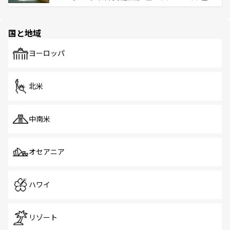
ける。 なお、新着のタイ情報は
コンテンツ一覧
を参照して
そう。 なお、新着の香港情報は
コンテンツ一覧
を参照して
と伝統を感じられるエスニックタウン、多数の緑豊かな公
ほしい。
ほしい。
園や自然保護区など、自然が調和した近代的な景観と文化
の多様性あふれるカラフルな町は、どこを歩いても新しい
国と地域
発見がある。さらに、治安のよさや充実した公共交通機関
も、旅行者にとっては魅力的なポイント。グルメも豊富
で、ホーカーズは地元の風情を楽しめる外せないスポット
ヨーロッパ
だ。訪れる人を飽きさせないシンガポールで、多様な魅力
を体感しよう。 なお、新着のシンガポール情報は
コンテン
ツ一覧
を参照してほしい。
北米
中南米
オセアニア
ハワイ
リゾート