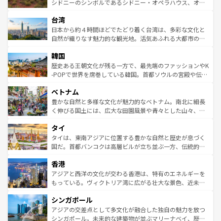
しみながら、その多様性と豊かな歴史を感じることができ
おすすめ。エメラルドグリーンに輝く海をはじめ、豊かな
シドニーのシンボルであるシドニー・オペラハウス、オー
るだろう。車でのロードトリップや列車の旅も、アメリカ
文化や歴史が息づいている。「アロハスピリット」と呼ば
ストラリア東海岸北部に広がる大サンゴ礁地帯グレートバ
ならではの贅沢な旅のスタイルだ。 なお、新着のアメリカ
台湾
れるおもてなしの心で訪れる人々を迎えてくれるハワイの
リアリーフや大陸中央部にそびえるウルル（エアーズロッ
情報は
コンテンツ一覧
を参照してほしい。
人々、おいしいローカルフードやハワイアンミュージッ
ク）、タスマニアの美しい原生林やケアンズの熱帯雨林な
日本から約４時間ほどでたどり着く台湾は、多彩な文化と
ク、伝統的なフラダンスなど、すべてがハワイの魅力を彩
ど、見どころがたくさん。また、カフェやワイン、オージ
自然が織りなす魅力的な観光地。活気あふれる大都市の台
っている。訪れるたびに新しい発見と感動が待っているハ
ービーフなどの食文化も豊かで、美味しいものであふれて
北やノスタルジックな町並みが人気な九份（ジォウフェ
ワイを、存分に味わってほしい。 なお、新着のハワイ情報
韓国
いる。アクティビティも充実しており、サーフィンやダイ
ン）、静ひつな山岳地帯である台湾東部など、都市の喧騒
は
コンテンツ一覧
を参照してほしい。
ビング、ハイキングなど、アウトドア好きにはたまらな
と山間の静けさが共存しており、訪れる人に新しい発見と
歴史ある王朝文化が残る一方で、最先端のファッションやK
い。オーストラリアの多彩な魅力を存分に味わいつくそ
驚きをもたらしてくれる。また、奥深い台湾の食文化も魅
-POPで世界を席巻している韓国。首都ソウルの宮殿や伝統
う。 なお、新着のオーストラリア情報は
コンテンツ一覧
を
力で、夜市などの屋台グルメから高級料理、ヘルシーで美
家屋が並ぶエリアでは韓国の歴史と文化に浸ることがで
参照してほしい。
ベトナム
容にもいいと評判のスイーツなど、バラエティ豊かな料理
き、地方に足を延ばせば四季折々の自然美を楽しむことが
が味わえる。 なお、新着の台湾情報は
コンテンツ一覧
を参
できる。そして、キムチや焼肉、絶品のストリートフード
豊かな自然と多様な文化が魅力的なベトナム。南北に細長
照してほしい。
まで、さまざまな韓国料理が待っている。夜には、韓国な
く伸びる国土には、広大な田園風景や青々とした山々、世
らではのナイトライフも堪能できる。あたたかいホスピタ
界遺産に登録された壮大な自然景観が点在し、都市部では
タイ
リティに包まれながら、韓国の多彩な魅力を心ゆくまで味
急速な発展と共に伝統が息づく。ハノイの古い町並みやホ
わってみてほしい。 なお、新着の韓国情報は
コンテンツ一
ーチミン市のフランス統治時代の建物も、独特の雰囲気を
タイは、東南アジアに位置する豊かな自然と歴史が息づく
覧
を参照してほしい。
醸し出している。また、バラエティの豊かさとおいしさで
国だ。首都バンコクは高層ビルが立ち並ぶ一方、伝統的な
世界中の食通を魅了してやまないベトナム料理も魅力のひ
寺院や市場がいたるところに点在し、古きよき文化と現代
香港
とつ。フォーやバインミー、ベトナムコーヒーなどは、ぜ
の活気が交差している。北部ではチェンマイなどの山岳地
ひ現地で味わいたい。どの地域を訪れてもあたたかい人々
帯で自然と触れ合い、南部ではプーケットやクラビの美し
アジアと西洋の文化が交わる香港は、特有のエネルギーを
が旅行者を迎えてくれるので、きっと忘れられない旅にな
いビーチでリゾート気分を楽しむことができる。タイ料理
もっている。ヴィクトリア湾に広がる壮大な景色、近未来
るはずだ。 なお、新着のベトナム情報は
コンテンツ一覧
を
は世界的に有名で、屋台から高級レストランまで味覚を刺
的なアートスポット、そして歴史と現代が融合した町並
参照してほしい。
シンガポール
激する。気候は一年中温暖で、どの季節にも異なる楽しみ
み、どこを訪れても感動するはず。観光スポットが密集し
が待っている。親しみやすいタイの人々、仏教を中心とし
ており、効率よく見どころを回れるのも魅力。息をのむよ
アジアの交差点として多文化が融合した独自の魅力を放つ
た文化、そして多様な観光資源が、訪れる旅人を魅了し続
うな絶景から文化的な体験まで、香港を存分に楽しみ尽く
シンガポール。未来的な建築物が並ぶマリーナベイ、歴史