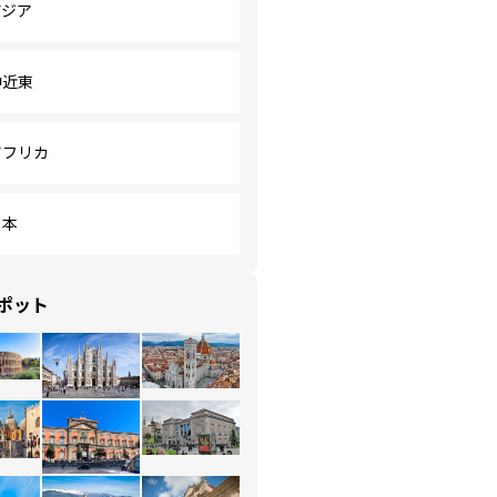
アジア
中近東
アフリカ
日本
ポット