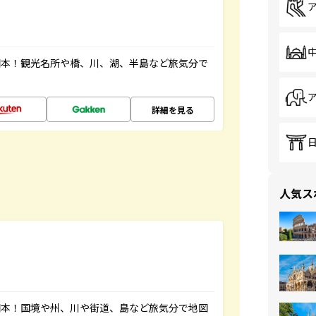
図本！観光名所や橋、川、湖、半島など旅気分で
詳細を見る
人気ス
図本！国境や州、川や街道、島など旅気分で地図