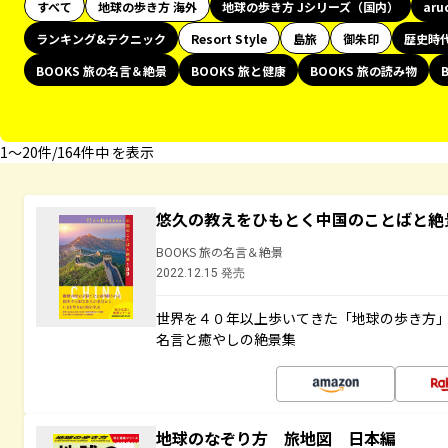
すべて
地球の歩き方 海外
地球の歩き方 Jシリーズ（国内）
aru
ランキング&テクニック
Resort Style
島旅
御朱印
歴史時
BOOKS 旅の名言＆絶景
BOOKS 旅と健康
BOOKS 旅の読み物
1〜20件/164件中 を表示
悠久の教えをひもとく中国のことばと絶
BOOKS 旅の名言＆絶景
2022.12.15 発売
世界を４０年以上歩いてきた「地球の歩き方
名言と癒やしの絶景集
地球のなぞり方 旅地図 日本編