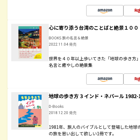
心に寄り添う台湾のことばと絶景１００
BOOKS 旅の名言＆絶景
2022.11.04 発売
世界を４０年以上歩いてきた「地球の歩き方
名言と癒やしの絶景集
地球の歩き方 3 インド・ネパール 1982
D-Books
2018.12.20 発売
1981年、旅人のバイブルとして登場した地
の旅を思い出して欲しい1冊です。