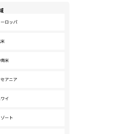
域
ヨーロッパ
北米
中南米
オセアニア
ハワイ
リゾート