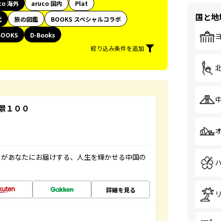
co 海外
aruco 国内
Plat
国と地
代
旅の図鑑
BOOKS スペシャルコラボ
BOOKS
D-Books
絞り込み条件を追加
景１００
」があなたにお届けする、人生を輝かせる中国の
詳細を見る