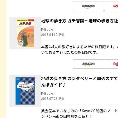
地球の歩き方 ガチ冒険～地球の歩き方
D-Books
2018.04.12 発売
本書は4人の旅好きによるただの旅日記です。
いてある内容はただの旅日記です。
地球の歩き方 カンタベリーと周辺のす
んぽガイド♪
D-Books
2018.07.26 発売
英会話本でおなじみの「Kayoの“秘密のノー
ンドン南東の田舎町をご紹介！