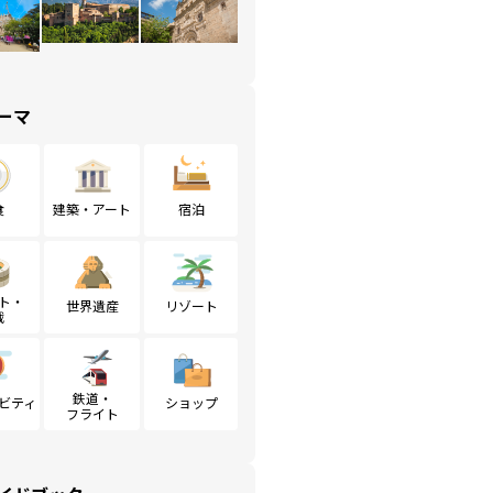
ーマ
食
建築・アート
宿泊
ト・
世界遺産
リゾート
戦
鉄道・
ビティ
ショップ
フライト