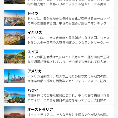
アートに溢れた街角から、地方では古代ローマ遺跡や中世
指の観光地だ。首都パリのエッフェル塔やルーブル美術館
の城塞都市、穏やかなビーチリゾートまで多彩な表情を見
といった象徴的なスポットから、田舎町の古風な美しさま
せる。地方によって風土や気候が異なるスペインはその個
ドイツ
で、幅広い魅力が詰まっている。華麗な宮殿、歴史的な大
性で訪れる人を魅了する。 なお、新着のスペイン情報は
コ
聖堂、美しいビーチ、そして豊かな自然が、訪れる者を心
ドイツは、豊かな歴史と多彩な文化が交差するヨーロッパ
ンテンツ一覧
を参照してほしい。
から魅了する。また、フランスは美食の国としても知ら
の中心に位置する国。中世の街並みが残るロマンチック街
れ、フランス料理はユネスコ無形文化遺産にも登録されて
道から、未来を先取りするようなモダンな都市まで多様な
イギリス
いる。シャンパンの発祥地であるランス、プロヴァンスの
顔を持つこの国は、どこを歩いても飽きることがない。ベ
香り高いラベンダー畑など、多彩な楽しみ方が可能だ。さ
ルリンの文化的活気、バイエルン州のアルプスの絶景、そ
イギリスは、古きよき伝統と最先端が共存する国。ウェス
らに、パリ以外の地域にも魅力が溢れており、どの街角に
してライン川沿いのワイン畑といった風景は必見。ビール
トミンスター寺院や大英博物館のようなランドマーク、歴
も豊かな歴史と文化が息づいている。パリ以外の個性あふ
とソーセージを味わいながら地元の人と過ごす楽しい時間
史ある大学都市、美しい丘陵地帯や牧歌的な風景など、エ
れる地方に足を運ぶとそれぞれで全く異なる文化を体験で
スイス
は、お酒好きな人にはぜひ体験してほしい。 なお、新着の
リアごとに異なる魅力がある。また、優雅なアフタヌーン
きるだろう。 なお、新着のフランス情報は
コンテンツ一覧
ドイツ情報は
コンテンツ一覧
を参照してほしい。
ティー、ビール好きにはたまらない英国パブ、サッカー観
スイスの国土面積は九州ほどの広さだが、運行時刻が正確
を参照してほしい。
戦など、本場だからこそできる体験も豊富。イギリスを旅
な交通網が整備されており、初心者でも安心して個人旅行
して楽しみつくそう。 なお、新着のイギリス情報は
コンテ
を楽しめる。日本同様に時刻表どおりの旅が可能だ。中世
アメリカ
ンツ一覧
を参照してほしい。
の建物がそのまま残る町や、スイスならではのユニークな
博物館もあり、アルプス観光だけでなく町歩きも満喫する
アメリカ合衆国は、広大な土地と多様な文化が魅力の国。
ことができる。国民の所得が高いため物価も高いが、旅行
東海岸の都市部から西海岸のカリフォルニアまで、訪れる
者向けの交通パス提供のサービスもあり、うまく活用すれ
場所ごとに異なる風景と体験が待っている。ニューヨーク
ハワイ
ば市内交通費無料で観光を楽しむこともできる。 なお、新
のような巨大都市は、観光、ショッピング、エンターテイ
着のスイス情報は
コンテンツ一覧
を参照してほしい。
ンメントが詰まった刺激的なスポットだ。一方、アメリカ
年間を通じて温暖な気候に恵まれ、多くの島で構成される
西部には大自然が広がり、グランドキャニオンやイエロー
ハワイは、どの島も独自の魅力をもっている。大自然の神
ストーン国立公園といった絶景が堪能できる。さらに、南
秘を感じたいなら、火山が生み出した壮大な景観を誇るハ
オーストラリア
部のニューオーリンズでは、音楽と美食が融合した独特の
ワイ島は見逃せない。また、定番の観光地といえばオアフ
文化が魅力。旅行者はアメリカの各地域で異なる魅力を楽
島だが、静かな自然を求めるならマウイ島やカウアイ島が
オーストラリアは、壮大な自然と多様な文化が魅力の国。