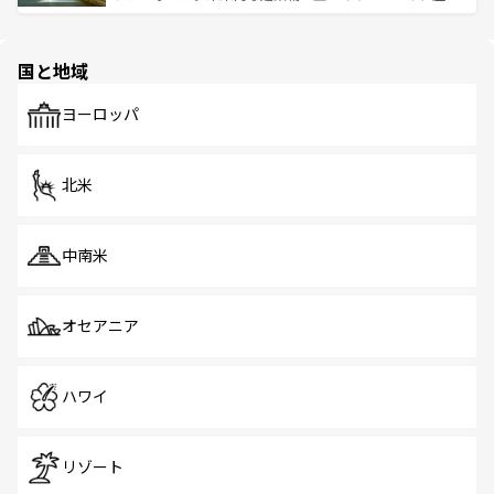
ける。 なお、新着のタイ情報は
コンテンツ一覧
を参照して
そう。 なお、新着の香港情報は
コンテンツ一覧
を参照して
と伝統を感じられるエスニックタウン、多数の緑豊かな公
ほしい。
ほしい。
園や自然保護区など、自然が調和した近代的な景観と文化
の多様性あふれるカラフルな町は、どこを歩いても新しい
国と地域
発見がある。さらに、治安のよさや充実した公共交通機関
も、旅行者にとっては魅力的なポイント。グルメも豊富
で、ホーカーズは地元の風情を楽しめる外せないスポット
ヨーロッパ
だ。訪れる人を飽きさせないシンガポールで、多様な魅力
を体感しよう。 なお、新着のシンガポール情報は
コンテン
ツ一覧
を参照してほしい。
北米
中南米
オセアニア
ハワイ
リゾート