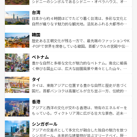
しみながら、その多様性と豊かな歴史を感じることができ
おすすめ。エメラルドグリーンに輝く海をはじめ、豊かな
シドニーのシンボルであるシドニー・オペラハウス、オー
るだろう。車でのロードトリップや列車の旅も、アメリカ
文化や歴史が息づいている。「アロハスピリット」と呼ば
ストラリア東海岸北部に広がる大サンゴ礁地帯グレートバ
ならではの贅沢な旅のスタイルだ。 なお、新着のアメリカ
台湾
れるおもてなしの心で訪れる人々を迎えてくれるハワイの
リアリーフや大陸中央部にそびえるウルル（エアーズロッ
情報は
コンテンツ一覧
を参照してほしい。
人々、おいしいローカルフードやハワイアンミュージッ
ク）、タスマニアの美しい原生林やケアンズの熱帯雨林な
日本から約４時間ほどでたどり着く台湾は、多彩な文化と
ク、伝統的なフラダンスなど、すべてがハワイの魅力を彩
ど、見どころがたくさん。また、カフェやワイン、オージ
自然が織りなす魅力的な観光地。活気あふれる大都市の台
っている。訪れるたびに新しい発見と感動が待っているハ
ービーフなどの食文化も豊かで、美味しいものであふれて
北やノスタルジックな町並みが人気な九份（ジォウフェ
ワイを、存分に味わってほしい。 なお、新着のハワイ情報
韓国
いる。アクティビティも充実しており、サーフィンやダイ
ン）、静ひつな山岳地帯である台湾東部など、都市の喧騒
は
コンテンツ一覧
を参照してほしい。
ビング、ハイキングなど、アウトドア好きにはたまらな
と山間の静けさが共存しており、訪れる人に新しい発見と
歴史ある王朝文化が残る一方で、最先端のファッションやK
い。オーストラリアの多彩な魅力を存分に味わいつくそ
驚きをもたらしてくれる。また、奥深い台湾の食文化も魅
-POPで世界を席巻している韓国。首都ソウルの宮殿や伝統
う。 なお、新着のオーストラリア情報は
コンテンツ一覧
を
力で、夜市などの屋台グルメから高級料理、ヘルシーで美
家屋が並ぶエリアでは韓国の歴史と文化に浸ることがで
参照してほしい。
ベトナム
容にもいいと評判のスイーツなど、バラエティ豊かな料理
き、地方に足を延ばせば四季折々の自然美を楽しむことが
が味わえる。 なお、新着の台湾情報は
コンテンツ一覧
を参
できる。そして、キムチや焼肉、絶品のストリートフード
豊かな自然と多様な文化が魅力的なベトナム。南北に細長
照してほしい。
まで、さまざまな韓国料理が待っている。夜には、韓国な
く伸びる国土には、広大な田園風景や青々とした山々、世
らではのナイトライフも堪能できる。あたたかいホスピタ
界遺産に登録された壮大な自然景観が点在し、都市部では
タイ
リティに包まれながら、韓国の多彩な魅力を心ゆくまで味
急速な発展と共に伝統が息づく。ハノイの古い町並みやホ
わってみてほしい。 なお、新着の韓国情報は
コンテンツ一
ーチミン市のフランス統治時代の建物も、独特の雰囲気を
タイは、東南アジアに位置する豊かな自然と歴史が息づく
覧
を参照してほしい。
醸し出している。また、バラエティの豊かさとおいしさで
国だ。首都バンコクは高層ビルが立ち並ぶ一方、伝統的な
世界中の食通を魅了してやまないベトナム料理も魅力のひ
寺院や市場がいたるところに点在し、古きよき文化と現代
香港
とつ。フォーやバインミー、ベトナムコーヒーなどは、ぜ
の活気が交差している。北部ではチェンマイなどの山岳地
ひ現地で味わいたい。どの地域を訪れてもあたたかい人々
帯で自然と触れ合い、南部ではプーケットやクラビの美し
アジアと西洋の文化が交わる香港は、特有のエネルギーを
が旅行者を迎えてくれるので、きっと忘れられない旅にな
いビーチでリゾート気分を楽しむことができる。タイ料理
もっている。ヴィクトリア湾に広がる壮大な景色、近未来
るはずだ。 なお、新着のベトナム情報は
コンテンツ一覧
を
は世界的に有名で、屋台から高級レストランまで味覚を刺
的なアートスポット、そして歴史と現代が融合した町並
参照してほしい。
シンガポール
激する。気候は一年中温暖で、どの季節にも異なる楽しみ
み、どこを訪れても感動するはず。観光スポットが密集し
が待っている。親しみやすいタイの人々、仏教を中心とし
ており、効率よく見どころを回れるのも魅力。息をのむよ
アジアの交差点として多文化が融合した独自の魅力を放つ
た文化、そして多様な観光資源が、訪れる旅人を魅了し続
うな絶景から文化的な体験まで、香港を存分に楽しみ尽く
シンガポール。未来的な建築物が並ぶマリーナベイ、歴史