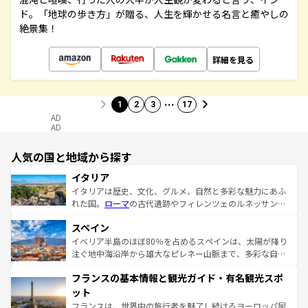
ド。「地球の歩き方」が贈る、人生を輝かせる名言と癒やしの
絶景集！
詳細を見る
…
1
2
3
17
AD
AD
人気の国と地域から探す
イタリア
イタリアは歴史、文化、グルメ、自然と多彩な魅力にあふ
れた国。
ローマ
の古代遺跡やフィレンツェのルネッサンス
美術、ヴェネツィアの運河など、歴史あるスポットはもち
スペイン
ろん、トスカーナの美しい田園風景やアマルフィ海岸の絶
景など、自然景観も見逃せない。観光の合間には、本場の
イベリア半島のほぼ80％を占めるスペインは、太陽が降り
ピザやパスタなど、絶品のイタリア料理を堪能することも
注ぐ地中海沿岸から雄大なピレネー山脈まで、多彩な自然
できる。朝目覚めてから夜眠るまで、すべての瞬間を楽し
と文化が詰まったヨーロッパ屈指の旅行先だ。多様な地域
フランスの基本情報と観光ガイド・有名観光スポ
ませてくれるイタリアで、忘れられない旅をしてみよう！
文化が根付くこの国では、情熱的なフラメンコ、熱気あふ
なお、新着のイタリア情報は
コンテンツ一覧
を参照してほ
れる闘牛、そして美味しいタパスが生活の一部となってい
ット
しい。
る。首都マドリードの洗練された雰囲気や、バルセロナの
フランスは、世界中の旅行者を魅了し続けるヨーロッパ屈