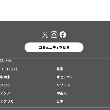
コミュニティを見る
国と地域
ヨーロッパ
北米
中南米
オセアニア
ハワイ
リゾート
アジア
中近東
アフリカ
日本