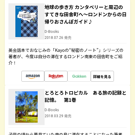
地球の歩き方 カンタベリーと周辺の
すてきな田舎町へ～ロンドンからの日
帰りおさんぽガイド♪
D-Books
2018.07.26 発売
英会話本でおなじみの「Kayoの“秘密のノート”」シリーズの
著者が、今度は自分の滞在するロンドン南東の田舎町をご紹
介！
詳細を見る
とろとろトロピカル ある旅の記録と
記憶。 第1巻
D-Books
2018.03.29 発売
子供の頃から夢見ていた南の島に滞在することになった筆者