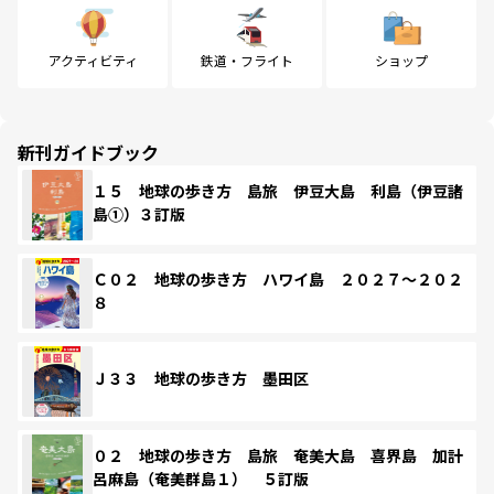
アクティビティ
鉄道・フライト
ショップ
新刊ガイドブック
１５ 地球の歩き方 島旅 伊豆大島 利島（伊豆諸
島①）３訂版
Ｃ０２ 地球の歩き方 ハワイ島 ２０２７～２０２
８
Ｊ３３ 地球の歩き方 墨田区
０２ 地球の歩き方 島旅 奄美大島 喜界島 加計
呂麻島（奄美群島１） ５訂版