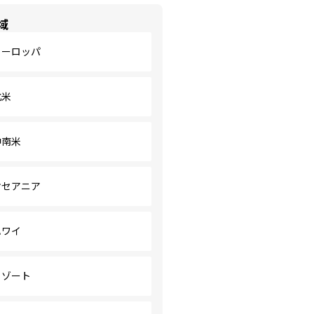
域
ヨーロッパ
北米
中南米
オセアニア
ハワイ
リゾート