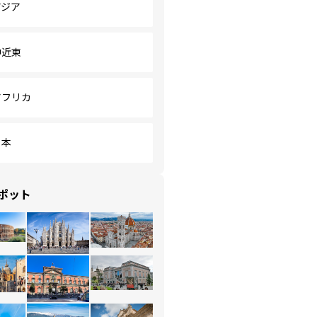
アジア
中近東
アフリカ
日本
ポット