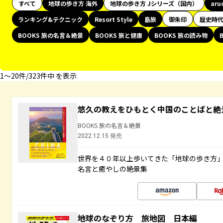
すべて
地球の歩き方 海外
地球の歩き方 Jシリーズ（国内）
aru
ランキング&テクニック
Resort Style
島旅
御朱印
歴史時
BOOKS 旅の名言＆絶景
BOOKS 旅と健康
BOOKS 旅の読み物
1〜20件/323件中 を表示
悠久の教えをひもとく中国のことばと絶
BOOKS 旅の名言＆絶景
2022.12.15 発売
世界を４０年以上歩いてきた「地球の歩き方
名言と癒やしの絶景集
地球のなぞり方 旅地図 日本編