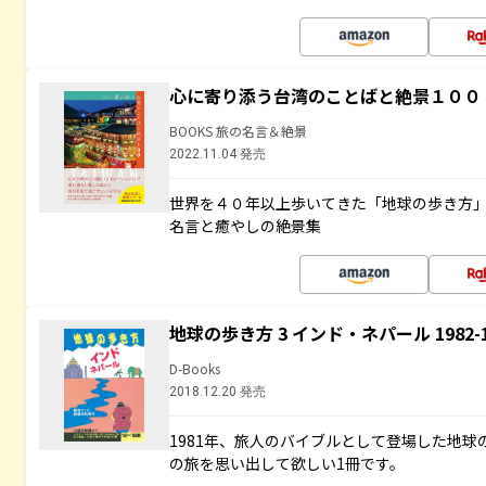
心に寄り添う台湾のことばと絶景１００
BOOKS 旅の名言＆絶景
2022.11.04 発売
世界を４０年以上歩いてきた「地球の歩き方
名言と癒やしの絶景集
地球の歩き方 3 インド・ネパール 1982
D-Books
2018.12.20 発売
1981年、旅人のバイブルとして登場した地
の旅を思い出して欲しい1冊です。