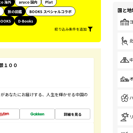
co 海外
aruco 国内
Plat
国と地
代
旅の図鑑
BOOKS スペシャルコラボ
BOOKS
D-Books
絞り込み条件を追加
景１００
」があなたにお届けする、人生を輝かせる中国の
詳細を見る