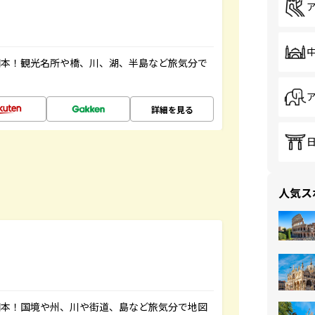
図本！観光名所や橋、川、湖、半島など旅気分で
詳細を見る
人気ス
図本！国境や州、川や街道、島など旅気分で地図