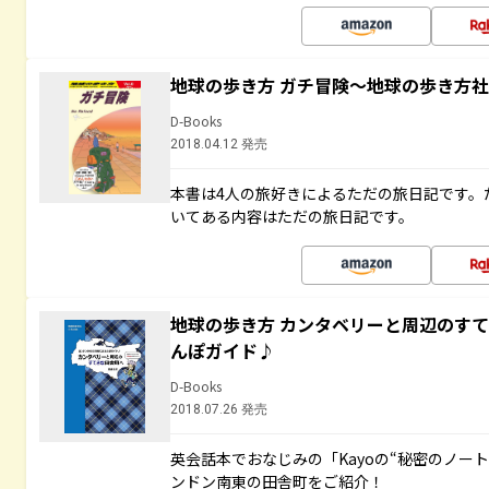
地球の歩き方 ガチ冒険～地球の歩き方
D-Books
2018.04.12 発売
本書は4人の旅好きによるただの旅日記です。
いてある内容はただの旅日記です。
地球の歩き方 カンタベリーと周辺のす
んぽガイド♪
D-Books
2018.07.26 発売
英会話本でおなじみの「Kayoの“秘密のノー
ンドン南東の田舎町をご紹介！