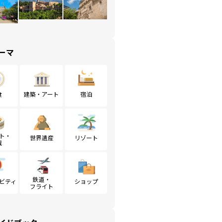
ーマ
食
建築・アート
宿泊
ト・
世界遺産
リゾート
戦
鉄道・
ビティ
ショップ
フライト