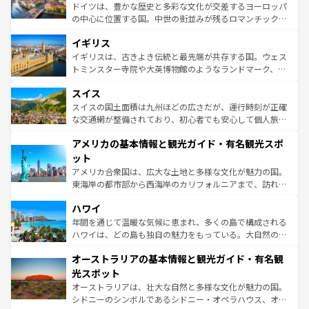
ンテンツ一覧
を参照してほしい。
から魅了する。また、フランスは美食の国としても知ら
ドイツは、豊かな歴史と多彩な文化が交差するヨーロッパ
れ、フランス料理はユネスコ無形文化遺産にも登録されて
の中心に位置する国。中世の街並みが残るロマンチック街
いる。シャンパンの発祥地であるランス、プロヴァンスの
道から、未来を先取りするようなモダンな都市まで多様な
香り高いラベンダー畑など、多彩な楽しみ方が可能だ。さ
イギリス
顔を持つこの国は、どこを歩いても飽きることがない。ベ
らに、パリ以外の地域にも魅力が溢れており、どの街角に
ルリンの文化的活気、バイエルン州のアルプスの絶景、そ
イギリスは、古きよき伝統と最先端が共存する国。ウェス
も豊かな歴史と文化が息づいている。パリ以外の個性あふ
してライン川沿いのワイン畑といった風景は必見。ビール
トミンスター寺院や大英博物館のようなランドマーク、歴
れる地方に足を運ぶとそれぞれで全く異なる文化を体験で
とソーセージを味わいながら地元の人と過ごす楽しい時間
史ある大学都市、美しい丘陵地帯や牧歌的な風景など、エ
きるだろう。 なお、新着のフランス情報は
コンテンツ一覧
スイス
は、お酒好きな人にはぜひ体験してほしい。 なお、新着の
リアごとに異なる魅力がある。また、優雅なアフタヌーン
を参照してほしい。
ドイツ情報は
コンテンツ一覧
を参照してほしい。
ティー、ビール好きにはたまらない英国パブ、サッカー観
スイスの国土面積は九州ほどの広さだが、運行時刻が正確
戦など、本場だからこそできる体験も豊富。イギリスを旅
な交通網が整備されており、初心者でも安心して個人旅行
して楽しみつくそう。 なお、新着のイギリス情報は
コンテ
を楽しめる。日本同様に時刻表どおりの旅が可能だ。中世
アメリカの基本情報と観光ガイド・有名観光スポ
ンツ一覧
を参照してほしい。
の建物がそのまま残る町や、スイスならではのユニークな
博物館もあり、アルプス観光だけでなく町歩きも満喫する
ット
ことができる。国民の所得が高いため物価も高いが、旅行
アメリカ合衆国は、広大な土地と多様な文化が魅力の国。
者向けの交通パス提供のサービスもあり、うまく活用すれ
東海岸の都市部から西海岸のカリフォルニアまで、訪れる
ば市内交通費無料で観光を楽しむこともできる。 なお、新
場所ごとに異なる風景と体験が待っている。ニューヨーク
着のスイス情報は
コンテンツ一覧
を参照してほしい。
ハワイ
のような巨大都市は、観光、ショッピング、エンターテイ
ンメントが詰まった刺激的なスポットだ。一方、アメリカ
年間を通じて温暖な気候に恵まれ、多くの島で構成される
西部には大自然が広がり、グランドキャニオンやイエロー
ハワイは、どの島も独自の魅力をもっている。大自然の神
ストーン国立公園といった絶景が堪能できる。さらに、南
秘を感じたいなら、火山が生み出した壮大な景観を誇るハ
オーストラリアの基本情報と観光ガイド・有名観
部のニューオーリンズでは、音楽と美食が融合した独特の
ワイ島は見逃せない。また、定番の観光地といえばオアフ
文化が魅力。旅行者はアメリカの各地域で異なる魅力を楽
島だが、静かな自然を求めるならマウイ島やカウアイ島が
光スポット
しみながら、その多様性と豊かな歴史を感じることができ
おすすめ。エメラルドグリーンに輝く海をはじめ、豊かな
オーストラリアは、壮大な自然と多様な文化が魅力の国。
るだろう。車でのロードトリップや列車の旅も、アメリカ
文化や歴史が息づいている。「アロハスピリット」と呼ば
シドニーのシンボルであるシドニー・オペラハウス、オー
ならではの贅沢な旅のスタイルだ。 なお、新着のアメリカ
れるおもてなしの心で訪れる人々を迎えてくれるハワイの