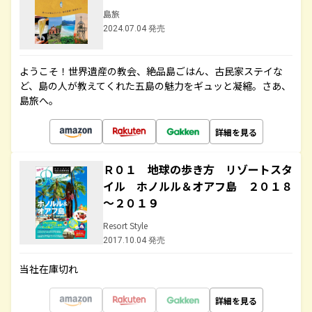
島旅
2024.07.04 発売
ようこそ！世界遺産の教会、絶品島ごはん、古民家ステイな
ど、島の人が教えてくれた五島の魅力をギュッと凝縮。さあ、
島旅へ。
詳細を見る
Ｒ０１ 地球の歩き方 リゾートスタ
イル ホノルル＆オアフ島 ２０１８
～２０１９
Resort Style
2017.10.04 発売
当社在庫切れ
詳細を見る