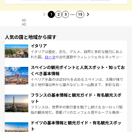
…
1
2
3
15
AD
AD
人気の国と地域から探す
イタリア
イタリアは歴史、文化、グルメ、自然と多彩な魅力にあふ
れた国。
ローマ
の古代遺跡やフィレンツェのルネッサンス
美術、ヴェネツィアの運河など、歴史あるスポットはもち
スペインの観光ポイントと人気スポット・知ってお
ろん、トスカーナの美しい田園風景やアマルフィ海岸の絶
景など、自然景観も見逃せない。観光の合間には、本場の
くべき基本情報
ピザやパスタなど、絶品のイタリア料理を堪能することも
イベリア半島のほぼ80％を占めるスペインは、太陽が降り
できる。朝目覚めてから夜眠るまで、すべての瞬間を楽し
注ぐ地中海沿岸から雄大なピレネー山脈まで、多彩な自然
ませてくれるイタリアで、忘れられない旅をしてみよう！
と文化が詰まったヨーロッパ屈指の旅行先だ。多様な地域
なお、新着のイタリア情報は
コンテンツ一覧
を参照してほ
フランスの基本情報と観光ガイド・有名観光スポ
文化が根付くこの国では、情熱的なフラメンコ、熱気あふ
しい。
れる闘牛、そして美味しいタパスが生活の一部となってい
ット
る。首都マドリードの洗練された雰囲気や、バルセロナの
フランスは、世界中の旅行者を魅了し続けるヨーロッパ屈
アートに溢れた街角から、地方では古代ローマ遺跡や中世
指の観光地だ。首都パリのエッフェル塔やルーブル美術館
の城塞都市、穏やかなビーチリゾートまで多彩な表情を見
といった象徴的なスポットから、田舎町の古風な美しさま
せる。地方によって風土や気候が異なるスペインはその個
ドイツの基本情報と観光ガイド・有名観光スポッ
で、幅広い魅力が詰まっている。華麗な宮殿、歴史的な大
性で訪れる人を魅了する。 なお、新着のスペイン情報は
コ
聖堂、美しいビーチ、そして豊かな自然が、訪れる者を心
ト