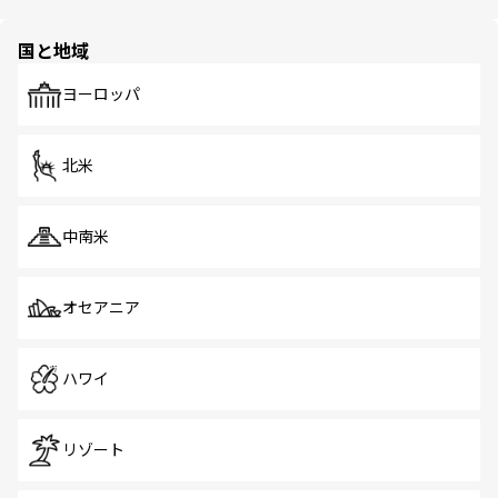
ほしい。
ほしい。
園や自然保護区など、自然が調和した近代的な景観と文化
の多様性あふれるカラフルな町は、どこを歩いても新しい
国と地域
発見がある。さらに、治安のよさや充実した公共交通機関
も、旅行者にとっては魅力的なポイント。グルメも豊富
で、ホーカーズは地元の風情を楽しめる外せないスポット
ヨーロッパ
だ。訪れる人を飽きさせないシンガポールで、多様な魅力
を体感しよう。 なお、新着のシンガポール情報は
コンテン
ツ一覧
を参照してほしい。
北米
中南米
オセアニア
ハワイ
リゾート