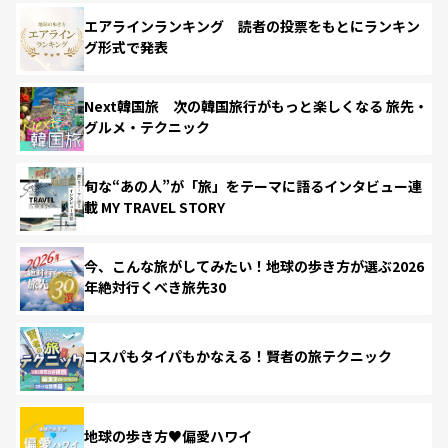
エアラインランキング 読者の投票をもとにランキン
グ形式で発表
Next韓国旅 次の韓国旅行がもっと楽しくなる 旅先・
グルメ・テクニック
旬な“あの人”が「旅」をテーマに語るインタビュー連
載 MY TRAVEL STORY
今、こんな旅がしてみたい！地球の歩き方が選ぶ2026
年絶対行くべき旅先30
コスパもタイパもかなえる！賢者の旅テクニック
地球の歩き方♥偏愛ハワイ