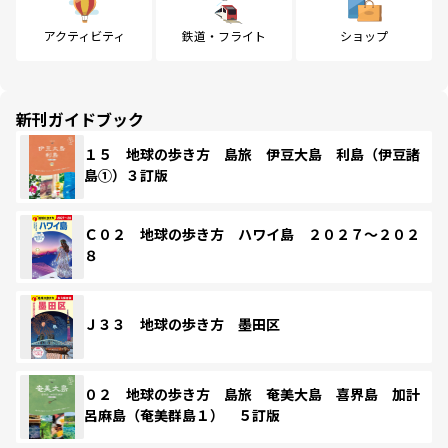
アクティビティ
鉄道・フライト
ショップ
新刊ガイドブック
１５ 地球の歩き方 島旅 伊豆大島 利島（伊豆諸
島①）３訂版
Ｃ０２ 地球の歩き方 ハワイ島 ２０２７～２０２
８
Ｊ３３ 地球の歩き方 墨田区
０２ 地球の歩き方 島旅 奄美大島 喜界島 加計
呂麻島（奄美群島１） ５訂版