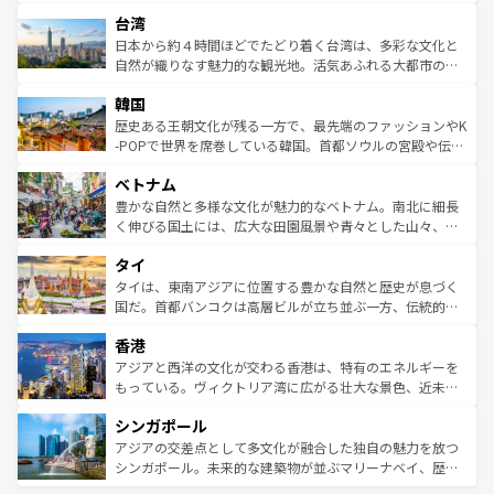
ストラリア東海岸北部に広がる大サンゴ礁地帯グレートバ
情報は
コンテンツ一覧
を参照してほしい。
人々、おいしいローカルフードやハワイアンミュージッ
台湾
リアリーフや大陸中央部にそびえるウルル（エアーズロッ
ク、伝統的なフラダンスなど、すべてがハワイの魅力を彩
ク）、タスマニアの美しい原生林やケアンズの熱帯雨林な
日本から約４時間ほどでたどり着く台湾は、多彩な文化と
っている。訪れるたびに新しい発見と感動が待っているハ
ど、見どころがたくさん。また、カフェやワイン、オージ
自然が織りなす魅力的な観光地。活気あふれる大都市の台
ワイを、存分に味わってほしい。 なお、新着のハワイ情報
ービーフなどの食文化も豊かで、美味しいものであふれて
北やノスタルジックな町並みが人気な九份（ジォウフェ
は
コンテンツ一覧
を参照してほしい。
韓国
いる。アクティビティも充実しており、サーフィンやダイ
ン）、静ひつな山岳地帯である台湾東部など、都市の喧騒
ビング、ハイキングなど、アウトドア好きにはたまらな
と山間の静けさが共存しており、訪れる人に新しい発見と
歴史ある王朝文化が残る一方で、最先端のファッションやK
い。オーストラリアの多彩な魅力を存分に味わいつくそ
驚きをもたらしてくれる。また、奥深い台湾の食文化も魅
-POPで世界を席巻している韓国。首都ソウルの宮殿や伝統
う。 なお、新着のオーストラリア情報は
コンテンツ一覧
を
力で、夜市などの屋台グルメから高級料理、ヘルシーで美
家屋が並ぶエリアでは韓国の歴史と文化に浸ることがで
参照してほしい。
ベトナム
容にもいいと評判のスイーツなど、バラエティ豊かな料理
き、地方に足を延ばせば四季折々の自然美を楽しむことが
が味わえる。 なお、新着の台湾情報は
コンテンツ一覧
を参
できる。そして、キムチや焼肉、絶品のストリートフード
豊かな自然と多様な文化が魅力的なベトナム。南北に細長
照してほしい。
まで、さまざまな韓国料理が待っている。夜には、韓国な
く伸びる国土には、広大な田園風景や青々とした山々、世
らではのナイトライフも堪能できる。あたたかいホスピタ
界遺産に登録された壮大な自然景観が点在し、都市部では
タイ
リティに包まれながら、韓国の多彩な魅力を心ゆくまで味
急速な発展と共に伝統が息づく。ハノイの古い町並みやホ
わってみてほしい。 なお、新着の韓国情報は
コンテンツ一
ーチミン市のフランス統治時代の建物も、独特の雰囲気を
タイは、東南アジアに位置する豊かな自然と歴史が息づく
覧
を参照してほしい。
醸し出している。また、バラエティの豊かさとおいしさで
国だ。首都バンコクは高層ビルが立ち並ぶ一方、伝統的な
世界中の食通を魅了してやまないベトナム料理も魅力のひ
寺院や市場がいたるところに点在し、古きよき文化と現代
香港
とつ。フォーやバインミー、ベトナムコーヒーなどは、ぜ
の活気が交差している。北部ではチェンマイなどの山岳地
ひ現地で味わいたい。どの地域を訪れてもあたたかい人々
帯で自然と触れ合い、南部ではプーケットやクラビの美し
アジアと西洋の文化が交わる香港は、特有のエネルギーを
が旅行者を迎えてくれるので、きっと忘れられない旅にな
いビーチでリゾート気分を楽しむことができる。タイ料理
もっている。ヴィクトリア湾に広がる壮大な景色、近未来
るはずだ。 なお、新着のベトナム情報は
コンテンツ一覧
を
は世界的に有名で、屋台から高級レストランまで味覚を刺
的なアートスポット、そして歴史と現代が融合した町並
参照してほしい。
シンガポール
激する。気候は一年中温暖で、どの季節にも異なる楽しみ
み、どこを訪れても感動するはず。観光スポットが密集し
が待っている。親しみやすいタイの人々、仏教を中心とし
ており、効率よく見どころを回れるのも魅力。息をのむよ
アジアの交差点として多文化が融合した独自の魅力を放つ
た文化、そして多様な観光資源が、訪れる旅人を魅了し続
うな絶景から文化的な体験まで、香港を存分に楽しみ尽く
シンガポール。未来的な建築物が並ぶマリーナベイ、歴史
ける。 なお、新着のタイ情報は
コンテンツ一覧
を参照して
そう。 なお、新着の香港情報は
コンテンツ一覧
を参照して
と伝統を感じられるエスニックタウン、多数の緑豊かな公