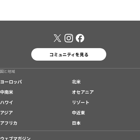
コミュニティを見る
国と地域
ヨーロッパ
北米
中南米
オセアニア
ハワイ
リゾート
アジア
中近東
アフリカ
日本
ウェブマガジン