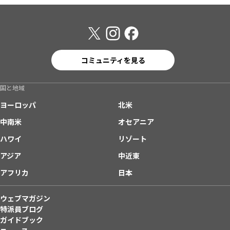
コミュニティを見る
国と地域
ヨーロッパ
北米
中南米
オセアニア
ハワイ
リゾート
アジア
中近東
アフリカ
日本
ウェブマガジン
特派員ブログ
ガイドブック