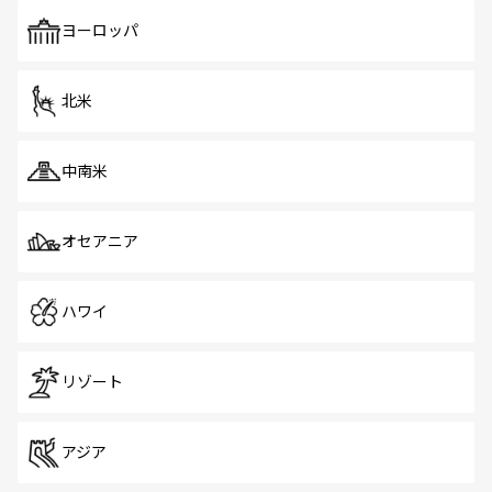
も、旅行者にとっては魅力的なポイント。グルメも豊富
で、ホーカーズは地元の風情を楽しめる外せないスポット
ヨーロッパ
だ。訪れる人を飽きさせないシンガポールで、多様な魅力
を体感しよう。 なお、新着のシンガポール情報は
コンテン
ツ一覧
を参照してほしい。
北米
中南米
オセアニア
ハワイ
リゾート
アジア