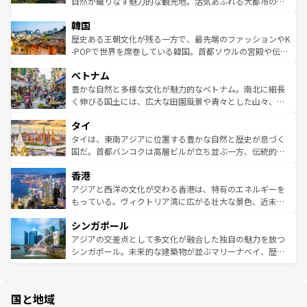
ど、見どころがたくさん。また、カフェやワイン、オージ
自然が織りなす魅力的な観光地。活気あふれる大都市の台
ワイを、存分に味わってほしい。 なお、新着のハワイ情報
ービーフなどの食文化も豊かで、美味しいものであふれて
北やノスタルジックな町並みが人気な九份（ジォウフェ
は
コンテンツ一覧
を参照してほしい。
韓国
いる。アクティビティも充実しており、サーフィンやダイ
ン）、静ひつな山岳地帯である台湾東部など、都市の喧騒
ビング、ハイキングなど、アウトドア好きにはたまらな
と山間の静けさが共存しており、訪れる人に新しい発見と
歴史ある王朝文化が残る一方で、最先端のファッションやK
い。オーストラリアの多彩な魅力を存分に味わいつくそ
驚きをもたらしてくれる。また、奥深い台湾の食文化も魅
-POPで世界を席巻している韓国。首都ソウルの宮殿や伝統
う。 なお、新着のオーストラリア情報は
コンテンツ一覧
を
力で、夜市などの屋台グルメから高級料理、ヘルシーで美
家屋が並ぶエリアでは韓国の歴史と文化に浸ることがで
参照してほしい。
ベトナム
容にもいいと評判のスイーツなど、バラエティ豊かな料理
き、地方に足を延ばせば四季折々の自然美を楽しむことが
が味わえる。 なお、新着の台湾情報は
コンテンツ一覧
を参
できる。そして、キムチや焼肉、絶品のストリートフード
豊かな自然と多様な文化が魅力的なベトナム。南北に細長
照してほしい。
まで、さまざまな韓国料理が待っている。夜には、韓国な
く伸びる国土には、広大な田園風景や青々とした山々、世
らではのナイトライフも堪能できる。あたたかいホスピタ
界遺産に登録された壮大な自然景観が点在し、都市部では
タイ
リティに包まれながら、韓国の多彩な魅力を心ゆくまで味
急速な発展と共に伝統が息づく。ハノイの古い町並みやホ
わってみてほしい。 なお、新着の韓国情報は
コンテンツ一
ーチミン市のフランス統治時代の建物も、独特の雰囲気を
タイは、東南アジアに位置する豊かな自然と歴史が息づく
覧
を参照してほしい。
醸し出している。また、バラエティの豊かさとおいしさで
国だ。首都バンコクは高層ビルが立ち並ぶ一方、伝統的な
世界中の食通を魅了してやまないベトナム料理も魅力のひ
寺院や市場がいたるところに点在し、古きよき文化と現代
香港
とつ。フォーやバインミー、ベトナムコーヒーなどは、ぜ
の活気が交差している。北部ではチェンマイなどの山岳地
ひ現地で味わいたい。どの地域を訪れてもあたたかい人々
帯で自然と触れ合い、南部ではプーケットやクラビの美し
アジアと西洋の文化が交わる香港は、特有のエネルギーを
が旅行者を迎えてくれるので、きっと忘れられない旅にな
いビーチでリゾート気分を楽しむことができる。タイ料理
もっている。ヴィクトリア湾に広がる壮大な景色、近未来
るはずだ。 なお、新着のベトナム情報は
コンテンツ一覧
を
は世界的に有名で、屋台から高級レストランまで味覚を刺
的なアートスポット、そして歴史と現代が融合した町並
参照してほしい。
シンガポール
激する。気候は一年中温暖で、どの季節にも異なる楽しみ
み、どこを訪れても感動するはず。観光スポットが密集し
が待っている。親しみやすいタイの人々、仏教を中心とし
ており、効率よく見どころを回れるのも魅力。息をのむよ
アジアの交差点として多文化が融合した独自の魅力を放つ
た文化、そして多様な観光資源が、訪れる旅人を魅了し続
うな絶景から文化的な体験まで、香港を存分に楽しみ尽く
シンガポール。未来的な建築物が並ぶマリーナベイ、歴史
ける。 なお、新着のタイ情報は
コンテンツ一覧
を参照して
そう。 なお、新着の香港情報は
コンテンツ一覧
を参照して
と伝統を感じられるエスニックタウン、多数の緑豊かな公
ほしい。
ほしい。
園や自然保護区など、自然が調和した近代的な景観と文化
の多様性あふれるカラフルな町は、どこを歩いても新しい
国と地域
発見がある。さらに、治安のよさや充実した公共交通機関