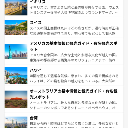
香り高いラベンダー畑など、多彩な楽しみ方が可能だ。さ
イギリス
顔を持つこの国は、どこを歩いても飽きることがない。ベ
らに、パリ以外の地域にも魅力が溢れており、どの街角に
ルリンの文化的活気、バイエルン州のアルプスの絶景、そ
イギリスは、古きよき伝統と最先端が共存する国。ウェス
も豊かな歴史と文化が息づいている。パリ以外の個性あふ
してライン川沿いのワイン畑といった風景は必見。ビール
トミンスター寺院や大英博物館のようなランドマーク、歴
れる地方に足を運ぶとそれぞれで全く異なる文化を体験で
とソーセージを味わいながら地元の人と過ごす楽しい時間
史ある大学都市、美しい丘陵地帯や牧歌的な風景など、エ
きるだろう。 なお、新着のフランス情報は
コンテンツ一覧
スイス
は、お酒好きな人にはぜひ体験してほしい。 なお、新着の
リアごとに異なる魅力がある。また、優雅なアフタヌーン
を参照してほしい。
ドイツ情報は
コンテンツ一覧
を参照してほしい。
ティー、ビール好きにはたまらない英国パブ、サッカー観
スイスの国土面積は九州ほどの広さだが、運行時刻が正確
戦など、本場だからこそできる体験も豊富。イギリスを旅
な交通網が整備されており、初心者でも安心して個人旅行
して楽しみつくそう。 なお、新着のイギリス情報は
コンテ
を楽しめる。日本同様に時刻表どおりの旅が可能だ。中世
アメリカの基本情報と観光ガイド・有名観光スポ
ンツ一覧
を参照してほしい。
の建物がそのまま残る町や、スイスならではのユニークな
博物館もあり、アルプス観光だけでなく町歩きも満喫する
ット
ことができる。国民の所得が高いため物価も高いが、旅行
アメリカ合衆国は、広大な土地と多様な文化が魅力の国。
者向けの交通パス提供のサービスもあり、うまく活用すれ
東海岸の都市部から西海岸のカリフォルニアまで、訪れる
ば市内交通費無料で観光を楽しむこともできる。 なお、新
場所ごとに異なる風景と体験が待っている。ニューヨーク
着のスイス情報は
コンテンツ一覧
を参照してほしい。
ハワイ
のような巨大都市は、観光、ショッピング、エンターテイ
ンメントが詰まった刺激的なスポットだ。一方、アメリカ
年間を通じて温暖な気候に恵まれ、多くの島で構成される
西部には大自然が広がり、グランドキャニオンやイエロー
ハワイは、どの島も独自の魅力をもっている。大自然の神
ストーン国立公園といった絶景が堪能できる。さらに、南
秘を感じたいなら、火山が生み出した壮大な景観を誇るハ
オーストラリアの基本情報と観光ガイド・有名観
部のニューオーリンズでは、音楽と美食が融合した独特の
ワイ島は見逃せない。また、定番の観光地といえばオアフ
文化が魅力。旅行者はアメリカの各地域で異なる魅力を楽
島だが、静かな自然を求めるならマウイ島やカウアイ島が
光スポット
しみながら、その多様性と豊かな歴史を感じることができ
おすすめ。エメラルドグリーンに輝く海をはじめ、豊かな
オーストラリアは、壮大な自然と多様な文化が魅力の国。
るだろう。車でのロードトリップや列車の旅も、アメリカ
文化や歴史が息づいている。「アロハスピリット」と呼ば
シドニーのシンボルであるシドニー・オペラハウス、オー
ならではの贅沢な旅のスタイルだ。 なお、新着のアメリカ
れるおもてなしの心で訪れる人々を迎えてくれるハワイの
ストラリア東海岸北部に広がる大サンゴ礁地帯グレートバ
情報は
コンテンツ一覧
を参照してほしい。
人々、おいしいローカルフードやハワイアンミュージッ
台湾
リアリーフや大陸中央部にそびえるウルル（エアーズロッ
ク、伝統的なフラダンスなど、すべてがハワイの魅力を彩
ク）、タスマニアの美しい原生林やケアンズの熱帯雨林な
日本から約４時間ほどでたどり着く台湾は、多彩な文化と
っている。訪れるたびに新しい発見と感動が待っているハ