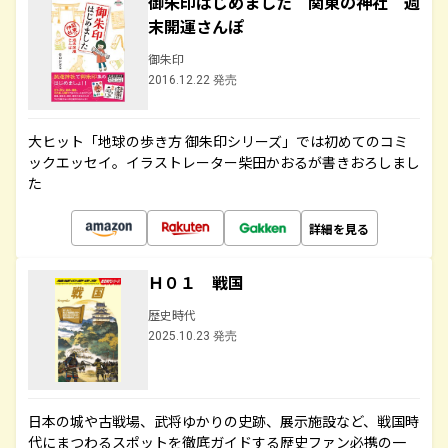
御朱印はじめました 関東の神社 週
末開運さんぽ
御朱印
2016.12.22 発売
大ヒット「地球の歩き方 御朱印シリーズ」では初めてのコミ
ックエッセイ。イラストレーター柴田かおるが書きおろしまし
た
詳細を見る
Ｈ０１ 戦国
歴史時代
2025.10.23 発売
日本の城や古戦場、武将ゆかりの史跡、展示施設など、戦国時
代にまつわるスポットを徹底ガイドする歴史ファン必携の一