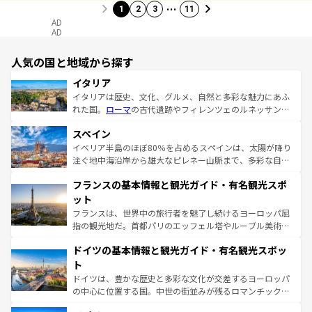
…
1
2
3
11
AD
AD
人気の国と地域から探す
イタリア
イタリアは歴史、文化、グルメ、自然と多彩な魅力にあふ
れた国。
ローマ
の古代遺跡やフィレンツェのルネッサンス
美術、ヴェネツィアの運河など、歴史あるスポットはもち
スペイン
ろん、トスカーナの美しい田園風景やアマルフィ海岸の絶
景など、自然景観も見逃せない。観光の合間には、本場の
イベリア半島のほぼ80％を占めるスペインは、太陽が降り
ピザやパスタなど、絶品のイタリア料理を堪能することも
注ぐ地中海沿岸から雄大なピレネー山脈まで、多彩な自然
できる。朝目覚めてから夜眠るまで、すべての瞬間を楽し
と文化が詰まったヨーロッパ屈指の旅行先だ。多様な地域
フランスの基本情報と観光ガイド・有名観光スポ
ませてくれるイタリアで、忘れられない旅をしてみよう！
文化が根付くこの国では、情熱的なフラメンコ、熱気あふ
なお、新着のイタリア情報は
コンテンツ一覧
を参照してほ
れる闘牛、そして美味しいタパスが生活の一部となってい
ット
しい。
る。首都マドリードの洗練された雰囲気や、バルセロナの
フランスは、世界中の旅行者を魅了し続けるヨーロッパ屈
アートに溢れた街角から、地方では古代ローマ遺跡や中世
指の観光地だ。首都パリのエッフェル塔やルーブル美術館
の城塞都市、穏やかなビーチリゾートまで多彩な表情を見
といった象徴的なスポットから、田舎町の古風な美しさま
せる。地方によって風土や気候が異なるスペインはその個
ドイツの基本情報と観光ガイド・有名観光スポッ
で、幅広い魅力が詰まっている。華麗な宮殿、歴史的な大
性で訪れる人を魅了する。 なお、新着のスペイン情報は
コ
聖堂、美しいビーチ、そして豊かな自然が、訪れる者を心
ト
ンテンツ一覧
を参照してほしい。
から魅了する。また、フランスは美食の国としても知ら
ドイツは、豊かな歴史と多彩な文化が交差するヨーロッパ
れ、フランス料理はユネスコ無形文化遺産にも登録されて
の中心に位置する国。中世の街並みが残るロマンチック街
いる。シャンパンの発祥地であるランス、プロヴァンスの
道から、未来を先取りするようなモダンな都市まで多様な