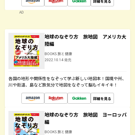
詳細を見る
AD
地球のなぞり方 旅地図 アメリカ大
陸編
BOOKS 旅と健康
2022.10.14 発売
各国の地形や関係性をなぞって学ぶ新しい地図本！国境や州、
川や街道、島など旅気分で地図をなぞって脳もイキイキ！
詳細を見る
地球のなぞり方 旅地図 ヨーロッパ
編
BOOKS 旅と健康