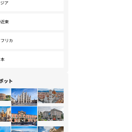
アジア
中近東
アフリカ
日本
ポット