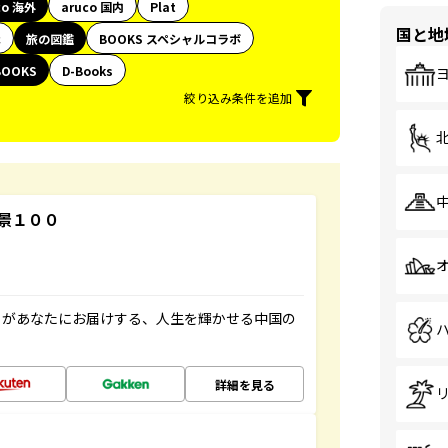
co 海外
aruco 国内
Plat
国と地
代
旅の図鑑
BOOKS スペシャルコラボ
BOOKS
D-Books
絞り込み条件を追加
景１００
」があなたにお届けする、人生を輝かせる中国の
詳細を見る