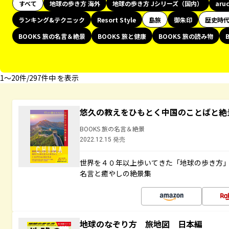
すべて
地球の歩き方 海外
地球の歩き方 Jシリーズ（国内）
aru
ランキング&テクニック
Resort Style
島旅
御朱印
歴史時
BOOKS 旅の名言＆絶景
BOOKS 旅と健康
BOOKS 旅の読み物
1〜20件/297件中 を表示
悠久の教えをひもとく中国のことばと絶
BOOKS 旅の名言＆絶景
2022.12.15 発売
世界を４０年以上歩いてきた「地球の歩き方
名言と癒やしの絶景集
地球のなぞり方 旅地図 日本編