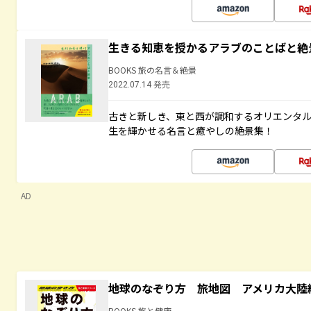
生きる知恵を授かるアラブのことばと絶
BOOKS 旅の名言＆絶景
2022.07.14 発売
古きと新しき、東と西が調和するオリエンタ
生を輝かせる名言と癒やしの絶景集！
AD
地球のなぞり方 旅地図 アメリカ大陸
BOOKS 旅と健康