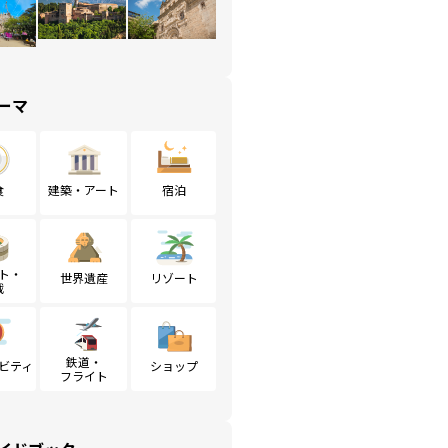
ーマ
食
建築・アート
宿泊
ト・
世界遺産
リゾート
戦
鉄道・
ビティ
ショップ
フライト