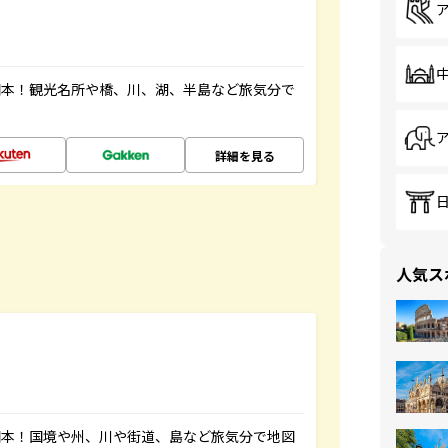
図本！観光名所や橋、川、湖、半島など旅気分で
詳細を見る
人気ス
図本！国境や州、川や街道、島など旅気分で地図