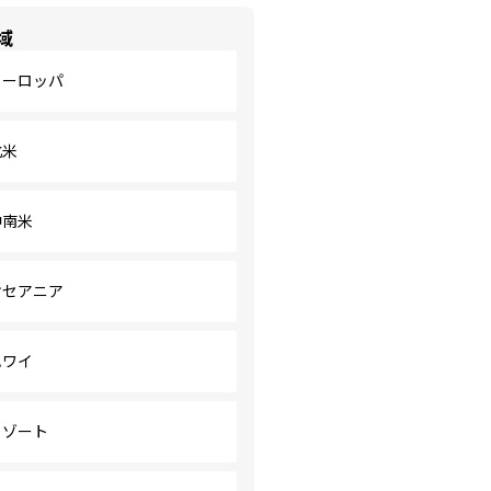
域
ヨーロッパ
北米
中南米
オセアニア
ハワイ
リゾート