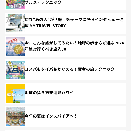
グルメ・テクニック
旬な“あの人”が「旅」をテーマに語るインタビュー連
載 MY TRAVEL STORY
今、こんな旅がしてみたい！地球の歩き方が選ぶ2026
年絶対行くべき旅先30
コスパもタイパもかなえる！賢者の旅テクニック
地球の歩き方♥偏愛ハワイ
今年の夏はインスパイアへ！