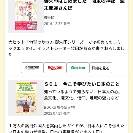
御朱印はじめました 関東の神社 週
末開運さんぽ
御朱印
2016.12.22 発売
大ヒット「地球の歩き方 御朱印シリーズ」では初めてのコミ
ックエッセイ。イラストレーター柴田かおるが書きおろしまし
た
詳細を見る
Ｓ０１ 今こそ学びたい日本のこと
知っているようで知らない 日本人の心、
食文化、職文化、信仰、地域の魅力など
BOOKS 旅の読み物
2022.07.21 発売
１万人の訪日外国人を案内したガイドが、日本人にこそ伝えた
い日本の魅力が満載。日本の再発見ができる１冊！