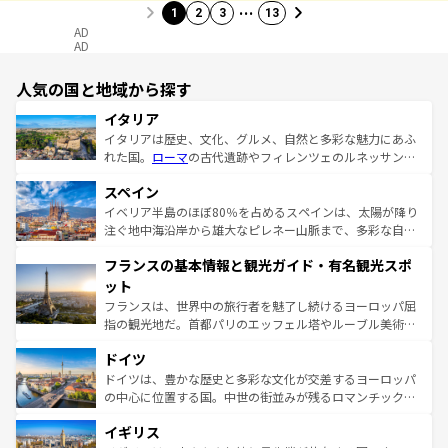
…
1
2
3
13
AD
AD
人気の国と地域から探す
イタリア
イタリアは歴史、文化、グルメ、自然と多彩な魅力にあふ
れた国。
ローマ
の古代遺跡やフィレンツェのルネッサンス
美術、ヴェネツィアの運河など、歴史あるスポットはもち
スペイン
ろん、トスカーナの美しい田園風景やアマルフィ海岸の絶
景など、自然景観も見逃せない。観光の合間には、本場の
イベリア半島のほぼ80％を占めるスペインは、太陽が降り
ピザやパスタなど、絶品のイタリア料理を堪能することも
注ぐ地中海沿岸から雄大なピレネー山脈まで、多彩な自然
できる。朝目覚めてから夜眠るまで、すべての瞬間を楽し
と文化が詰まったヨーロッパ屈指の旅行先だ。多様な地域
フランスの基本情報と観光ガイド・有名観光スポ
ませてくれるイタリアで、忘れられない旅をしてみよう！
文化が根付くこの国では、情熱的なフラメンコ、熱気あふ
なお、新着のイタリア情報は
コンテンツ一覧
を参照してほ
れる闘牛、そして美味しいタパスが生活の一部となってい
ット
しい。
る。首都マドリードの洗練された雰囲気や、バルセロナの
フランスは、世界中の旅行者を魅了し続けるヨーロッパ屈
アートに溢れた街角から、地方では古代ローマ遺跡や中世
指の観光地だ。首都パリのエッフェル塔やルーブル美術館
の城塞都市、穏やかなビーチリゾートまで多彩な表情を見
といった象徴的なスポットから、田舎町の古風な美しさま
せる。地方によって風土や気候が異なるスペインはその個
ドイツ
で、幅広い魅力が詰まっている。華麗な宮殿、歴史的な大
性で訪れる人を魅了する。 なお、新着のスペイン情報は
コ
聖堂、美しいビーチ、そして豊かな自然が、訪れる者を心
ドイツは、豊かな歴史と多彩な文化が交差するヨーロッパ
ンテンツ一覧
を参照してほしい。
から魅了する。また、フランスは美食の国としても知ら
の中心に位置する国。中世の街並みが残るロマンチック街
れ、フランス料理はユネスコ無形文化遺産にも登録されて
道から、未来を先取りするようなモダンな都市まで多様な
イギリス
いる。シャンパンの発祥地であるランス、プロヴァンスの
顔を持つこの国は、どこを歩いても飽きることがない。ベ