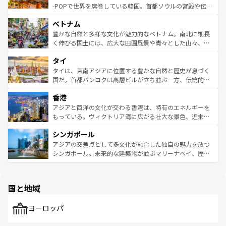
い。オーストラリアの多彩な魅力を存分に味わいつくそ
驚きをもたらしてくれる。また、奥深い台湾の食文化も魅
-POPで世界を席巻している韓国。首都ソウルの宮殿や伝統
う。 なお、新着のオーストラリア情報は
コンテンツ一覧
を
力で、夜市などの屋台グルメから高級料理、ヘルシーで美
家屋が並ぶエリアでは韓国の歴史と文化に浸ることがで
参照してほしい。
ベトナム
容にもいいと評判のスイーツなど、バラエティ豊かな料理
き、地方に足を延ばせば四季折々の自然美を楽しむことが
が味わえる。 なお、新着の台湾情報は
コンテンツ一覧
を参
できる。そして、キムチや焼肉、絶品のストリートフード
豊かな自然と多様な文化が魅力的なベトナム。南北に細長
照してほしい。
まで、さまざまな韓国料理が待っている。夜には、韓国な
く伸びる国土には、広大な田園風景や青々とした山々、世
らではのナイトライフも堪能できる。あたたかいホスピタ
界遺産に登録された壮大な自然景観が点在し、都市部では
タイ
リティに包まれながら、韓国の多彩な魅力を心ゆくまで味
急速な発展と共に伝統が息づく。ハノイの古い町並みやホ
わってみてほしい。 なお、新着の韓国情報は
コンテンツ一
ーチミン市のフランス統治時代の建物も、独特の雰囲気を
タイは、東南アジアに位置する豊かな自然と歴史が息づく
覧
を参照してほしい。
醸し出している。また、バラエティの豊かさとおいしさで
国だ。首都バンコクは高層ビルが立ち並ぶ一方、伝統的な
世界中の食通を魅了してやまないベトナム料理も魅力のひ
寺院や市場がいたるところに点在し、古きよき文化と現代
香港
とつ。フォーやバインミー、ベトナムコーヒーなどは、ぜ
の活気が交差している。北部ではチェンマイなどの山岳地
ひ現地で味わいたい。どの地域を訪れてもあたたかい人々
帯で自然と触れ合い、南部ではプーケットやクラビの美し
アジアと西洋の文化が交わる香港は、特有のエネルギーを
が旅行者を迎えてくれるので、きっと忘れられない旅にな
いビーチでリゾート気分を楽しむことができる。タイ料理
もっている。ヴィクトリア湾に広がる壮大な景色、近未来
るはずだ。 なお、新着のベトナム情報は
コンテンツ一覧
を
は世界的に有名で、屋台から高級レストランまで味覚を刺
的なアートスポット、そして歴史と現代が融合した町並
参照してほしい。
シンガポール
激する。気候は一年中温暖で、どの季節にも異なる楽しみ
み、どこを訪れても感動するはず。観光スポットが密集し
が待っている。親しみやすいタイの人々、仏教を中心とし
ており、効率よく見どころを回れるのも魅力。息をのむよ
アジアの交差点として多文化が融合した独自の魅力を放つ
た文化、そして多様な観光資源が、訪れる旅人を魅了し続
うな絶景から文化的な体験まで、香港を存分に楽しみ尽く
シンガポール。未来的な建築物が並ぶマリーナベイ、歴史
ける。 なお、新着のタイ情報は
コンテンツ一覧
を参照して
そう。 なお、新着の香港情報は
コンテンツ一覧
を参照して
と伝統を感じられるエスニックタウン、多数の緑豊かな公
ほしい。
ほしい。
園や自然保護区など、自然が調和した近代的な景観と文化
の多様性あふれるカラフルな町は、どこを歩いても新しい
国と地域
発見がある。さらに、治安のよさや充実した公共交通機関
も、旅行者にとっては魅力的なポイント。グルメも豊富
で、ホーカーズは地元の風情を楽しめる外せないスポット
ヨーロッパ
だ。訪れる人を飽きさせないシンガポールで、多様な魅力
を体感しよう。 なお、新着のシンガポール情報は
コンテン