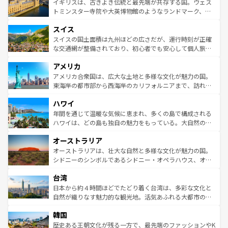
香り高いラベンダー畑など、多彩な楽しみ方が可能だ。さ
ルリンの文化的活気、バイエルン州のアルプスの絶景、そ
イギリスは、古きよき伝統と最先端が共存する国。ウェス
らに、パリ以外の地域にも魅力が溢れており、どの街角に
してライン川沿いのワイン畑といった風景は必見。ビール
トミンスター寺院や大英博物館のようなランドマーク、歴
も豊かな歴史と文化が息づいている。パリ以外の個性あふ
とソーセージを味わいながら地元の人と過ごす楽しい時間
史ある大学都市、美しい丘陵地帯や牧歌的な風景など、エ
れる地方に足を運ぶとそれぞれで全く異なる文化を体験で
スイス
は、お酒好きな人にはぜひ体験してほしい。 なお、新着の
リアごとに異なる魅力がある。また、優雅なアフタヌーン
きるだろう。 なお、新着のフランス情報は
コンテンツ一覧
ドイツ情報は
コンテンツ一覧
を参照してほしい。
ティー、ビール好きにはたまらない英国パブ、サッカー観
スイスの国土面積は九州ほどの広さだが、運行時刻が正確
を参照してほしい。
戦など、本場だからこそできる体験も豊富。イギリスを旅
な交通網が整備されており、初心者でも安心して個人旅行
して楽しみつくそう。 なお、新着のイギリス情報は
コンテ
を楽しめる。日本同様に時刻表どおりの旅が可能だ。中世
アメリカ
ンツ一覧
を参照してほしい。
の建物がそのまま残る町や、スイスならではのユニークな
博物館もあり、アルプス観光だけでなく町歩きも満喫する
アメリカ合衆国は、広大な土地と多様な文化が魅力の国。
ことができる。国民の所得が高いため物価も高いが、旅行
東海岸の都市部から西海岸のカリフォルニアまで、訪れる
者向けの交通パス提供のサービスもあり、うまく活用すれ
場所ごとに異なる風景と体験が待っている。ニューヨーク
ハワイ
ば市内交通費無料で観光を楽しむこともできる。 なお、新
のような巨大都市は、観光、ショッピング、エンターテイ
着のスイス情報は
コンテンツ一覧
を参照してほしい。
ンメントが詰まった刺激的なスポットだ。一方、アメリカ
年間を通じて温暖な気候に恵まれ、多くの島で構成される
西部には大自然が広がり、グランドキャニオンやイエロー
ハワイは、どの島も独自の魅力をもっている。大自然の神
ストーン国立公園といった絶景が堪能できる。さらに、南
秘を感じたいなら、火山が生み出した壮大な景観を誇るハ
オーストラリア
部のニューオーリンズでは、音楽と美食が融合した独特の
ワイ島は見逃せない。また、定番の観光地といえばオアフ
文化が魅力。旅行者はアメリカの各地域で異なる魅力を楽
島だが、静かな自然を求めるならマウイ島やカウアイ島が
オーストラリアは、壮大な自然と多様な文化が魅力の国。
しみながら、その多様性と豊かな歴史を感じることができ
おすすめ。エメラルドグリーンに輝く海をはじめ、豊かな
シドニーのシンボルであるシドニー・オペラハウス、オー
るだろう。車でのロードトリップや列車の旅も、アメリカ
文化や歴史が息づいている。「アロハスピリット」と呼ば
ストラリア東海岸北部に広がる大サンゴ礁地帯グレートバ
ならではの贅沢な旅のスタイルだ。 なお、新着のアメリカ
台湾
れるおもてなしの心で訪れる人々を迎えてくれるハワイの
リアリーフや大陸中央部にそびえるウルル（エアーズロッ
情報は
コンテンツ一覧
を参照してほしい。
人々、おいしいローカルフードやハワイアンミュージッ
ク）、タスマニアの美しい原生林やケアンズの熱帯雨林な
日本から約４時間ほどでたどり着く台湾は、多彩な文化と
ク、伝統的なフラダンスなど、すべてがハワイの魅力を彩
ど、見どころがたくさん。また、カフェやワイン、オージ
自然が織りなす魅力的な観光地。活気あふれる大都市の台
っている。訪れるたびに新しい発見と感動が待っているハ
ービーフなどの食文化も豊かで、美味しいものであふれて
北やノスタルジックな町並みが人気な九份（ジォウフェ
ワイを、存分に味わってほしい。 なお、新着のハワイ情報
韓国
いる。アクティビティも充実しており、サーフィンやダイ
ン）、静ひつな山岳地帯である台湾東部など、都市の喧騒
は
コンテンツ一覧
を参照してほしい。
ビング、ハイキングなど、アウトドア好きにはたまらな
と山間の静けさが共存しており、訪れる人に新しい発見と
歴史ある王朝文化が残る一方で、最先端のファッションやK