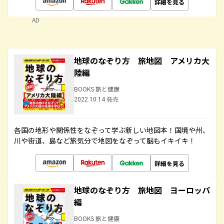
詳細を見る
AD
地球のなぞり方 旅地図 アメリカ大
陸編
BOOKS 旅と健康
2022.10.14 発売
各国の地形や関係性をなぞって学ぶ新しい地図本！国境や州、
川や街道、島など旅気分で地図をなぞって脳もイキイキ！
詳細を見る
地球のなぞり方 旅地図 ヨーロッパ
編
BOOKS 旅と健康