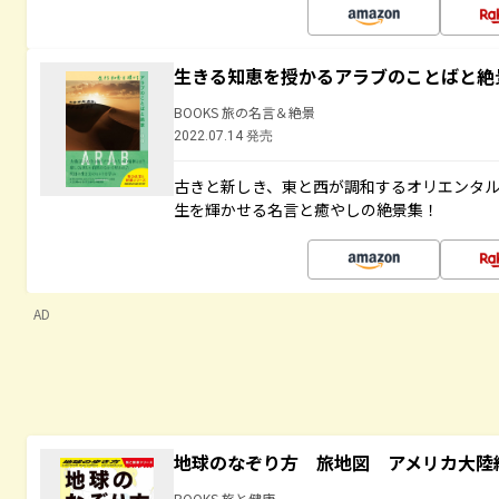
生きる知恵を授かるアラブのことばと絶
BOOKS 旅の名言＆絶景
2022.07.14 発売
古きと新しき、東と西が調和するオリエンタ
生を輝かせる名言と癒やしの絶景集！
AD
地球のなぞり方 旅地図 アメリカ大陸
BOOKS 旅と健康