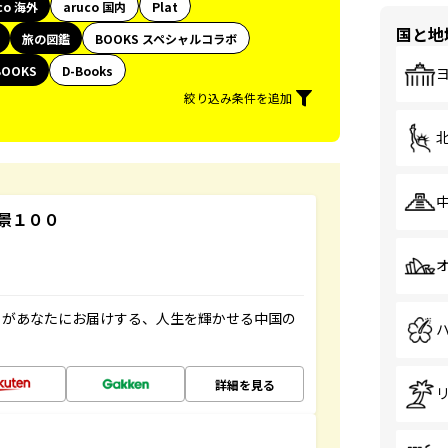
co 海外
aruco 国内
Plat
国と地
旅の図鑑
BOOKS スペシャルコラボ
BOOKS
D-Books
絞り込み条件を追加
景１００
」があなたにお届けする、人生を輝かせる中国の
詳細を見る