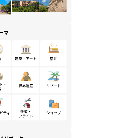
ーマ
食
建築・アート
宿泊
ト・
世界遺産
リゾート
戦
鉄道・
ビティ
ショップ
フライト