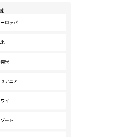
域
ヨーロッパ
北米
中南米
オセアニア
ハワイ
リゾート