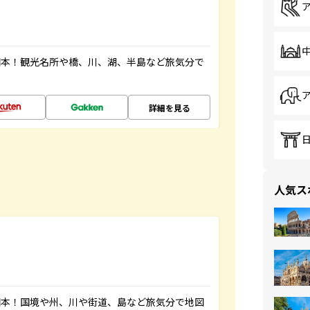
図本！観光名所や橋、川、湖、半島など旅気分で
詳細を見る
人気ス
図本！国境や州、川や街道、島など旅気分で地図