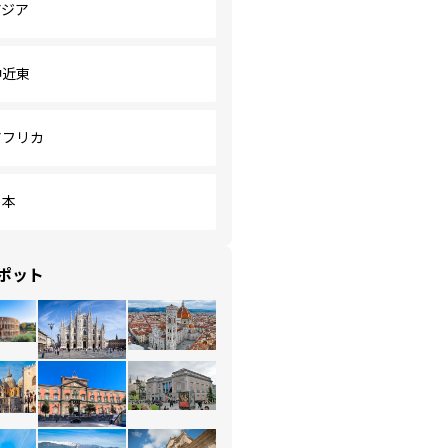
アジア
中近東
アフリカ
日本
ポット