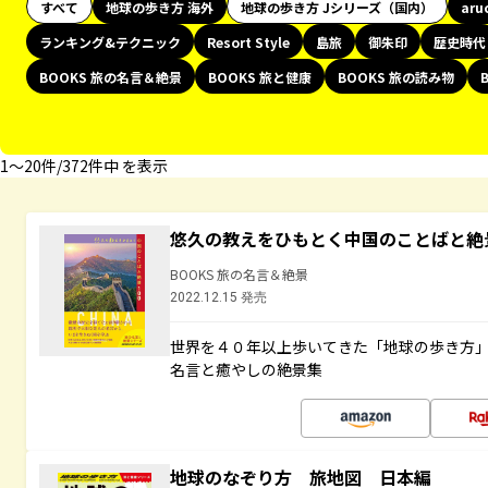
すべて
地球の歩き方 海外
地球の歩き方 Jシリーズ（国内）
aru
ランキング&テクニック
Resort Style
島旅
御朱印
歴史時代
BOOKS 旅の名言＆絶景
BOOKS 旅と健康
BOOKS 旅の読み物
1〜20件/372件中 を表示
悠久の教えをひもとく中国のことばと絶
BOOKS 旅の名言＆絶景
2022.12.15 発売
世界を４０年以上歩いてきた「地球の歩き方
名言と癒やしの絶景集
地球のなぞり方 旅地図 日本編