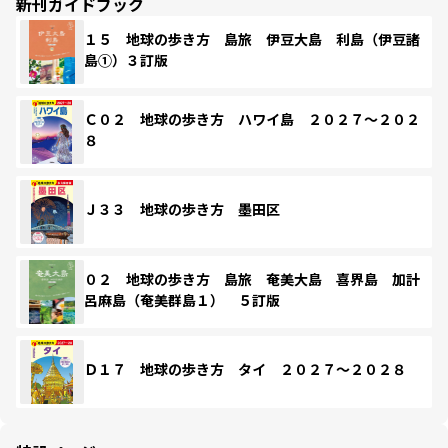
新刊ガイドブック
１５ 地球の歩き方 島旅 伊豆大島 利島（伊豆諸
島①）３訂版
Ｃ０２ 地球の歩き方 ハワイ島 ２０２７～２０２
８
Ｊ３３ 地球の歩き方 墨田区
０２ 地球の歩き方 島旅 奄美大島 喜界島 加計
呂麻島（奄美群島１） ５訂版
Ｄ１７ 地球の歩き方 タイ ２０２７～２０２８