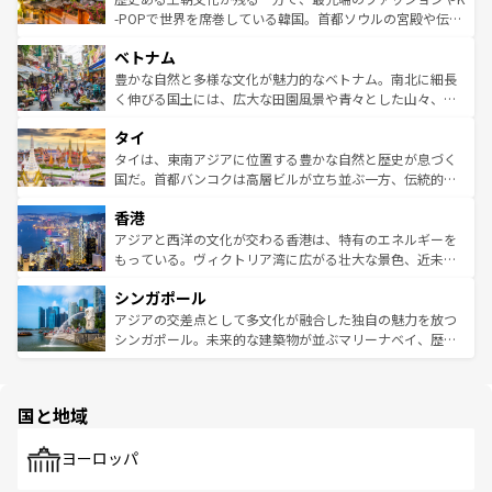
い。オーストラリアの多彩な魅力を存分に味わいつくそ
驚きをもたらしてくれる。また、奥深い台湾の食文化も魅
-POPで世界を席巻している韓国。首都ソウルの宮殿や伝統
う。 なお、新着のオーストラリア情報は
コンテンツ一覧
を
力で、夜市などの屋台グルメから高級料理、ヘルシーで美
家屋が並ぶエリアでは韓国の歴史と文化に浸ることがで
参照してほしい。
ベトナム
容にもいいと評判のスイーツなど、バラエティ豊かな料理
き、地方に足を延ばせば四季折々の自然美を楽しむことが
が味わえる。 なお、新着の台湾情報は
コンテンツ一覧
を参
できる。そして、キムチや焼肉、絶品のストリートフード
豊かな自然と多様な文化が魅力的なベトナム。南北に細長
照してほしい。
まで、さまざまな韓国料理が待っている。夜には、韓国な
く伸びる国土には、広大な田園風景や青々とした山々、世
らではのナイトライフも堪能できる。あたたかいホスピタ
界遺産に登録された壮大な自然景観が点在し、都市部では
タイ
リティに包まれながら、韓国の多彩な魅力を心ゆくまで味
急速な発展と共に伝統が息づく。ハノイの古い町並みやホ
わってみてほしい。 なお、新着の韓国情報は
コンテンツ一
ーチミン市のフランス統治時代の建物も、独特の雰囲気を
タイは、東南アジアに位置する豊かな自然と歴史が息づく
覧
を参照してほしい。
醸し出している。また、バラエティの豊かさとおいしさで
国だ。首都バンコクは高層ビルが立ち並ぶ一方、伝統的な
世界中の食通を魅了してやまないベトナム料理も魅力のひ
寺院や市場がいたるところに点在し、古きよき文化と現代
香港
とつ。フォーやバインミー、ベトナムコーヒーなどは、ぜ
の活気が交差している。北部ではチェンマイなどの山岳地
ひ現地で味わいたい。どの地域を訪れてもあたたかい人々
帯で自然と触れ合い、南部ではプーケットやクラビの美し
アジアと西洋の文化が交わる香港は、特有のエネルギーを
が旅行者を迎えてくれるので、きっと忘れられない旅にな
いビーチでリゾート気分を楽しむことができる。タイ料理
もっている。ヴィクトリア湾に広がる壮大な景色、近未来
るはずだ。 なお、新着のベトナム情報は
コンテンツ一覧
を
は世界的に有名で、屋台から高級レストランまで味覚を刺
的なアートスポット、そして歴史と現代が融合した町並
参照してほしい。
シンガポール
激する。気候は一年中温暖で、どの季節にも異なる楽しみ
み、どこを訪れても感動するはず。観光スポットが密集し
が待っている。親しみやすいタイの人々、仏教を中心とし
ており、効率よく見どころを回れるのも魅力。息をのむよ
アジアの交差点として多文化が融合した独自の魅力を放つ
た文化、そして多様な観光資源が、訪れる旅人を魅了し続
うな絶景から文化的な体験まで、香港を存分に楽しみ尽く
シンガポール。未来的な建築物が並ぶマリーナベイ、歴史
ける。 なお、新着のタイ情報は
コンテンツ一覧
を参照して
そう。 なお、新着の香港情報は
コンテンツ一覧
を参照して
と伝統を感じられるエスニックタウン、多数の緑豊かな公
ほしい。
ほしい。
園や自然保護区など、自然が調和した近代的な景観と文化
の多様性あふれるカラフルな町は、どこを歩いても新しい
国と地域
発見がある。さらに、治安のよさや充実した公共交通機関
も、旅行者にとっては魅力的なポイント。グルメも豊富
で、ホーカーズは地元の風情を楽しめる外せないスポット
ヨーロッパ
だ。訪れる人を飽きさせないシンガポールで、多様な魅力