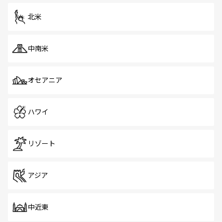
を体感しよう。 なお、新着のシンガポール情報は
コンテン
ツ一覧
を参照してほしい。
北米
中南米
オセアニア
ハワイ
リゾート
アジア
中近東