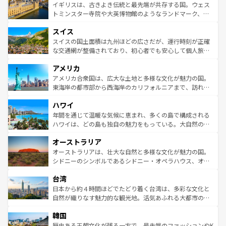
香り高いラベンダー畑など、多彩な楽しみ方が可能だ。さ
ルリンの文化的活気、バイエルン州のアルプスの絶景、そ
イギリスは、古きよき伝統と最先端が共存する国。ウェス
らに、パリ以外の地域にも魅力が溢れており、どの街角に
してライン川沿いのワイン畑といった風景は必見。ビール
トミンスター寺院や大英博物館のようなランドマーク、歴
も豊かな歴史と文化が息づいている。パリ以外の個性あふ
とソーセージを味わいながら地元の人と過ごす楽しい時間
史ある大学都市、美しい丘陵地帯や牧歌的な風景など、エ
れる地方に足を運ぶとそれぞれで全く異なる文化を体験で
スイス
は、お酒好きな人にはぜひ体験してほしい。 なお、新着の
リアごとに異なる魅力がある。また、優雅なアフタヌーン
きるだろう。 なお、新着のフランス情報は
コンテンツ一覧
ドイツ情報は
コンテンツ一覧
を参照してほしい。
ティー、ビール好きにはたまらない英国パブ、サッカー観
スイスの国土面積は九州ほどの広さだが、運行時刻が正確
を参照してほしい。
戦など、本場だからこそできる体験も豊富。イギリスを旅
な交通網が整備されており、初心者でも安心して個人旅行
して楽しみつくそう。 なお、新着のイギリス情報は
コンテ
を楽しめる。日本同様に時刻表どおりの旅が可能だ。中世
アメリカ
ンツ一覧
を参照してほしい。
の建物がそのまま残る町や、スイスならではのユニークな
博物館もあり、アルプス観光だけでなく町歩きも満喫する
アメリカ合衆国は、広大な土地と多様な文化が魅力の国。
ことができる。国民の所得が高いため物価も高いが、旅行
東海岸の都市部から西海岸のカリフォルニアまで、訪れる
者向けの交通パス提供のサービスもあり、うまく活用すれ
場所ごとに異なる風景と体験が待っている。ニューヨーク
ハワイ
ば市内交通費無料で観光を楽しむこともできる。 なお、新
のような巨大都市は、観光、ショッピング、エンターテイ
着のスイス情報は
コンテンツ一覧
を参照してほしい。
ンメントが詰まった刺激的なスポットだ。一方、アメリカ
年間を通じて温暖な気候に恵まれ、多くの島で構成される
西部には大自然が広がり、グランドキャニオンやイエロー
ハワイは、どの島も独自の魅力をもっている。大自然の神
ストーン国立公園といった絶景が堪能できる。さらに、南
秘を感じたいなら、火山が生み出した壮大な景観を誇るハ
オーストラリア
部のニューオーリンズでは、音楽と美食が融合した独特の
ワイ島は見逃せない。また、定番の観光地といえばオアフ
文化が魅力。旅行者はアメリカの各地域で異なる魅力を楽
島だが、静かな自然を求めるならマウイ島やカウアイ島が
オーストラリアは、壮大な自然と多様な文化が魅力の国。
しみながら、その多様性と豊かな歴史を感じることができ
おすすめ。エメラルドグリーンに輝く海をはじめ、豊かな
シドニーのシンボルであるシドニー・オペラハウス、オー
るだろう。車でのロードトリップや列車の旅も、アメリカ
文化や歴史が息づいている。「アロハスピリット」と呼ば
ストラリア東海岸北部に広がる大サンゴ礁地帯グレートバ
ならではの贅沢な旅のスタイルだ。 なお、新着のアメリカ
台湾
れるおもてなしの心で訪れる人々を迎えてくれるハワイの
リアリーフや大陸中央部にそびえるウルル（エアーズロッ
情報は
コンテンツ一覧
を参照してほしい。
人々、おいしいローカルフードやハワイアンミュージッ
ク）、タスマニアの美しい原生林やケアンズの熱帯雨林な
日本から約４時間ほどでたどり着く台湾は、多彩な文化と
ク、伝統的なフラダンスなど、すべてがハワイの魅力を彩
ど、見どころがたくさん。また、カフェやワイン、オージ
自然が織りなす魅力的な観光地。活気あふれる大都市の台
っている。訪れるたびに新しい発見と感動が待っているハ
ービーフなどの食文化も豊かで、美味しいものであふれて
北やノスタルジックな町並みが人気な九份（ジォウフェ
ワイを、存分に味わってほしい。 なお、新着のハワイ情報
韓国
いる。アクティビティも充実しており、サーフィンやダイ
ン）、静ひつな山岳地帯である台湾東部など、都市の喧騒
は
コンテンツ一覧
を参照してほしい。
ビング、ハイキングなど、アウトドア好きにはたまらな
と山間の静けさが共存しており、訪れる人に新しい発見と
歴史ある王朝文化が残る一方で、最先端のファッションやK