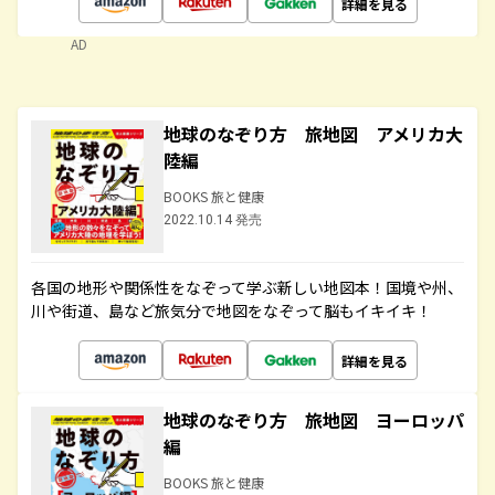
詳細を見る
AD
地球のなぞり方 旅地図 アメリカ大
陸編
BOOKS 旅と健康
2022.10.14 発売
各国の地形や関係性をなぞって学ぶ新しい地図本！国境や州、
川や街道、島など旅気分で地図をなぞって脳もイキイキ！
詳細を見る
地球のなぞり方 旅地図 ヨーロッパ
編
BOOKS 旅と健康