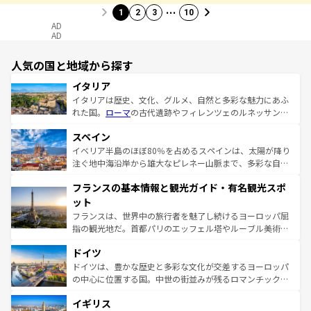
…
1
2
3
10
AD
AD
人気の国と地域から探す
イタリア
イタリアは歴史、文化、グルメ、自然と多彩な魅力にあふ
れた国。
ローマ
の古代遺跡やフィレンツェのルネッサンス
美術、ヴェネツィアの運河など、歴史あるスポットはもち
スペイン
ろん、トスカーナの美しい田園風景やアマルフィ海岸の絶
景など、自然景観も見逃せない。観光の合間には、本場の
イベリア半島のほぼ80％を占めるスペインは、太陽が降り
ピザやパスタなど、絶品のイタリア料理を堪能することも
注ぐ地中海沿岸から雄大なピレネー山脈まで、多彩な自然
できる。朝目覚めてから夜眠るまで、すべての瞬間を楽し
と文化が詰まったヨーロッパ屈指の旅行先だ。多様な地域
フランスの基本情報と観光ガイド・有名観光スポ
ませてくれるイタリアで、忘れられない旅をしてみよう！
文化が根付くこの国では、情熱的なフラメンコ、熱気あふ
なお、新着のイタリア情報は
コンテンツ一覧
を参照してほ
れる闘牛、そして美味しいタパスが生活の一部となってい
ット
しい。
る。首都マドリードの洗練された雰囲気や、バルセロナの
フランスは、世界中の旅行者を魅了し続けるヨーロッパ屈
アートに溢れた街角から、地方では古代ローマ遺跡や中世
指の観光地だ。首都パリのエッフェル塔やルーブル美術館
の城塞都市、穏やかなビーチリゾートまで多彩な表情を見
といった象徴的なスポットから、田舎町の古風な美しさま
せる。地方によって風土や気候が異なるスペインはその個
ドイツ
で、幅広い魅力が詰まっている。華麗な宮殿、歴史的な大
性で訪れる人を魅了する。 なお、新着のスペイン情報は
コ
聖堂、美しいビーチ、そして豊かな自然が、訪れる者を心
ドイツは、豊かな歴史と多彩な文化が交差するヨーロッパ
ンテンツ一覧
を参照してほしい。
から魅了する。また、フランスは美食の国としても知ら
の中心に位置する国。中世の街並みが残るロマンチック街
れ、フランス料理はユネスコ無形文化遺産にも登録されて
道から、未来を先取りするようなモダンな都市まで多様な
イギリス
いる。シャンパンの発祥地であるランス、プロヴァンスの
顔を持つこの国は、どこを歩いても飽きることがない。ベ