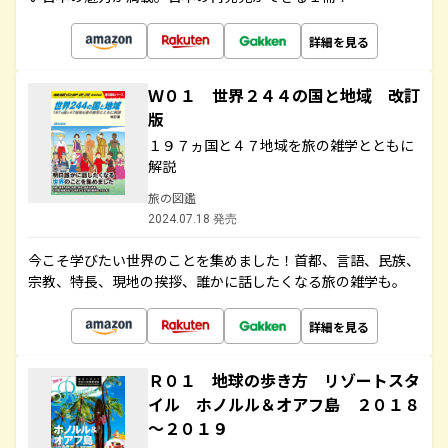
詳細を見る
Ｗ０１ 世界２４４の国と地域 改訂
版
１９７ヵ国と４７地域を旅の雑学とともに
解説
旅の図鑑
2024.07.18 発売
今こそ学びたい世界のことを集めました！首都、言語、民族、
宗教、特長、現地の挨拶、誰かに話したくなる旅の雑学も。
詳細を見る
Ｒ０１ 地球の歩き方 リゾートスタ
イル ホノルル＆オアフ島 ２０１８
～２０１９