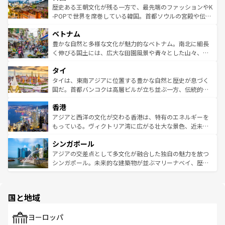
は
コンテンツ一覧
を参照してほしい。
ビング、ハイキングなど、アウトドア好きにはたまらな
と山間の静けさが共存しており、訪れる人に新しい発見と
歴史ある王朝文化が残る一方で、最先端のファッションやK
い。オーストラリアの多彩な魅力を存分に味わいつくそ
驚きをもたらしてくれる。また、奥深い台湾の食文化も魅
-POPで世界を席巻している韓国。首都ソウルの宮殿や伝統
う。 なお、新着のオーストラリア情報は
コンテンツ一覧
を
力で、夜市などの屋台グルメから高級料理、ヘルシーで美
家屋が並ぶエリアでは韓国の歴史と文化に浸ることがで
参照してほしい。
ベトナム
容にもいいと評判のスイーツなど、バラエティ豊かな料理
き、地方に足を延ばせば四季折々の自然美を楽しむことが
が味わえる。 なお、新着の台湾情報は
コンテンツ一覧
を参
できる。そして、キムチや焼肉、絶品のストリートフード
豊かな自然と多様な文化が魅力的なベトナム。南北に細長
照してほしい。
まで、さまざまな韓国料理が待っている。夜には、韓国な
く伸びる国土には、広大な田園風景や青々とした山々、世
らではのナイトライフも堪能できる。あたたかいホスピタ
界遺産に登録された壮大な自然景観が点在し、都市部では
タイ
リティに包まれながら、韓国の多彩な魅力を心ゆくまで味
急速な発展と共に伝統が息づく。ハノイの古い町並みやホ
わってみてほしい。 なお、新着の韓国情報は
コンテンツ一
ーチミン市のフランス統治時代の建物も、独特の雰囲気を
タイは、東南アジアに位置する豊かな自然と歴史が息づく
覧
を参照してほしい。
醸し出している。また、バラエティの豊かさとおいしさで
国だ。首都バンコクは高層ビルが立ち並ぶ一方、伝統的な
世界中の食通を魅了してやまないベトナム料理も魅力のひ
寺院や市場がいたるところに点在し、古きよき文化と現代
香港
とつ。フォーやバインミー、ベトナムコーヒーなどは、ぜ
の活気が交差している。北部ではチェンマイなどの山岳地
ひ現地で味わいたい。どの地域を訪れてもあたたかい人々
帯で自然と触れ合い、南部ではプーケットやクラビの美し
アジアと西洋の文化が交わる香港は、特有のエネルギーを
が旅行者を迎えてくれるので、きっと忘れられない旅にな
いビーチでリゾート気分を楽しむことができる。タイ料理
もっている。ヴィクトリア湾に広がる壮大な景色、近未来
るはずだ。 なお、新着のベトナム情報は
コンテンツ一覧
を
は世界的に有名で、屋台から高級レストランまで味覚を刺
的なアートスポット、そして歴史と現代が融合した町並
参照してほしい。
シンガポール
激する。気候は一年中温暖で、どの季節にも異なる楽しみ
み、どこを訪れても感動するはず。観光スポットが密集し
が待っている。親しみやすいタイの人々、仏教を中心とし
ており、効率よく見どころを回れるのも魅力。息をのむよ
アジアの交差点として多文化が融合した独自の魅力を放つ
た文化、そして多様な観光資源が、訪れる旅人を魅了し続
うな絶景から文化的な体験まで、香港を存分に楽しみ尽く
シンガポール。未来的な建築物が並ぶマリーナベイ、歴史
ける。 なお、新着のタイ情報は
コンテンツ一覧
を参照して
そう。 なお、新着の香港情報は
コンテンツ一覧
を参照して
と伝統を感じられるエスニックタウン、多数の緑豊かな公
ほしい。
ほしい。
園や自然保護区など、自然が調和した近代的な景観と文化
の多様性あふれるカラフルな町は、どこを歩いても新しい
国と地域
発見がある。さらに、治安のよさや充実した公共交通機関
も、旅行者にとっては魅力的なポイント。グルメも豊富
で、ホーカーズは地元の風情を楽しめる外せないスポット
ヨーロッパ