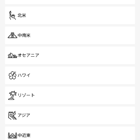
だ。訪れる人を飽きさせないシンガポールで、多様な魅力
を体感しよう。 なお、新着のシンガポール情報は
コンテン
ツ一覧
を参照してほしい。
北米
中南米
オセアニア
ハワイ
リゾート
アジア
中近東