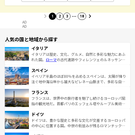
…
1
2
3
18
AD
AD
人気の国と地域から探す
イタリア
イタリアは歴史、文化、グルメ、自然と多彩な魅力にあふ
れた国。
ローマ
の古代遺跡やフィレンツェのルネッサンス
美術、ヴェネツィアの運河など、歴史あるスポットはもち
スペイン
ろん、トスカーナの美しい田園風景やアマルフィ海岸の絶
景など、自然景観も見逃せない。観光の合間には、本場の
イベリア半島のほぼ80％を占めるスペインは、太陽が降り
ピザやパスタなど、絶品のイタリア料理を堪能することも
注ぐ地中海沿岸から雄大なピレネー山脈まで、多彩な自然
できる。朝目覚めてから夜眠るまで、すべての瞬間を楽し
と文化が詰まったヨーロッパ屈指の旅行先だ。多様な地域
フランス
ませてくれるイタリアで、忘れられない旅をしてみよう！
文化が根付くこの国では、情熱的なフラメンコ、熱気あふ
なお、新着のイタリア情報は
コンテンツ一覧
を参照してほ
れる闘牛、そして美味しいタパスが生活の一部となってい
フランスは、世界中の旅行者を魅了し続けるヨーロッパ屈
しい。
る。首都マドリードの洗練された雰囲気や、バルセロナの
指の観光地だ。首都パリのエッフェル塔やルーブル美術館
アートに溢れた街角から、地方では古代ローマ遺跡や中世
といった象徴的なスポットから、田舎町の古風な美しさま
ドイツ
の城塞都市、穏やかなビーチリゾートまで多彩な表情を見
で、幅広い魅力が詰まっている。華麗な宮殿、歴史的な大
せる。地方によって風土や気候が異なるスペインはその個
聖堂、美しいビーチ、そして豊かな自然が、訪れる者を心
ドイツは、豊かな歴史と多彩な文化が交差するヨーロッパ
性で訪れる人を魅了する。 なお、新着のスペイン情報は
コ
から魅了する。また、フランスは美食の国としても知ら
の中心に位置する国。中世の街並みが残るロマンチック街
ンテンツ一覧
を参照してほしい。
れ、フランス料理はユネスコ無形文化遺産にも登録されて
道から、未来を先取りするようなモダンな都市まで多様な