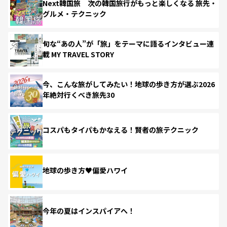
Next韓国旅 次の韓国旅行がもっと楽しくなる 旅先・
グルメ・テクニック
旬な“あの人”が「旅」をテーマに語るインタビュー連
載 MY TRAVEL STORY
今、こんな旅がしてみたい！地球の歩き方が選ぶ2026
年絶対行くべき旅先30
コスパもタイパもかなえる！賢者の旅テクニック
地球の歩き方♥偏愛ハワイ
今年の夏はインスパイアへ！