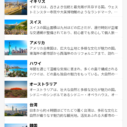
イギリス
いる。シャンパンの発祥地であるランス、プロヴァンスの
顔を持つこの国は、どこを歩いても飽きることがない。ベ
香り高いラベンダー畑など、多彩な楽しみ方が可能だ。さ
ルリンの文化的活気、バイエルン州のアルプスの絶景、そ
イギリスは、古きよき伝統と最先端が共存する国。ウェス
らに、パリ以外の地域にも魅力が溢れており、どの街角に
してライン川沿いのワイン畑といった風景は必見。ビール
トミンスター寺院や大英博物館のようなランドマーク、歴
も豊かな歴史と文化が息づいている。パリ以外の個性あふ
とソーセージを味わいながら地元の人と過ごす楽しい時間
史ある大学都市、美しい丘陵地帯や牧歌的な風景など、エ
れる地方に足を運ぶとそれぞれで全く異なる文化を体験で
スイス
は、お酒好きな人にはぜひ体験してほしい。 なお、新着の
リアごとに異なる魅力がある。また、優雅なアフタヌーン
きるだろう。 なお、新着のフランス情報は
コンテンツ一覧
ドイツ情報は
コンテンツ一覧
を参照してほしい。
ティー、ビール好きにはたまらない英国パブ、サッカー観
スイスの国土面積は九州ほどの広さだが、運行時刻が正確
を参照してほしい。
戦など、本場だからこそできる体験も豊富。イギリスを旅
な交通網が整備されており、初心者でも安心して個人旅行
して楽しみつくそう。 なお、新着のイギリス情報は
コンテ
を楽しめる。日本同様に時刻表どおりの旅が可能だ。中世
アメリカ
ンツ一覧
を参照してほしい。
の建物がそのまま残る町や、スイスならではのユニークな
博物館もあり、アルプス観光だけでなく町歩きも満喫する
アメリカ合衆国は、広大な土地と多様な文化が魅力の国。
ことができる。国民の所得が高いため物価も高いが、旅行
東海岸の都市部から西海岸のカリフォルニアまで、訪れる
者向けの交通パス提供のサービスもあり、うまく活用すれ
場所ごとに異なる風景と体験が待っている。ニューヨーク
ハワイ
ば市内交通費無料で観光を楽しむこともできる。 なお、新
のような巨大都市は、観光、ショッピング、エンターテイ
着のスイス情報は
コンテンツ一覧
を参照してほしい。
ンメントが詰まった刺激的なスポットだ。一方、アメリカ
年間を通じて温暖な気候に恵まれ、多くの島で構成される
西部には大自然が広がり、グランドキャニオンやイエロー
ハワイは、どの島も独自の魅力をもっている。大自然の神
ストーン国立公園といった絶景が堪能できる。さらに、南
秘を感じたいなら、火山が生み出した壮大な景観を誇るハ
オーストラリア
部のニューオーリンズでは、音楽と美食が融合した独特の
ワイ島は見逃せない。また、定番の観光地といえばオアフ
文化が魅力。旅行者はアメリカの各地域で異なる魅力を楽
島だが、静かな自然を求めるならマウイ島やカウアイ島が
オーストラリアは、壮大な自然と多様な文化が魅力の国。
しみながら、その多様性と豊かな歴史を感じることができ
おすすめ。エメラルドグリーンに輝く海をはじめ、豊かな
シドニーのシンボルであるシドニー・オペラハウス、オー
るだろう。車でのロードトリップや列車の旅も、アメリカ
文化や歴史が息づいている。「アロハスピリット」と呼ば
ストラリア東海岸北部に広がる大サンゴ礁地帯グレートバ
ならではの贅沢な旅のスタイルだ。 なお、新着のアメリカ
台湾
れるおもてなしの心で訪れる人々を迎えてくれるハワイの
リアリーフや大陸中央部にそびえるウルル（エアーズロッ
情報は
コンテンツ一覧
を参照してほしい。
人々、おいしいローカルフードやハワイアンミュージッ
ク）、タスマニアの美しい原生林やケアンズの熱帯雨林な
日本から約４時間ほどでたどり着く台湾は、多彩な文化と
ク、伝統的なフラダンスなど、すべてがハワイの魅力を彩
ど、見どころがたくさん。また、カフェやワイン、オージ
自然が織りなす魅力的な観光地。活気あふれる大都市の台
っている。訪れるたびに新しい発見と感動が待っているハ
ービーフなどの食文化も豊かで、美味しいものであふれて
北やノスタルジックな町並みが人気な九份（ジォウフェ
ワイを、存分に味わってほしい。 なお、新着のハワイ情報
韓国
いる。アクティビティも充実しており、サーフィンやダイ
ン）、静ひつな山岳地帯である台湾東部など、都市の喧騒