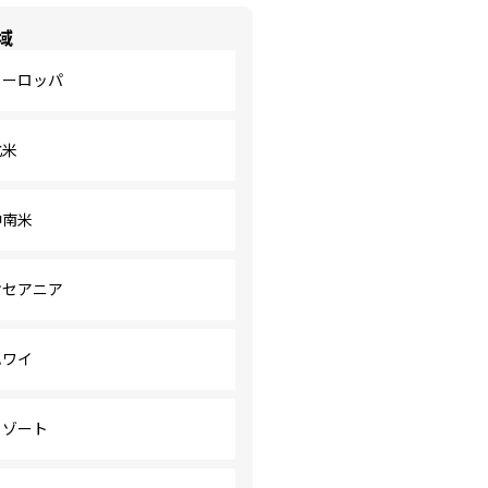
域
ヨーロッパ
北米
中南米
オセアニア
ハワイ
リゾート