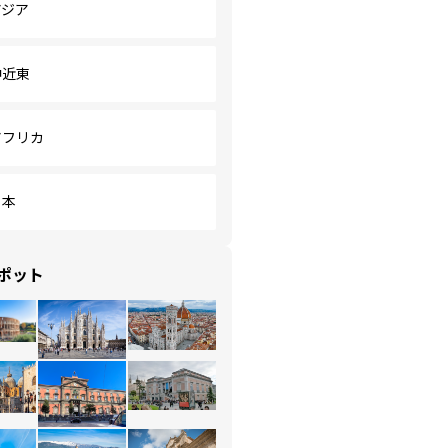
アジア
中近東
アフリカ
日本
ポット