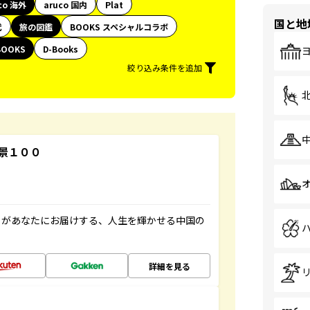
co 海外
aruco 国内
Plat
国と地
代
旅の図鑑
BOOKS スペシャルコラボ
BOOKS
D-Books
絞り込み条件を追加
景１００
」があなたにお届けする、人生を輝かせる中国の
詳細を見る