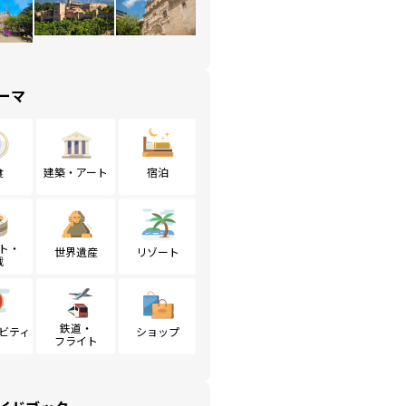
ーマ
食
建築・アート
宿泊
ト・
世界遺産
リゾート
戦
鉄道・
ビティ
ショップ
フライト