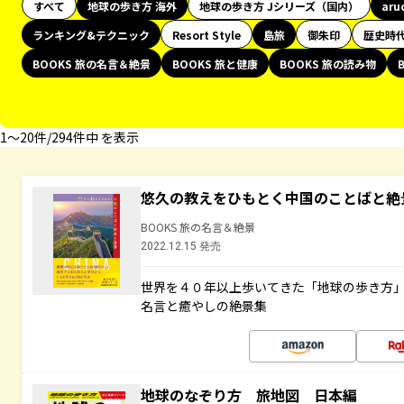
すべて
地球の歩き方 海外
地球の歩き方 Jシリーズ（国内）
aru
ランキング&テクニック
Resort Style
島旅
御朱印
歴史時
BOOKS 旅の名言＆絶景
BOOKS 旅と健康
BOOKS 旅の読み物
1〜20件/294件中 を表示
悠久の教えをひもとく中国のことばと絶
BOOKS 旅の名言＆絶景
2022.12.15 発売
世界を４０年以上歩いてきた「地球の歩き方
名言と癒やしの絶景集
地球のなぞり方 旅地図 日本編