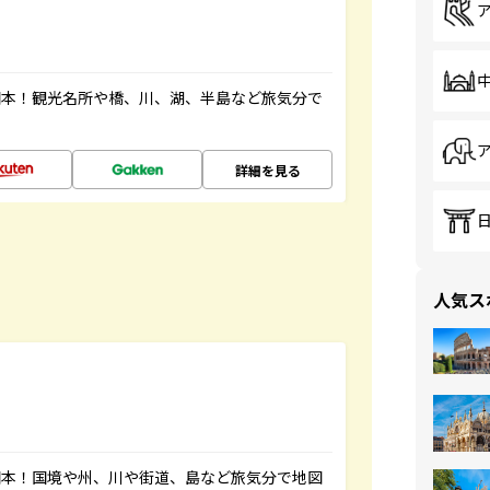
図本！観光名所や橋、川、湖、半島など旅気分で
詳細を見る
人気ス
図本！国境や州、川や街道、島など旅気分で地図