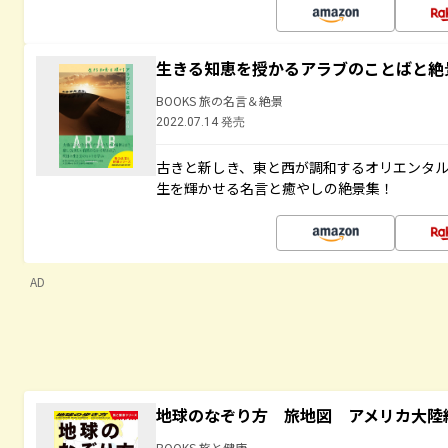
生きる知恵を授かるアラブのことばと絶
BOOKS 旅の名言＆絶景
2022.07.14 発売
古きと新しき、東と西が調和するオリエンタ
生を輝かせる名言と癒やしの絶景集！
AD
地球のなぞり方 旅地図 アメリカ大陸
BOOKS 旅と健康