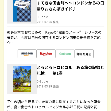
すてきな田舎町へ～ロンドンからの日
帰りおさんぽガイド♪
D-Books
2018.07.26 発売
英会話本でおなじみの「Kayoの“秘密のノート”」シリーズの
著者が、今度は自分の滞在するロンドン南東の田舎町をご紹
介！
詳細を見る
とろとろトロピカル ある旅の記録と
記憶。 第1巻
D-Books
2018.03.29 発売
子供の頃から夢見ていた南の島に滞在することになった筆者
が、島で出合うトロピカルでマジカルな45日間の記録と記