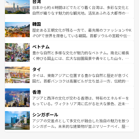
ならではの贅沢な旅のスタイルだ。 なお、新着のアメリカ
台湾
れるおもてなしの心で訪れる人々を迎えてくれるハワイの
リアリーフや大陸中央部にそびえるウルル（エアーズロッ
情報は
コンテンツ一覧
を参照してほしい。
人々、おいしいローカルフードやハワイアンミュージッ
ク）、タスマニアの美しい原生林やケアンズの熱帯雨林な
日本から約４時間ほどでたどり着く台湾は、多彩な文化と
ク、伝統的なフラダンスなど、すべてがハワイの魅力を彩
ど、見どころがたくさん。また、カフェやワイン、オージ
自然が織りなす魅力的な観光地。活気あふれる大都市の台
っている。訪れるたびに新しい発見と感動が待っているハ
ービーフなどの食文化も豊かで、美味しいものであふれて
北やノスタルジックな町並みが人気な九份（ジォウフェ
ワイを、存分に味わってほしい。 なお、新着のハワイ情報
韓国
いる。アクティビティも充実しており、サーフィンやダイ
ン）、静ひつな山岳地帯である台湾東部など、都市の喧騒
は
コンテンツ一覧
を参照してほしい。
ビング、ハイキングなど、アウトドア好きにはたまらな
と山間の静けさが共存しており、訪れる人に新しい発見と
歴史ある王朝文化が残る一方で、最先端のファッションやK
い。オーストラリアの多彩な魅力を存分に味わいつくそ
驚きをもたらしてくれる。また、奥深い台湾の食文化も魅
-POPで世界を席巻している韓国。首都ソウルの宮殿や伝統
う。 なお、新着のオーストラリア情報は
コンテンツ一覧
を
力で、夜市などの屋台グルメから高級料理、ヘルシーで美
家屋が並ぶエリアでは韓国の歴史と文化に浸ることがで
参照してほしい。
ベトナム
容にもいいと評判のスイーツなど、バラエティ豊かな料理
き、地方に足を延ばせば四季折々の自然美を楽しむことが
が味わえる。 なお、新着の台湾情報は
コンテンツ一覧
を参
できる。そして、キムチや焼肉、絶品のストリートフード
豊かな自然と多様な文化が魅力的なベトナム。南北に細長
照してほしい。
まで、さまざまな韓国料理が待っている。夜には、韓国な
く伸びる国土には、広大な田園風景や青々とした山々、世
らではのナイトライフも堪能できる。あたたかいホスピタ
界遺産に登録された壮大な自然景観が点在し、都市部では
タイ
リティに包まれながら、韓国の多彩な魅力を心ゆくまで味
急速な発展と共に伝統が息づく。ハノイの古い町並みやホ
わってみてほしい。 なお、新着の韓国情報は
コンテンツ一
ーチミン市のフランス統治時代の建物も、独特の雰囲気を
タイは、東南アジアに位置する豊かな自然と歴史が息づく
覧
を参照してほしい。
醸し出している。また、バラエティの豊かさとおいしさで
国だ。首都バンコクは高層ビルが立ち並ぶ一方、伝統的な
世界中の食通を魅了してやまないベトナム料理も魅力のひ
寺院や市場がいたるところに点在し、古きよき文化と現代
香港
とつ。フォーやバインミー、ベトナムコーヒーなどは、ぜ
の活気が交差している。北部ではチェンマイなどの山岳地
ひ現地で味わいたい。どの地域を訪れてもあたたかい人々
帯で自然と触れ合い、南部ではプーケットやクラビの美し
アジアと西洋の文化が交わる香港は、特有のエネルギーを
が旅行者を迎えてくれるので、きっと忘れられない旅にな
いビーチでリゾート気分を楽しむことができる。タイ料理
もっている。ヴィクトリア湾に広がる壮大な景色、近未来
るはずだ。 なお、新着のベトナム情報は
コンテンツ一覧
を
は世界的に有名で、屋台から高級レストランまで味覚を刺
的なアートスポット、そして歴史と現代が融合した町並
参照してほしい。
シンガポール
激する。気候は一年中温暖で、どの季節にも異なる楽しみ
み、どこを訪れても感動するはず。観光スポットが密集し
が待っている。親しみやすいタイの人々、仏教を中心とし
ており、効率よく見どころを回れるのも魅力。息をのむよ
アジアの交差点として多文化が融合した独自の魅力を放つ
た文化、そして多様な観光資源が、訪れる旅人を魅了し続
うな絶景から文化的な体験まで、香港を存分に楽しみ尽く
シンガポール。未来的な建築物が並ぶマリーナベイ、歴史
ける。 なお、新着のタイ情報は
コンテンツ一覧
を参照して
そう。 なお、新着の香港情報は
コンテンツ一覧
を参照して
と伝統を感じられるエスニックタウン、多数の緑豊かな公
ほしい。
ほしい。
園や自然保護区など、自然が調和した近代的な景観と文化