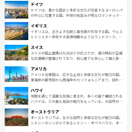
せる。地方によって風土や気候が異なるスペインはその個
ドイツ
で、幅広い魅力が詰まっている。華麗な宮殿、歴史的な大
性で訪れる人を魅了する。 なお、新着のスペイン情報は
コ
聖堂、美しいビーチ、そして豊かな自然が、訪れる者を心
ドイツは、豊かな歴史と多彩な文化が交差するヨーロッパ
ンテンツ一覧
を参照してほしい。
から魅了する。また、フランスは美食の国としても知ら
の中心に位置する国。中世の街並みが残るロマンチック街
れ、フランス料理はユネスコ無形文化遺産にも登録されて
道から、未来を先取りするようなモダンな都市まで多様な
イギリス
いる。シャンパンの発祥地であるランス、プロヴァンスの
顔を持つこの国は、どこを歩いても飽きることがない。ベ
香り高いラベンダー畑など、多彩な楽しみ方が可能だ。さ
ルリンの文化的活気、バイエルン州のアルプスの絶景、そ
イギリスは、古きよき伝統と最先端が共存する国。ウェス
らに、パリ以外の地域にも魅力が溢れており、どの街角に
してライン川沿いのワイン畑といった風景は必見。ビール
トミンスター寺院や大英博物館のようなランドマーク、歴
も豊かな歴史と文化が息づいている。パリ以外の個性あふ
とソーセージを味わいながら地元の人と過ごす楽しい時間
史ある大学都市、美しい丘陵地帯や牧歌的な風景など、エ
れる地方に足を運ぶとそれぞれで全く異なる文化を体験で
スイス
は、お酒好きな人にはぜひ体験してほしい。 なお、新着の
リアごとに異なる魅力がある。また、優雅なアフタヌーン
きるだろう。 なお、新着のフランス情報は
コンテンツ一覧
ドイツ情報は
コンテンツ一覧
を参照してほしい。
ティー、ビール好きにはたまらない英国パブ、サッカー観
スイスの国土面積は九州ほどの広さだが、運行時刻が正確
を参照してほしい。
戦など、本場だからこそできる体験も豊富。イギリスを旅
な交通網が整備されており、初心者でも安心して個人旅行
して楽しみつくそう。 なお、新着のイギリス情報は
コンテ
を楽しめる。日本同様に時刻表どおりの旅が可能だ。中世
アメリカ
ンツ一覧
を参照してほしい。
の建物がそのまま残る町や、スイスならではのユニークな
博物館もあり、アルプス観光だけでなく町歩きも満喫する
アメリカ合衆国は、広大な土地と多様な文化が魅力の国。
ことができる。国民の所得が高いため物価も高いが、旅行
東海岸の都市部から西海岸のカリフォルニアまで、訪れる
者向けの交通パス提供のサービスもあり、うまく活用すれ
場所ごとに異なる風景と体験が待っている。ニューヨーク
ハワイ
ば市内交通費無料で観光を楽しむこともできる。 なお、新
のような巨大都市は、観光、ショッピング、エンターテイ
着のスイス情報は
コンテンツ一覧
を参照してほしい。
ンメントが詰まった刺激的なスポットだ。一方、アメリカ
年間を通じて温暖な気候に恵まれ、多くの島で構成される
西部には大自然が広がり、グランドキャニオンやイエロー
ハワイは、どの島も独自の魅力をもっている。大自然の神
ストーン国立公園といった絶景が堪能できる。さらに、南
秘を感じたいなら、火山が生み出した壮大な景観を誇るハ
オーストラリア
部のニューオーリンズでは、音楽と美食が融合した独特の
ワイ島は見逃せない。また、定番の観光地といえばオアフ
文化が魅力。旅行者はアメリカの各地域で異なる魅力を楽
島だが、静かな自然を求めるならマウイ島やカウアイ島が
オーストラリアは、壮大な自然と多様な文化が魅力の国。
しみながら、その多様性と豊かな歴史を感じることができ
おすすめ。エメラルドグリーンに輝く海をはじめ、豊かな
シドニーのシンボルであるシドニー・オペラハウス、オー
るだろう。車でのロードトリップや列車の旅も、アメリカ
文化や歴史が息づいている。「アロハスピリット」と呼ば
ストラリア東海岸北部に広がる大サンゴ礁地帯グレートバ