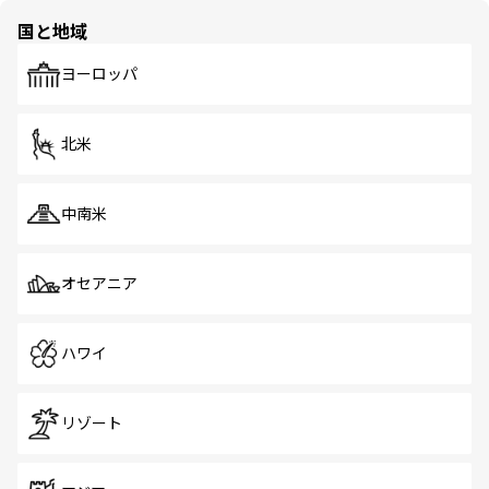
の多様性あふれるカラフルな町は、どこを歩いても新しい
国と地域
発見がある。さらに、治安のよさや充実した公共交通機関
も、旅行者にとっては魅力的なポイント。グルメも豊富
で、ホーカーズは地元の風情を楽しめる外せないスポット
ヨーロッパ
だ。訪れる人を飽きさせないシンガポールで、多様な魅力
を体感しよう。 なお、新着のシンガポール情報は
コンテン
ツ一覧
を参照してほしい。
北米
中南米
オセアニア
ハワイ
リゾート