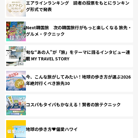
エアラインランキング 読者の投票をもとにランキン
グ形式で発表
Next韓国旅 次の韓国旅行がもっと楽しくなる 旅先・
グルメ・テクニック
旬な“あの人”が「旅」をテーマに語るインタビュー連
載 MY TRAVEL STORY
今、こんな旅がしてみたい！地球の歩き方が選ぶ2026
年絶対行くべき旅先30
コスパもタイパもかなえる！賢者の旅テクニック
地球の歩き方♥偏愛ハワイ