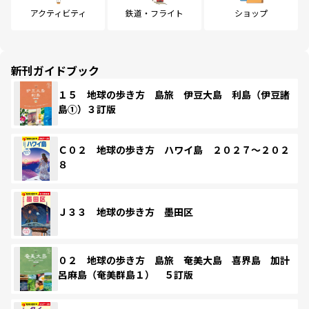
アクティビティ
鉄道・フライト
ショップ
新刊ガイドブック
１５ 地球の歩き方 島旅 伊豆大島 利島（伊豆諸
島①）３訂版
Ｃ０２ 地球の歩き方 ハワイ島 ２０２７～２０２
８
Ｊ３３ 地球の歩き方 墨田区
０２ 地球の歩き方 島旅 奄美大島 喜界島 加計
呂麻島（奄美群島１） ５訂版