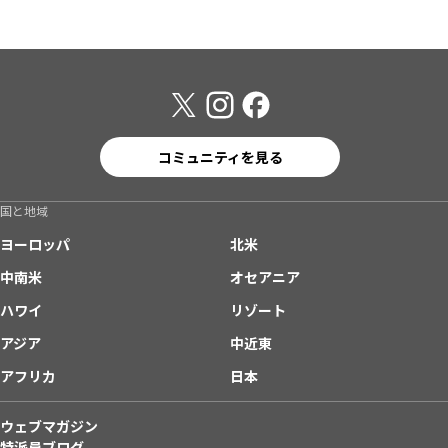
コミュニティを見る
国と地域
ヨーロッパ
北米
中南米
オセアニア
ハワイ
リゾート
アジア
中近東
アフリカ
日本
ウェブマガジン
特派員ブログ