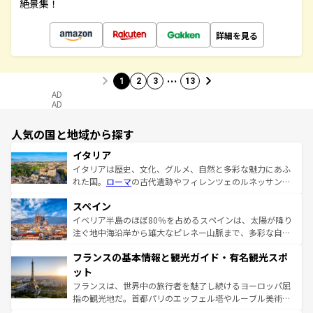
絶景集！
詳細を見る
…
1
2
3
13
AD
AD
人気の国と地域から探す
イタリア
イタリアは歴史、文化、グルメ、自然と多彩な魅力にあふ
れた国。
ローマ
の古代遺跡やフィレンツェのルネッサンス
美術、ヴェネツィアの運河など、歴史あるスポットはもち
スペイン
ろん、トスカーナの美しい田園風景やアマルフィ海岸の絶
景など、自然景観も見逃せない。観光の合間には、本場の
イベリア半島のほぼ80％を占めるスペインは、太陽が降り
ピザやパスタなど、絶品のイタリア料理を堪能することも
注ぐ地中海沿岸から雄大なピレネー山脈まで、多彩な自然
できる。朝目覚めてから夜眠るまで、すべての瞬間を楽し
と文化が詰まったヨーロッパ屈指の旅行先だ。多様な地域
フランスの基本情報と観光ガイド・有名観光スポ
ませてくれるイタリアで、忘れられない旅をしてみよう！
文化が根付くこの国では、情熱的なフラメンコ、熱気あふ
なお、新着のイタリア情報は
コンテンツ一覧
を参照してほ
れる闘牛、そして美味しいタパスが生活の一部となってい
ット
しい。
る。首都マドリードの洗練された雰囲気や、バルセロナの
フランスは、世界中の旅行者を魅了し続けるヨーロッパ屈
アートに溢れた街角から、地方では古代ローマ遺跡や中世
指の観光地だ。首都パリのエッフェル塔やルーブル美術館
の城塞都市、穏やかなビーチリゾートまで多彩な表情を見
といった象徴的なスポットから、田舎町の古風な美しさま