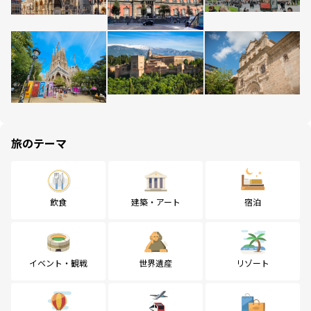
旅のテーマ
飲食
建築・アート
宿泊
イベント・観戦
世界遺産
リゾート