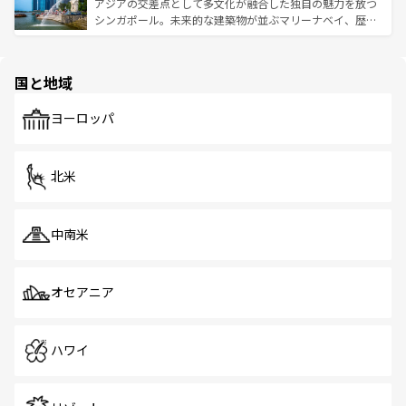
が待っている。親しみやすいタイの人々、仏教を中心とし
ており、効率よく見どころを回れるのも魅力。息をのむよ
アジアの交差点として多文化が融合した独自の魅力を放つ
た文化、そして多様な観光資源が、訪れる旅人を魅了し続
うな絶景から文化的な体験まで、香港を存分に楽しみ尽く
シンガポール。未来的な建築物が並ぶマリーナベイ、歴史
ける。 なお、新着のタイ情報は
コンテンツ一覧
を参照して
そう。 なお、新着の香港情報は
コンテンツ一覧
を参照して
と伝統を感じられるエスニックタウン、多数の緑豊かな公
ほしい。
ほしい。
園や自然保護区など、自然が調和した近代的な景観と文化
の多様性あふれるカラフルな町は、どこを歩いても新しい
国と地域
発見がある。さらに、治安のよさや充実した公共交通機関
も、旅行者にとっては魅力的なポイント。グルメも豊富
で、ホーカーズは地元の風情を楽しめる外せないスポット
ヨーロッパ
だ。訪れる人を飽きさせないシンガポールで、多様な魅力
を体感しよう。 なお、新着のシンガポール情報は
コンテン
ツ一覧
を参照してほしい。
北米
中南米
オセアニア
ハワイ