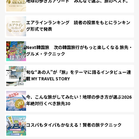
地球の歩き方アワード みんなで選ぶ、旅のベスト。
エアラインランキング 読者の投票をもとにランキン
グ形式で発表
Next韓国旅 次の韓国旅行がもっと楽しくなる 旅先・
グルメ・テクニック
旬な“あの人”が「旅」をテーマに語るインタビュー連
載 MY TRAVEL STORY
今、こんな旅がしてみたい！地球の歩き方が選ぶ2026
年絶対行くべき旅先30
コスパもタイパもかなえる！賢者の旅テクニック