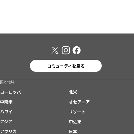
コミュニティを見る
国と地域
ヨーロッパ
北米
中南米
オセアニア
ハワイ
リゾート
アジア
中近東
アフリカ
日本