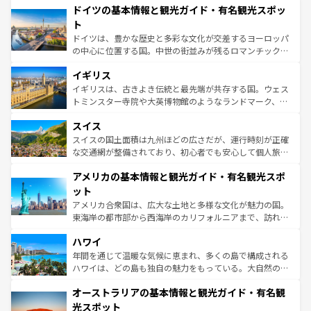
せる。地方によって風土や気候が異なるスペインはその個
ドイツの基本情報と観光ガイド・有名観光スポッ
で、幅広い魅力が詰まっている。華麗な宮殿、歴史的な大
性で訪れる人を魅了する。 なお、新着のスペイン情報は
コ
聖堂、美しいビーチ、そして豊かな自然が、訪れる者を心
ト
ンテンツ一覧
を参照してほしい。
から魅了する。また、フランスは美食の国としても知ら
ドイツは、豊かな歴史と多彩な文化が交差するヨーロッパ
れ、フランス料理はユネスコ無形文化遺産にも登録されて
の中心に位置する国。中世の街並みが残るロマンチック街
いる。シャンパンの発祥地であるランス、プロヴァンスの
道から、未来を先取りするようなモダンな都市まで多様な
香り高いラベンダー畑など、多彩な楽しみ方が可能だ。さ
イギリス
顔を持つこの国は、どこを歩いても飽きることがない。ベ
らに、パリ以外の地域にも魅力が溢れており、どの街角に
ルリンの文化的活気、バイエルン州のアルプスの絶景、そ
イギリスは、古きよき伝統と最先端が共存する国。ウェス
も豊かな歴史と文化が息づいている。パリ以外の個性あふ
してライン川沿いのワイン畑といった風景は必見。ビール
トミンスター寺院や大英博物館のようなランドマーク、歴
れる地方に足を運ぶとそれぞれで全く異なる文化を体験で
とソーセージを味わいながら地元の人と過ごす楽しい時間
史ある大学都市、美しい丘陵地帯や牧歌的な風景など、エ
きるだろう。 なお、新着のフランス情報は
コンテンツ一覧
スイス
は、お酒好きな人にはぜひ体験してほしい。 なお、新着の
リアごとに異なる魅力がある。また、優雅なアフタヌーン
を参照してほしい。
ドイツ情報は
コンテンツ一覧
を参照してほしい。
ティー、ビール好きにはたまらない英国パブ、サッカー観
スイスの国土面積は九州ほどの広さだが、運行時刻が正確
戦など、本場だからこそできる体験も豊富。イギリスを旅
な交通網が整備されており、初心者でも安心して個人旅行
して楽しみつくそう。 なお、新着のイギリス情報は
コンテ
を楽しめる。日本同様に時刻表どおりの旅が可能だ。中世
アメリカの基本情報と観光ガイド・有名観光スポ
ンツ一覧
を参照してほしい。
の建物がそのまま残る町や、スイスならではのユニークな
博物館もあり、アルプス観光だけでなく町歩きも満喫する
ット
ことができる。国民の所得が高いため物価も高いが、旅行
アメリカ合衆国は、広大な土地と多様な文化が魅力の国。
者向けの交通パス提供のサービスもあり、うまく活用すれ
東海岸の都市部から西海岸のカリフォルニアまで、訪れる
ば市内交通費無料で観光を楽しむこともできる。 なお、新
場所ごとに異なる風景と体験が待っている。ニューヨーク
着のスイス情報は
コンテンツ一覧
を参照してほしい。
ハワイ
のような巨大都市は、観光、ショッピング、エンターテイ
ンメントが詰まった刺激的なスポットだ。一方、アメリカ
年間を通じて温暖な気候に恵まれ、多くの島で構成される
西部には大自然が広がり、グランドキャニオンやイエロー
ハワイは、どの島も独自の魅力をもっている。大自然の神
ストーン国立公園といった絶景が堪能できる。さらに、南
秘を感じたいなら、火山が生み出した壮大な景観を誇るハ
オーストラリアの基本情報と観光ガイド・有名観
部のニューオーリンズでは、音楽と美食が融合した独特の
ワイ島は見逃せない。また、定番の観光地といえばオアフ
文化が魅力。旅行者はアメリカの各地域で異なる魅力を楽
島だが、静かな自然を求めるならマウイ島やカウアイ島が
光スポット