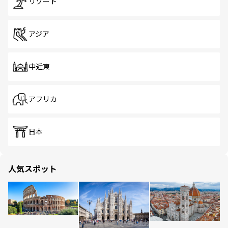
リゾート
アジア
中近東
アフリカ
日本
人気スポット