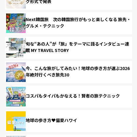
グ形式で発表
Next韓国旅 次の韓国旅行がもっと楽しくなる 旅先・
グルメ・テクニック
旬な“あの人”が「旅」をテーマに語るインタビュー連
載 MY TRAVEL STORY
今、こんな旅がしてみたい！地球の歩き方が選ぶ2026
年絶対行くべき旅先30
コスパもタイパもかなえる！賢者の旅テクニック
地球の歩き方♥偏愛ハワイ