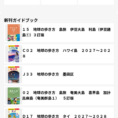
新刊ガイドブック
１５ 地球の歩き方 島旅 伊豆大島 利島（伊豆諸
島①）３訂版
Ｃ０２ 地球の歩き方 ハワイ島 ２０２７～２０２
８
Ｊ３３ 地球の歩き方 墨田区
０２ 地球の歩き方 島旅 奄美大島 喜界島 加計
呂麻島（奄美群島１） ５訂版
Ｄ１７ 地球の歩き方 タイ ２０２７～２０２８