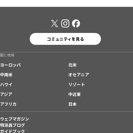
コミュニティを見る
国と地域
ヨーロッパ
北米
中南米
オセアニア
ハワイ
リゾート
アジア
中近東
アフリカ
日本
ウェブマガジン
特派員ブログ
ガイドブック