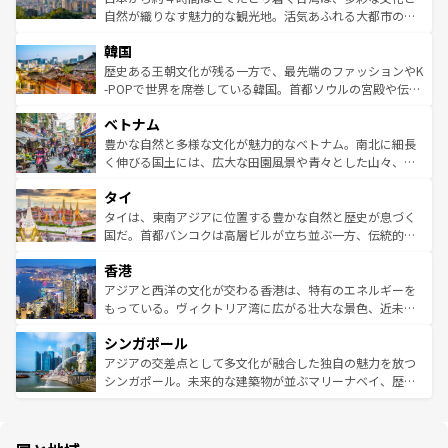
ク、伝統的なフラダンスなど、すべてがハワイの魅力を彩
ど、見どころがたくさん。また、カフェやワイン、オージ
自然が織りなす魅力的な観光地。活気あふれる大都市の台
っている。訪れるたびに新しい発見と感動が待っているハ
ービーフなどの食文化も豊かで、美味しいものであふれて
北やノスタルジックな町並みが人気な九份（ジォウフェ
ワイを、存分に味わってほしい。 なお、新着のハワイ情報
韓国
いる。アクティビティも充実しており、サーフィンやダイ
ン）、静ひつな山岳地帯である台湾東部など、都市の喧騒
は
コンテンツ一覧
を参照してほしい。
ビング、ハイキングなど、アウトドア好きにはたまらな
と山間の静けさが共存しており、訪れる人に新しい発見と
歴史ある王朝文化が残る一方で、最先端のファッションやK
い。オーストラリアの多彩な魅力を存分に味わいつくそ
驚きをもたらしてくれる。また、奥深い台湾の食文化も魅
-POPで世界を席巻している韓国。首都ソウルの宮殿や伝統
う。 なお、新着のオーストラリア情報は
コンテンツ一覧
を
力で、夜市などの屋台グルメから高級料理、ヘルシーで美
家屋が並ぶエリアでは韓国の歴史と文化に浸ることがで
参照してほしい。
ベトナム
容にもいいと評判のスイーツなど、バラエティ豊かな料理
き、地方に足を延ばせば四季折々の自然美を楽しむことが
が味わえる。 なお、新着の台湾情報は
コンテンツ一覧
を参
できる。そして、キムチや焼肉、絶品のストリートフード
豊かな自然と多様な文化が魅力的なベトナム。南北に細長
照してほしい。
まで、さまざまな韓国料理が待っている。夜には、韓国な
く伸びる国土には、広大な田園風景や青々とした山々、世
らではのナイトライフも堪能できる。あたたかいホスピタ
界遺産に登録された壮大な自然景観が点在し、都市部では
タイ
リティに包まれながら、韓国の多彩な魅力を心ゆくまで味
急速な発展と共に伝統が息づく。ハノイの古い町並みやホ
わってみてほしい。 なお、新着の韓国情報は
コンテンツ一
ーチミン市のフランス統治時代の建物も、独特の雰囲気を
タイは、東南アジアに位置する豊かな自然と歴史が息づく
覧
を参照してほしい。
醸し出している。また、バラエティの豊かさとおいしさで
国だ。首都バンコクは高層ビルが立ち並ぶ一方、伝統的な
世界中の食通を魅了してやまないベトナム料理も魅力のひ
寺院や市場がいたるところに点在し、古きよき文化と現代
香港
とつ。フォーやバインミー、ベトナムコーヒーなどは、ぜ
の活気が交差している。北部ではチェンマイなどの山岳地
ひ現地で味わいたい。どの地域を訪れてもあたたかい人々
帯で自然と触れ合い、南部ではプーケットやクラビの美し
アジアと西洋の文化が交わる香港は、特有のエネルギーを
が旅行者を迎えてくれるので、きっと忘れられない旅にな
いビーチでリゾート気分を楽しむことができる。タイ料理
もっている。ヴィクトリア湾に広がる壮大な景色、近未来
るはずだ。 なお、新着のベトナム情報は
コンテンツ一覧
を
は世界的に有名で、屋台から高級レストランまで味覚を刺
的なアートスポット、そして歴史と現代が融合した町並
参照してほしい。
シンガポール
激する。気候は一年中温暖で、どの季節にも異なる楽しみ
み、どこを訪れても感動するはず。観光スポットが密集し
が待っている。親しみやすいタイの人々、仏教を中心とし
ており、効率よく見どころを回れるのも魅力。息をのむよ
アジアの交差点として多文化が融合した独自の魅力を放つ
た文化、そして多様な観光資源が、訪れる旅人を魅了し続
うな絶景から文化的な体験まで、香港を存分に楽しみ尽く
シンガポール。未来的な建築物が並ぶマリーナベイ、歴史
ける。 なお、新着のタイ情報は
コンテンツ一覧
を参照して
そう。 なお、新着の香港情報は
コンテンツ一覧
を参照して
と伝統を感じられるエスニックタウン、多数の緑豊かな公
ほしい。
ほしい。
園や自然保護区など、自然が調和した近代的な景観と文化
の多様性あふれるカラフルな町は、どこを歩いても新しい