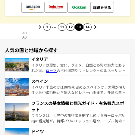
詳細を見る
…
1
11
12
13
14
AD
AD
人気の国と地域から探す
イタリア
イタリアは歴史、文化、グルメ、自然と多彩な魅力にあふ
れた国。
ローマ
の古代遺跡やフィレンツェのルネッサンス
美術、ヴェネツィアの運河など、歴史あるスポットはもち
スペイン
ろん、トスカーナの美しい田園風景やアマルフィ海岸の絶
景など、自然景観も見逃せない。観光の合間には、本場の
イベリア半島のほぼ80％を占めるスペインは、太陽が降り
ピザやパスタなど、絶品のイタリア料理を堪能することも
注ぐ地中海沿岸から雄大なピレネー山脈まで、多彩な自然
できる。朝目覚めてから夜眠るまで、すべての瞬間を楽し
と文化が詰まったヨーロッパ屈指の旅行先だ。多様な地域
フランスの基本情報と観光ガイド・有名観光スポ
ませてくれるイタリアで、忘れられない旅をしてみよう！
文化が根付くこの国では、情熱的なフラメンコ、熱気あふ
なお、新着のイタリア情報は
コンテンツ一覧
を参照してほ
れる闘牛、そして美味しいタパスが生活の一部となってい
ット
しい。
る。首都マドリードの洗練された雰囲気や、バルセロナの
フランスは、世界中の旅行者を魅了し続けるヨーロッパ屈
アートに溢れた街角から、地方では古代ローマ遺跡や中世
指の観光地だ。首都パリのエッフェル塔やルーブル美術館
の城塞都市、穏やかなビーチリゾートまで多彩な表情を見
といった象徴的なスポットから、田舎町の古風な美しさま
せる。地方によって風土や気候が異なるスペインはその個
ドイツ
で、幅広い魅力が詰まっている。華麗な宮殿、歴史的な大