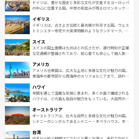
性で訪れる人を魅了する。 なお、新着のスペイン情報は
コ
聖堂、美しいビーチ、そして豊かな自然が、訪れる者を心
ドイツは、豊かな歴史と多彩な文化が交差するヨーロッパ
ンテンツ一覧
を参照してほしい。
から魅了する。また、フランスは美食の国としても知ら
の中心に位置する国。中世の街並みが残るロマンチック街
れ、フランス料理はユネスコ無形文化遺産にも登録されて
道から、未来を先取りするようなモダンな都市まで多様な
イギリス
いる。シャンパンの発祥地であるランス、プロヴァンスの
顔を持つこの国は、どこを歩いても飽きることがない。ベ
香り高いラベンダー畑など、多彩な楽しみ方が可能だ。さ
ルリンの文化的活気、バイエルン州のアルプスの絶景、そ
イギリスは、古きよき伝統と最先端が共存する国。ウェス
らに、パリ以外の地域にも魅力が溢れており、どの街角に
してライン川沿いのワイン畑といった風景は必見。ビール
トミンスター寺院や大英博物館のようなランドマーク、歴
も豊かな歴史と文化が息づいている。パリ以外の個性あふ
とソーセージを味わいながら地元の人と過ごす楽しい時間
史ある大学都市、美しい丘陵地帯や牧歌的な風景など、エ
れる地方に足を運ぶとそれぞれで全く異なる文化を体験で
スイス
は、お酒好きな人にはぜひ体験してほしい。 なお、新着の
リアごとに異なる魅力がある。また、優雅なアフタヌーン
きるだろう。 なお、新着のフランス情報は
コンテンツ一覧
ドイツ情報は
コンテンツ一覧
を参照してほしい。
ティー、ビール好きにはたまらない英国パブ、サッカー観
スイスの国土面積は九州ほどの広さだが、運行時刻が正確
を参照してほしい。
戦など、本場だからこそできる体験も豊富。イギリスを旅
な交通網が整備されており、初心者でも安心して個人旅行
して楽しみつくそう。 なお、新着のイギリス情報は
コンテ
を楽しめる。日本同様に時刻表どおりの旅が可能だ。中世
アメリカ
ンツ一覧
を参照してほしい。
の建物がそのまま残る町や、スイスならではのユニークな
博物館もあり、アルプス観光だけでなく町歩きも満喫する
アメリカ合衆国は、広大な土地と多様な文化が魅力の国。
ことができる。国民の所得が高いため物価も高いが、旅行
東海岸の都市部から西海岸のカリフォルニアまで、訪れる
者向けの交通パス提供のサービスもあり、うまく活用すれ
場所ごとに異なる風景と体験が待っている。ニューヨーク
ハワイ
ば市内交通費無料で観光を楽しむこともできる。 なお、新
のような巨大都市は、観光、ショッピング、エンターテイ
着のスイス情報は
コンテンツ一覧
を参照してほしい。
ンメントが詰まった刺激的なスポットだ。一方、アメリカ
年間を通じて温暖な気候に恵まれ、多くの島で構成される
西部には大自然が広がり、グランドキャニオンやイエロー
ハワイは、どの島も独自の魅力をもっている。大自然の神
ストーン国立公園といった絶景が堪能できる。さらに、南
秘を感じたいなら、火山が生み出した壮大な景観を誇るハ
オーストラリア
部のニューオーリンズでは、音楽と美食が融合した独特の
ワイ島は見逃せない。また、定番の観光地といえばオアフ
文化が魅力。旅行者はアメリカの各地域で異なる魅力を楽
島だが、静かな自然を求めるならマウイ島やカウアイ島が
オーストラリアは、壮大な自然と多様な文化が魅力の国。
しみながら、その多様性と豊かな歴史を感じることができ
おすすめ。エメラルドグリーンに輝く海をはじめ、豊かな
シドニーのシンボルであるシドニー・オペラハウス、オー
るだろう。車でのロードトリップや列車の旅も、アメリカ
文化や歴史が息づいている。「アロハスピリット」と呼ば
ストラリア東海岸北部に広がる大サンゴ礁地帯グレートバ
ならではの贅沢な旅のスタイルだ。 なお、新着のアメリカ
台湾
れるおもてなしの心で訪れる人々を迎えてくれるハワイの
リアリーフや大陸中央部にそびえるウルル（エアーズロッ
情報は
コンテンツ一覧
を参照してほしい。
人々、おいしいローカルフードやハワイアンミュージッ
ク）、タスマニアの美しい原生林やケアンズの熱帯雨林な
日本から約４時間ほどでたどり着く台湾は、多彩な文化と