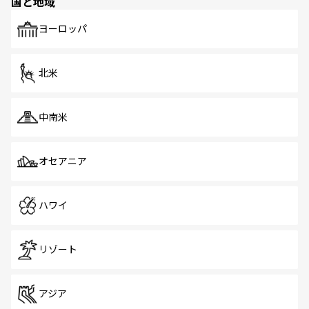
国と地域
発見がある。さらに、治安のよさや充実した公共交通機関
も、旅行者にとっては魅力的なポイント。グルメも豊富
で、ホーカーズは地元の風情を楽しめる外せないスポット
ヨーロッパ
だ。訪れる人を飽きさせないシンガポールで、多様な魅力
を体感しよう。 なお、新着のシンガポール情報は
コンテン
ツ一覧
を参照してほしい。
北米
中南米
オセアニア
ハワイ
リゾート
アジア