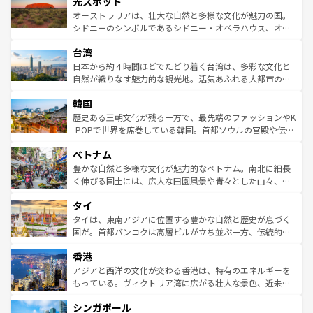
光スポット
しみながら、その多様性と豊かな歴史を感じることができ
おすすめ。エメラルドグリーンに輝く海をはじめ、豊かな
オーストラリアは、壮大な自然と多様な文化が魅力の国。
るだろう。車でのロードトリップや列車の旅も、アメリカ
文化や歴史が息づいている。「アロハスピリット」と呼ば
シドニーのシンボルであるシドニー・オペラハウス、オー
ならではの贅沢な旅のスタイルだ。 なお、新着のアメリカ
れるおもてなしの心で訪れる人々を迎えてくれるハワイの
ストラリア東海岸北部に広がる大サンゴ礁地帯グレートバ
情報は
コンテンツ一覧
を参照してほしい。
人々、おいしいローカルフードやハワイアンミュージッ
台湾
リアリーフや大陸中央部にそびえるウルル（エアーズロッ
ク、伝統的なフラダンスなど、すべてがハワイの魅力を彩
ク）、タスマニアの美しい原生林やケアンズの熱帯雨林な
日本から約４時間ほどでたどり着く台湾は、多彩な文化と
っている。訪れるたびに新しい発見と感動が待っているハ
ど、見どころがたくさん。また、カフェやワイン、オージ
自然が織りなす魅力的な観光地。活気あふれる大都市の台
ワイを、存分に味わってほしい。 なお、新着のハワイ情報
ービーフなどの食文化も豊かで、美味しいものであふれて
北やノスタルジックな町並みが人気な九份（ジォウフェ
は
コンテンツ一覧
を参照してほしい。
韓国
いる。アクティビティも充実しており、サーフィンやダイ
ン）、静ひつな山岳地帯である台湾東部など、都市の喧騒
ビング、ハイキングなど、アウトドア好きにはたまらな
と山間の静けさが共存しており、訪れる人に新しい発見と
歴史ある王朝文化が残る一方で、最先端のファッションやK
い。オーストラリアの多彩な魅力を存分に味わいつくそ
驚きをもたらしてくれる。また、奥深い台湾の食文化も魅
-POPで世界を席巻している韓国。首都ソウルの宮殿や伝統
う。 なお、新着のオーストラリア情報は
コンテンツ一覧
を
力で、夜市などの屋台グルメから高級料理、ヘルシーで美
家屋が並ぶエリアでは韓国の歴史と文化に浸ることがで
参照してほしい。
ベトナム
容にもいいと評判のスイーツなど、バラエティ豊かな料理
き、地方に足を延ばせば四季折々の自然美を楽しむことが
が味わえる。 なお、新着の台湾情報は
コンテンツ一覧
を参
できる。そして、キムチや焼肉、絶品のストリートフード
豊かな自然と多様な文化が魅力的なベトナム。南北に細長
照してほしい。
まで、さまざまな韓国料理が待っている。夜には、韓国な
く伸びる国土には、広大な田園風景や青々とした山々、世
らではのナイトライフも堪能できる。あたたかいホスピタ
界遺産に登録された壮大な自然景観が点在し、都市部では
タイ
リティに包まれながら、韓国の多彩な魅力を心ゆくまで味
急速な発展と共に伝統が息づく。ハノイの古い町並みやホ
わってみてほしい。 なお、新着の韓国情報は
コンテンツ一
ーチミン市のフランス統治時代の建物も、独特の雰囲気を
タイは、東南アジアに位置する豊かな自然と歴史が息づく
覧
を参照してほしい。
醸し出している。また、バラエティの豊かさとおいしさで
国だ。首都バンコクは高層ビルが立ち並ぶ一方、伝統的な
世界中の食通を魅了してやまないベトナム料理も魅力のひ
寺院や市場がいたるところに点在し、古きよき文化と現代
香港
とつ。フォーやバインミー、ベトナムコーヒーなどは、ぜ
の活気が交差している。北部ではチェンマイなどの山岳地
ひ現地で味わいたい。どの地域を訪れてもあたたかい人々
帯で自然と触れ合い、南部ではプーケットやクラビの美し
アジアと西洋の文化が交わる香港は、特有のエネルギーを
が旅行者を迎えてくれるので、きっと忘れられない旅にな
いビーチでリゾート気分を楽しむことができる。タイ料理
もっている。ヴィクトリア湾に広がる壮大な景色、近未来
るはずだ。 なお、新着のベトナム情報は
コンテンツ一覧
を
は世界的に有名で、屋台から高級レストランまで味覚を刺
的なアートスポット、そして歴史と現代が融合した町並
参照してほしい。
シンガポール
激する。気候は一年中温暖で、どの季節にも異なる楽しみ
み、どこを訪れても感動するはず。観光スポットが密集し