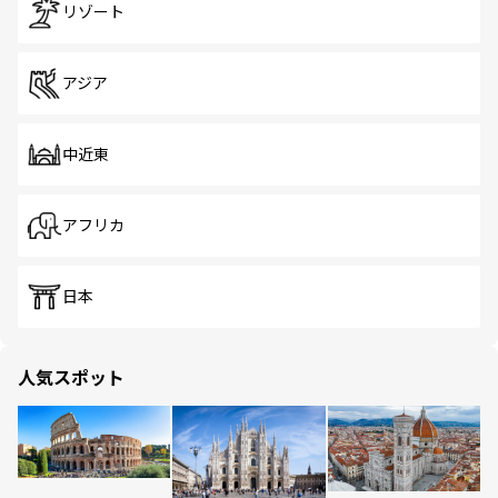
リゾート
アジア
中近東
アフリカ
日本
人気スポット