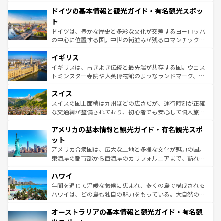
の城塞都市、穏やかなビーチリゾートまで多彩な表情を見
といった象徴的なスポットから、田舎町の古風な美しさま
せる。地方によって風土や気候が異なるスペインはその個
ドイツの基本情報と観光ガイド・有名観光スポッ
で、幅広い魅力が詰まっている。華麗な宮殿、歴史的な大
性で訪れる人を魅了する。 なお、新着のスペイン情報は
コ
聖堂、美しいビーチ、そして豊かな自然が、訪れる者を心
ト
ンテンツ一覧
を参照してほしい。
から魅了する。また、フランスは美食の国としても知ら
ドイツは、豊かな歴史と多彩な文化が交差するヨーロッパ
れ、フランス料理はユネスコ無形文化遺産にも登録されて
の中心に位置する国。中世の街並みが残るロマンチック街
いる。シャンパンの発祥地であるランス、プロヴァンスの
道から、未来を先取りするようなモダンな都市まで多様な
香り高いラベンダー畑など、多彩な楽しみ方が可能だ。さ
イギリス
顔を持つこの国は、どこを歩いても飽きることがない。ベ
らに、パリ以外の地域にも魅力が溢れており、どの街角に
ルリンの文化的活気、バイエルン州のアルプスの絶景、そ
イギリスは、古きよき伝統と最先端が共存する国。ウェス
も豊かな歴史と文化が息づいている。パリ以外の個性あふ
してライン川沿いのワイン畑といった風景は必見。ビール
トミンスター寺院や大英博物館のようなランドマーク、歴
れる地方に足を運ぶとそれぞれで全く異なる文化を体験で
とソーセージを味わいながら地元の人と過ごす楽しい時間
史ある大学都市、美しい丘陵地帯や牧歌的な風景など、エ
きるだろう。 なお、新着のフランス情報は
コンテンツ一覧
スイス
は、お酒好きな人にはぜひ体験してほしい。 なお、新着の
リアごとに異なる魅力がある。また、優雅なアフタヌーン
を参照してほしい。
ドイツ情報は
コンテンツ一覧
を参照してほしい。
ティー、ビール好きにはたまらない英国パブ、サッカー観
スイスの国土面積は九州ほどの広さだが、運行時刻が正確
戦など、本場だからこそできる体験も豊富。イギリスを旅
な交通網が整備されており、初心者でも安心して個人旅行
して楽しみつくそう。 なお、新着のイギリス情報は
コンテ
を楽しめる。日本同様に時刻表どおりの旅が可能だ。中世
アメリカの基本情報と観光ガイド・有名観光スポ
ンツ一覧
を参照してほしい。
の建物がそのまま残る町や、スイスならではのユニークな
博物館もあり、アルプス観光だけでなく町歩きも満喫する
ット
ことができる。国民の所得が高いため物価も高いが、旅行
アメリカ合衆国は、広大な土地と多様な文化が魅力の国。
者向けの交通パス提供のサービスもあり、うまく活用すれ
東海岸の都市部から西海岸のカリフォルニアまで、訪れる
ば市内交通費無料で観光を楽しむこともできる。 なお、新
場所ごとに異なる風景と体験が待っている。ニューヨーク
着のスイス情報は
コンテンツ一覧
を参照してほしい。
ハワイ
のような巨大都市は、観光、ショッピング、エンターテイ
ンメントが詰まった刺激的なスポットだ。一方、アメリカ
年間を通じて温暖な気候に恵まれ、多くの島で構成される
西部には大自然が広がり、グランドキャニオンやイエロー
ハワイは、どの島も独自の魅力をもっている。大自然の神
ストーン国立公園といった絶景が堪能できる。さらに、南
秘を感じたいなら、火山が生み出した壮大な景観を誇るハ
オーストラリアの基本情報と観光ガイド・有名観
部のニューオーリンズでは、音楽と美食が融合した独特の
ワイ島は見逃せない。また、定番の観光地といえばオアフ
文化が魅力。旅行者はアメリカの各地域で異なる魅力を楽
島だが、静かな自然を求めるならマウイ島やカウアイ島が