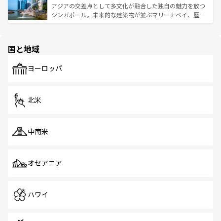
が待っている。親しみやすいタイの人々、仏教を中心とし
ており、効率よく見どころを回れるのも魅力。息をのむよ
アジアの交差点として多文化が融合した独自の魅力を放つ
た文化、そして多様な観光資源が、訪れる旅人を魅了し続
うな絶景から文化的な体験まで、香港を存分に楽しみ尽く
シンガポール。未来的な建築物が並ぶマリーナベイ、歴史
ける。 なお、新着のタイ情報は
コンテンツ一覧
を参照して
そう。 なお、新着の香港情報は
コンテンツ一覧
を参照して
と伝統を感じられるエスニックタウン、多数の緑豊かな公
ほしい。
ほしい。
園や自然保護区など、自然が調和した近代的な景観と文化
の多様性あふれるカラフルな町は、どこを歩いても新しい
国と地域
発見がある。さらに、治安のよさや充実した公共交通機関
も、旅行者にとっては魅力的なポイント。グルメも豊富
で、ホーカーズは地元の風情を楽しめる外せないスポット
ヨーロッパ
だ。訪れる人を飽きさせないシンガポールで、多様な魅力
を体感しよう。 なお、新着のシンガポール情報は
コンテン
ツ一覧
を参照してほしい。
北米
中南米
オセアニア
ハワイ