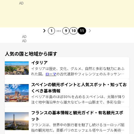
AD
…
1
9
10
11
AD
AD
人気の国と地域から探す
イタリア
イタリアは歴史、文化、グルメ、自然と多彩な魅力にあふ
れた国。
ローマ
の古代遺跡やフィレンツェのルネッサンス
美術、ヴェネツィアの運河など、歴史あるスポットはもち
スペインの観光ポイントと人気スポット・知ってお
ろん、トスカーナの美しい田園風景やアマルフィ海岸の絶
景など、自然景観も見逃せない。観光の合間には、本場の
くべき基本情報
ピザやパスタなど、絶品のイタリア料理を堪能することも
イベリア半島のほぼ80％を占めるスペインは、太陽が降り
できる。朝目覚めてから夜眠るまで、すべての瞬間を楽し
注ぐ地中海沿岸から雄大なピレネー山脈まで、多彩な自然
ませてくれるイタリアで、忘れられない旅をしてみよう！
と文化が詰まったヨーロッパ屈指の旅行先だ。多様な地域
なお、新着のイタリア情報は
コンテンツ一覧
を参照してほ
フランスの基本情報と観光ガイド・有名観光スポ
文化が根付くこの国では、情熱的なフラメンコ、熱気あふ
しい。
れる闘牛、そして美味しいタパスが生活の一部となってい
ット
る。首都マドリードの洗練された雰囲気や、バルセロナの
フランスは、世界中の旅行者を魅了し続けるヨーロッパ屈
アートに溢れた街角から、地方では古代ローマ遺跡や中世
指の観光地だ。首都パリのエッフェル塔やルーブル美術館