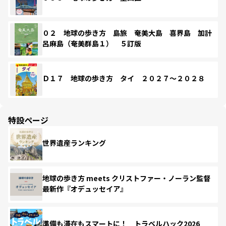
０２ 地球の歩き方 島旅 奄美大島 喜界島 加計
呂麻島（奄美群島１） ５訂版
Ｄ１７ 地球の歩き方 タイ ２０２７～２０２８
特設ページ
世界遺産ランキング
地球の歩き方 meets クリストファー・ノーラン監督
最新作『オデュッセイア』
準備も滞在もスマートに！ トラベルハック2026