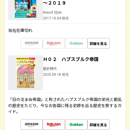
～２０１９
Resort Style
2017.10.04 発売
当社在庫切れ
詳細を見る
Ｈ０２ ハプスブルク帝国
歴史時代
2025.09.18 発売
「日の沈まぬ帝国」と称されたハプスブルク帝国の栄光と動乱
の歴史をたどり、今なお各国に残る史跡を巡る歴史を旅するガ
イド。
詳細を見る