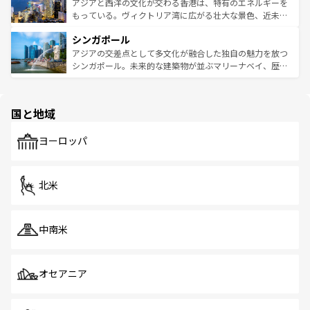
ひ現地で味わいたい。どの地域を訪れてもあたたかい人々
帯で自然と触れ合い、南部ではプーケットやクラビの美し
アジアと西洋の文化が交わる香港は、特有のエネルギーを
が旅行者を迎えてくれるので、きっと忘れられない旅にな
いビーチでリゾート気分を楽しむことができる。タイ料理
もっている。ヴィクトリア湾に広がる壮大な景色、近未来
るはずだ。 なお、新着のベトナム情報は
コンテンツ一覧
を
は世界的に有名で、屋台から高級レストランまで味覚を刺
的なアートスポット、そして歴史と現代が融合した町並
参照してほしい。
シンガポール
激する。気候は一年中温暖で、どの季節にも異なる楽しみ
み、どこを訪れても感動するはず。観光スポットが密集し
が待っている。親しみやすいタイの人々、仏教を中心とし
ており、効率よく見どころを回れるのも魅力。息をのむよ
アジアの交差点として多文化が融合した独自の魅力を放つ
た文化、そして多様な観光資源が、訪れる旅人を魅了し続
うな絶景から文化的な体験まで、香港を存分に楽しみ尽く
シンガポール。未来的な建築物が並ぶマリーナベイ、歴史
ける。 なお、新着のタイ情報は
コンテンツ一覧
を参照して
そう。 なお、新着の香港情報は
コンテンツ一覧
を参照して
と伝統を感じられるエスニックタウン、多数の緑豊かな公
ほしい。
ほしい。
園や自然保護区など、自然が調和した近代的な景観と文化
の多様性あふれるカラフルな町は、どこを歩いても新しい
国と地域
発見がある。さらに、治安のよさや充実した公共交通機関
も、旅行者にとっては魅力的なポイント。グルメも豊富
で、ホーカーズは地元の風情を楽しめる外せないスポット
ヨーロッパ
だ。訪れる人を飽きさせないシンガポールで、多様な魅力
を体感しよう。 なお、新着のシンガポール情報は
コンテン
ツ一覧
を参照してほしい。
北米
中南米
オセアニア