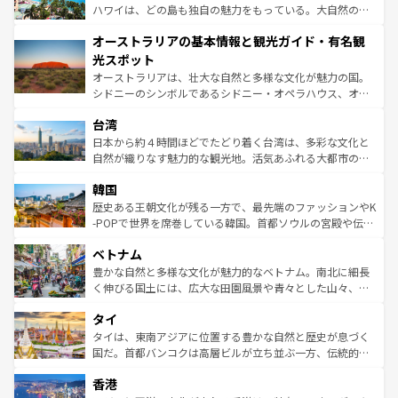
西部には大自然が広がり、グランドキャニオンやイエロー
ハワイは、どの島も独自の魅力をもっている。大自然の神
ストーン国立公園といった絶景が堪能できる。さらに、南
秘を感じたいなら、火山が生み出した壮大な景観を誇るハ
オーストラリアの基本情報と観光ガイド・有名観
部のニューオーリンズでは、音楽と美食が融合した独特の
ワイ島は見逃せない。また、定番の観光地といえばオアフ
文化が魅力。旅行者はアメリカの各地域で異なる魅力を楽
島だが、静かな自然を求めるならマウイ島やカウアイ島が
光スポット
しみながら、その多様性と豊かな歴史を感じることができ
おすすめ。エメラルドグリーンに輝く海をはじめ、豊かな
オーストラリアは、壮大な自然と多様な文化が魅力の国。
るだろう。車でのロードトリップや列車の旅も、アメリカ
文化や歴史が息づいている。「アロハスピリット」と呼ば
シドニーのシンボルであるシドニー・オペラハウス、オー
ならではの贅沢な旅のスタイルだ。 なお、新着のアメリカ
れるおもてなしの心で訪れる人々を迎えてくれるハワイの
ストラリア東海岸北部に広がる大サンゴ礁地帯グレートバ
情報は
コンテンツ一覧
を参照してほしい。
人々、おいしいローカルフードやハワイアンミュージッ
台湾
リアリーフや大陸中央部にそびえるウルル（エアーズロッ
ク、伝統的なフラダンスなど、すべてがハワイの魅力を彩
ク）、タスマニアの美しい原生林やケアンズの熱帯雨林な
日本から約４時間ほどでたどり着く台湾は、多彩な文化と
っている。訪れるたびに新しい発見と感動が待っているハ
ど、見どころがたくさん。また、カフェやワイン、オージ
自然が織りなす魅力的な観光地。活気あふれる大都市の台
ワイを、存分に味わってほしい。 なお、新着のハワイ情報
ービーフなどの食文化も豊かで、美味しいものであふれて
北やノスタルジックな町並みが人気な九份（ジォウフェ
は
コンテンツ一覧
を参照してほしい。
韓国
いる。アクティビティも充実しており、サーフィンやダイ
ン）、静ひつな山岳地帯である台湾東部など、都市の喧騒
ビング、ハイキングなど、アウトドア好きにはたまらな
と山間の静けさが共存しており、訪れる人に新しい発見と
歴史ある王朝文化が残る一方で、最先端のファッションやK
い。オーストラリアの多彩な魅力を存分に味わいつくそ
驚きをもたらしてくれる。また、奥深い台湾の食文化も魅
-POPで世界を席巻している韓国。首都ソウルの宮殿や伝統
う。 なお、新着のオーストラリア情報は
コンテンツ一覧
を
力で、夜市などの屋台グルメから高級料理、ヘルシーで美
家屋が並ぶエリアでは韓国の歴史と文化に浸ることがで
参照してほしい。
ベトナム
容にもいいと評判のスイーツなど、バラエティ豊かな料理
き、地方に足を延ばせば四季折々の自然美を楽しむことが
が味わえる。 なお、新着の台湾情報は
コンテンツ一覧
を参
できる。そして、キムチや焼肉、絶品のストリートフード
豊かな自然と多様な文化が魅力的なベトナム。南北に細長
照してほしい。
まで、さまざまな韓国料理が待っている。夜には、韓国な
く伸びる国土には、広大な田園風景や青々とした山々、世
らではのナイトライフも堪能できる。あたたかいホスピタ
界遺産に登録された壮大な自然景観が点在し、都市部では
タイ
リティに包まれながら、韓国の多彩な魅力を心ゆくまで味
急速な発展と共に伝統が息づく。ハノイの古い町並みやホ
わってみてほしい。 なお、新着の韓国情報は
コンテンツ一
ーチミン市のフランス統治時代の建物も、独特の雰囲気を
タイは、東南アジアに位置する豊かな自然と歴史が息づく
覧
を参照してほしい。
醸し出している。また、バラエティの豊かさとおいしさで
国だ。首都バンコクは高層ビルが立ち並ぶ一方、伝統的な
世界中の食通を魅了してやまないベトナム料理も魅力のひ
寺院や市場がいたるところに点在し、古きよき文化と現代
香港
とつ。フォーやバインミー、ベトナムコーヒーなどは、ぜ
の活気が交差している。北部ではチェンマイなどの山岳地