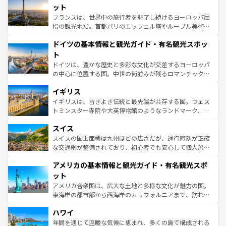
しい。
れる闘牛、そして美味しいタパスが生活の一部となってい
ット
る。首都マドリードの洗練された雰囲気や、バルセロナの
フランスは、世界中の旅行者を魅了し続けるヨーロッパ屈
アートに溢れた街角から、地方では古代ローマ遺跡や中世
指の観光地だ。首都パリのエッフェル塔やルーブル美術館
の城塞都市、穏やかなビーチリゾートまで多彩な表情を見
といった象徴的なスポットから、田舎町の古風な美しさま
せる。地方によって風土や気候が異なるスペインはその個
ドイツの基本情報と観光ガイド・有名観光スポッ
で、幅広い魅力が詰まっている。華麗な宮殿、歴史的な大
性で訪れる人を魅了する。 なお、新着のスペイン情報は
コ
聖堂、美しいビーチ、そして豊かな自然が、訪れる者を心
ト
ンテンツ一覧
を参照してほしい。
から魅了する。また、フランスは美食の国としても知ら
ドイツは、豊かな歴史と多彩な文化が交差するヨーロッパ
れ、フランス料理はユネスコ無形文化遺産にも登録されて
の中心に位置する国。中世の街並みが残るロマンチック街
いる。シャンパンの発祥地であるランス、プロヴァンスの
道から、未来を先取りするようなモダンな都市まで多様な
香り高いラベンダー畑など、多彩な楽しみ方が可能だ。さ
イギリス
顔を持つこの国は、どこを歩いても飽きることがない。ベ
らに、パリ以外の地域にも魅力が溢れており、どの街角に
ルリンの文化的活気、バイエルン州のアルプスの絶景、そ
イギリスは、古きよき伝統と最先端が共存する国。ウェス
も豊かな歴史と文化が息づいている。パリ以外の個性あふ
してライン川沿いのワイン畑といった風景は必見。ビール
トミンスター寺院や大英博物館のようなランドマーク、歴
れる地方に足を運ぶとそれぞれで全く異なる文化を体験で
とソーセージを味わいながら地元の人と過ごす楽しい時間
史ある大学都市、美しい丘陵地帯や牧歌的な風景など、エ
きるだろう。 なお、新着のフランス情報は
コンテンツ一覧
スイス
は、お酒好きな人にはぜひ体験してほしい。 なお、新着の
リアごとに異なる魅力がある。また、優雅なアフタヌーン
を参照してほしい。
ドイツ情報は
コンテンツ一覧
を参照してほしい。
ティー、ビール好きにはたまらない英国パブ、サッカー観
スイスの国土面積は九州ほどの広さだが、運行時刻が正確
戦など、本場だからこそできる体験も豊富。イギリスを旅
な交通網が整備されており、初心者でも安心して個人旅行
して楽しみつくそう。 なお、新着のイギリス情報は
コンテ
を楽しめる。日本同様に時刻表どおりの旅が可能だ。中世
アメリカの基本情報と観光ガイド・有名観光スポ
ンツ一覧
を参照してほしい。
の建物がそのまま残る町や、スイスならではのユニークな
博物館もあり、アルプス観光だけでなく町歩きも満喫する
ット
ことができる。国民の所得が高いため物価も高いが、旅行
アメリカ合衆国は、広大な土地と多様な文化が魅力の国。
者向けの交通パス提供のサービスもあり、うまく活用すれ
東海岸の都市部から西海岸のカリフォルニアまで、訪れる
ば市内交通費無料で観光を楽しむこともできる。 なお、新
場所ごとに異なる風景と体験が待っている。ニューヨーク
着のスイス情報は
コンテンツ一覧
を参照してほしい。
ハワイ
のような巨大都市は、観光、ショッピング、エンターテイ
ンメントが詰まった刺激的なスポットだ。一方、アメリカ
年間を通じて温暖な気候に恵まれ、多くの島で構成される