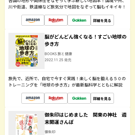
各国の地形や関係性をなぞって学ぶ新しい地図本！国境や州、
川や街道、鉄道線など旅気分で地図をなぞって脳もイキイキ！
詳細を見る
脳がどんどん強くなる！すごい地球の
歩き方
BOOKS 旅と健康
2022.11.25 発売
旅先で、近所で、自宅で今すぐ実践！楽しく脳を鍛える５０の
トレーニングを「地球の歩き方」が最新脳科学とともに解説
詳細を見る
御朱印はじめました 関東の神社 週
末開運さんぽ
御朱印