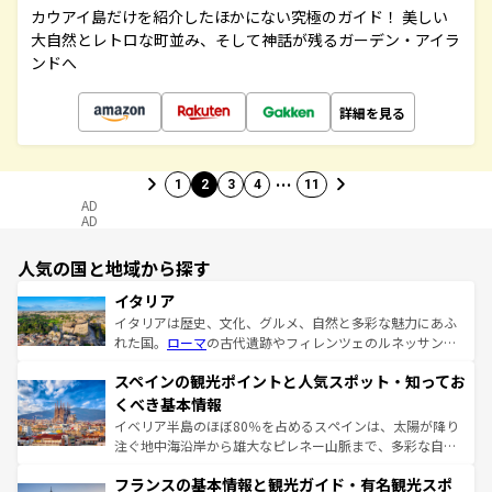
カウアイ島だけを紹介したほかにない究極のガイド！ 美しい
大自然とレトロな町並み、そして神話が残るガーデン・アイラ
ンドへ
詳細を見る
…
1
2
3
4
11
AD
AD
人気の国と地域から探す
イタリア
イタリアは歴史、文化、グルメ、自然と多彩な魅力にあふ
れた国。
ローマ
の古代遺跡やフィレンツェのルネッサンス
美術、ヴェネツィアの運河など、歴史あるスポットはもち
スペインの観光ポイントと人気スポット・知ってお
ろん、トスカーナの美しい田園風景やアマルフィ海岸の絶
景など、自然景観も見逃せない。観光の合間には、本場の
くべき基本情報
ピザやパスタなど、絶品のイタリア料理を堪能することも
イベリア半島のほぼ80％を占めるスペインは、太陽が降り
できる。朝目覚めてから夜眠るまで、すべての瞬間を楽し
注ぐ地中海沿岸から雄大なピレネー山脈まで、多彩な自然
ませてくれるイタリアで、忘れられない旅をしてみよう！
と文化が詰まったヨーロッパ屈指の旅行先だ。多様な地域
なお、新着のイタリア情報は
コンテンツ一覧
を参照してほ
フランスの基本情報と観光ガイド・有名観光スポ
文化が根付くこの国では、情熱的なフラメンコ、熱気あふ