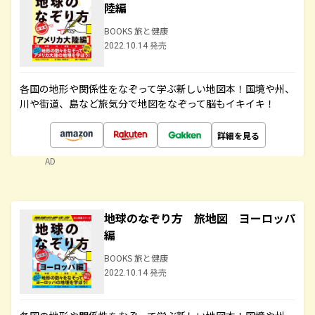
陸編
BOOKS 旅と健康
2022.10.14 発売
各国の地形や関係性をなぞって学ぶ新しい地図本！国境や州、
川や街道、島など旅気分で地図をなぞって脳もイキイキ！
詳細を見る
AD
地球のなぞり方 旅地図 ヨーロッパ
編
BOOKS 旅と健康
2022.10.14 発売