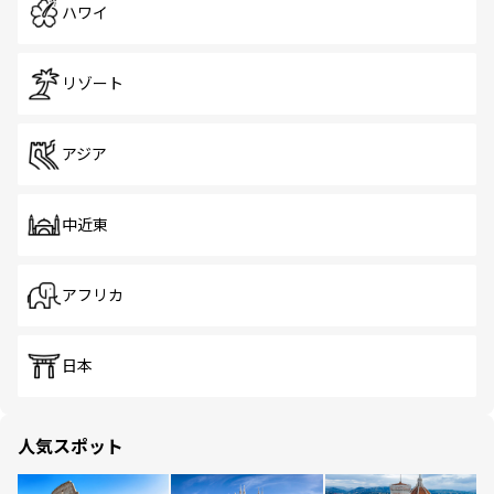
ハワイ
リゾート
アジア
中近東
アフリカ
日本
人気スポット