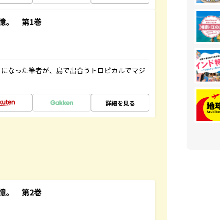
憶。 第1巻
とになった筆者が、島で出合うトロピカルでマジ
詳細を見る
憶。 第2巻