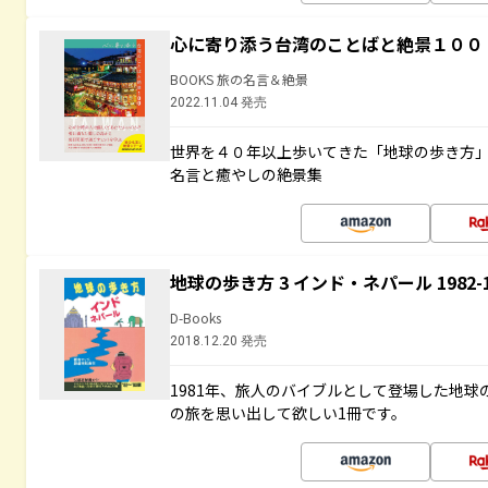
心に寄り添う台湾のことばと絶景１００
BOOKS 旅の名言＆絶景
2022.11.04 発売
世界を４０年以上歩いてきた「地球の歩き方
名言と癒やしの絶景集
地球の歩き方 3 インド・ネパール 1982
D-Books
2018.12.20 発売
1981年、旅人のバイブルとして登場した地
の旅を思い出して欲しい1冊です。