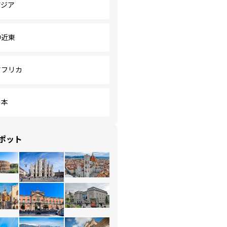
アジア
中近東
アフリカ
日本
ポット