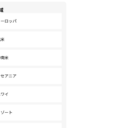
域
ヨーロッパ
北米
中南米
オセアニア
ハワイ
リゾート