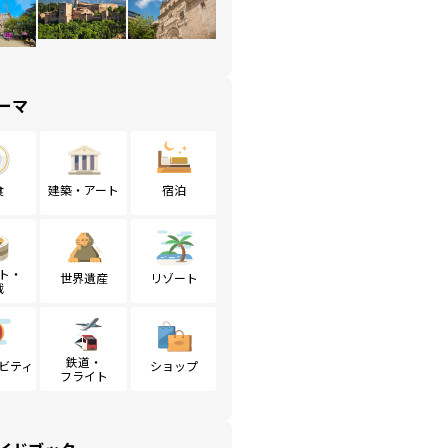
ーマ
食
建築・アート
宿泊
ト・
世界遺産
リゾート
戦
鉄道・
ビティ
ショップ
フライト