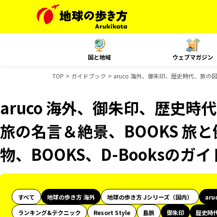
国と地域
ウェブマガジン
TOP
ガイドブック
aruco 海外、御朱印、歴史時代、旅の図
aruco 海外、御朱印、歴史時
旅の名言＆絶景、BOOKS 旅と
物、BOOKS、D-Booksのガ
すべて
地球の歩き方 海外
地球の歩き方 Jシリーズ（国内）
aru
ランキング&テクニック
Resort Style
島旅
御朱印
歴史時