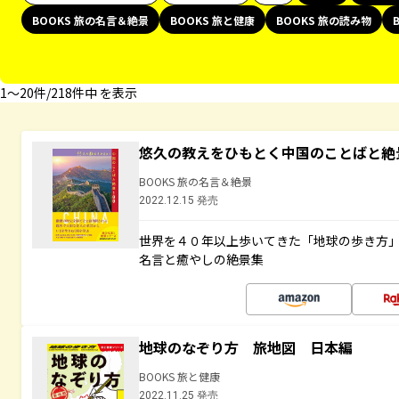
BOOKS 旅の名言＆絶景
BOOKS 旅と健康
BOOKS 旅の読み物
1〜20件/218件中 を表示
悠久の教えをひもとく中国のことばと絶
BOOKS 旅の名言＆絶景
2022.12.15 発売
世界を４０年以上歩いてきた「地球の歩き方
名言と癒やしの絶景集
地球のなぞり方 旅地図 日本編
BOOKS 旅と健康
2022.11.25 発売