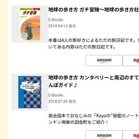
地球の歩き方 ガチ冒険～地球の歩き方
D-Books
2018.04.12 発売
本書は4人の旅好きによるただの旅日記です。
いてある内容はただの旅日記です。
地球の歩き方 カンタベリーと周辺のす
んぽガイド♪
D-Books
2018.07.26 発売
英会話本でおなじみの「Kayoの“秘密のノー
ンドン南東の田舎町をご紹介！