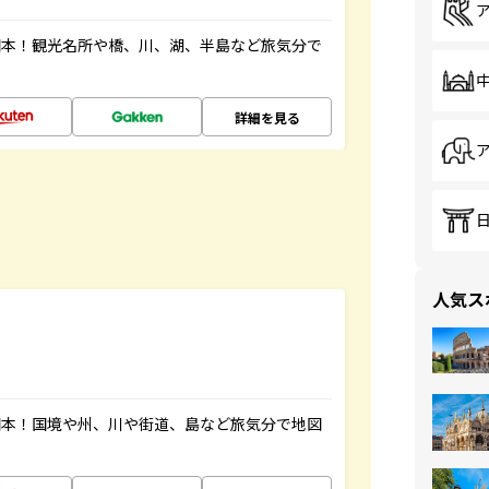
図本！観光名所や橋、川、湖、半島など旅気分で
詳細を見る
人気ス
図本！国境や州、川や街道、島など旅気分で地図