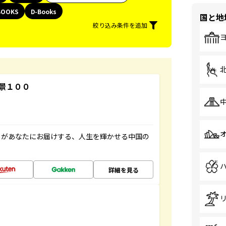
BOOKS
D-Books
国と地
絞り込み条件を追加
景１００
」があなたにお届けする、人生を輝かせる中国の
詳細を見る