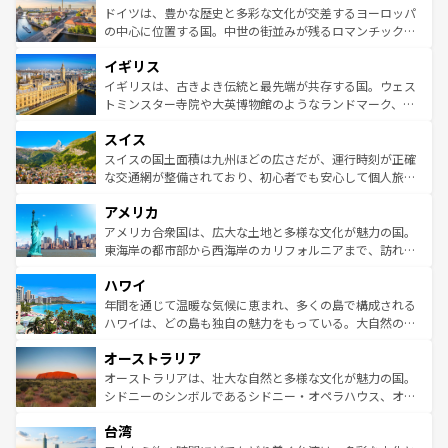
せる。地方によって風土や気候が異なるスペインはその個
聖堂、美しいビーチ、そして豊かな自然が、訪れる者を心
ドイツは、豊かな歴史と多彩な文化が交差するヨーロッパ
性で訪れる人を魅了する。 なお、新着のスペイン情報は
コ
から魅了する。また、フランスは美食の国としても知ら
の中心に位置する国。中世の街並みが残るロマンチック街
ンテンツ一覧
を参照してほしい。
れ、フランス料理はユネスコ無形文化遺産にも登録されて
道から、未来を先取りするようなモダンな都市まで多様な
イギリス
いる。シャンパンの発祥地であるランス、プロヴァンスの
顔を持つこの国は、どこを歩いても飽きることがない。ベ
香り高いラベンダー畑など、多彩な楽しみ方が可能だ。さ
ルリンの文化的活気、バイエルン州のアルプスの絶景、そ
イギリスは、古きよき伝統と最先端が共存する国。ウェス
らに、パリ以外の地域にも魅力が溢れており、どの街角に
してライン川沿いのワイン畑といった風景は必見。ビール
トミンスター寺院や大英博物館のようなランドマーク、歴
も豊かな歴史と文化が息づいている。パリ以外の個性あふ
とソーセージを味わいながら地元の人と過ごす楽しい時間
史ある大学都市、美しい丘陵地帯や牧歌的な風景など、エ
れる地方に足を運ぶとそれぞれで全く異なる文化を体験で
スイス
は、お酒好きな人にはぜひ体験してほしい。 なお、新着の
リアごとに異なる魅力がある。また、優雅なアフタヌーン
きるだろう。 なお、新着のフランス情報は
コンテンツ一覧
ドイツ情報は
コンテンツ一覧
を参照してほしい。
ティー、ビール好きにはたまらない英国パブ、サッカー観
スイスの国土面積は九州ほどの広さだが、運行時刻が正確
を参照してほしい。
戦など、本場だからこそできる体験も豊富。イギリスを旅
な交通網が整備されており、初心者でも安心して個人旅行
して楽しみつくそう。 なお、新着のイギリス情報は
コンテ
を楽しめる。日本同様に時刻表どおりの旅が可能だ。中世
アメリカ
ンツ一覧
を参照してほしい。
の建物がそのまま残る町や、スイスならではのユニークな
博物館もあり、アルプス観光だけでなく町歩きも満喫する
アメリカ合衆国は、広大な土地と多様な文化が魅力の国。
ことができる。国民の所得が高いため物価も高いが、旅行
東海岸の都市部から西海岸のカリフォルニアまで、訪れる
者向けの交通パス提供のサービスもあり、うまく活用すれ
場所ごとに異なる風景と体験が待っている。ニューヨーク
ハワイ
ば市内交通費無料で観光を楽しむこともできる。 なお、新
のような巨大都市は、観光、ショッピング、エンターテイ
着のスイス情報は
コンテンツ一覧
を参照してほしい。
ンメントが詰まった刺激的なスポットだ。一方、アメリカ
年間を通じて温暖な気候に恵まれ、多くの島で構成される
西部には大自然が広がり、グランドキャニオンやイエロー
ハワイは、どの島も独自の魅力をもっている。大自然の神
ストーン国立公園といった絶景が堪能できる。さらに、南
秘を感じたいなら、火山が生み出した壮大な景観を誇るハ
オーストラリア
部のニューオーリンズでは、音楽と美食が融合した独特の
ワイ島は見逃せない。また、定番の観光地といえばオアフ
文化が魅力。旅行者はアメリカの各地域で異なる魅力を楽
島だが、静かな自然を求めるならマウイ島やカウアイ島が
オーストラリアは、壮大な自然と多様な文化が魅力の国。
しみながら、その多様性と豊かな歴史を感じることができ
おすすめ。エメラルドグリーンに輝く海をはじめ、豊かな
シドニーのシンボルであるシドニー・オペラハウス、オー
るだろう。車でのロードトリップや列車の旅も、アメリカ
文化や歴史が息づいている。「アロハスピリット」と呼ば
ストラリア東海岸北部に広がる大サンゴ礁地帯グレートバ
ならではの贅沢な旅のスタイルだ。 なお、新着のアメリカ
台湾
れるおもてなしの心で訪れる人々を迎えてくれるハワイの
リアリーフや大陸中央部にそびえるウルル（エアーズロッ
情報は
コンテンツ一覧
を参照してほしい。