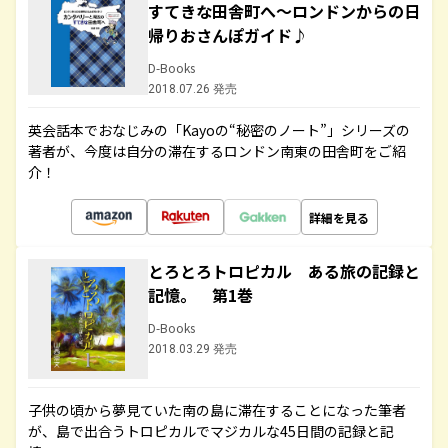
すてきな田舎町へ～ロンドンからの日
帰りおさんぽガイド♪
D-Books
2018.07.26 発売
英会話本でおなじみの「Kayoの“秘密のノート”」シリーズの
著者が、今度は自分の滞在するロンドン南東の田舎町をご紹
介！
詳細を見る
とろとろトロピカル ある旅の記録と
記憶。 第1巻
D-Books
2018.03.29 発売
子供の頃から夢見ていた南の島に滞在することになった筆者
が、島で出合うトロピカルでマジカルな45日間の記録と記