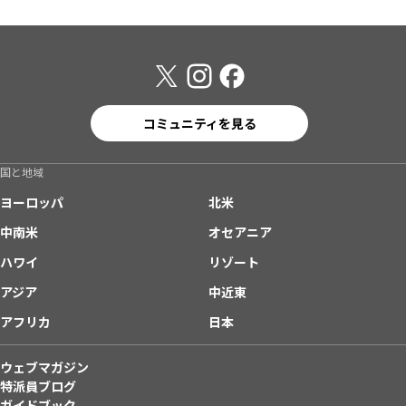
コミュニティを見る
国と地域
ヨーロッパ
北米
中南米
オセアニア
ハワイ
リゾート
アジア
中近東
アフリカ
日本
ウェブマガジン
特派員ブログ
ガイドブック