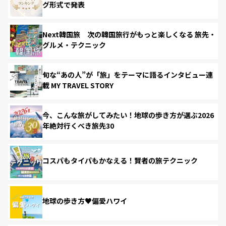
グ形式で発表
Next韓国旅 次の韓国旅行がもっと楽しくなる 旅先・
グルメ・テクニック
旬な“あの人”が「旅」をテーマに語るインタビュー連
載 MY TRAVEL STORY
今、こんな旅がしてみたい！地球の歩き方が選ぶ2026
年絶対行くべき旅先30
コスパもタイパもかなえる！賢者の旅テクニック
地球の歩き方♥偏愛ハワイ