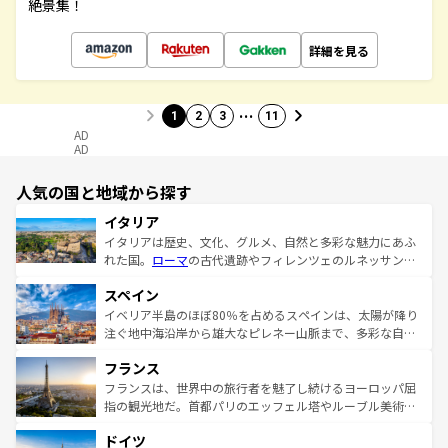
絶景集！
詳細を見る
…
1
2
3
11
AD
AD
人気の国と地域から探す
イタリア
イタリアは歴史、文化、グルメ、自然と多彩な魅力にあふ
れた国。
ローマ
の古代遺跡やフィレンツェのルネッサンス
美術、ヴェネツィアの運河など、歴史あるスポットはもち
スペイン
ろん、トスカーナの美しい田園風景やアマルフィ海岸の絶
景など、自然景観も見逃せない。観光の合間には、本場の
イベリア半島のほぼ80％を占めるスペインは、太陽が降り
ピザやパスタなど、絶品のイタリア料理を堪能することも
注ぐ地中海沿岸から雄大なピレネー山脈まで、多彩な自然
できる。朝目覚めてから夜眠るまで、すべての瞬間を楽し
と文化が詰まったヨーロッパ屈指の旅行先だ。多様な地域
フランス
ませてくれるイタリアで、忘れられない旅をしてみよう！
文化が根付くこの国では、情熱的なフラメンコ、熱気あふ
なお、新着のイタリア情報は
コンテンツ一覧
を参照してほ
れる闘牛、そして美味しいタパスが生活の一部となってい
フランスは、世界中の旅行者を魅了し続けるヨーロッパ屈
しい。
る。首都マドリードの洗練された雰囲気や、バルセロナの
指の観光地だ。首都パリのエッフェル塔やルーブル美術館
アートに溢れた街角から、地方では古代ローマ遺跡や中世
といった象徴的なスポットから、田舎町の古風な美しさま
ドイツ
の城塞都市、穏やかなビーチリゾートまで多彩な表情を見
で、幅広い魅力が詰まっている。華麗な宮殿、歴史的な大