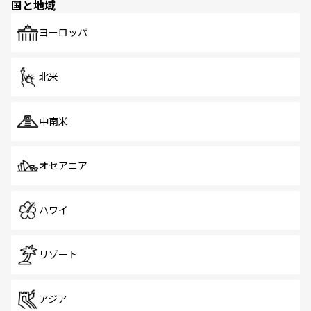
国と地域
発見がある。さらに、治安のよさや充実した公共交通機関
も、旅行者にとっては魅力的なポイント。グルメも豊富
で、ホーカーズは地元の風情を楽しめる外せないスポット
ヨーロッパ
だ。訪れる人を飽きさせないシンガポールで、多様な魅力
を体感しよう。 なお、新着のシンガポール情報は
コンテン
ツ一覧
を参照してほしい。
北米
中南米
オセアニア
ハワイ
リゾート
アジア