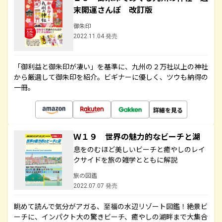
末開運さんぽ 改訂版
御朱印
2022.11.04 発売
「御利益と御朱印が凄い」を基準に、九州の２万社以上の神社
から厳選して御朱印を紹介。ビギナーに優しく、ツウも納得の
一冊。
詳細を見る
Ｗ１９ 世界の魅力的なビーチと湖
息をのむほど美しいビーチと癒やしのレイ
クサイドを旅の雑学とともに解説
旅の図鑑
2022.07.07 発売
眺めて読んで気分がアガる、至福の水辺リゾート図鑑！絶景ビ
ーチに、インパクト大の驚きビーチ、癒やしの湖畔まで大集合