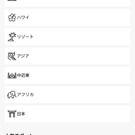
ハワイ
リゾート
アジア
中近東
アフリカ
日本