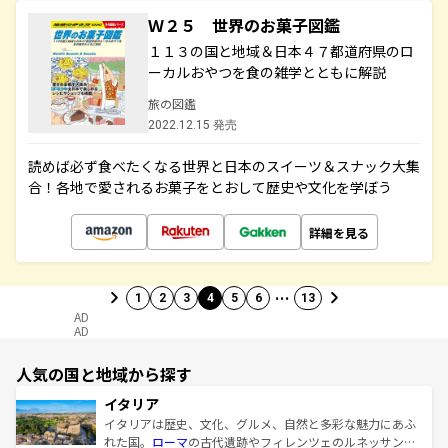
Ｗ２５ 世界のお菓子図鑑
１１３の国と地域＆日本４７都道府県のロ
ーカルおやつを食の雑学とともに解説
旅の図鑑
2022.12.15 発売
読めば必ず食べたくなる世界と日本のスイーツ＆スナック大集
合！各地で愛されるお菓子をとおして歴史や文化を学ぼう
詳細を見る
…
1
2
3
4
5
6
13
AD
AD
人気の国と地域から探す
イタリア
イタリアは歴史、文化、グルメ、自然と多彩な魅力にあふ
れた国。
ローマ
の古代遺跡やフィレンツェのルネッサンス