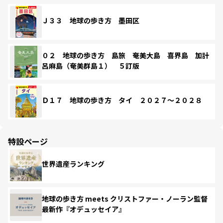
Ｊ３３ 地球の歩き方 墨田区
０２ 地球の歩き方 島旅 奄美大島 喜界島 加計
呂麻島（奄美群島１） ５訂版
Ｄ１７ 地球の歩き方 タイ ２０２７～２０２８
特設ページ
世界遺産ランキング
地球の歩き方 meets クリストファー・ノーラン監督
最新作『オデュッセイア』