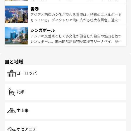
世界中の食通を魅了してやまないベトナム料理も魅力のひ
寺院や市場がいたるところに点在し、古きよき文化と現代
香港
とつ。フォーやバインミー、ベトナムコーヒーなどは、ぜ
の活気が交差している。北部ではチェンマイなどの山岳地
ひ現地で味わいたい。どの地域を訪れてもあたたかい人々
帯で自然と触れ合い、南部ではプーケットやクラビの美し
アジアと西洋の文化が交わる香港は、特有のエネルギーを
が旅行者を迎えてくれるので、きっと忘れられない旅にな
いビーチでリゾート気分を楽しむことができる。タイ料理
もっている。ヴィクトリア湾に広がる壮大な景色、近未来
るはずだ。 なお、新着のベトナム情報は
コンテンツ一覧
を
は世界的に有名で、屋台から高級レストランまで味覚を刺
的なアートスポット、そして歴史と現代が融合した町並
参照してほしい。
シンガポール
激する。気候は一年中温暖で、どの季節にも異なる楽しみ
み、どこを訪れても感動するはず。観光スポットが密集し
が待っている。親しみやすいタイの人々、仏教を中心とし
ており、効率よく見どころを回れるのも魅力。息をのむよ
アジアの交差点として多文化が融合した独自の魅力を放つ
た文化、そして多様な観光資源が、訪れる旅人を魅了し続
うな絶景から文化的な体験まで、香港を存分に楽しみ尽く
シンガポール。未来的な建築物が並ぶマリーナベイ、歴史
ける。 なお、新着のタイ情報は
コンテンツ一覧
を参照して
そう。 なお、新着の香港情報は
コンテンツ一覧
を参照して
と伝統を感じられるエスニックタウン、多数の緑豊かな公
ほしい。
ほしい。
園や自然保護区など、自然が調和した近代的な景観と文化
の多様性あふれるカラフルな町は、どこを歩いても新しい
国と地域
発見がある。さらに、治安のよさや充実した公共交通機関
も、旅行者にとっては魅力的なポイント。グルメも豊富
で、ホーカーズは地元の風情を楽しめる外せないスポット
ヨーロッパ
だ。訪れる人を飽きさせないシンガポールで、多様な魅力
を体感しよう。 なお、新着のシンガポール情報は
コンテン
ツ一覧
を参照してほしい。
北米
中南米
オセアニア