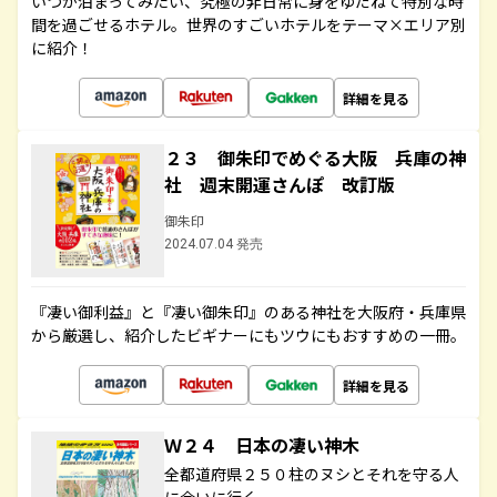
いつか泊まってみたい、究極の非日常に身をゆだねて特別な時
間を過ごせるホテル。世界のすごいホテルをテーマ×エリア別
に紹介！
詳細を見る
２３ 御朱印でめぐる大阪 兵庫の神
社 週末開運さんぽ 改訂版
御朱印
2024.07.04 発売
『凄い御利益』と『凄い御朱印』のある神社を大阪府・兵庫県
から厳選し、紹介したビギナーにもツウにもおすすめの一冊。
詳細を見る
Ｗ２４ 日本の凄い神木
全都道府県２５０柱のヌシとそれを守る人