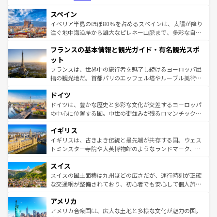
美術、ヴェネツィアの運河など、歴史あるスポットはもち
スペイン
ろん、トスカーナの美しい田園風景やアマルフィ海岸の絶
景など、自然景観も見逃せない。観光の合間には、本場の
イベリア半島のほぼ80％を占めるスペインは、太陽が降り
ピザやパスタなど、絶品のイタリア料理を堪能することも
注ぐ地中海沿岸から雄大なピレネー山脈まで、多彩な自然
できる。朝目覚めてから夜眠るまで、すべての瞬間を楽し
と文化が詰まったヨーロッパ屈指の旅行先だ。多様な地域
フランスの基本情報と観光ガイド・有名観光スポ
ませてくれるイタリアで、忘れられない旅をしてみよう！
文化が根付くこの国では、情熱的なフラメンコ、熱気あふ
なお、新着のイタリア情報は
コンテンツ一覧
を参照してほ
れる闘牛、そして美味しいタパスが生活の一部となってい
ット
しい。
る。首都マドリードの洗練された雰囲気や、バルセロナの
フランスは、世界中の旅行者を魅了し続けるヨーロッパ屈
アートに溢れた街角から、地方では古代ローマ遺跡や中世
指の観光地だ。首都パリのエッフェル塔やルーブル美術館
の城塞都市、穏やかなビーチリゾートまで多彩な表情を見
といった象徴的なスポットから、田舎町の古風な美しさま
せる。地方によって風土や気候が異なるスペインはその個
ドイツ
で、幅広い魅力が詰まっている。華麗な宮殿、歴史的な大
性で訪れる人を魅了する。 なお、新着のスペイン情報は
コ
聖堂、美しいビーチ、そして豊かな自然が、訪れる者を心
ドイツは、豊かな歴史と多彩な文化が交差するヨーロッパ
ンテンツ一覧
を参照してほしい。
から魅了する。また、フランスは美食の国としても知ら
の中心に位置する国。中世の街並みが残るロマンチック街
れ、フランス料理はユネスコ無形文化遺産にも登録されて
道から、未来を先取りするようなモダンな都市まで多様な
イギリス
いる。シャンパンの発祥地であるランス、プロヴァンスの
顔を持つこの国は、どこを歩いても飽きることがない。ベ
香り高いラベンダー畑など、多彩な楽しみ方が可能だ。さ
ルリンの文化的活気、バイエルン州のアルプスの絶景、そ
イギリスは、古きよき伝統と最先端が共存する国。ウェス
らに、パリ以外の地域にも魅力が溢れており、どの街角に
してライン川沿いのワイン畑といった風景は必見。ビール
トミンスター寺院や大英博物館のようなランドマーク、歴
も豊かな歴史と文化が息づいている。パリ以外の個性あふ
とソーセージを味わいながら地元の人と過ごす楽しい時間
史ある大学都市、美しい丘陵地帯や牧歌的な風景など、エ
れる地方に足を運ぶとそれぞれで全く異なる文化を体験で
スイス
は、お酒好きな人にはぜひ体験してほしい。 なお、新着の
リアごとに異なる魅力がある。また、優雅なアフタヌーン
きるだろう。 なお、新着のフランス情報は
コンテンツ一覧
ドイツ情報は
コンテンツ一覧
を参照してほしい。
ティー、ビール好きにはたまらない英国パブ、サッカー観
スイスの国土面積は九州ほどの広さだが、運行時刻が正確
を参照してほしい。
戦など、本場だからこそできる体験も豊富。イギリスを旅
な交通網が整備されており、初心者でも安心して個人旅行
して楽しみつくそう。 なお、新着のイギリス情報は
コンテ
を楽しめる。日本同様に時刻表どおりの旅が可能だ。中世
アメリカ
ンツ一覧
を参照してほしい。
の建物がそのまま残る町や、スイスならではのユニークな
博物館もあり、アルプス観光だけでなく町歩きも満喫する
アメリカ合衆国は、広大な土地と多様な文化が魅力の国。