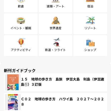
飲食
建築・アート
宿泊
イベント・観戦
世界遺産
リゾート
アクティビティ
鉄道・フライト
ショップ
新刊ガイドブック
１５ 地球の歩き方 島旅 伊豆大島 利島（伊豆諸
島①）３訂版
Ｃ０２ 地球の歩き方 ハワイ島 ２０２７～２０２
８