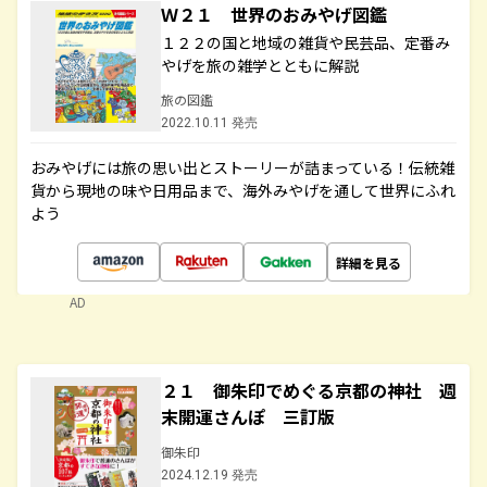
Ｗ２１ 世界のおみやげ図鑑
１２２の国と地域の雑貨や民芸品、定番み
やげを旅の雑学とともに解説
旅の図鑑
2022.10.11 発売
おみやげには旅の思い出とストーリーが詰まっている！伝統雑
貨から現地の味や日用品まで、海外みやげを通して世界にふれ
よう
詳細を見る
AD
２１ 御朱印でめぐる京都の神社 週
末開運さんぽ 三訂版
御朱印
2024.12.19 発売