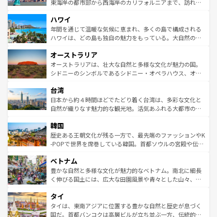
ことができる。国民の所得が高いため物価も高いが、旅行
東海岸の都市部から西海岸のカリフォルニアまで、訪れる
者向けの交通パス提供のサービスもあり、うまく活用すれ
場所ごとに異なる風景と体験が待っている。ニューヨーク
ハワイ
ば市内交通費無料で観光を楽しむこともできる。 なお、新
のような巨大都市は、観光、ショッピング、エンターテイ
着のスイス情報は
コンテンツ一覧
を参照してほしい。
ンメントが詰まった刺激的なスポットだ。一方、アメリカ
年間を通じて温暖な気候に恵まれ、多くの島で構成される
西部には大自然が広がり、グランドキャニオンやイエロー
ハワイは、どの島も独自の魅力をもっている。大自然の神
ストーン国立公園といった絶景が堪能できる。さらに、南
秘を感じたいなら、火山が生み出した壮大な景観を誇るハ
オーストラリア
部のニューオーリンズでは、音楽と美食が融合した独特の
ワイ島は見逃せない。また、定番の観光地といえばオアフ
文化が魅力。旅行者はアメリカの各地域で異なる魅力を楽
島だが、静かな自然を求めるならマウイ島やカウアイ島が
オーストラリアは、壮大な自然と多様な文化が魅力の国。
しみながら、その多様性と豊かな歴史を感じることができ
おすすめ。エメラルドグリーンに輝く海をはじめ、豊かな
シドニーのシンボルであるシドニー・オペラハウス、オー
るだろう。車でのロードトリップや列車の旅も、アメリカ
文化や歴史が息づいている。「アロハスピリット」と呼ば
ストラリア東海岸北部に広がる大サンゴ礁地帯グレートバ
ならではの贅沢な旅のスタイルだ。 なお、新着のアメリカ
台湾
れるおもてなしの心で訪れる人々を迎えてくれるハワイの
リアリーフや大陸中央部にそびえるウルル（エアーズロッ
情報は
コンテンツ一覧
を参照してほしい。
人々、おいしいローカルフードやハワイアンミュージッ
ク）、タスマニアの美しい原生林やケアンズの熱帯雨林な
日本から約４時間ほどでたどり着く台湾は、多彩な文化と
ク、伝統的なフラダンスなど、すべてがハワイの魅力を彩
ど、見どころがたくさん。また、カフェやワイン、オージ
自然が織りなす魅力的な観光地。活気あふれる大都市の台
っている。訪れるたびに新しい発見と感動が待っているハ
ービーフなどの食文化も豊かで、美味しいものであふれて
北やノスタルジックな町並みが人気な九份（ジォウフェ
ワイを、存分に味わってほしい。 なお、新着のハワイ情報
韓国
いる。アクティビティも充実しており、サーフィンやダイ
ン）、静ひつな山岳地帯である台湾東部など、都市の喧騒
は
コンテンツ一覧
を参照してほしい。
ビング、ハイキングなど、アウトドア好きにはたまらな
と山間の静けさが共存しており、訪れる人に新しい発見と
歴史ある王朝文化が残る一方で、最先端のファッションやK
い。オーストラリアの多彩な魅力を存分に味わいつくそ
驚きをもたらしてくれる。また、奥深い台湾の食文化も魅
-POPで世界を席巻している韓国。首都ソウルの宮殿や伝統
う。 なお、新着のオーストラリア情報は
コンテンツ一覧
を
力で、夜市などの屋台グルメから高級料理、ヘルシーで美
家屋が並ぶエリアでは韓国の歴史と文化に浸ることがで
参照してほしい。
ベトナム
容にもいいと評判のスイーツなど、バラエティ豊かな料理
き、地方に足を延ばせば四季折々の自然美を楽しむことが
が味わえる。 なお、新着の台湾情報は
コンテンツ一覧
を参
できる。そして、キムチや焼肉、絶品のストリートフード
豊かな自然と多様な文化が魅力的なベトナム。南北に細長
照してほしい。
まで、さまざまな韓国料理が待っている。夜には、韓国な
く伸びる国土には、広大な田園風景や青々とした山々、世
らではのナイトライフも堪能できる。あたたかいホスピタ
界遺産に登録された壮大な自然景観が点在し、都市部では
タイ
リティに包まれながら、韓国の多彩な魅力を心ゆくまで味
急速な発展と共に伝統が息づく。ハノイの古い町並みやホ
わってみてほしい。 なお、新着の韓国情報は
コンテンツ一
ーチミン市のフランス統治時代の建物も、独特の雰囲気を
タイは、東南アジアに位置する豊かな自然と歴史が息づく
覧
を参照してほしい。
醸し出している。また、バラエティの豊かさとおいしさで
国だ。首都バンコクは高層ビルが立ち並ぶ一方、伝統的な