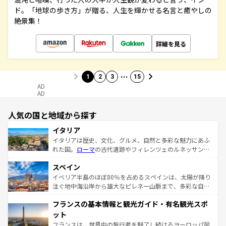
ド。「地球の歩き方」が贈る、人生を輝かせる名言と癒やしの
絶景集！
詳細を見る
…
1
2
3
15
AD
AD
人気の国と地域から探す
イタリア
イタリアは歴史、文化、グルメ、自然と多彩な魅力にあふ
れた国。
ローマ
の古代遺跡やフィレンツェのルネッサンス
美術、ヴェネツィアの運河など、歴史あるスポットはもち
スペイン
ろん、トスカーナの美しい田園風景やアマルフィ海岸の絶
景など、自然景観も見逃せない。観光の合間には、本場の
イベリア半島のほぼ80％を占めるスペインは、太陽が降り
ピザやパスタなど、絶品のイタリア料理を堪能することも
注ぐ地中海沿岸から雄大なピレネー山脈まで、多彩な自然
できる。朝目覚めてから夜眠るまで、すべての瞬間を楽し
と文化が詰まったヨーロッパ屈指の旅行先だ。多様な地域
フランスの基本情報と観光ガイド・有名観光スポ
ませてくれるイタリアで、忘れられない旅をしてみよう！
文化が根付くこの国では、情熱的なフラメンコ、熱気あふ
なお、新着のイタリア情報は
コンテンツ一覧
を参照してほ
れる闘牛、そして美味しいタパスが生活の一部となってい
ット
しい。
る。首都マドリードの洗練された雰囲気や、バルセロナの
フランスは、世界中の旅行者を魅了し続けるヨーロッパ屈