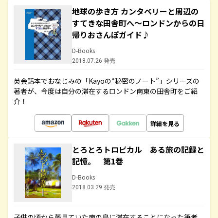
地球の歩き方 カンタベリーと周辺の
すてきな田舎町へ～ロンドンからの日
帰りおさんぽガイド♪
D-Books
2018.07.26 発売
英会話本でおなじみの「Kayoの“秘密のノート”」シリーズの
著者が、今度は自分の滞在するロンドン南東の田舎町をご紹
介！
詳細を見る
とろとろトロピカル ある旅の記録と
記憶。 第1巻
D-Books
2018.03.29 発売
子供の頃から夢見ていた南の島に滞在することになった筆者