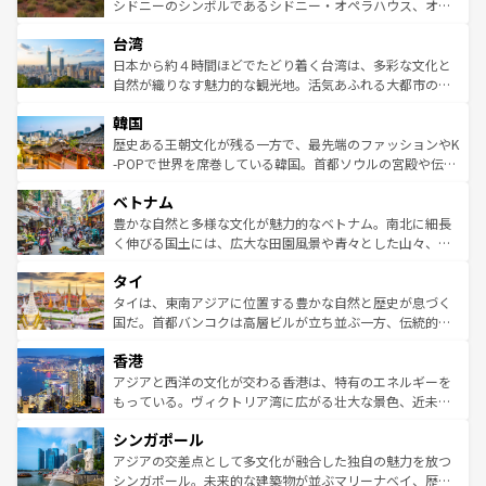
しみながら、その多様性と豊かな歴史を感じることができ
おすすめ。エメラルドグリーンに輝く海をはじめ、豊かな
シドニーのシンボルであるシドニー・オペラハウス、オー
るだろう。車でのロードトリップや列車の旅も、アメリカ
文化や歴史が息づいている。「アロハスピリット」と呼ば
ストラリア東海岸北部に広がる大サンゴ礁地帯グレートバ
ならではの贅沢な旅のスタイルだ。 なお、新着のアメリカ
台湾
れるおもてなしの心で訪れる人々を迎えてくれるハワイの
リアリーフや大陸中央部にそびえるウルル（エアーズロッ
情報は
コンテンツ一覧
を参照してほしい。
人々、おいしいローカルフードやハワイアンミュージッ
ク）、タスマニアの美しい原生林やケアンズの熱帯雨林な
日本から約４時間ほどでたどり着く台湾は、多彩な文化と
ク、伝統的なフラダンスなど、すべてがハワイの魅力を彩
ど、見どころがたくさん。また、カフェやワイン、オージ
自然が織りなす魅力的な観光地。活気あふれる大都市の台
っている。訪れるたびに新しい発見と感動が待っているハ
ービーフなどの食文化も豊かで、美味しいものであふれて
北やノスタルジックな町並みが人気な九份（ジォウフェ
ワイを、存分に味わってほしい。 なお、新着のハワイ情報
韓国
いる。アクティビティも充実しており、サーフィンやダイ
ン）、静ひつな山岳地帯である台湾東部など、都市の喧騒
は
コンテンツ一覧
を参照してほしい。
ビング、ハイキングなど、アウトドア好きにはたまらな
と山間の静けさが共存しており、訪れる人に新しい発見と
歴史ある王朝文化が残る一方で、最先端のファッションやK
い。オーストラリアの多彩な魅力を存分に味わいつくそ
驚きをもたらしてくれる。また、奥深い台湾の食文化も魅
-POPで世界を席巻している韓国。首都ソウルの宮殿や伝統
う。 なお、新着のオーストラリア情報は
コンテンツ一覧
を
力で、夜市などの屋台グルメから高級料理、ヘルシーで美
家屋が並ぶエリアでは韓国の歴史と文化に浸ることがで
参照してほしい。
ベトナム
容にもいいと評判のスイーツなど、バラエティ豊かな料理
き、地方に足を延ばせば四季折々の自然美を楽しむことが
が味わえる。 なお、新着の台湾情報は
コンテンツ一覧
を参
できる。そして、キムチや焼肉、絶品のストリートフード
豊かな自然と多様な文化が魅力的なベトナム。南北に細長
照してほしい。
まで、さまざまな韓国料理が待っている。夜には、韓国な
く伸びる国土には、広大な田園風景や青々とした山々、世
らではのナイトライフも堪能できる。あたたかいホスピタ
界遺産に登録された壮大な自然景観が点在し、都市部では
タイ
リティに包まれながら、韓国の多彩な魅力を心ゆくまで味
急速な発展と共に伝統が息づく。ハノイの古い町並みやホ
わってみてほしい。 なお、新着の韓国情報は
コンテンツ一
ーチミン市のフランス統治時代の建物も、独特の雰囲気を
タイは、東南アジアに位置する豊かな自然と歴史が息づく
覧
を参照してほしい。
醸し出している。また、バラエティの豊かさとおいしさで
国だ。首都バンコクは高層ビルが立ち並ぶ一方、伝統的な
世界中の食通を魅了してやまないベトナム料理も魅力のひ
寺院や市場がいたるところに点在し、古きよき文化と現代
香港
とつ。フォーやバインミー、ベトナムコーヒーなどは、ぜ
の活気が交差している。北部ではチェンマイなどの山岳地
ひ現地で味わいたい。どの地域を訪れてもあたたかい人々
帯で自然と触れ合い、南部ではプーケットやクラビの美し
アジアと西洋の文化が交わる香港は、特有のエネルギーを
が旅行者を迎えてくれるので、きっと忘れられない旅にな
いビーチでリゾート気分を楽しむことができる。タイ料理
もっている。ヴィクトリア湾に広がる壮大な景色、近未来
るはずだ。 なお、新着のベトナム情報は
コンテンツ一覧
を
は世界的に有名で、屋台から高級レストランまで味覚を刺
的なアートスポット、そして歴史と現代が融合した町並
参照してほしい。
シンガポール
激する。気候は一年中温暖で、どの季節にも異なる楽しみ
み、どこを訪れても感動するはず。観光スポットが密集し
が待っている。親しみやすいタイの人々、仏教を中心とし
ており、効率よく見どころを回れるのも魅力。息をのむよ
アジアの交差点として多文化が融合した独自の魅力を放つ
た文化、そして多様な観光資源が、訪れる旅人を魅了し続
うな絶景から文化的な体験まで、香港を存分に楽しみ尽く
シンガポール。未来的な建築物が並ぶマリーナベイ、歴史