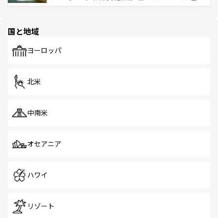
ける。 なお、新着のタイ情報は
コンテンツ一覧
を参照して
そう。 なお、新着の香港情報は
コンテンツ一覧
を参照して
と伝統を感じられるエスニックタウン、多数の緑豊かな公
ほしい。
ほしい。
園や自然保護区など、自然が調和した近代的な景観と文化
の多様性あふれるカラフルな町は、どこを歩いても新しい
国と地域
発見がある。さらに、治安のよさや充実した公共交通機関
も、旅行者にとっては魅力的なポイント。グルメも豊富
で、ホーカーズは地元の風情を楽しめる外せないスポット
ヨーロッパ
だ。訪れる人を飽きさせないシンガポールで、多様な魅力
を体感しよう。 なお、新着のシンガポール情報は
コンテン
ツ一覧
を参照してほしい。
北米
中南米
オセアニア
ハワイ
リゾート