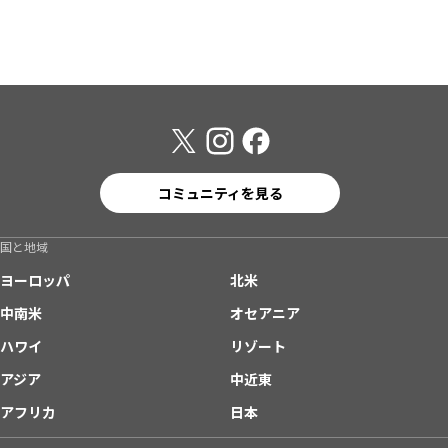
コミュニティを見る
国と地域
ヨーロッパ
北米
中南米
オセアニア
ハワイ
リゾート
アジア
中近東
アフリカ
日本