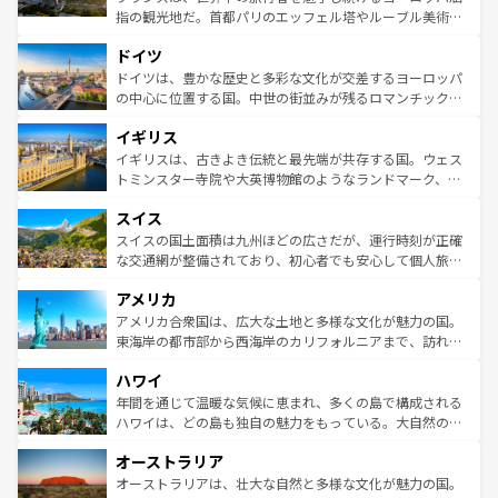
アートに溢れた街角から、地方では古代ローマ遺跡や中世
指の観光地だ。首都パリのエッフェル塔やルーブル美術館
の城塞都市、穏やかなビーチリゾートまで多彩な表情を見
といった象徴的なスポットから、田舎町の古風な美しさま
せる。地方によって風土や気候が異なるスペインはその個
ドイツ
で、幅広い魅力が詰まっている。華麗な宮殿、歴史的な大
性で訪れる人を魅了する。 なお、新着のスペイン情報は
コ
聖堂、美しいビーチ、そして豊かな自然が、訪れる者を心
ドイツは、豊かな歴史と多彩な文化が交差するヨーロッパ
ンテンツ一覧
を参照してほしい。
から魅了する。また、フランスは美食の国としても知ら
の中心に位置する国。中世の街並みが残るロマンチック街
れ、フランス料理はユネスコ無形文化遺産にも登録されて
道から、未来を先取りするようなモダンな都市まで多様な
イギリス
いる。シャンパンの発祥地であるランス、プロヴァンスの
顔を持つこの国は、どこを歩いても飽きることがない。ベ
香り高いラベンダー畑など、多彩な楽しみ方が可能だ。さ
ルリンの文化的活気、バイエルン州のアルプスの絶景、そ
イギリスは、古きよき伝統と最先端が共存する国。ウェス
らに、パリ以外の地域にも魅力が溢れており、どの街角に
してライン川沿いのワイン畑といった風景は必見。ビール
トミンスター寺院や大英博物館のようなランドマーク、歴
も豊かな歴史と文化が息づいている。パリ以外の個性あふ
とソーセージを味わいながら地元の人と過ごす楽しい時間
史ある大学都市、美しい丘陵地帯や牧歌的な風景など、エ
れる地方に足を運ぶとそれぞれで全く異なる文化を体験で
スイス
は、お酒好きな人にはぜひ体験してほしい。 なお、新着の
リアごとに異なる魅力がある。また、優雅なアフタヌーン
きるだろう。 なお、新着のフランス情報は
コンテンツ一覧
ドイツ情報は
コンテンツ一覧
を参照してほしい。
ティー、ビール好きにはたまらない英国パブ、サッカー観
スイスの国土面積は九州ほどの広さだが、運行時刻が正確
を参照してほしい。
戦など、本場だからこそできる体験も豊富。イギリスを旅
な交通網が整備されており、初心者でも安心して個人旅行
して楽しみつくそう。 なお、新着のイギリス情報は
コンテ
を楽しめる。日本同様に時刻表どおりの旅が可能だ。中世
アメリカ
ンツ一覧
を参照してほしい。
の建物がそのまま残る町や、スイスならではのユニークな
博物館もあり、アルプス観光だけでなく町歩きも満喫する
アメリカ合衆国は、広大な土地と多様な文化が魅力の国。
ことができる。国民の所得が高いため物価も高いが、旅行
東海岸の都市部から西海岸のカリフォルニアまで、訪れる
者向けの交通パス提供のサービスもあり、うまく活用すれ
場所ごとに異なる風景と体験が待っている。ニューヨーク
ハワイ
ば市内交通費無料で観光を楽しむこともできる。 なお、新
のような巨大都市は、観光、ショッピング、エンターテイ
着のスイス情報は
コンテンツ一覧
を参照してほしい。
ンメントが詰まった刺激的なスポットだ。一方、アメリカ
年間を通じて温暖な気候に恵まれ、多くの島で構成される
西部には大自然が広がり、グランドキャニオンやイエロー
ハワイは、どの島も独自の魅力をもっている。大自然の神
ストーン国立公園といった絶景が堪能できる。さらに、南
秘を感じたいなら、火山が生み出した壮大な景観を誇るハ
オーストラリア
部のニューオーリンズでは、音楽と美食が融合した独特の
ワイ島は見逃せない。また、定番の観光地といえばオアフ
文化が魅力。旅行者はアメリカの各地域で異なる魅力を楽
島だが、静かな自然を求めるならマウイ島やカウアイ島が
オーストラリアは、壮大な自然と多様な文化が魅力の国。