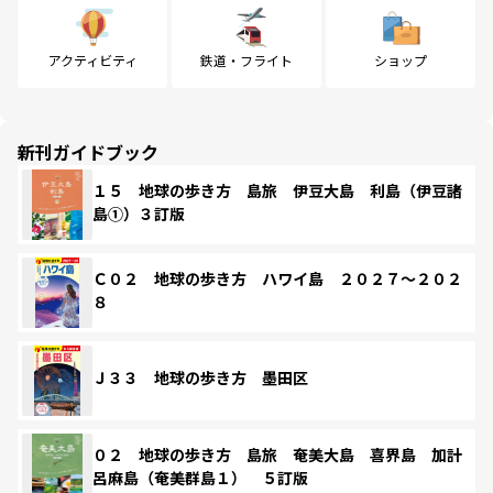
アクティビティ
鉄道・フライト
ショップ
新刊ガイドブック
１５ 地球の歩き方 島旅 伊豆大島 利島（伊豆諸
島①）３訂版
Ｃ０２ 地球の歩き方 ハワイ島 ２０２７～２０２
８
Ｊ３３ 地球の歩き方 墨田区
０２ 地球の歩き方 島旅 奄美大島 喜界島 加計
呂麻島（奄美群島１） ５訂版