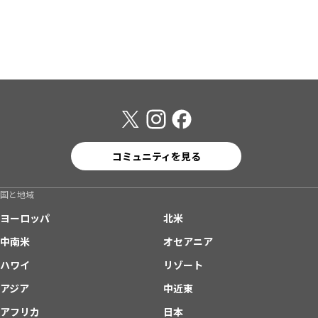
コミュニティを見る
国と地域
ヨーロッパ
北米
中南米
オセアニア
ハワイ
リゾート
アジア
中近東
アフリカ
日本