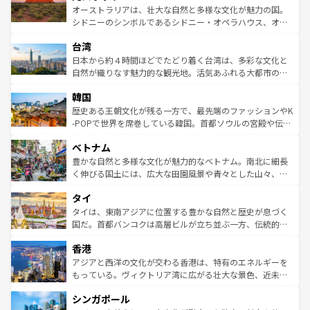
しみながら、その多様性と豊かな歴史を感じることができ
おすすめ。エメラルドグリーンに輝く海をはじめ、豊かな
オーストラリアは、壮大な自然と多様な文化が魅力の国。
るだろう。車でのロードトリップや列車の旅も、アメリカ
文化や歴史が息づいている。「アロハスピリット」と呼ば
シドニーのシンボルであるシドニー・オペラハウス、オー
ならではの贅沢な旅のスタイルだ。 なお、新着のアメリカ
れるおもてなしの心で訪れる人々を迎えてくれるハワイの
ストラリア東海岸北部に広がる大サンゴ礁地帯グレートバ
情報は
コンテンツ一覧
を参照してほしい。
人々、おいしいローカルフードやハワイアンミュージッ
台湾
リアリーフや大陸中央部にそびえるウルル（エアーズロッ
ク、伝統的なフラダンスなど、すべてがハワイの魅力を彩
ク）、タスマニアの美しい原生林やケアンズの熱帯雨林な
日本から約４時間ほどでたどり着く台湾は、多彩な文化と
っている。訪れるたびに新しい発見と感動が待っているハ
ど、見どころがたくさん。また、カフェやワイン、オージ
自然が織りなす魅力的な観光地。活気あふれる大都市の台
ワイを、存分に味わってほしい。 なお、新着のハワイ情報
ービーフなどの食文化も豊かで、美味しいものであふれて
北やノスタルジックな町並みが人気な九份（ジォウフェ
は
コンテンツ一覧
を参照してほしい。
韓国
いる。アクティビティも充実しており、サーフィンやダイ
ン）、静ひつな山岳地帯である台湾東部など、都市の喧騒
ビング、ハイキングなど、アウトドア好きにはたまらな
と山間の静けさが共存しており、訪れる人に新しい発見と
歴史ある王朝文化が残る一方で、最先端のファッションやK
い。オーストラリアの多彩な魅力を存分に味わいつくそ
驚きをもたらしてくれる。また、奥深い台湾の食文化も魅
-POPで世界を席巻している韓国。首都ソウルの宮殿や伝統
う。 なお、新着のオーストラリア情報は
コンテンツ一覧
を
力で、夜市などの屋台グルメから高級料理、ヘルシーで美
家屋が並ぶエリアでは韓国の歴史と文化に浸ることがで
参照してほしい。
ベトナム
容にもいいと評判のスイーツなど、バラエティ豊かな料理
き、地方に足を延ばせば四季折々の自然美を楽しむことが
が味わえる。 なお、新着の台湾情報は
コンテンツ一覧
を参
できる。そして、キムチや焼肉、絶品のストリートフード
豊かな自然と多様な文化が魅力的なベトナム。南北に細長
照してほしい。
まで、さまざまな韓国料理が待っている。夜には、韓国な
く伸びる国土には、広大な田園風景や青々とした山々、世
らではのナイトライフも堪能できる。あたたかいホスピタ
界遺産に登録された壮大な自然景観が点在し、都市部では
タイ
リティに包まれながら、韓国の多彩な魅力を心ゆくまで味
急速な発展と共に伝統が息づく。ハノイの古い町並みやホ
わってみてほしい。 なお、新着の韓国情報は
コンテンツ一
ーチミン市のフランス統治時代の建物も、独特の雰囲気を
タイは、東南アジアに位置する豊かな自然と歴史が息づく
覧
を参照してほしい。
醸し出している。また、バラエティの豊かさとおいしさで
国だ。首都バンコクは高層ビルが立ち並ぶ一方、伝統的な
世界中の食通を魅了してやまないベトナム料理も魅力のひ
寺院や市場がいたるところに点在し、古きよき文化と現代
香港
とつ。フォーやバインミー、ベトナムコーヒーなどは、ぜ
の活気が交差している。北部ではチェンマイなどの山岳地
ひ現地で味わいたい。どの地域を訪れてもあたたかい人々
帯で自然と触れ合い、南部ではプーケットやクラビの美し
アジアと西洋の文化が交わる香港は、特有のエネルギーを
が旅行者を迎えてくれるので、きっと忘れられない旅にな
いビーチでリゾート気分を楽しむことができる。タイ料理
もっている。ヴィクトリア湾に広がる壮大な景色、近未来
るはずだ。 なお、新着のベトナム情報は
コンテンツ一覧
を
は世界的に有名で、屋台から高級レストランまで味覚を刺
的なアートスポット、そして歴史と現代が融合した町並
参照してほしい。
シンガポール
激する。気候は一年中温暖で、どの季節にも異なる楽しみ
み、どこを訪れても感動するはず。観光スポットが密集し