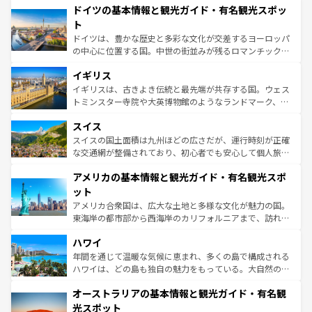
せる。地方によって風土や気候が異なるスペインはその個
ドイツの基本情報と観光ガイド・有名観光スポッ
で、幅広い魅力が詰まっている。華麗な宮殿、歴史的な大
性で訪れる人を魅了する。 なお、新着のスペイン情報は
コ
聖堂、美しいビーチ、そして豊かな自然が、訪れる者を心
ト
ンテンツ一覧
を参照してほしい。
から魅了する。また、フランスは美食の国としても知ら
ドイツは、豊かな歴史と多彩な文化が交差するヨーロッパ
れ、フランス料理はユネスコ無形文化遺産にも登録されて
の中心に位置する国。中世の街並みが残るロマンチック街
いる。シャンパンの発祥地であるランス、プロヴァンスの
道から、未来を先取りするようなモダンな都市まで多様な
香り高いラベンダー畑など、多彩な楽しみ方が可能だ。さ
イギリス
顔を持つこの国は、どこを歩いても飽きることがない。ベ
らに、パリ以外の地域にも魅力が溢れており、どの街角に
ルリンの文化的活気、バイエルン州のアルプスの絶景、そ
イギリスは、古きよき伝統と最先端が共存する国。ウェス
も豊かな歴史と文化が息づいている。パリ以外の個性あふ
してライン川沿いのワイン畑といった風景は必見。ビール
トミンスター寺院や大英博物館のようなランドマーク、歴
れる地方に足を運ぶとそれぞれで全く異なる文化を体験で
とソーセージを味わいながら地元の人と過ごす楽しい時間
史ある大学都市、美しい丘陵地帯や牧歌的な風景など、エ
きるだろう。 なお、新着のフランス情報は
コンテンツ一覧
スイス
は、お酒好きな人にはぜひ体験してほしい。 なお、新着の
リアごとに異なる魅力がある。また、優雅なアフタヌーン
を参照してほしい。
ドイツ情報は
コンテンツ一覧
を参照してほしい。
ティー、ビール好きにはたまらない英国パブ、サッカー観
スイスの国土面積は九州ほどの広さだが、運行時刻が正確
戦など、本場だからこそできる体験も豊富。イギリスを旅
な交通網が整備されており、初心者でも安心して個人旅行
して楽しみつくそう。 なお、新着のイギリス情報は
コンテ
を楽しめる。日本同様に時刻表どおりの旅が可能だ。中世
アメリカの基本情報と観光ガイド・有名観光スポ
ンツ一覧
を参照してほしい。
の建物がそのまま残る町や、スイスならではのユニークな
博物館もあり、アルプス観光だけでなく町歩きも満喫する
ット
ことができる。国民の所得が高いため物価も高いが、旅行
アメリカ合衆国は、広大な土地と多様な文化が魅力の国。
者向けの交通パス提供のサービスもあり、うまく活用すれ
東海岸の都市部から西海岸のカリフォルニアまで、訪れる
ば市内交通費無料で観光を楽しむこともできる。 なお、新
場所ごとに異なる風景と体験が待っている。ニューヨーク
着のスイス情報は
コンテンツ一覧
を参照してほしい。
ハワイ
のような巨大都市は、観光、ショッピング、エンターテイ
ンメントが詰まった刺激的なスポットだ。一方、アメリカ
年間を通じて温暖な気候に恵まれ、多くの島で構成される
西部には大自然が広がり、グランドキャニオンやイエロー
ハワイは、どの島も独自の魅力をもっている。大自然の神
ストーン国立公園といった絶景が堪能できる。さらに、南
秘を感じたいなら、火山が生み出した壮大な景観を誇るハ
オーストラリアの基本情報と観光ガイド・有名観
部のニューオーリンズでは、音楽と美食が融合した独特の
ワイ島は見逃せない。また、定番の観光地といえばオアフ
文化が魅力。旅行者はアメリカの各地域で異なる魅力を楽
島だが、静かな自然を求めるならマウイ島やカウアイ島が
光スポット