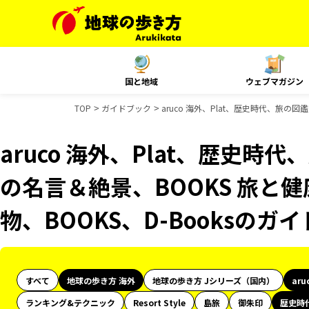
国と地域
ウェブマガジン
TOP
ガイドブック
aruco 海外、Plat、歴史時代、旅の図
aruco 海外、Plat、歴史時代
の名言＆絶景、BOOKS 旅と健
物、BOOKS、D-Booksのガ
すべて
地球の歩き方 海外
地球の歩き方 Jシリーズ（国内）
aru
ランキング&テクニック
Resort Style
島旅
御朱印
歴史時