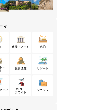
ーマ
食
建築・アート
宿泊
ト・
世界遺産
リゾート
戦
鉄道・
ビティ
ショップ
フライト