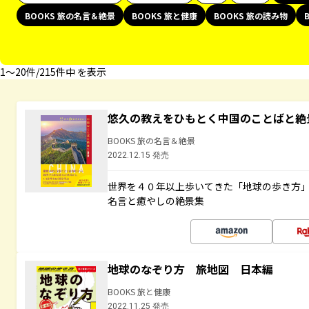
BOOKS 旅の名言＆絶景
BOOKS 旅と健康
BOOKS 旅の読み物
1〜20件/215件中 を表示
悠久の教えをひもとく中国のことばと絶
BOOKS 旅の名言＆絶景
2022.12.15 発売
世界を４０年以上歩いてきた「地球の歩き方
名言と癒やしの絶景集
地球のなぞり方 旅地図 日本編
BOOKS 旅と健康
2022.11.25 発売