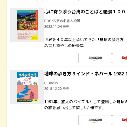
心に寄り添う台湾のことばと絶景１００
BOOKS 旅の名言＆絶景
2022.11.04 発売
世界を４０年以上歩いてきた「地球の歩き方
名言と癒やしの絶景集
地球の歩き方 3 インド・ネパール 1982
D-Books
2018.12.20 発売
1981年、旅人のバイブルとして登場した地
の旅を思い出して欲しい1冊です。