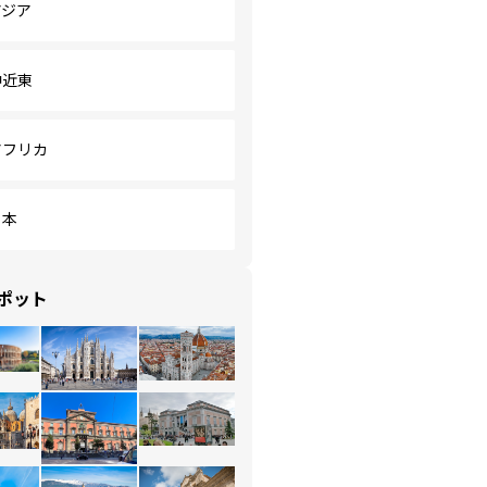
アジア
中近東
アフリカ
日本
ポット