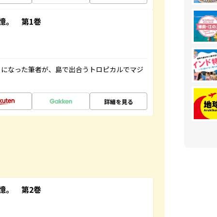
憶。 第1巻
とになった筆者が、島で出合うトロピカルでマジ
詳細を見る
憶。 第2巻