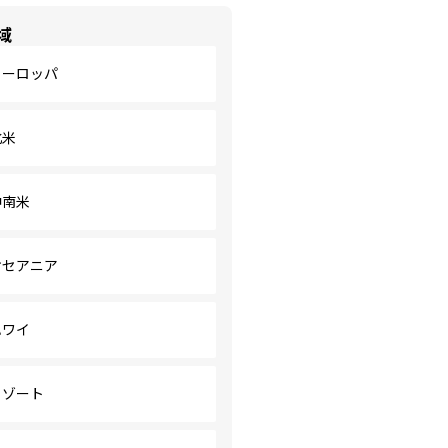
域
ヨーロッパ
北米
中南米
オセアニア
ハワイ
リゾート