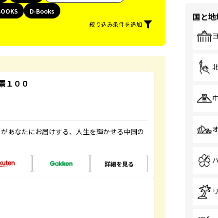
BOOKS
D-Books
国と地
絞り込み条件を追加
景１００
」があなたにお届けする、人生を輝かせる中国の
詳細を見る