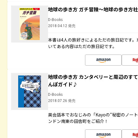
地球の歩き方 ガチ冒険～地球の歩き方
D-Books
2018.04.12 発売
本書は4人の旅好きによるただの旅日記です。
いてある内容はただの旅日記です。
地球の歩き方 カンタベリーと周辺のす
んぽガイド♪
D-Books
2018.07.26 発売
英会話本でおなじみの「Kayoの“秘密のノー
ンドン南東の田舎町をご紹介！