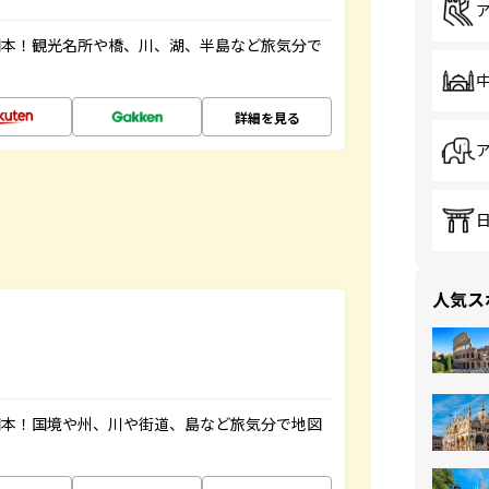
図本！観光名所や橋、川、湖、半島など旅気分で
詳細を見る
人気ス
図本！国境や州、川や街道、島など旅気分で地図