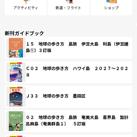
アクティビティ
鉄道・フライト
ショップ
新刊ガイドブック
１５ 地球の歩き方 島旅 伊豆大島 利島（伊豆諸
島①）３訂版
Ｃ０２ 地球の歩き方 ハワイ島 ２０２７～２０２
８
Ｊ３３ 地球の歩き方 墨田区
０２ 地球の歩き方 島旅 奄美大島 喜界島 加計
呂麻島（奄美群島１） ５訂版