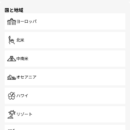
園や自然保護区など、自然が調和した近代的な景観と文化
の多様性あふれるカラフルな町は、どこを歩いても新しい
国と地域
発見がある。さらに、治安のよさや充実した公共交通機関
も、旅行者にとっては魅力的なポイント。グルメも豊富
で、ホーカーズは地元の風情を楽しめる外せないスポット
ヨーロッパ
だ。訪れる人を飽きさせないシンガポールで、多様な魅力
を体感しよう。 なお、新着のシンガポール情報は
コンテン
ツ一覧
を参照してほしい。
北米
中南米
オセアニア
ハワイ
リゾート