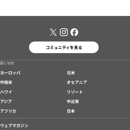
コミュニティを見る
国と地域
ヨーロッパ
北米
中南米
オセアニア
ハワイ
リゾート
アジア
中近東
アフリカ
日本
ウェブマガジン