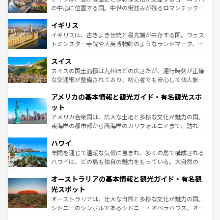
ンテンツ一覧
を参照してほしい。
から魅了する。また、フランスは美食の国としても知ら
の中心に位置する国。中世の街並みが残るロマンチック街
れ、フランス料理はユネスコ無形文化遺産にも登録されて
道から、未来を先取りするようなモダンな都市まで多様な
イギリス
いる。シャンパンの発祥地であるランス、プロヴァンスの
顔を持つこの国は、どこを歩いても飽きることがない。ベ
香り高いラベンダー畑など、多彩な楽しみ方が可能だ。さ
ルリンの文化的活気、バイエルン州のアルプスの絶景、そ
イギリスは、古きよき伝統と最先端が共存する国。ウェス
らに、パリ以外の地域にも魅力が溢れており、どの街角に
してライン川沿いのワイン畑といった風景は必見。ビール
トミンスター寺院や大英博物館のようなランドマーク、歴
も豊かな歴史と文化が息づいている。パリ以外の個性あふ
とソーセージを味わいながら地元の人と過ごす楽しい時間
史ある大学都市、美しい丘陵地帯や牧歌的な風景など、エ
れる地方に足を運ぶとそれぞれで全く異なる文化を体験で
スイス
は、お酒好きな人にはぜひ体験してほしい。 なお、新着の
リアごとに異なる魅力がある。また、優雅なアフタヌーン
きるだろう。 なお、新着のフランス情報は
コンテンツ一覧
ドイツ情報は
コンテンツ一覧
を参照してほしい。
ティー、ビール好きにはたまらない英国パブ、サッカー観
スイスの国土面積は九州ほどの広さだが、運行時刻が正確
を参照してほしい。
戦など、本場だからこそできる体験も豊富。イギリスを旅
な交通網が整備されており、初心者でも安心して個人旅行
して楽しみつくそう。 なお、新着のイギリス情報は
コンテ
を楽しめる。日本同様に時刻表どおりの旅が可能だ。中世
アメリカの基本情報と観光ガイド・有名観光スポ
ンツ一覧
を参照してほしい。
の建物がそのまま残る町や、スイスならではのユニークな
博物館もあり、アルプス観光だけでなく町歩きも満喫する
ット
ことができる。国民の所得が高いため物価も高いが、旅行
アメリカ合衆国は、広大な土地と多様な文化が魅力の国。
者向けの交通パス提供のサービスもあり、うまく活用すれ
東海岸の都市部から西海岸のカリフォルニアまで、訪れる
ば市内交通費無料で観光を楽しむこともできる。 なお、新
場所ごとに異なる風景と体験が待っている。ニューヨーク
着のスイス情報は
コンテンツ一覧
を参照してほしい。
ハワイ
のような巨大都市は、観光、ショッピング、エンターテイ
ンメントが詰まった刺激的なスポットだ。一方、アメリカ
年間を通じて温暖な気候に恵まれ、多くの島で構成される
西部には大自然が広がり、グランドキャニオンやイエロー
ハワイは、どの島も独自の魅力をもっている。大自然の神
ストーン国立公園といった絶景が堪能できる。さらに、南
秘を感じたいなら、火山が生み出した壮大な景観を誇るハ
オーストラリアの基本情報と観光ガイド・有名観
部のニューオーリンズでは、音楽と美食が融合した独特の
ワイ島は見逃せない。また、定番の観光地といえばオアフ
文化が魅力。旅行者はアメリカの各地域で異なる魅力を楽
島だが、静かな自然を求めるならマウイ島やカウアイ島が
光スポット
しみながら、その多様性と豊かな歴史を感じることができ
おすすめ。エメラルドグリーンに輝く海をはじめ、豊かな
オーストラリアは、壮大な自然と多様な文化が魅力の国。
るだろう。車でのロードトリップや列車の旅も、アメリカ
文化や歴史が息づいている。「アロハスピリット」と呼ば
シドニーのシンボルであるシドニー・オペラハウス、オー
ならではの贅沢な旅のスタイルだ。 なお、新着のアメリカ
れるおもてなしの心で訪れる人々を迎えてくれるハワイの
ストラリア東海岸北部に広がる大サンゴ礁地帯グレートバ