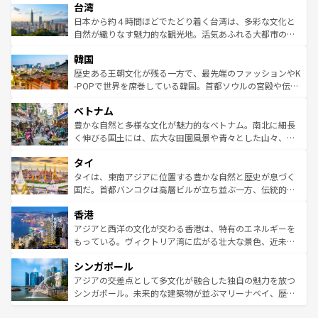
情報は
コンテンツ一覧
を参照してほしい。
人々、おいしいローカルフードやハワイアンミュージッ
台湾
リアリーフや大陸中央部にそびえるウルル（エアーズロッ
ク、伝統的なフラダンスなど、すべてがハワイの魅力を彩
ク）、タスマニアの美しい原生林やケアンズの熱帯雨林な
日本から約４時間ほどでたどり着く台湾は、多彩な文化と
っている。訪れるたびに新しい発見と感動が待っているハ
ど、見どころがたくさん。また、カフェやワイン、オージ
自然が織りなす魅力的な観光地。活気あふれる大都市の台
ワイを、存分に味わってほしい。 なお、新着のハワイ情報
ービーフなどの食文化も豊かで、美味しいものであふれて
北やノスタルジックな町並みが人気な九份（ジォウフェ
は
コンテンツ一覧
を参照してほしい。
韓国
いる。アクティビティも充実しており、サーフィンやダイ
ン）、静ひつな山岳地帯である台湾東部など、都市の喧騒
ビング、ハイキングなど、アウトドア好きにはたまらな
と山間の静けさが共存しており、訪れる人に新しい発見と
歴史ある王朝文化が残る一方で、最先端のファッションやK
い。オーストラリアの多彩な魅力を存分に味わいつくそ
驚きをもたらしてくれる。また、奥深い台湾の食文化も魅
-POPで世界を席巻している韓国。首都ソウルの宮殿や伝統
う。 なお、新着のオーストラリア情報は
コンテンツ一覧
を
力で、夜市などの屋台グルメから高級料理、ヘルシーで美
家屋が並ぶエリアでは韓国の歴史と文化に浸ることがで
参照してほしい。
ベトナム
容にもいいと評判のスイーツなど、バラエティ豊かな料理
き、地方に足を延ばせば四季折々の自然美を楽しむことが
が味わえる。 なお、新着の台湾情報は
コンテンツ一覧
を参
できる。そして、キムチや焼肉、絶品のストリートフード
豊かな自然と多様な文化が魅力的なベトナム。南北に細長
照してほしい。
まで、さまざまな韓国料理が待っている。夜には、韓国な
く伸びる国土には、広大な田園風景や青々とした山々、世
らではのナイトライフも堪能できる。あたたかいホスピタ
界遺産に登録された壮大な自然景観が点在し、都市部では
タイ
リティに包まれながら、韓国の多彩な魅力を心ゆくまで味
急速な発展と共に伝統が息づく。ハノイの古い町並みやホ
わってみてほしい。 なお、新着の韓国情報は
コンテンツ一
ーチミン市のフランス統治時代の建物も、独特の雰囲気を
タイは、東南アジアに位置する豊かな自然と歴史が息づく
覧
を参照してほしい。
醸し出している。また、バラエティの豊かさとおいしさで
国だ。首都バンコクは高層ビルが立ち並ぶ一方、伝統的な
世界中の食通を魅了してやまないベトナム料理も魅力のひ
寺院や市場がいたるところに点在し、古きよき文化と現代
香港
とつ。フォーやバインミー、ベトナムコーヒーなどは、ぜ
の活気が交差している。北部ではチェンマイなどの山岳地
ひ現地で味わいたい。どの地域を訪れてもあたたかい人々
帯で自然と触れ合い、南部ではプーケットやクラビの美し
アジアと西洋の文化が交わる香港は、特有のエネルギーを
が旅行者を迎えてくれるので、きっと忘れられない旅にな
いビーチでリゾート気分を楽しむことができる。タイ料理
もっている。ヴィクトリア湾に広がる壮大な景色、近未来
るはずだ。 なお、新着のベトナム情報は
コンテンツ一覧
を
は世界的に有名で、屋台から高級レストランまで味覚を刺
的なアートスポット、そして歴史と現代が融合した町並
参照してほしい。
シンガポール
激する。気候は一年中温暖で、どの季節にも異なる楽しみ
み、どこを訪れても感動するはず。観光スポットが密集し
が待っている。親しみやすいタイの人々、仏教を中心とし
ており、効率よく見どころを回れるのも魅力。息をのむよ
アジアの交差点として多文化が融合した独自の魅力を放つ
た文化、そして多様な観光資源が、訪れる旅人を魅了し続
うな絶景から文化的な体験まで、香港を存分に楽しみ尽く
シンガポール。未来的な建築物が並ぶマリーナベイ、歴史
ける。 なお、新着のタイ情報は
コンテンツ一覧
を参照して
そう。 なお、新着の香港情報は
コンテンツ一覧
を参照して
と伝統を感じられるエスニックタウン、多数の緑豊かな公
ほしい。
ほしい。