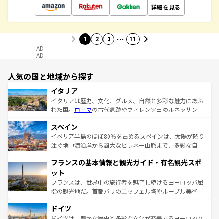
詳細を見る
…
1
2
3
11
AD
AD
人気の国と地域から探す
イタリア
イタリアは歴史、文化、グルメ、自然と多彩な魅力にあふ
れた国。
ローマ
の古代遺跡やフィレンツェのルネッサンス
美術、ヴェネツィアの運河など、歴史あるスポットはもち
スペイン
ろん、トスカーナの美しい田園風景やアマルフィ海岸の絶
景など、自然景観も見逃せない。観光の合間には、本場の
イベリア半島のほぼ80％を占めるスペインは、太陽が降り
ピザやパスタなど、絶品のイタリア料理を堪能することも
注ぐ地中海沿岸から雄大なピレネー山脈まで、多彩な自然
できる。朝目覚めてから夜眠るまで、すべての瞬間を楽し
と文化が詰まったヨーロッパ屈指の旅行先だ。多様な地域
フランスの基本情報と観光ガイド・有名観光スポ
ませてくれるイタリアで、忘れられない旅をしてみよう！
文化が根付くこの国では、情熱的なフラメンコ、熱気あふ
なお、新着のイタリア情報は
コンテンツ一覧
を参照してほ
れる闘牛、そして美味しいタパスが生活の一部となってい
ット
しい。
る。首都マドリードの洗練された雰囲気や、バルセロナの
フランスは、世界中の旅行者を魅了し続けるヨーロッパ屈
アートに溢れた街角から、地方では古代ローマ遺跡や中世
指の観光地だ。首都パリのエッフェル塔やルーブル美術館
の城塞都市、穏やかなビーチリゾートまで多彩な表情を見
といった象徴的なスポットから、田舎町の古風な美しさま
せる。地方によって風土や気候が異なるスペインはその個
ドイツ
で、幅広い魅力が詰まっている。華麗な宮殿、歴史的な大
性で訪れる人を魅了する。 なお、新着のスペイン情報は
コ
聖堂、美しいビーチ、そして豊かな自然が、訪れる者を心
ドイツは、豊かな歴史と多彩な文化が交差するヨーロッパ