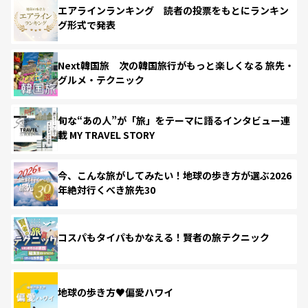
エアラインランキング 読者の投票をもとにランキン
グ形式で発表
Next韓国旅 次の韓国旅行がもっと楽しくなる 旅先・
グルメ・テクニック
旬な“あの人”が「旅」をテーマに語るインタビュー連
載 MY TRAVEL STORY
今、こんな旅がしてみたい！地球の歩き方が選ぶ2026
年絶対行くべき旅先30
コスパもタイパもかなえる！賢者の旅テクニック
地球の歩き方♥偏愛ハワイ