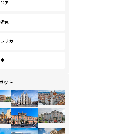
アジア
中近東
アフリカ
日本
ポット