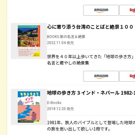
心に寄り添う台湾のことばと絶景１００
BOOKS 旅の名言＆絶景
2022.11.04 発売
世界を４０年以上歩いてきた「地球の歩き方
名言と癒やしの絶景集
地球の歩き方 3 インド・ネパール 1982
D-Books
2018.12.20 発売
1981年、旅人のバイブルとして登場した地
の旅を思い出して欲しい1冊です。