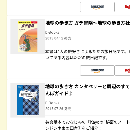
地球の歩き方 ガチ冒険～地球の歩き方
D-Books
2018.04.12 発売
本書は4人の旅好きによるただの旅日記です。
いてある内容はただの旅日記です。
地球の歩き方 カンタベリーと周辺のす
んぽガイド♪
D-Books
2018.07.26 発売
英会話本でおなじみの「Kayoの“秘密のノー
ンドン南東の田舎町をご紹介！