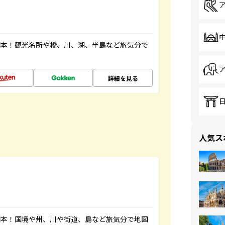
図本！観光名所や橋、川、湖、半島など旅気分で
詳細を見る
人気ス
図本！国境や州、川や街道、島など旅気分で地図