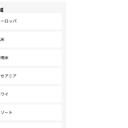
域
ヨーロッパ
北米
中南米
オセアニア
ハワイ
リゾート