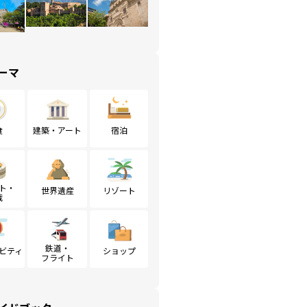
ーマ
食
建築・アート
宿泊
ト・
世界遺産
リゾート
戦
鉄道・
ビティ
ショップ
フライト