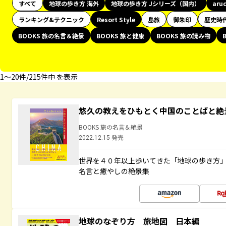
すべて
地球の歩き方 海外
地球の歩き方 Jシリーズ（国内）
aru
ランキング&テクニック
Resort Style
島旅
御朱印
歴史時
BOOKS 旅の名言＆絶景
BOOKS 旅と健康
BOOKS 旅の読み物
1〜20件/215件中 を表示
悠久の教えをひもとく中国のことばと絶
BOOKS 旅の名言＆絶景
2022.12.15 発売
世界を４０年以上歩いてきた「地球の歩き方
名言と癒やしの絶景集
地球のなぞり方 旅地図 日本編