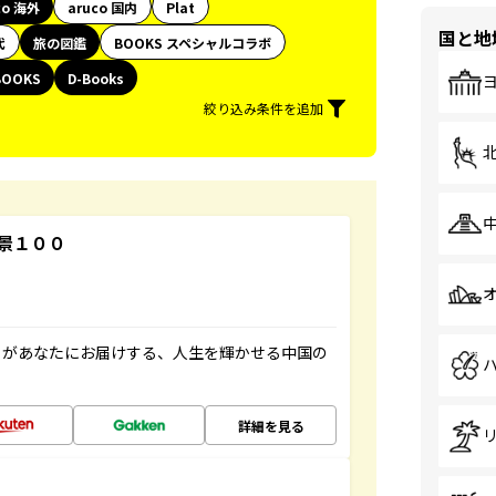
co 海外
aruco 国内
Plat
国と地
代
旅の図鑑
BOOKS スペシャルコラボ
BOOKS
D-Books
絞り込み条件を追加
景１００
」があなたにお届けする、人生を輝かせる中国の
詳細を見る