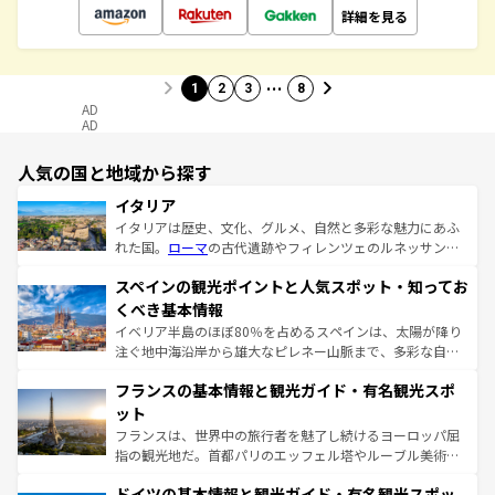
詳細を見る
…
1
2
3
8
AD
AD
人気の国と地域から探す
イタリア
イタリアは歴史、文化、グルメ、自然と多彩な魅力にあふ
れた国。
ローマ
の古代遺跡やフィレンツェのルネッサンス
美術、ヴェネツィアの運河など、歴史あるスポットはもち
スペインの観光ポイントと人気スポット・知ってお
ろん、トスカーナの美しい田園風景やアマルフィ海岸の絶
景など、自然景観も見逃せない。観光の合間には、本場の
くべき基本情報
ピザやパスタなど、絶品のイタリア料理を堪能することも
イベリア半島のほぼ80％を占めるスペインは、太陽が降り
できる。朝目覚めてから夜眠るまで、すべての瞬間を楽し
注ぐ地中海沿岸から雄大なピレネー山脈まで、多彩な自然
ませてくれるイタリアで、忘れられない旅をしてみよう！
と文化が詰まったヨーロッパ屈指の旅行先だ。多様な地域
なお、新着のイタリア情報は
コンテンツ一覧
を参照してほ
フランスの基本情報と観光ガイド・有名観光スポ
文化が根付くこの国では、情熱的なフラメンコ、熱気あふ
しい。
れる闘牛、そして美味しいタパスが生活の一部となってい
ット
る。首都マドリードの洗練された雰囲気や、バルセロナの
フランスは、世界中の旅行者を魅了し続けるヨーロッパ屈
アートに溢れた街角から、地方では古代ローマ遺跡や中世
指の観光地だ。首都パリのエッフェル塔やルーブル美術館
の城塞都市、穏やかなビーチリゾートまで多彩な表情を見
といった象徴的なスポットから、田舎町の古風な美しさま
せる。地方によって風土や気候が異なるスペインはその個
ドイツの基本情報と観光ガイド・有名観光スポッ
で、幅広い魅力が詰まっている。華麗な宮殿、歴史的な大