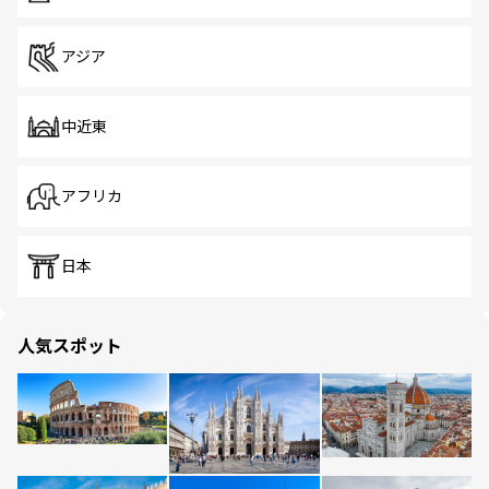
アジア
中近東
アフリカ
日本
人気スポット