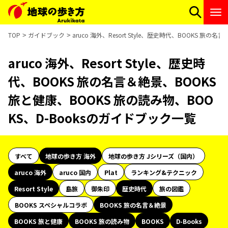
TOP
ガイドブック
aruco 海外、Resort Style、歴史時代、BOOKS 旅
aruco 海外、Resort Style、歴史時
代、BOOKS 旅の名言＆絶景、BOOKS
旅と健康、BOOKS 旅の読み物、BOO
KS、D-Booksのガイドブック一覧
すべて
地球の歩き方 海外
地球の歩き方 Jシリーズ（国内）
aruco 海外
aruco 国内
Plat
ランキング&テクニック
Resort Style
島旅
御朱印
歴史時代
旅の図鑑
BOOKS スペシャルコラボ
BOOKS 旅の名言＆絶景
BOOKS 旅と健康
BOOKS 旅の読み物
BOOKS
D-Books