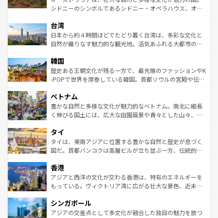
るだろう。車でのロードトリップや列車の旅も、アメリカ
文化や歴史が息づいている。「アロハスピリット」と呼ば
シドニーのシンボルであるシドニー・オペラハウス、オー
ならではの贅沢な旅のスタイルだ。 なお、新着のアメリカ
れるおもてなしの心で訪れる人々を迎えてくれるハワイの
ストラリア東海岸北部に広がる大サンゴ礁地帯グレートバ
情報は
コンテンツ一覧
を参照してほしい。
人々、おいしいローカルフードやハワイアンミュージッ
台湾
リアリーフや大陸中央部にそびえるウルル（エアーズロッ
ク、伝統的なフラダンスなど、すべてがハワイの魅力を彩
ク）、タスマニアの美しい原生林やケアンズの熱帯雨林な
日本から約４時間ほどでたどり着く台湾は、多彩な文化と
っている。訪れるたびに新しい発見と感動が待っているハ
ど、見どころがたくさん。また、カフェやワイン、オージ
自然が織りなす魅力的な観光地。活気あふれる大都市の台
ワイを、存分に味わってほしい。 なお、新着のハワイ情報
ービーフなどの食文化も豊かで、美味しいものであふれて
北やノスタルジックな町並みが人気な九份（ジォウフェ
は
コンテンツ一覧
を参照してほしい。
韓国
いる。アクティビティも充実しており、サーフィンやダイ
ン）、静ひつな山岳地帯である台湾東部など、都市の喧騒
ビング、ハイキングなど、アウトドア好きにはたまらな
と山間の静けさが共存しており、訪れる人に新しい発見と
歴史ある王朝文化が残る一方で、最先端のファッションやK
い。オーストラリアの多彩な魅力を存分に味わいつくそ
驚きをもたらしてくれる。また、奥深い台湾の食文化も魅
-POPで世界を席巻している韓国。首都ソウルの宮殿や伝統
う。 なお、新着のオーストラリア情報は
コンテンツ一覧
を
力で、夜市などの屋台グルメから高級料理、ヘルシーで美
家屋が並ぶエリアでは韓国の歴史と文化に浸ることがで
参照してほしい。
ベトナム
容にもいいと評判のスイーツなど、バラエティ豊かな料理
き、地方に足を延ばせば四季折々の自然美を楽しむことが
が味わえる。 なお、新着の台湾情報は
コンテンツ一覧
を参
できる。そして、キムチや焼肉、絶品のストリートフード
豊かな自然と多様な文化が魅力的なベトナム。南北に細長
照してほしい。
まで、さまざまな韓国料理が待っている。夜には、韓国な
く伸びる国土には、広大な田園風景や青々とした山々、世
らではのナイトライフも堪能できる。あたたかいホスピタ
界遺産に登録された壮大な自然景観が点在し、都市部では
タイ
リティに包まれながら、韓国の多彩な魅力を心ゆくまで味
急速な発展と共に伝統が息づく。ハノイの古い町並みやホ
わってみてほしい。 なお、新着の韓国情報は
コンテンツ一
ーチミン市のフランス統治時代の建物も、独特の雰囲気を
タイは、東南アジアに位置する豊かな自然と歴史が息づく
覧
を参照してほしい。
醸し出している。また、バラエティの豊かさとおいしさで
国だ。首都バンコクは高層ビルが立ち並ぶ一方、伝統的な
世界中の食通を魅了してやまないベトナム料理も魅力のひ
寺院や市場がいたるところに点在し、古きよき文化と現代
香港
とつ。フォーやバインミー、ベトナムコーヒーなどは、ぜ
の活気が交差している。北部ではチェンマイなどの山岳地
ひ現地で味わいたい。どの地域を訪れてもあたたかい人々
帯で自然と触れ合い、南部ではプーケットやクラビの美し
アジアと西洋の文化が交わる香港は、特有のエネルギーを
が旅行者を迎えてくれるので、きっと忘れられない旅にな
いビーチでリゾート気分を楽しむことができる。タイ料理
もっている。ヴィクトリア湾に広がる壮大な景色、近未来
るはずだ。 なお、新着のベトナム情報は
コンテンツ一覧
を
は世界的に有名で、屋台から高級レストランまで味覚を刺
的なアートスポット、そして歴史と現代が融合した町並
参照してほしい。
シンガポール
激する。気候は一年中温暖で、どの季節にも異なる楽しみ
み、どこを訪れても感動するはず。観光スポットが密集し
が待っている。親しみやすいタイの人々、仏教を中心とし
ており、効率よく見どころを回れるのも魅力。息をのむよ
アジアの交差点として多文化が融合した独自の魅力を放つ