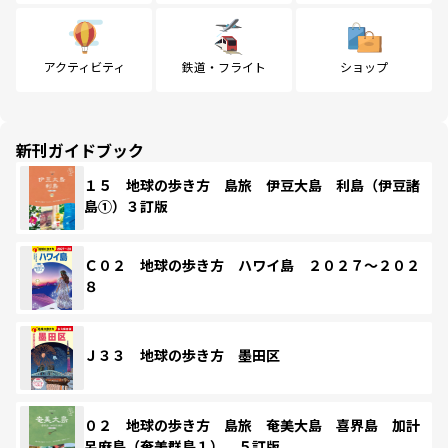
アクティビティ
鉄道・フライト
ショップ
新刊ガイドブック
１５ 地球の歩き方 島旅 伊豆大島 利島（伊豆諸
島①）３訂版
Ｃ０２ 地球の歩き方 ハワイ島 ２０２７～２０２
８
Ｊ３３ 地球の歩き方 墨田区
０２ 地球の歩き方 島旅 奄美大島 喜界島 加計
呂麻島（奄美群島１） ５訂版