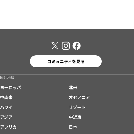
コミュニティを見る
国と地域
ヨーロッパ
北米
中南米
オセアニア
ハワイ
リゾート
アジア
中近東
アフリカ
日本