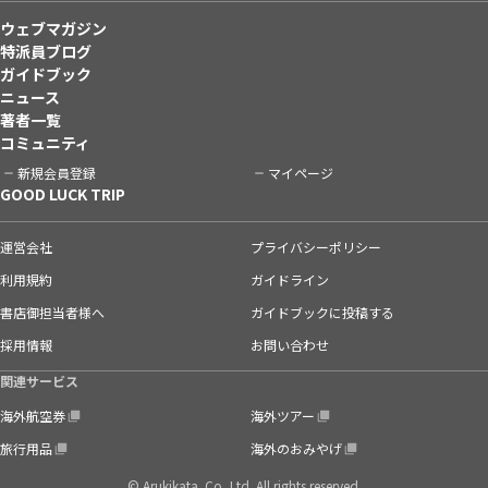
ウェブマガジン
特派員ブログ
ガイドブック
ニュース
著者一覧
コミュニティ
新規会員登録
マイページ
GOOD LUCK TRIP
運営会社
プライバシーポリシー
利用規約
ガイドライン
書店御担当者様へ
ガイドブックに投稿する
採用情報
お問い合わせ
関連サービス
海外航空券
海外ツアー
旅行用品
海外のおみやげ
© Arukikata. Co.,Ltd. All rights reserved.