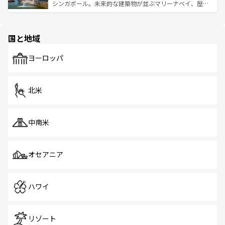
た文化、そして多様な観光資源が、訪れる旅人を魅了し続
うな絶景から文化的な体験まで、香港を存分に楽しみ尽く
シンガポール。未来的な建築物が並ぶマリーナベイ、歴史
ける。 なお、新着のタイ情報は
コンテンツ一覧
を参照して
そう。 なお、新着の香港情報は
コンテンツ一覧
を参照して
と伝統を感じられるエスニックタウン、多数の緑豊かな公
ほしい。
ほしい。
園や自然保護区など、自然が調和した近代的な景観と文化
の多様性あふれるカラフルな町は、どこを歩いても新しい
国と地域
発見がある。さらに、治安のよさや充実した公共交通機関
も、旅行者にとっては魅力的なポイント。グルメも豊富
で、ホーカーズは地元の風情を楽しめる外せないスポット
ヨーロッパ
だ。訪れる人を飽きさせないシンガポールで、多様な魅力
を体感しよう。 なお、新着のシンガポール情報は
コンテン
ツ一覧
を参照してほしい。
北米
中南米
オセアニア
ハワイ
リゾート