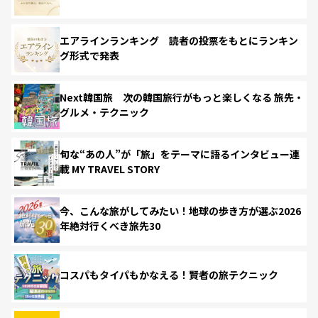
エアラインランキング 読者の投票をもとにランキン
グ形式で発表
Next韓国旅 次の韓国旅行がもっと楽しくなる 旅先・
グルメ・テクニック
旬な“あの人”が「旅」をテーマに語るインタビュー連
載 MY TRAVEL STORY
今、こんな旅がしてみたい！地球の歩き方が選ぶ2026
年絶対行くべき旅先30
コスパもタイパもかなえる！賢者の旅テクニック