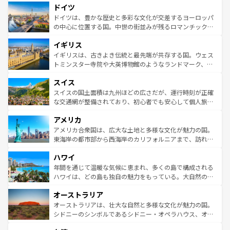
せる。地方によって風土や気候が異なるスペインはその個
ドイツ
で、幅広い魅力が詰まっている。華麗な宮殿、歴史的な大
性で訪れる人を魅了する。 なお、新着のスペイン情報は
コ
聖堂、美しいビーチ、そして豊かな自然が、訪れる者を心
ドイツは、豊かな歴史と多彩な文化が交差するヨーロッパ
ンテンツ一覧
を参照してほしい。
から魅了する。また、フランスは美食の国としても知ら
の中心に位置する国。中世の街並みが残るロマンチック街
れ、フランス料理はユネスコ無形文化遺産にも登録されて
道から、未来を先取りするようなモダンな都市まで多様な
イギリス
いる。シャンパンの発祥地であるランス、プロヴァンスの
顔を持つこの国は、どこを歩いても飽きることがない。ベ
香り高いラベンダー畑など、多彩な楽しみ方が可能だ。さ
ルリンの文化的活気、バイエルン州のアルプスの絶景、そ
イギリスは、古きよき伝統と最先端が共存する国。ウェス
らに、パリ以外の地域にも魅力が溢れており、どの街角に
してライン川沿いのワイン畑といった風景は必見。ビール
トミンスター寺院や大英博物館のようなランドマーク、歴
も豊かな歴史と文化が息づいている。パリ以外の個性あふ
とソーセージを味わいながら地元の人と過ごす楽しい時間
史ある大学都市、美しい丘陵地帯や牧歌的な風景など、エ
れる地方に足を運ぶとそれぞれで全く異なる文化を体験で
スイス
は、お酒好きな人にはぜひ体験してほしい。 なお、新着の
リアごとに異なる魅力がある。また、優雅なアフタヌーン
きるだろう。 なお、新着のフランス情報は
コンテンツ一覧
ドイツ情報は
コンテンツ一覧
を参照してほしい。
ティー、ビール好きにはたまらない英国パブ、サッカー観
スイスの国土面積は九州ほどの広さだが、運行時刻が正確
を参照してほしい。
戦など、本場だからこそできる体験も豊富。イギリスを旅
な交通網が整備されており、初心者でも安心して個人旅行
して楽しみつくそう。 なお、新着のイギリス情報は
コンテ
を楽しめる。日本同様に時刻表どおりの旅が可能だ。中世
アメリカ
ンツ一覧
を参照してほしい。
の建物がそのまま残る町や、スイスならではのユニークな
博物館もあり、アルプス観光だけでなく町歩きも満喫する
アメリカ合衆国は、広大な土地と多様な文化が魅力の国。
ことができる。国民の所得が高いため物価も高いが、旅行
東海岸の都市部から西海岸のカリフォルニアまで、訪れる
者向けの交通パス提供のサービスもあり、うまく活用すれ
場所ごとに異なる風景と体験が待っている。ニューヨーク
ハワイ
ば市内交通費無料で観光を楽しむこともできる。 なお、新
のような巨大都市は、観光、ショッピング、エンターテイ
着のスイス情報は
コンテンツ一覧
を参照してほしい。
ンメントが詰まった刺激的なスポットだ。一方、アメリカ
年間を通じて温暖な気候に恵まれ、多くの島で構成される
西部には大自然が広がり、グランドキャニオンやイエロー
ハワイは、どの島も独自の魅力をもっている。大自然の神
ストーン国立公園といった絶景が堪能できる。さらに、南
秘を感じたいなら、火山が生み出した壮大な景観を誇るハ
オーストラリア
部のニューオーリンズでは、音楽と美食が融合した独特の
ワイ島は見逃せない。また、定番の観光地といえばオアフ
文化が魅力。旅行者はアメリカの各地域で異なる魅力を楽
島だが、静かな自然を求めるならマウイ島やカウアイ島が
オーストラリアは、壮大な自然と多様な文化が魅力の国。
しみながら、その多様性と豊かな歴史を感じることができ
おすすめ。エメラルドグリーンに輝く海をはじめ、豊かな
シドニーのシンボルであるシドニー・オペラハウス、オー
るだろう。車でのロードトリップや列車の旅も、アメリカ
文化や歴史が息づいている。「アロハスピリット」と呼ば
ストラリア東海岸北部に広がる大サンゴ礁地帯グレートバ