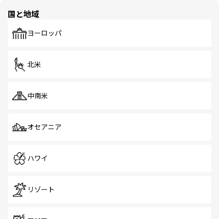
の多様性あふれるカラフルな町は、どこを歩いても新しい
国と地域
発見がある。さらに、治安のよさや充実した公共交通機関
も、旅行者にとっては魅力的なポイント。グルメも豊富
で、ホーカーズは地元の風情を楽しめる外せないスポット
ヨーロッパ
だ。訪れる人を飽きさせないシンガポールで、多様な魅力
を体感しよう。 なお、新着のシンガポール情報は
コンテン
ツ一覧
を参照してほしい。
北米
中南米
オセアニア
ハワイ
リゾート