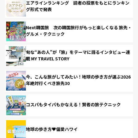
エアラインランキング 読者の投票をもとにランキン
グ形式で発表
Next韓国旅 次の韓国旅行がもっと楽しくなる 旅先・
グルメ・テクニック
旬な“あの人”が「旅」をテーマに語るインタビュー連
載 MY TRAVEL STORY
今、こんな旅がしてみたい！地球の歩き方が選ぶ2026
年絶対行くべき旅先30
コスパもタイパもかなえる！賢者の旅テクニック
地球の歩き方♥偏愛ハワイ