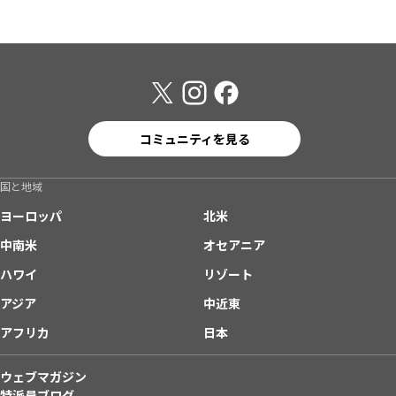
コミュニティを見る
国と地域
ヨーロッパ
北米
中南米
オセアニア
ハワイ
リゾート
アジア
中近東
アフリカ
日本
ウェブマガジン
特派員ブログ