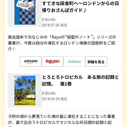
すてきな田舎町へ～ロンドンからの日
帰りおさんぽガイド♪
D-Books
2018.07.26 発売
英会話本でおなじみの「Kayoの“秘密のノート”」シリーズの
著者が、今度は自分の滞在するロンドン南東の田舎町をご紹
介！
詳細を見る
とろとろトロピカル ある旅の記録と
記憶。 第1巻
D-Books
2018.03.29 発売
子供の頃から夢見ていた南の島に滞在することになった筆者
が、島で出合うトロピカルでマジカルな45日間の記録と記