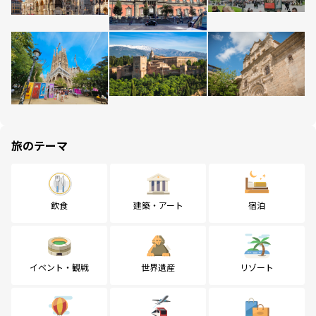
旅のテーマ
飲食
建築・アート
宿泊
イベント・観戦
世界遺産
リゾート