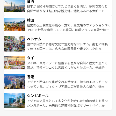
ならではの贅沢な旅のスタイルだ。 なお、新着のアメリカ
台湾
れるおもてなしの心で訪れる人々を迎えてくれるハワイの
リアリーフや大陸中央部にそびえるウルル（エアーズロッ
情報は
コンテンツ一覧
を参照してほしい。
人々、おいしいローカルフードやハワイアンミュージッ
ク）、タスマニアの美しい原生林やケアンズの熱帯雨林な
日本から約４時間ほどでたどり着く台湾は、多彩な文化と
ク、伝統的なフラダンスなど、すべてがハワイの魅力を彩
ど、見どころがたくさん。また、カフェやワイン、オージ
自然が織りなす魅力的な観光地。活気あふれる大都市の台
っている。訪れるたびに新しい発見と感動が待っているハ
ービーフなどの食文化も豊かで、美味しいものであふれて
北やノスタルジックな町並みが人気な九份（ジォウフェ
ワイを、存分に味わってほしい。 なお、新着のハワイ情報
韓国
いる。アクティビティも充実しており、サーフィンやダイ
ン）、静ひつな山岳地帯である台湾東部など、都市の喧騒
は
コンテンツ一覧
を参照してほしい。
ビング、ハイキングなど、アウトドア好きにはたまらな
と山間の静けさが共存しており、訪れる人に新しい発見と
歴史ある王朝文化が残る一方で、最先端のファッションやK
い。オーストラリアの多彩な魅力を存分に味わいつくそ
驚きをもたらしてくれる。また、奥深い台湾の食文化も魅
-POPで世界を席巻している韓国。首都ソウルの宮殿や伝統
う。 なお、新着のオーストラリア情報は
コンテンツ一覧
を
力で、夜市などの屋台グルメから高級料理、ヘルシーで美
家屋が並ぶエリアでは韓国の歴史と文化に浸ることがで
参照してほしい。
ベトナム
容にもいいと評判のスイーツなど、バラエティ豊かな料理
き、地方に足を延ばせば四季折々の自然美を楽しむことが
が味わえる。 なお、新着の台湾情報は
コンテンツ一覧
を参
できる。そして、キムチや焼肉、絶品のストリートフード
豊かな自然と多様な文化が魅力的なベトナム。南北に細長
照してほしい。
まで、さまざまな韓国料理が待っている。夜には、韓国な
く伸びる国土には、広大な田園風景や青々とした山々、世
らではのナイトライフも堪能できる。あたたかいホスピタ
界遺産に登録された壮大な自然景観が点在し、都市部では
タイ
リティに包まれながら、韓国の多彩な魅力を心ゆくまで味
急速な発展と共に伝統が息づく。ハノイの古い町並みやホ
わってみてほしい。 なお、新着の韓国情報は
コンテンツ一
ーチミン市のフランス統治時代の建物も、独特の雰囲気を
タイは、東南アジアに位置する豊かな自然と歴史が息づく
覧
を参照してほしい。
醸し出している。また、バラエティの豊かさとおいしさで
国だ。首都バンコクは高層ビルが立ち並ぶ一方、伝統的な
世界中の食通を魅了してやまないベトナム料理も魅力のひ
寺院や市場がいたるところに点在し、古きよき文化と現代
香港
とつ。フォーやバインミー、ベトナムコーヒーなどは、ぜ
の活気が交差している。北部ではチェンマイなどの山岳地
ひ現地で味わいたい。どの地域を訪れてもあたたかい人々
帯で自然と触れ合い、南部ではプーケットやクラビの美し
アジアと西洋の文化が交わる香港は、特有のエネルギーを
が旅行者を迎えてくれるので、きっと忘れられない旅にな
いビーチでリゾート気分を楽しむことができる。タイ料理
もっている。ヴィクトリア湾に広がる壮大な景色、近未来
るはずだ。 なお、新着のベトナム情報は
コンテンツ一覧
を
は世界的に有名で、屋台から高級レストランまで味覚を刺
的なアートスポット、そして歴史と現代が融合した町並
参照してほしい。
シンガポール
激する。気候は一年中温暖で、どの季節にも異なる楽しみ
み、どこを訪れても感動するはず。観光スポットが密集し
が待っている。親しみやすいタイの人々、仏教を中心とし
ており、効率よく見どころを回れるのも魅力。息をのむよ
アジアの交差点として多文化が融合した独自の魅力を放つ
た文化、そして多様な観光資源が、訪れる旅人を魅了し続
うな絶景から文化的な体験まで、香港を存分に楽しみ尽く
シンガポール。未来的な建築物が並ぶマリーナベイ、歴史
ける。 なお、新着のタイ情報は
コンテンツ一覧
を参照して
そう。 なお、新着の香港情報は
コンテンツ一覧
を参照して
と伝統を感じられるエスニックタウン、多数の緑豊かな公
ほしい。
ほしい。
園や自然保護区など、自然が調和した近代的な景観と文化