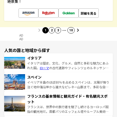
絶景集！
詳細を見る
…
1
2
3
10
AD
AD
人気の国と地域から探す
イタリア
イタリアは歴史、文化、グルメ、自然と多彩な魅力にあふ
れた国。
ローマ
の古代遺跡やフィレンツェのルネッサンス
美術、ヴェネツィアの運河など、歴史あるスポットはもち
スペイン
ろん、トスカーナの美しい田園風景やアマルフィ海岸の絶
景など、自然景観も見逃せない。観光の合間には、本場の
イベリア半島のほぼ80％を占めるスペインは、太陽が降り
ピザやパスタなど、絶品のイタリア料理を堪能することも
注ぐ地中海沿岸から雄大なピレネー山脈まで、多彩な自然
できる。朝目覚めてから夜眠るまで、すべての瞬間を楽し
と文化が詰まったヨーロッパ屈指の旅行先だ。多様な地域
フランスの基本情報と観光ガイド・有名観光スポ
ませてくれるイタリアで、忘れられない旅をしてみよう！
文化が根付くこの国では、情熱的なフラメンコ、熱気あふ
なお、新着のイタリア情報は
コンテンツ一覧
を参照してほ
れる闘牛、そして美味しいタパスが生活の一部となってい
ット
しい。
る。首都マドリードの洗練された雰囲気や、バルセロナの
フランスは、世界中の旅行者を魅了し続けるヨーロッパ屈
アートに溢れた街角から、地方では古代ローマ遺跡や中世
指の観光地だ。首都パリのエッフェル塔やルーブル美術館
の城塞都市、穏やかなビーチリゾートまで多彩な表情を見
といった象徴的なスポットから、田舎町の古風な美しさま