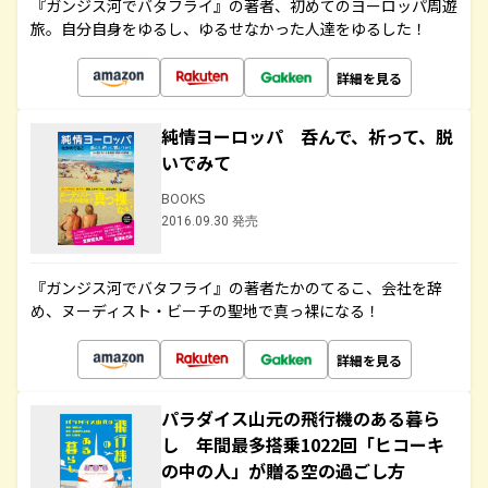
『ガンジス河でバタフライ』の著者、初めてのヨーロッパ周遊
旅。自分自身をゆるし、ゆるせなかった人達をゆるした！
詳細を見る
純情ヨーロッパ 呑んで、祈って、脱
いでみて
BOOKS
2016.09.30 発売
『ガンジス河でバタフライ』の著者たかのてるこ、会社を辞
め、ヌーディスト・ビーチの聖地で真っ裸になる！
詳細を見る
パラダイス山元の飛行機のある暮ら
し 年間最多搭乗1022回「ヒコーキ
の中の人」が贈る空の過ごし方