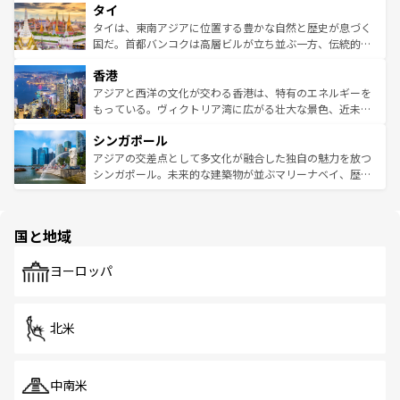
タイ
リティに包まれながら、韓国の多彩な魅力を心ゆくまで味
急速な発展と共に伝統が息づく。ハノイの古い町並みやホ
わってみてほしい。 なお、新着の韓国情報は
コンテンツ一
ーチミン市のフランス統治時代の建物も、独特の雰囲気を
タイは、東南アジアに位置する豊かな自然と歴史が息づく
覧
を参照してほしい。
醸し出している。また、バラエティの豊かさとおいしさで
国だ。首都バンコクは高層ビルが立ち並ぶ一方、伝統的な
世界中の食通を魅了してやまないベトナム料理も魅力のひ
寺院や市場がいたるところに点在し、古きよき文化と現代
香港
とつ。フォーやバインミー、ベトナムコーヒーなどは、ぜ
の活気が交差している。北部ではチェンマイなどの山岳地
ひ現地で味わいたい。どの地域を訪れてもあたたかい人々
帯で自然と触れ合い、南部ではプーケットやクラビの美し
アジアと西洋の文化が交わる香港は、特有のエネルギーを
が旅行者を迎えてくれるので、きっと忘れられない旅にな
いビーチでリゾート気分を楽しむことができる。タイ料理
もっている。ヴィクトリア湾に広がる壮大な景色、近未来
るはずだ。 なお、新着のベトナム情報は
コンテンツ一覧
を
は世界的に有名で、屋台から高級レストランまで味覚を刺
的なアートスポット、そして歴史と現代が融合した町並
参照してほしい。
シンガポール
激する。気候は一年中温暖で、どの季節にも異なる楽しみ
み、どこを訪れても感動するはず。観光スポットが密集し
が待っている。親しみやすいタイの人々、仏教を中心とし
ており、効率よく見どころを回れるのも魅力。息をのむよ
アジアの交差点として多文化が融合した独自の魅力を放つ
た文化、そして多様な観光資源が、訪れる旅人を魅了し続
うな絶景から文化的な体験まで、香港を存分に楽しみ尽く
シンガポール。未来的な建築物が並ぶマリーナベイ、歴史
ける。 なお、新着のタイ情報は
コンテンツ一覧
を参照して
そう。 なお、新着の香港情報は
コンテンツ一覧
を参照して
と伝統を感じられるエスニックタウン、多数の緑豊かな公
ほしい。
ほしい。
園や自然保護区など、自然が調和した近代的な景観と文化
の多様性あふれるカラフルな町は、どこを歩いても新しい
国と地域
発見がある。さらに、治安のよさや充実した公共交通機関
も、旅行者にとっては魅力的なポイント。グルメも豊富
で、ホーカーズは地元の風情を楽しめる外せないスポット
ヨーロッパ
だ。訪れる人を飽きさせないシンガポールで、多様な魅力
を体感しよう。 なお、新着のシンガポール情報は
コンテン
ツ一覧
を参照してほしい。
北米
中南米