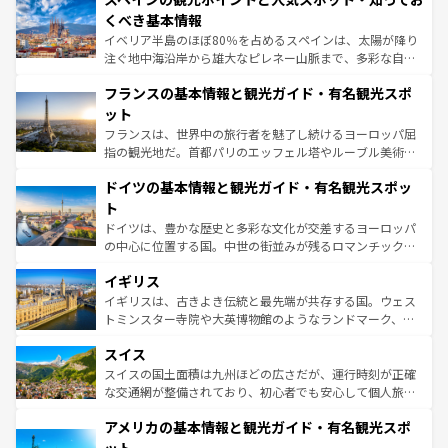
景など、自然景観も見逃せない。観光の合間には、本場の
くべき基本情報
ピザやパスタなど、絶品のイタリア料理を堪能することも
イベリア半島のほぼ80％を占めるスペインは、太陽が降り
できる。朝目覚めてから夜眠るまで、すべての瞬間を楽し
注ぐ地中海沿岸から雄大なピレネー山脈まで、多彩な自然
ませてくれるイタリアで、忘れられない旅をしてみよう！
と文化が詰まったヨーロッパ屈指の旅行先だ。多様な地域
なお、新着のイタリア情報は
コンテンツ一覧
を参照してほ
フランスの基本情報と観光ガイド・有名観光スポ
文化が根付くこの国では、情熱的なフラメンコ、熱気あふ
しい。
れる闘牛、そして美味しいタパスが生活の一部となってい
ット
る。首都マドリードの洗練された雰囲気や、バルセロナの
フランスは、世界中の旅行者を魅了し続けるヨーロッパ屈
アートに溢れた街角から、地方では古代ローマ遺跡や中世
指の観光地だ。首都パリのエッフェル塔やルーブル美術館
の城塞都市、穏やかなビーチリゾートまで多彩な表情を見
といった象徴的なスポットから、田舎町の古風な美しさま
せる。地方によって風土や気候が異なるスペインはその個
ドイツの基本情報と観光ガイド・有名観光スポッ
で、幅広い魅力が詰まっている。華麗な宮殿、歴史的な大
性で訪れる人を魅了する。 なお、新着のスペイン情報は
コ
聖堂、美しいビーチ、そして豊かな自然が、訪れる者を心
ト
ンテンツ一覧
を参照してほしい。
から魅了する。また、フランスは美食の国としても知ら
ドイツは、豊かな歴史と多彩な文化が交差するヨーロッパ
れ、フランス料理はユネスコ無形文化遺産にも登録されて
の中心に位置する国。中世の街並みが残るロマンチック街
いる。シャンパンの発祥地であるランス、プロヴァンスの
道から、未来を先取りするようなモダンな都市まで多様な
香り高いラベンダー畑など、多彩な楽しみ方が可能だ。さ
イギリス
顔を持つこの国は、どこを歩いても飽きることがない。ベ
らに、パリ以外の地域にも魅力が溢れており、どの街角に
ルリンの文化的活気、バイエルン州のアルプスの絶景、そ
イギリスは、古きよき伝統と最先端が共存する国。ウェス
も豊かな歴史と文化が息づいている。パリ以外の個性あふ
してライン川沿いのワイン畑といった風景は必見。ビール
トミンスター寺院や大英博物館のようなランドマーク、歴
れる地方に足を運ぶとそれぞれで全く異なる文化を体験で
とソーセージを味わいながら地元の人と過ごす楽しい時間
史ある大学都市、美しい丘陵地帯や牧歌的な風景など、エ
きるだろう。 なお、新着のフランス情報は
コンテンツ一覧
スイス
は、お酒好きな人にはぜひ体験してほしい。 なお、新着の
リアごとに異なる魅力がある。また、優雅なアフタヌーン
を参照してほしい。
ドイツ情報は
コンテンツ一覧
を参照してほしい。
ティー、ビール好きにはたまらない英国パブ、サッカー観
スイスの国土面積は九州ほどの広さだが、運行時刻が正確
戦など、本場だからこそできる体験も豊富。イギリスを旅
な交通網が整備されており、初心者でも安心して個人旅行
して楽しみつくそう。 なお、新着のイギリス情報は
コンテ
を楽しめる。日本同様に時刻表どおりの旅が可能だ。中世
アメリカの基本情報と観光ガイド・有名観光スポ
ンツ一覧
を参照してほしい。
の建物がそのまま残る町や、スイスならではのユニークな
博物館もあり、アルプス観光だけでなく町歩きも満喫する