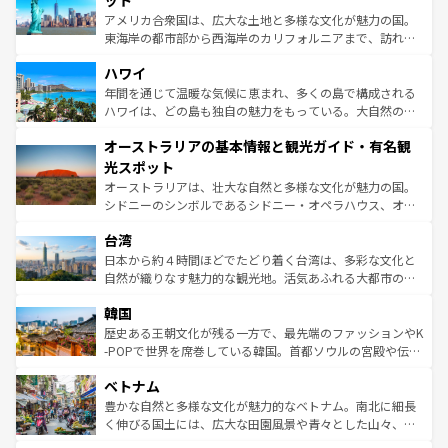
ット
ことができる。国民の所得が高いため物価も高いが、旅行
アメリカ合衆国は、広大な土地と多様な文化が魅力の国。
者向けの交通パス提供のサービスもあり、うまく活用すれ
東海岸の都市部から西海岸のカリフォルニアまで、訪れる
ば市内交通費無料で観光を楽しむこともできる。 なお、新
場所ごとに異なる風景と体験が待っている。ニューヨーク
着のスイス情報は
コンテンツ一覧
を参照してほしい。
ハワイ
のような巨大都市は、観光、ショッピング、エンターテイ
ンメントが詰まった刺激的なスポットだ。一方、アメリカ
年間を通じて温暖な気候に恵まれ、多くの島で構成される
西部には大自然が広がり、グランドキャニオンやイエロー
ハワイは、どの島も独自の魅力をもっている。大自然の神
ストーン国立公園といった絶景が堪能できる。さらに、南
秘を感じたいなら、火山が生み出した壮大な景観を誇るハ
オーストラリアの基本情報と観光ガイド・有名観
部のニューオーリンズでは、音楽と美食が融合した独特の
ワイ島は見逃せない。また、定番の観光地といえばオアフ
文化が魅力。旅行者はアメリカの各地域で異なる魅力を楽
島だが、静かな自然を求めるならマウイ島やカウアイ島が
光スポット
しみながら、その多様性と豊かな歴史を感じることができ
おすすめ。エメラルドグリーンに輝く海をはじめ、豊かな
オーストラリアは、壮大な自然と多様な文化が魅力の国。
るだろう。車でのロードトリップや列車の旅も、アメリカ
文化や歴史が息づいている。「アロハスピリット」と呼ば
シドニーのシンボルであるシドニー・オペラハウス、オー
ならではの贅沢な旅のスタイルだ。 なお、新着のアメリカ
れるおもてなしの心で訪れる人々を迎えてくれるハワイの
ストラリア東海岸北部に広がる大サンゴ礁地帯グレートバ
情報は
コンテンツ一覧
を参照してほしい。
人々、おいしいローカルフードやハワイアンミュージッ
台湾
リアリーフや大陸中央部にそびえるウルル（エアーズロッ
ク、伝統的なフラダンスなど、すべてがハワイの魅力を彩
ク）、タスマニアの美しい原生林やケアンズの熱帯雨林な
日本から約４時間ほどでたどり着く台湾は、多彩な文化と
っている。訪れるたびに新しい発見と感動が待っているハ
ど、見どころがたくさん。また、カフェやワイン、オージ
自然が織りなす魅力的な観光地。活気あふれる大都市の台
ワイを、存分に味わってほしい。 なお、新着のハワイ情報
ービーフなどの食文化も豊かで、美味しいものであふれて
北やノスタルジックな町並みが人気な九份（ジォウフェ
は
コンテンツ一覧
を参照してほしい。
韓国
いる。アクティビティも充実しており、サーフィンやダイ
ン）、静ひつな山岳地帯である台湾東部など、都市の喧騒
ビング、ハイキングなど、アウトドア好きにはたまらな
と山間の静けさが共存しており、訪れる人に新しい発見と
歴史ある王朝文化が残る一方で、最先端のファッションやK
い。オーストラリアの多彩な魅力を存分に味わいつくそ
驚きをもたらしてくれる。また、奥深い台湾の食文化も魅
-POPで世界を席巻している韓国。首都ソウルの宮殿や伝統
う。 なお、新着のオーストラリア情報は
コンテンツ一覧
を
力で、夜市などの屋台グルメから高級料理、ヘルシーで美
家屋が並ぶエリアでは韓国の歴史と文化に浸ることがで
参照してほしい。
ベトナム
容にもいいと評判のスイーツなど、バラエティ豊かな料理
き、地方に足を延ばせば四季折々の自然美を楽しむことが
が味わえる。 なお、新着の台湾情報は
コンテンツ一覧
を参
できる。そして、キムチや焼肉、絶品のストリートフード
豊かな自然と多様な文化が魅力的なベトナム。南北に細長
照してほしい。
まで、さまざまな韓国料理が待っている。夜には、韓国な
く伸びる国土には、広大な田園風景や青々とした山々、世
らではのナイトライフも堪能できる。あたたかいホスピタ
界遺産に登録された壮大な自然景観が点在し、都市部では