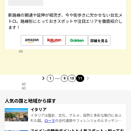
新路線の開通や延伸が相次ぎ、今や街歩きに欠かせない台北メ
トロ。路線別にとっておきスポットや注目エリアを徹底紹介し
ます！
詳細を見る
AD
…
1
9
10
11
AD
AD
人気の国と地域から探す
イタリア
イタリアは歴史、文化、グルメ、自然と多彩な魅力にあふ
れた国。
ローマ
の古代遺跡やフィレンツェのルネッサンス
美術、ヴェネツィアの運河など、歴史あるスポットはもち
スペインの観光ポイントと人気スポット・知ってお
ろん、トスカーナの美しい田園風景やアマルフィ海岸の絶