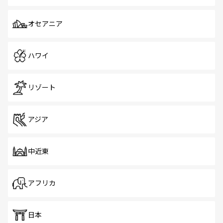
オセアニア
ハワイ
リゾート
アジア
中近東
アフリカ
日本