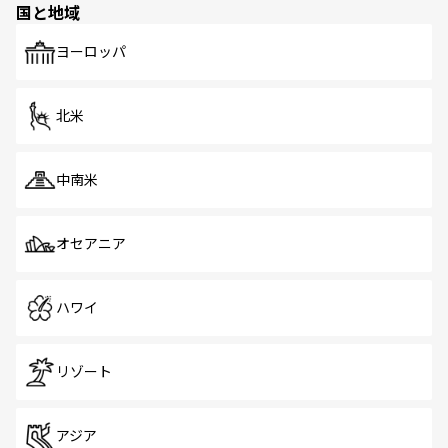
国と地域
発見がある。さらに、治安のよさや充実した公共交通機関
も、旅行者にとっては魅力的なポイント。グルメも豊富
で、ホーカーズは地元の風情を楽しめる外せないスポット
ヨーロッパ
だ。訪れる人を飽きさせないシンガポールで、多様な魅力
を体感しよう。 なお、新着のシンガポール情報は
コンテン
ツ一覧
を参照してほしい。
北米
中南米
オセアニア
ハワイ
リゾート
アジア