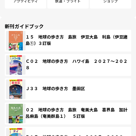
アクティビティ
鉄道・フライト
ショップ
新刊ガイドブック
１５ 地球の歩き方 島旅 伊豆大島 利島（伊豆諸
島①）３訂版
Ｃ０２ 地球の歩き方 ハワイ島 ２０２７～２０２
８
Ｊ３３ 地球の歩き方 墨田区
０２ 地球の歩き方 島旅 奄美大島 喜界島 加計
呂麻島（奄美群島１） ５訂版