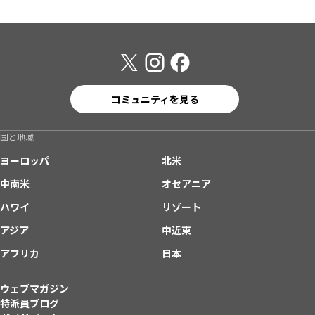
コミュニティを見る
国と地域
ヨーロッパ
北米
中南米
オセアニア
ハワイ
リゾート
アジア
中近東
アフリカ
日本
ウェブマガジン
特派員ブログ