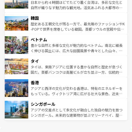
情報は
コンテンツ一覧
を参照してほしい。
人々、おいしいローカルフードやハワイアンミュージッ
ク）、タスマニアの美しい原生林やケアンズの熱帯雨林な
日本から約４時間ほどでたどり着く台湾は、多彩な文化と
ク、伝統的なフラダンスなど、すべてがハワイの魅力を彩
ど、見どころがたくさん。また、カフェやワイン、オージ
自然が織りなす魅力的な観光地。活気あふれる大都市の台
っている。訪れるたびに新しい発見と感動が待っているハ
ービーフなどの食文化も豊かで、美味しいものであふれて
北やノスタルジックな町並みが人気な九份（ジォウフェ
ワイを、存分に味わってほしい。 なお、新着のハワイ情報
韓国
いる。アクティビティも充実しており、サーフィンやダイ
ン）、静ひつな山岳地帯である台湾東部など、都市の喧騒
は
コンテンツ一覧
を参照してほしい。
ビング、ハイキングなど、アウトドア好きにはたまらな
と山間の静けさが共存しており、訪れる人に新しい発見と
歴史ある王朝文化が残る一方で、最先端のファッションやK
い。オーストラリアの多彩な魅力を存分に味わいつくそ
驚きをもたらしてくれる。また、奥深い台湾の食文化も魅
-POPで世界を席巻している韓国。首都ソウルの宮殿や伝統
う。 なお、新着のオーストラリア情報は
コンテンツ一覧
を
力で、夜市などの屋台グルメから高級料理、ヘルシーで美
家屋が並ぶエリアでは韓国の歴史と文化に浸ることがで
参照してほしい。
ベトナム
容にもいいと評判のスイーツなど、バラエティ豊かな料理
き、地方に足を延ばせば四季折々の自然美を楽しむことが
が味わえる。 なお、新着の台湾情報は
コンテンツ一覧
を参
できる。そして、キムチや焼肉、絶品のストリートフード
豊かな自然と多様な文化が魅力的なベトナム。南北に細長
照してほしい。
まで、さまざまな韓国料理が待っている。夜には、韓国な
く伸びる国土には、広大な田園風景や青々とした山々、世
らではのナイトライフも堪能できる。あたたかいホスピタ
界遺産に登録された壮大な自然景観が点在し、都市部では
タイ
リティに包まれながら、韓国の多彩な魅力を心ゆくまで味
急速な発展と共に伝統が息づく。ハノイの古い町並みやホ
わってみてほしい。 なお、新着の韓国情報は
コンテンツ一
ーチミン市のフランス統治時代の建物も、独特の雰囲気を
タイは、東南アジアに位置する豊かな自然と歴史が息づく
覧
を参照してほしい。
醸し出している。また、バラエティの豊かさとおいしさで
国だ。首都バンコクは高層ビルが立ち並ぶ一方、伝統的な
世界中の食通を魅了してやまないベトナム料理も魅力のひ
寺院や市場がいたるところに点在し、古きよき文化と現代
香港
とつ。フォーやバインミー、ベトナムコーヒーなどは、ぜ
の活気が交差している。北部ではチェンマイなどの山岳地
ひ現地で味わいたい。どの地域を訪れてもあたたかい人々
帯で自然と触れ合い、南部ではプーケットやクラビの美し
アジアと西洋の文化が交わる香港は、特有のエネルギーを
が旅行者を迎えてくれるので、きっと忘れられない旅にな
いビーチでリゾート気分を楽しむことができる。タイ料理
もっている。ヴィクトリア湾に広がる壮大な景色、近未来
るはずだ。 なお、新着のベトナム情報は
コンテンツ一覧
を
は世界的に有名で、屋台から高級レストランまで味覚を刺
的なアートスポット、そして歴史と現代が融合した町並
参照してほしい。
シンガポール
激する。気候は一年中温暖で、どの季節にも異なる楽しみ
み、どこを訪れても感動するはず。観光スポットが密集し
が待っている。親しみやすいタイの人々、仏教を中心とし
ており、効率よく見どころを回れるのも魅力。息をのむよ
アジアの交差点として多文化が融合した独自の魅力を放つ
た文化、そして多様な観光資源が、訪れる旅人を魅了し続
うな絶景から文化的な体験まで、香港を存分に楽しみ尽く
シンガポール。未来的な建築物が並ぶマリーナベイ、歴史
ける。 なお、新着のタイ情報は
コンテンツ一覧
を参照して
そう。 なお、新着の香港情報は
コンテンツ一覧
を参照して
と伝統を感じられるエスニックタウン、多数の緑豊かな公
ほしい。
ほしい。
園や自然保護区など、自然が調和した近代的な景観と文化
の多様性あふれるカラフルな町は、どこを歩いても新しい