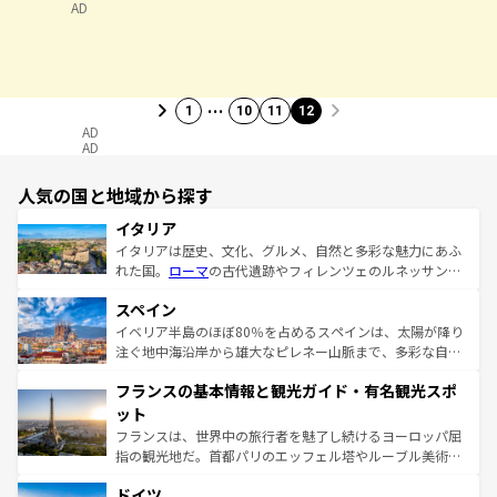
AD
…
1
10
11
12
AD
AD
人気の国と地域から探す
イタリア
イタリアは歴史、文化、グルメ、自然と多彩な魅力にあふ
れた国。
ローマ
の古代遺跡やフィレンツェのルネッサンス
美術、ヴェネツィアの運河など、歴史あるスポットはもち
スペイン
ろん、トスカーナの美しい田園風景やアマルフィ海岸の絶
景など、自然景観も見逃せない。観光の合間には、本場の
イベリア半島のほぼ80％を占めるスペインは、太陽が降り
ピザやパスタなど、絶品のイタリア料理を堪能することも
注ぐ地中海沿岸から雄大なピレネー山脈まで、多彩な自然
できる。朝目覚めてから夜眠るまで、すべての瞬間を楽し
と文化が詰まったヨーロッパ屈指の旅行先だ。多様な地域
フランスの基本情報と観光ガイド・有名観光スポ
ませてくれるイタリアで、忘れられない旅をしてみよう！
文化が根付くこの国では、情熱的なフラメンコ、熱気あふ
なお、新着のイタリア情報は
コンテンツ一覧
を参照してほ
れる闘牛、そして美味しいタパスが生活の一部となってい
ット
しい。
る。首都マドリードの洗練された雰囲気や、バルセロナの
フランスは、世界中の旅行者を魅了し続けるヨーロッパ屈
アートに溢れた街角から、地方では古代ローマ遺跡や中世
指の観光地だ。首都パリのエッフェル塔やルーブル美術館
の城塞都市、穏やかなビーチリゾートまで多彩な表情を見
といった象徴的なスポットから、田舎町の古風な美しさま
せる。地方によって風土や気候が異なるスペインはその個
ドイツ
で、幅広い魅力が詰まっている。華麗な宮殿、歴史的な大