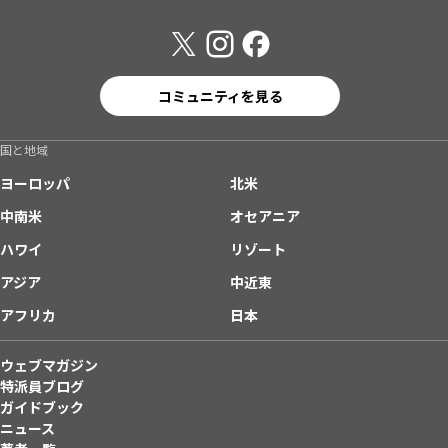
コミュニティを見る
国と地域
ヨーロッパ
北米
中南米
オセアニア
ハワイ
リゾート
アジア
中近東
アフリカ
日本
ウェブマガジン
特派員ブログ
ガイドブック
ニュース