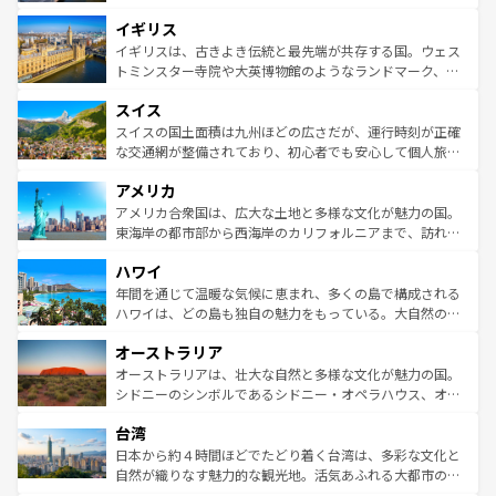
れ、フランス料理はユネスコ無形文化遺産にも登録されて
道から、未来を先取りするようなモダンな都市まで多様な
イギリス
いる。シャンパンの発祥地であるランス、プロヴァンスの
顔を持つこの国は、どこを歩いても飽きることがない。ベ
香り高いラベンダー畑など、多彩な楽しみ方が可能だ。さ
ルリンの文化的活気、バイエルン州のアルプスの絶景、そ
イギリスは、古きよき伝統と最先端が共存する国。ウェス
らに、パリ以外の地域にも魅力が溢れており、どの街角に
してライン川沿いのワイン畑といった風景は必見。ビール
トミンスター寺院や大英博物館のようなランドマーク、歴
も豊かな歴史と文化が息づいている。パリ以外の個性あふ
とソーセージを味わいながら地元の人と過ごす楽しい時間
史ある大学都市、美しい丘陵地帯や牧歌的な風景など、エ
れる地方に足を運ぶとそれぞれで全く異なる文化を体験で
スイス
は、お酒好きな人にはぜひ体験してほしい。 なお、新着の
リアごとに異なる魅力がある。また、優雅なアフタヌーン
きるだろう。 なお、新着のフランス情報は
コンテンツ一覧
ドイツ情報は
コンテンツ一覧
を参照してほしい。
ティー、ビール好きにはたまらない英国パブ、サッカー観
スイスの国土面積は九州ほどの広さだが、運行時刻が正確
を参照してほしい。
戦など、本場だからこそできる体験も豊富。イギリスを旅
な交通網が整備されており、初心者でも安心して個人旅行
して楽しみつくそう。 なお、新着のイギリス情報は
コンテ
を楽しめる。日本同様に時刻表どおりの旅が可能だ。中世
アメリカ
ンツ一覧
を参照してほしい。
の建物がそのまま残る町や、スイスならではのユニークな
博物館もあり、アルプス観光だけでなく町歩きも満喫する
アメリカ合衆国は、広大な土地と多様な文化が魅力の国。
ことができる。国民の所得が高いため物価も高いが、旅行
東海岸の都市部から西海岸のカリフォルニアまで、訪れる
者向けの交通パス提供のサービスもあり、うまく活用すれ
場所ごとに異なる風景と体験が待っている。ニューヨーク
ハワイ
ば市内交通費無料で観光を楽しむこともできる。 なお、新
のような巨大都市は、観光、ショッピング、エンターテイ
着のスイス情報は
コンテンツ一覧
を参照してほしい。
ンメントが詰まった刺激的なスポットだ。一方、アメリカ
年間を通じて温暖な気候に恵まれ、多くの島で構成される
西部には大自然が広がり、グランドキャニオンやイエロー
ハワイは、どの島も独自の魅力をもっている。大自然の神
ストーン国立公園といった絶景が堪能できる。さらに、南
秘を感じたいなら、火山が生み出した壮大な景観を誇るハ
オーストラリア
部のニューオーリンズでは、音楽と美食が融合した独特の
ワイ島は見逃せない。また、定番の観光地といえばオアフ
文化が魅力。旅行者はアメリカの各地域で異なる魅力を楽
島だが、静かな自然を求めるならマウイ島やカウアイ島が
オーストラリアは、壮大な自然と多様な文化が魅力の国。
しみながら、その多様性と豊かな歴史を感じることができ
おすすめ。エメラルドグリーンに輝く海をはじめ、豊かな
シドニーのシンボルであるシドニー・オペラハウス、オー
るだろう。車でのロードトリップや列車の旅も、アメリカ
文化や歴史が息づいている。「アロハスピリット」と呼ば
ストラリア東海岸北部に広がる大サンゴ礁地帯グレートバ
ならではの贅沢な旅のスタイルだ。 なお、新着のアメリカ
台湾
れるおもてなしの心で訪れる人々を迎えてくれるハワイの
リアリーフや大陸中央部にそびえるウルル（エアーズロッ
情報は
コンテンツ一覧
を参照してほしい。
人々、おいしいローカルフードやハワイアンミュージッ
ク）、タスマニアの美しい原生林やケアンズの熱帯雨林な
日本から約４時間ほどでたどり着く台湾は、多彩な文化と
ク、伝統的なフラダンスなど、すべてがハワイの魅力を彩
ど、見どころがたくさん。また、カフェやワイン、オージ
自然が織りなす魅力的な観光地。活気あふれる大都市の台
っている。訪れるたびに新しい発見と感動が待っているハ
ービーフなどの食文化も豊かで、美味しいものであふれて
北やノスタルジックな町並みが人気な九份（ジォウフェ