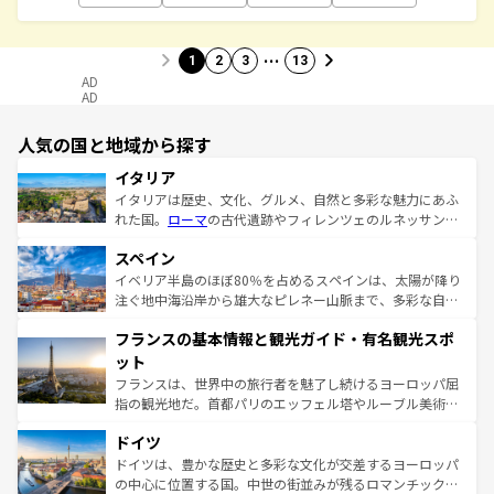
…
1
2
3
13
AD
AD
人気の国と地域から探す
イタリア
イタリアは歴史、文化、グルメ、自然と多彩な魅力にあふ
れた国。
ローマ
の古代遺跡やフィレンツェのルネッサンス
美術、ヴェネツィアの運河など、歴史あるスポットはもち
スペイン
ろん、トスカーナの美しい田園風景やアマルフィ海岸の絶
景など、自然景観も見逃せない。観光の合間には、本場の
イベリア半島のほぼ80％を占めるスペインは、太陽が降り
ピザやパスタなど、絶品のイタリア料理を堪能することも
注ぐ地中海沿岸から雄大なピレネー山脈まで、多彩な自然
できる。朝目覚めてから夜眠るまで、すべての瞬間を楽し
と文化が詰まったヨーロッパ屈指の旅行先だ。多様な地域
フランスの基本情報と観光ガイド・有名観光スポ
ませてくれるイタリアで、忘れられない旅をしてみよう！
文化が根付くこの国では、情熱的なフラメンコ、熱気あふ
なお、新着のイタリア情報は
コンテンツ一覧
を参照してほ
れる闘牛、そして美味しいタパスが生活の一部となってい
ット
しい。
る。首都マドリードの洗練された雰囲気や、バルセロナの
フランスは、世界中の旅行者を魅了し続けるヨーロッパ屈
アートに溢れた街角から、地方では古代ローマ遺跡や中世
指の観光地だ。首都パリのエッフェル塔やルーブル美術館
の城塞都市、穏やかなビーチリゾートまで多彩な表情を見
といった象徴的なスポットから、田舎町の古風な美しさま
せる。地方によって風土や気候が異なるスペインはその個
ドイツ
で、幅広い魅力が詰まっている。華麗な宮殿、歴史的な大
性で訪れる人を魅了する。 なお、新着のスペイン情報は
コ
聖堂、美しいビーチ、そして豊かな自然が、訪れる者を心
ドイツは、豊かな歴史と多彩な文化が交差するヨーロッパ
ンテンツ一覧
を参照してほしい。
から魅了する。また、フランスは美食の国としても知ら
の中心に位置する国。中世の街並みが残るロマンチック街