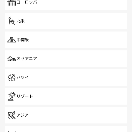
で、ホーカーズは地元の風情を楽しめる外せないスポット
ヨーロッパ
だ。訪れる人を飽きさせないシンガポールで、多様な魅力
を体感しよう。 なお、新着のシンガポール情報は
コンテン
ツ一覧
を参照してほしい。
北米
中南米
オセアニア
ハワイ
リゾート
アジア