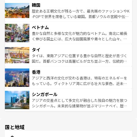
ワイを、存分に味わってほしい。 なお、新着のハワイ情報
韓国
いる。アクティビティも充実しており、サーフィンやダイ
ン）、静ひつな山岳地帯である台湾東部など、都市の喧騒
は
コンテンツ一覧
を参照してほしい。
ビング、ハイキングなど、アウトドア好きにはたまらな
と山間の静けさが共存しており、訪れる人に新しい発見と
歴史ある王朝文化が残る一方で、最先端のファッションやK
い。オーストラリアの多彩な魅力を存分に味わいつくそ
驚きをもたらしてくれる。また、奥深い台湾の食文化も魅
-POPで世界を席巻している韓国。首都ソウルの宮殿や伝統
う。 なお、新着のオーストラリア情報は
コンテンツ一覧
を
力で、夜市などの屋台グルメから高級料理、ヘルシーで美
家屋が並ぶエリアでは韓国の歴史と文化に浸ることがで
参照してほしい。
ベトナム
容にもいいと評判のスイーツなど、バラエティ豊かな料理
き、地方に足を延ばせば四季折々の自然美を楽しむことが
が味わえる。 なお、新着の台湾情報は
コンテンツ一覧
を参
できる。そして、キムチや焼肉、絶品のストリートフード
豊かな自然と多様な文化が魅力的なベトナム。南北に細長
照してほしい。
まで、さまざまな韓国料理が待っている。夜には、韓国な
く伸びる国土には、広大な田園風景や青々とした山々、世
らではのナイトライフも堪能できる。あたたかいホスピタ
界遺産に登録された壮大な自然景観が点在し、都市部では
タイ
リティに包まれながら、韓国の多彩な魅力を心ゆくまで味
急速な発展と共に伝統が息づく。ハノイの古い町並みやホ
わってみてほしい。 なお、新着の韓国情報は
コンテンツ一
ーチミン市のフランス統治時代の建物も、独特の雰囲気を
タイは、東南アジアに位置する豊かな自然と歴史が息づく
覧
を参照してほしい。
醸し出している。また、バラエティの豊かさとおいしさで
国だ。首都バンコクは高層ビルが立ち並ぶ一方、伝統的な
世界中の食通を魅了してやまないベトナム料理も魅力のひ
寺院や市場がいたるところに点在し、古きよき文化と現代
香港
とつ。フォーやバインミー、ベトナムコーヒーなどは、ぜ
の活気が交差している。北部ではチェンマイなどの山岳地
ひ現地で味わいたい。どの地域を訪れてもあたたかい人々
帯で自然と触れ合い、南部ではプーケットやクラビの美し
アジアと西洋の文化が交わる香港は、特有のエネルギーを
が旅行者を迎えてくれるので、きっと忘れられない旅にな
いビーチでリゾート気分を楽しむことができる。タイ料理
もっている。ヴィクトリア湾に広がる壮大な景色、近未来
るはずだ。 なお、新着のベトナム情報は
コンテンツ一覧
を
は世界的に有名で、屋台から高級レストランまで味覚を刺
的なアートスポット、そして歴史と現代が融合した町並
参照してほしい。
シンガポール
激する。気候は一年中温暖で、どの季節にも異なる楽しみ
み、どこを訪れても感動するはず。観光スポットが密集し
が待っている。親しみやすいタイの人々、仏教を中心とし
ており、効率よく見どころを回れるのも魅力。息をのむよ
アジアの交差点として多文化が融合した独自の魅力を放つ
た文化、そして多様な観光資源が、訪れる旅人を魅了し続
うな絶景から文化的な体験まで、香港を存分に楽しみ尽く
シンガポール。未来的な建築物が並ぶマリーナベイ、歴史
ける。 なお、新着のタイ情報は
コンテンツ一覧
を参照して
そう。 なお、新着の香港情報は
コンテンツ一覧
を参照して
と伝統を感じられるエスニックタウン、多数の緑豊かな公
ほしい。
ほしい。
園や自然保護区など、自然が調和した近代的な景観と文化
の多様性あふれるカラフルな町は、どこを歩いても新しい
国と地域
発見がある。さらに、治安のよさや充実した公共交通機関
も、旅行者にとっては魅力的なポイント。グルメも豊富