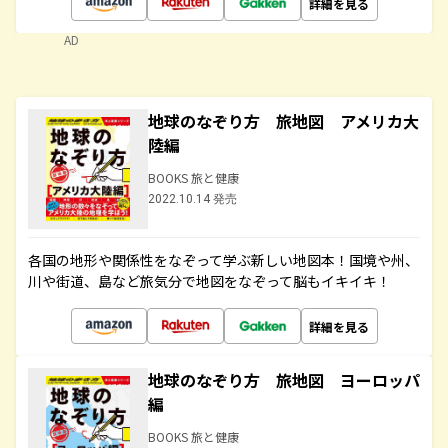
詳細を見る
AD
地球のなぞり方 旅地図 アメリカ大
陸編
BOOKS 旅と健康
2022.10.14 発売
各国の地形や関係性をなぞって学ぶ新しい地図本！国境や州、
川や街道、島など旅気分で地図をなぞって脳もイキイキ！
詳細を見る
地球のなぞり方 旅地図 ヨーロッパ
編
BOOKS 旅と健康