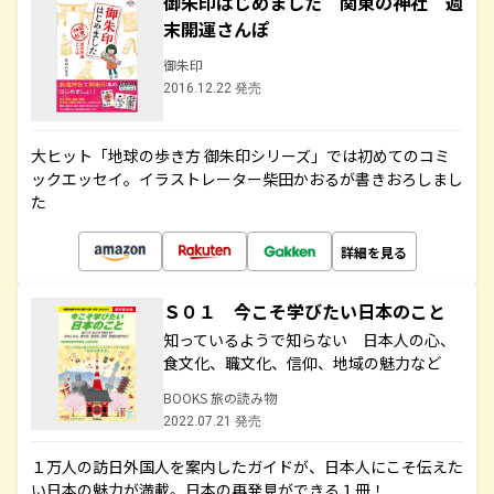
御朱印はじめました 関東の神社 週
末開運さんぽ
御朱印
2016.12.22 発売
大ヒット「地球の歩き方 御朱印シリーズ」では初めてのコミ
ックエッセイ。イラストレーター柴田かおるが書きおろしまし
た
詳細を見る
Ｓ０１ 今こそ学びたい日本のこと
知っているようで知らない 日本人の心、
食文化、職文化、信仰、地域の魅力など
BOOKS 旅の読み物
2022.07.21 発売
１万人の訪日外国人を案内したガイドが、日本人にこそ伝えた
い日本の魅力が満載。日本の再発見ができる１冊！