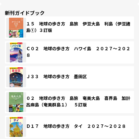
新刊ガイドブック
１５ 地球の歩き方 島旅 伊豆大島 利島（伊豆諸
島①）３訂版
Ｃ０２ 地球の歩き方 ハワイ島 ２０２７～２０２
８
Ｊ３３ 地球の歩き方 墨田区
０２ 地球の歩き方 島旅 奄美大島 喜界島 加計
呂麻島（奄美群島１） ５訂版
Ｄ１７ 地球の歩き方 タイ ２０２７～２０２８