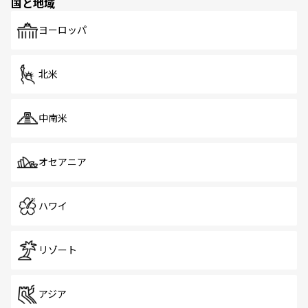
国と地域
発見がある。さらに、治安のよさや充実した公共交通機関
も、旅行者にとっては魅力的なポイント。グルメも豊富
で、ホーカーズは地元の風情を楽しめる外せないスポット
ヨーロッパ
だ。訪れる人を飽きさせないシンガポールで、多様な魅力
を体感しよう。 なお、新着のシンガポール情報は
コンテン
ツ一覧
を参照してほしい。
北米
中南米
オセアニア
ハワイ
リゾート
アジア