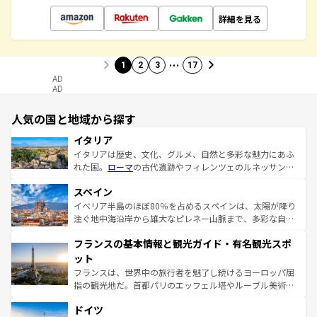
詳細を見る
…
1
2
3
17
AD
AD
人気の国と地域から探す
イタリア
イタリアは歴史、文化、グルメ、自然と多彩な魅力にあふ
れた国。
ローマ
の古代遺跡やフィレンツェのルネッサンス
美術、ヴェネツィアの運河など、歴史あるスポットはもち
スペイン
ろん、トスカーナの美しい田園風景やアマルフィ海岸の絶
景など、自然景観も見逃せない。観光の合間には、本場の
イベリア半島のほぼ80％を占めるスペインは、太陽が降り
ピザやパスタなど、絶品のイタリア料理を堪能することも
注ぐ地中海沿岸から雄大なピレネー山脈まで、多彩な自然
できる。朝目覚めてから夜眠るまで、すべての瞬間を楽し
と文化が詰まったヨーロッパ屈指の旅行先だ。多様な地域
フランスの基本情報と観光ガイド・有名観光スポ
ませてくれるイタリアで、忘れられない旅をしてみよう！
文化が根付くこの国では、情熱的なフラメンコ、熱気あふ
なお、新着のイタリア情報は
コンテンツ一覧
を参照してほ
れる闘牛、そして美味しいタパスが生活の一部となってい
ット
しい。
る。首都マドリードの洗練された雰囲気や、バルセロナの
フランスは、世界中の旅行者を魅了し続けるヨーロッパ屈
アートに溢れた街角から、地方では古代ローマ遺跡や中世
指の観光地だ。首都パリのエッフェル塔やルーブル美術館
の城塞都市、穏やかなビーチリゾートまで多彩な表情を見
といった象徴的なスポットから、田舎町の古風な美しさま
せる。地方によって風土や気候が異なるスペインはその個
ドイツ
で、幅広い魅力が詰まっている。華麗な宮殿、歴史的な大