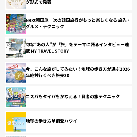
グ形式で発表
Next韓国旅 次の韓国旅行がもっと楽しくなる 旅先・
グルメ・テクニック
旬な“あの人”が「旅」をテーマに語るインタビュー連
載 MY TRAVEL STORY
今、こんな旅がしてみたい！地球の歩き方が選ぶ2026
年絶対行くべき旅先30
コスパもタイパもかなえる！賢者の旅テクニック
地球の歩き方♥偏愛ハワイ