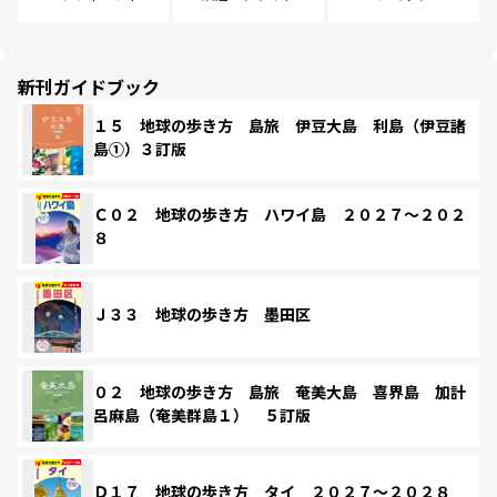
新刊ガイドブック
１５ 地球の歩き方 島旅 伊豆大島 利島（伊豆諸
島①）３訂版
Ｃ０２ 地球の歩き方 ハワイ島 ２０２７～２０２
８
Ｊ３３ 地球の歩き方 墨田区
０２ 地球の歩き方 島旅 奄美大島 喜界島 加計
呂麻島（奄美群島１） ５訂版
Ｄ１７ 地球の歩き方 タイ ２０２７～２０２８