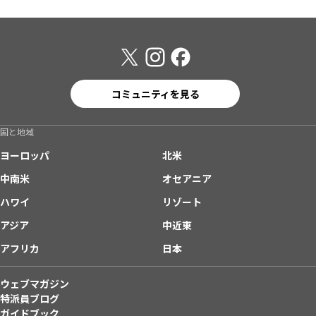
コミュニティを見る
国と地域
ヨーロッパ
北米
中南米
オセアニア
ハワイ
リゾート
アジア
中近東
アフリカ
日本
ウェブマガジン
特派員ブログ
ガイドブック