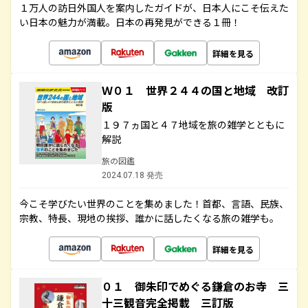
１万人の訪日外国人を案内したガイドが、日本人にこそ伝えた
い日本の魅力が満載。日本の再発見ができる１冊！
詳細を見る
Ｗ０１ 世界２４４の国と地域 改訂
版
１９７ヵ国と４７地域を旅の雑学とともに
解説
旅の図鑑
2024.07.18 発売
今こそ学びたい世界のことを集めました！首都、言語、民族、
宗教、特長、現地の挨拶、誰かに話したくなる旅の雑学も。
詳細を見る
０１ 御朱印でめぐる鎌倉のお寺 三
十三観音完全掲載 三訂版