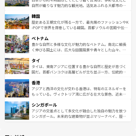
ク、伝統的なフラダンスなど、すべてがハワイの魅力を彩
ど、見どころがたくさん。また、カフェやワイン、オージ
自然が織りなす魅力的な観光地。活気あふれる大都市の台
っている。訪れるたびに新しい発見と感動が待っているハ
ービーフなどの食文化も豊かで、美味しいものであふれて
北やノスタルジックな町並みが人気な九份（ジォウフェ
ワイを、存分に味わってほしい。 なお、新着のハワイ情報
韓国
いる。アクティビティも充実しており、サーフィンやダイ
ン）、静ひつな山岳地帯である台湾東部など、都市の喧騒
は
コンテンツ一覧
を参照してほしい。
ビング、ハイキングなど、アウトドア好きにはたまらな
と山間の静けさが共存しており、訪れる人に新しい発見と
歴史ある王朝文化が残る一方で、最先端のファッションやK
い。オーストラリアの多彩な魅力を存分に味わいつくそ
驚きをもたらしてくれる。また、奥深い台湾の食文化も魅
-POPで世界を席巻している韓国。首都ソウルの宮殿や伝統
う。 なお、新着のオーストラリア情報は
コンテンツ一覧
を
力で、夜市などの屋台グルメから高級料理、ヘルシーで美
家屋が並ぶエリアでは韓国の歴史と文化に浸ることがで
参照してほしい。
ベトナム
容にもいいと評判のスイーツなど、バラエティ豊かな料理
き、地方に足を延ばせば四季折々の自然美を楽しむことが
が味わえる。 なお、新着の台湾情報は
コンテンツ一覧
を参
できる。そして、キムチや焼肉、絶品のストリートフード
豊かな自然と多様な文化が魅力的なベトナム。南北に細長
照してほしい。
まで、さまざまな韓国料理が待っている。夜には、韓国な
く伸びる国土には、広大な田園風景や青々とした山々、世
らではのナイトライフも堪能できる。あたたかいホスピタ
界遺産に登録された壮大な自然景観が点在し、都市部では
タイ
リティに包まれながら、韓国の多彩な魅力を心ゆくまで味
急速な発展と共に伝統が息づく。ハノイの古い町並みやホ
わってみてほしい。 なお、新着の韓国情報は
コンテンツ一
ーチミン市のフランス統治時代の建物も、独特の雰囲気を
タイは、東南アジアに位置する豊かな自然と歴史が息づく
覧
を参照してほしい。
醸し出している。また、バラエティの豊かさとおいしさで
国だ。首都バンコクは高層ビルが立ち並ぶ一方、伝統的な
世界中の食通を魅了してやまないベトナム料理も魅力のひ
寺院や市場がいたるところに点在し、古きよき文化と現代
香港
とつ。フォーやバインミー、ベトナムコーヒーなどは、ぜ
の活気が交差している。北部ではチェンマイなどの山岳地
ひ現地で味わいたい。どの地域を訪れてもあたたかい人々
帯で自然と触れ合い、南部ではプーケットやクラビの美し
アジアと西洋の文化が交わる香港は、特有のエネルギーを
が旅行者を迎えてくれるので、きっと忘れられない旅にな
いビーチでリゾート気分を楽しむことができる。タイ料理
もっている。ヴィクトリア湾に広がる壮大な景色、近未来
るはずだ。 なお、新着のベトナム情報は
コンテンツ一覧
を
は世界的に有名で、屋台から高級レストランまで味覚を刺
的なアートスポット、そして歴史と現代が融合した町並
参照してほしい。
シンガポール
激する。気候は一年中温暖で、どの季節にも異なる楽しみ
み、どこを訪れても感動するはず。観光スポットが密集し
が待っている。親しみやすいタイの人々、仏教を中心とし
ており、効率よく見どころを回れるのも魅力。息をのむよ
アジアの交差点として多文化が融合した独自の魅力を放つ
た文化、そして多様な観光資源が、訪れる旅人を魅了し続
うな絶景から文化的な体験まで、香港を存分に楽しみ尽く
シンガポール。未来的な建築物が並ぶマリーナベイ、歴史
ける。 なお、新着のタイ情報は
コンテンツ一覧
を参照して
そう。 なお、新着の香港情報は
コンテンツ一覧
を参照して
と伝統を感じられるエスニックタウン、多数の緑豊かな公
ほしい。
ほしい。
園や自然保護区など、自然が調和した近代的な景観と文化
の多様性あふれるカラフルな町は、どこを歩いても新しい