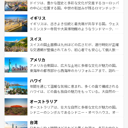
性で訪れる人を魅了する。 なお、新着のスペイン情報は
コ
聖堂、美しいビーチ、そして豊かな自然が、訪れる者を心
ドイツは、豊かな歴史と多彩な文化が交差するヨーロッパ
ンテンツ一覧
を参照してほしい。
から魅了する。また、フランスは美食の国としても知ら
の中心に位置する国。中世の街並みが残るロマンチック街
れ、フランス料理はユネスコ無形文化遺産にも登録されて
道から、未来を先取りするようなモダンな都市まで多様な
イギリス
いる。シャンパンの発祥地であるランス、プロヴァンスの
顔を持つこの国は、どこを歩いても飽きることがない。ベ
香り高いラベンダー畑など、多彩な楽しみ方が可能だ。さ
ルリンの文化的活気、バイエルン州のアルプスの絶景、そ
イギリスは、古きよき伝統と最先端が共存する国。ウェス
らに、パリ以外の地域にも魅力が溢れており、どの街角に
してライン川沿いのワイン畑といった風景は必見。ビール
トミンスター寺院や大英博物館のようなランドマーク、歴
も豊かな歴史と文化が息づいている。パリ以外の個性あふ
とソーセージを味わいながら地元の人と過ごす楽しい時間
史ある大学都市、美しい丘陵地帯や牧歌的な風景など、エ
れる地方に足を運ぶとそれぞれで全く異なる文化を体験で
スイス
は、お酒好きな人にはぜひ体験してほしい。 なお、新着の
リアごとに異なる魅力がある。また、優雅なアフタヌーン
きるだろう。 なお、新着のフランス情報は
コンテンツ一覧
ドイツ情報は
コンテンツ一覧
を参照してほしい。
ティー、ビール好きにはたまらない英国パブ、サッカー観
スイスの国土面積は九州ほどの広さだが、運行時刻が正確
を参照してほしい。
戦など、本場だからこそできる体験も豊富。イギリスを旅
な交通網が整備されており、初心者でも安心して個人旅行
して楽しみつくそう。 なお、新着のイギリス情報は
コンテ
を楽しめる。日本同様に時刻表どおりの旅が可能だ。中世
アメリカ
ンツ一覧
を参照してほしい。
の建物がそのまま残る町や、スイスならではのユニークな
博物館もあり、アルプス観光だけでなく町歩きも満喫する
アメリカ合衆国は、広大な土地と多様な文化が魅力の国。
ことができる。国民の所得が高いため物価も高いが、旅行
東海岸の都市部から西海岸のカリフォルニアまで、訪れる
者向けの交通パス提供のサービスもあり、うまく活用すれ
場所ごとに異なる風景と体験が待っている。ニューヨーク
ハワイ
ば市内交通費無料で観光を楽しむこともできる。 なお、新
のような巨大都市は、観光、ショッピング、エンターテイ
着のスイス情報は
コンテンツ一覧
を参照してほしい。
ンメントが詰まった刺激的なスポットだ。一方、アメリカ
年間を通じて温暖な気候に恵まれ、多くの島で構成される
西部には大自然が広がり、グランドキャニオンやイエロー
ハワイは、どの島も独自の魅力をもっている。大自然の神
ストーン国立公園といった絶景が堪能できる。さらに、南
秘を感じたいなら、火山が生み出した壮大な景観を誇るハ
オーストラリア
部のニューオーリンズでは、音楽と美食が融合した独特の
ワイ島は見逃せない。また、定番の観光地といえばオアフ
文化が魅力。旅行者はアメリカの各地域で異なる魅力を楽
島だが、静かな自然を求めるならマウイ島やカウアイ島が
オーストラリアは、壮大な自然と多様な文化が魅力の国。
しみながら、その多様性と豊かな歴史を感じることができ
おすすめ。エメラルドグリーンに輝く海をはじめ、豊かな
シドニーのシンボルであるシドニー・オペラハウス、オー
るだろう。車でのロードトリップや列車の旅も、アメリカ
文化や歴史が息づいている。「アロハスピリット」と呼ば
ストラリア東海岸北部に広がる大サンゴ礁地帯グレートバ
ならではの贅沢な旅のスタイルだ。 なお、新着のアメリカ
台湾
れるおもてなしの心で訪れる人々を迎えてくれるハワイの
リアリーフや大陸中央部にそびえるウルル（エアーズロッ
情報は
コンテンツ一覧
を参照してほしい。
人々、おいしいローカルフードやハワイアンミュージッ
ク）、タスマニアの美しい原生林やケアンズの熱帯雨林な
日本から約４時間ほどでたどり着く台湾は、多彩な文化と