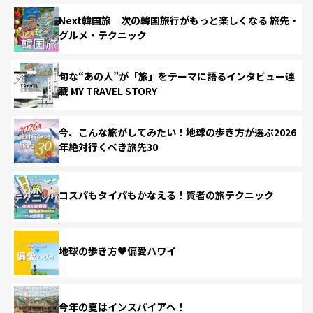
Next韓国旅 次の韓国旅行がもっと楽しくなる 旅先・
グルメ・テクニック
旬な“あの人”が「旅」をテーマに語るインタビュー連
載 MY TRAVEL STORY
今、こんな旅がしてみたい！地球の歩き方が選ぶ2026
年絶対行くべき旅先30
コスパもタイパもかなえる！賢者の旅テクニック
地球の歩き方♥偏愛ハワイ
今年の夏はインスパイアへ！