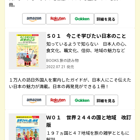
冊。
詳細を見る
Ｓ０１ 今こそ学びたい日本のこと
知っているようで知らない 日本人の心、
食文化、職文化、信仰、地域の魅力など
BOOKS 旅の読み物
2022.07.21 発売
１万人の訪日外国人を案内したガイドが、日本人にこそ伝えた
い日本の魅力が満載。日本の再発見ができる１冊！
詳細を見る
Ｗ０１ 世界２４４の国と地域 改訂
版
１９７ヵ国と４７地域を旅の雑学とともに
解説