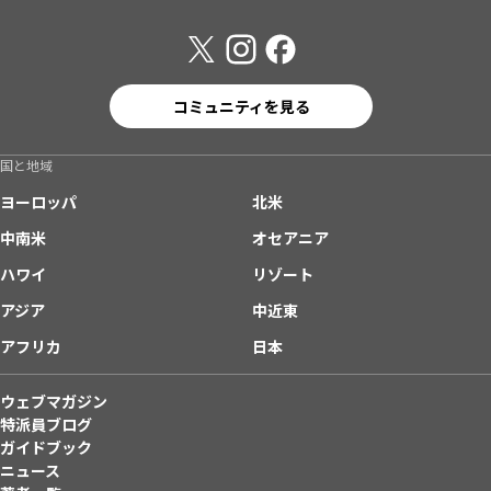
コミュニティを見る
国と地域
ヨーロッパ
北米
中南米
オセアニア
ハワイ
リゾート
アジア
中近東
アフリカ
日本
ウェブマガジン
特派員ブログ
ガイドブック
ニュース