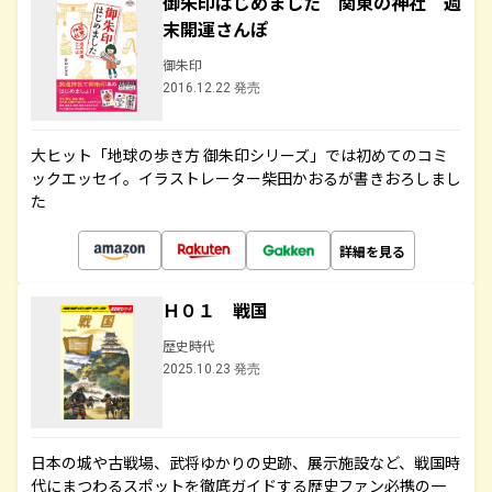
御朱印はじめました 関東の神社 週
末開運さんぽ
御朱印
2016.12.22 発売
大ヒット「地球の歩き方 御朱印シリーズ」では初めてのコミ
ックエッセイ。イラストレーター柴田かおるが書きおろしまし
た
詳細を見る
Ｈ０１ 戦国
歴史時代
2025.10.23 発売
日本の城や古戦場、武将ゆかりの史跡、展示施設など、戦国時
代にまつわるスポットを徹底ガイドする歴史ファン必携の一