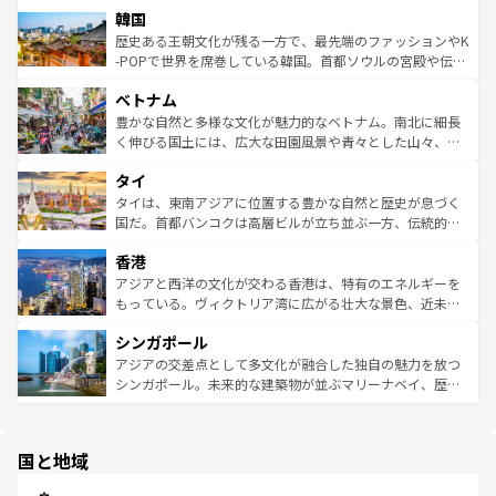
ワイを、存分に味わってほしい。 なお、新着のハワイ情報
韓国
いる。アクティビティも充実しており、サーフィンやダイ
ン）、静ひつな山岳地帯である台湾東部など、都市の喧騒
は
コンテンツ一覧
を参照してほしい。
ビング、ハイキングなど、アウトドア好きにはたまらな
と山間の静けさが共存しており、訪れる人に新しい発見と
歴史ある王朝文化が残る一方で、最先端のファッションやK
い。オーストラリアの多彩な魅力を存分に味わいつくそ
驚きをもたらしてくれる。また、奥深い台湾の食文化も魅
-POPで世界を席巻している韓国。首都ソウルの宮殿や伝統
う。 なお、新着のオーストラリア情報は
コンテンツ一覧
を
力で、夜市などの屋台グルメから高級料理、ヘルシーで美
家屋が並ぶエリアでは韓国の歴史と文化に浸ることがで
参照してほしい。
ベトナム
容にもいいと評判のスイーツなど、バラエティ豊かな料理
き、地方に足を延ばせば四季折々の自然美を楽しむことが
が味わえる。 なお、新着の台湾情報は
コンテンツ一覧
を参
できる。そして、キムチや焼肉、絶品のストリートフード
豊かな自然と多様な文化が魅力的なベトナム。南北に細長
照してほしい。
まで、さまざまな韓国料理が待っている。夜には、韓国な
く伸びる国土には、広大な田園風景や青々とした山々、世
らではのナイトライフも堪能できる。あたたかいホスピタ
界遺産に登録された壮大な自然景観が点在し、都市部では
タイ
リティに包まれながら、韓国の多彩な魅力を心ゆくまで味
急速な発展と共に伝統が息づく。ハノイの古い町並みやホ
わってみてほしい。 なお、新着の韓国情報は
コンテンツ一
ーチミン市のフランス統治時代の建物も、独特の雰囲気を
タイは、東南アジアに位置する豊かな自然と歴史が息づく
覧
を参照してほしい。
醸し出している。また、バラエティの豊かさとおいしさで
国だ。首都バンコクは高層ビルが立ち並ぶ一方、伝統的な
世界中の食通を魅了してやまないベトナム料理も魅力のひ
寺院や市場がいたるところに点在し、古きよき文化と現代
香港
とつ。フォーやバインミー、ベトナムコーヒーなどは、ぜ
の活気が交差している。北部ではチェンマイなどの山岳地
ひ現地で味わいたい。どの地域を訪れてもあたたかい人々
帯で自然と触れ合い、南部ではプーケットやクラビの美し
アジアと西洋の文化が交わる香港は、特有のエネルギーを
が旅行者を迎えてくれるので、きっと忘れられない旅にな
いビーチでリゾート気分を楽しむことができる。タイ料理
もっている。ヴィクトリア湾に広がる壮大な景色、近未来
るはずだ。 なお、新着のベトナム情報は
コンテンツ一覧
を
は世界的に有名で、屋台から高級レストランまで味覚を刺
的なアートスポット、そして歴史と現代が融合した町並
参照してほしい。
シンガポール
激する。気候は一年中温暖で、どの季節にも異なる楽しみ
み、どこを訪れても感動するはず。観光スポットが密集し
が待っている。親しみやすいタイの人々、仏教を中心とし
ており、効率よく見どころを回れるのも魅力。息をのむよ
アジアの交差点として多文化が融合した独自の魅力を放つ
た文化、そして多様な観光資源が、訪れる旅人を魅了し続
うな絶景から文化的な体験まで、香港を存分に楽しみ尽く
シンガポール。未来的な建築物が並ぶマリーナベイ、歴史
ける。 なお、新着のタイ情報は
コンテンツ一覧
を参照して
そう。 なお、新着の香港情報は
コンテンツ一覧
を参照して
と伝統を感じられるエスニックタウン、多数の緑豊かな公
ほしい。
ほしい。
園や自然保護区など、自然が調和した近代的な景観と文化
の多様性あふれるカラフルな町は、どこを歩いても新しい
国と地域
発見がある。さらに、治安のよさや充実した公共交通機関
も、旅行者にとっては魅力的なポイント。グルメも豊富