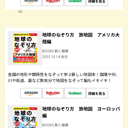
詳細を見る
AD
地球のなぞり方 旅地図 アメリカ大
陸編
BOOKS 旅と健康
2022.10.14 発売
各国の地形や関係性をなぞって学ぶ新しい地図本！国境や州、
川や街道、島など旅気分で地図をなぞって脳もイキイキ！
詳細を見る
地球のなぞり方 旅地図 ヨーロッパ
編
BOOKS 旅と健康