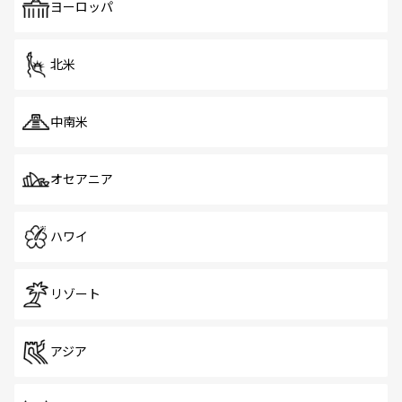
で、ホーカーズは地元の風情を楽しめる外せないスポット
ヨーロッパ
だ。訪れる人を飽きさせないシンガポールで、多様な魅力
を体感しよう。 なお、新着のシンガポール情報は
コンテン
ツ一覧
を参照してほしい。
北米
中南米
オセアニア
ハワイ
リゾート
アジア