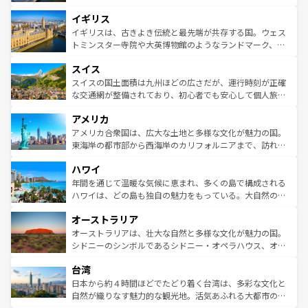
れ、フランス料理はユネスコ無形文化遺産にも登録されて
道から、未来を先取りするようなモダンな都市まで多様な
イギリス
いる。シャンパンの発祥地であるランス、プロヴァンスの
顔を持つこの国は、どこを歩いても飽きることがない。ベ
香り高いラベンダー畑など、多彩な楽しみ方が可能だ。さ
ルリンの文化的活気、バイエルン州のアルプスの絶景、そ
イギリスは、古きよき伝統と最先端が共存する国。ウェス
らに、パリ以外の地域にも魅力が溢れており、どの街角に
してライン川沿いのワイン畑といった風景は必見。ビール
トミンスター寺院や大英博物館のようなランドマーク、歴
も豊かな歴史と文化が息づいている。パリ以外の個性あふ
とソーセージを味わいながら地元の人と過ごす楽しい時間
史ある大学都市、美しい丘陵地帯や牧歌的な風景など、エ
れる地方に足を運ぶとそれぞれで全く異なる文化を体験で
スイス
は、お酒好きな人にはぜひ体験してほしい。 なお、新着の
リアごとに異なる魅力がある。また、優雅なアフタヌーン
きるだろう。 なお、新着のフランス情報は
コンテンツ一覧
ドイツ情報は
コンテンツ一覧
を参照してほしい。
ティー、ビール好きにはたまらない英国パブ、サッカー観
スイスの国土面積は九州ほどの広さだが、運行時刻が正確
を参照してほしい。
戦など、本場だからこそできる体験も豊富。イギリスを旅
な交通網が整備されており、初心者でも安心して個人旅行
して楽しみつくそう。 なお、新着のイギリス情報は
コンテ
を楽しめる。日本同様に時刻表どおりの旅が可能だ。中世
アメリカ
ンツ一覧
を参照してほしい。
の建物がそのまま残る町や、スイスならではのユニークな
博物館もあり、アルプス観光だけでなく町歩きも満喫する
アメリカ合衆国は、広大な土地と多様な文化が魅力の国。
ことができる。国民の所得が高いため物価も高いが、旅行
東海岸の都市部から西海岸のカリフォルニアまで、訪れる
者向けの交通パス提供のサービスもあり、うまく活用すれ
場所ごとに異なる風景と体験が待っている。ニューヨーク
ハワイ
ば市内交通費無料で観光を楽しむこともできる。 なお、新
のような巨大都市は、観光、ショッピング、エンターテイ
着のスイス情報は
コンテンツ一覧
を参照してほしい。
ンメントが詰まった刺激的なスポットだ。一方、アメリカ
年間を通じて温暖な気候に恵まれ、多くの島で構成される
西部には大自然が広がり、グランドキャニオンやイエロー
ハワイは、どの島も独自の魅力をもっている。大自然の神
ストーン国立公園といった絶景が堪能できる。さらに、南
秘を感じたいなら、火山が生み出した壮大な景観を誇るハ
オーストラリア
部のニューオーリンズでは、音楽と美食が融合した独特の
ワイ島は見逃せない。また、定番の観光地といえばオアフ
文化が魅力。旅行者はアメリカの各地域で異なる魅力を楽
島だが、静かな自然を求めるならマウイ島やカウアイ島が
オーストラリアは、壮大な自然と多様な文化が魅力の国。
しみながら、その多様性と豊かな歴史を感じることができ
おすすめ。エメラルドグリーンに輝く海をはじめ、豊かな
シドニーのシンボルであるシドニー・オペラハウス、オー
るだろう。車でのロードトリップや列車の旅も、アメリカ
文化や歴史が息づいている。「アロハスピリット」と呼ば
ストラリア東海岸北部に広がる大サンゴ礁地帯グレートバ
ならではの贅沢な旅のスタイルだ。 なお、新着のアメリカ
台湾
れるおもてなしの心で訪れる人々を迎えてくれるハワイの
リアリーフや大陸中央部にそびえるウルル（エアーズロッ
情報は
コンテンツ一覧
を参照してほしい。
人々、おいしいローカルフードやハワイアンミュージッ
ク）、タスマニアの美しい原生林やケアンズの熱帯雨林な
日本から約４時間ほどでたどり着く台湾は、多彩な文化と
ク、伝統的なフラダンスなど、すべてがハワイの魅力を彩
ど、見どころがたくさん。また、カフェやワイン、オージ
自然が織りなす魅力的な観光地。活気あふれる大都市の台
っている。訪れるたびに新しい発見と感動が待っているハ
ービーフなどの食文化も豊かで、美味しいものであふれて
北やノスタルジックな町並みが人気な九份（ジォウフェ