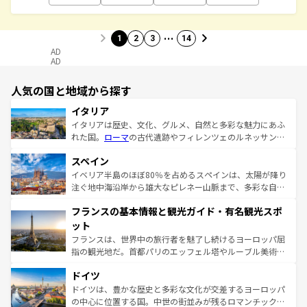
…
1
2
3
14
AD
AD
人気の国と地域から探す
イタリア
イタリアは歴史、文化、グルメ、自然と多彩な魅力にあふ
れた国。
ローマ
の古代遺跡やフィレンツェのルネッサンス
美術、ヴェネツィアの運河など、歴史あるスポットはもち
スペイン
ろん、トスカーナの美しい田園風景やアマルフィ海岸の絶
景など、自然景観も見逃せない。観光の合間には、本場の
イベリア半島のほぼ80％を占めるスペインは、太陽が降り
ピザやパスタなど、絶品のイタリア料理を堪能することも
注ぐ地中海沿岸から雄大なピレネー山脈まで、多彩な自然
できる。朝目覚めてから夜眠るまで、すべての瞬間を楽し
と文化が詰まったヨーロッパ屈指の旅行先だ。多様な地域
フランスの基本情報と観光ガイド・有名観光スポ
ませてくれるイタリアで、忘れられない旅をしてみよう！
文化が根付くこの国では、情熱的なフラメンコ、熱気あふ
なお、新着のイタリア情報は
コンテンツ一覧
を参照してほ
れる闘牛、そして美味しいタパスが生活の一部となってい
ット
しい。
る。首都マドリードの洗練された雰囲気や、バルセロナの
フランスは、世界中の旅行者を魅了し続けるヨーロッパ屈
アートに溢れた街角から、地方では古代ローマ遺跡や中世
指の観光地だ。首都パリのエッフェル塔やルーブル美術館
の城塞都市、穏やかなビーチリゾートまで多彩な表情を見
といった象徴的なスポットから、田舎町の古風な美しさま
せる。地方によって風土や気候が異なるスペインはその個
ドイツ
で、幅広い魅力が詰まっている。華麗な宮殿、歴史的な大
性で訪れる人を魅了する。 なお、新着のスペイン情報は
コ
聖堂、美しいビーチ、そして豊かな自然が、訪れる者を心
ドイツは、豊かな歴史と多彩な文化が交差するヨーロッパ
ンテンツ一覧
を参照してほしい。
から魅了する。また、フランスは美食の国としても知ら
の中心に位置する国。中世の街並みが残るロマンチック街