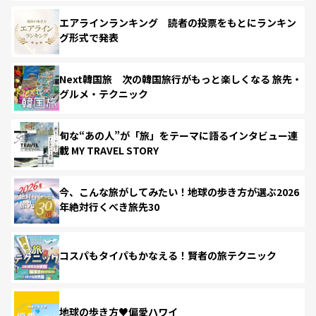
エアラインランキング 読者の投票をもとにランキン
グ形式で発表
Next韓国旅 次の韓国旅行がもっと楽しくなる 旅先・
グルメ・テクニック
旬な“あの人”が「旅」をテーマに語るインタビュー連
載 MY TRAVEL STORY
今、こんな旅がしてみたい！地球の歩き方が選ぶ2026
年絶対行くべき旅先30
コスパもタイパもかなえる！賢者の旅テクニック
地球の歩き方♥偏愛ハワイ