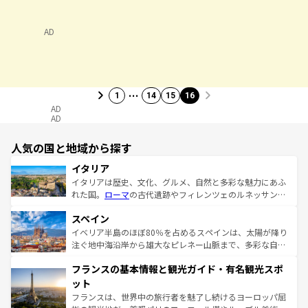
AD
…
1
14
15
16
AD
AD
人気の国と地域から探す
イタリア
イタリアは歴史、文化、グルメ、自然と多彩な魅力にあふ
れた国。
ローマ
の古代遺跡やフィレンツェのルネッサンス
美術、ヴェネツィアの運河など、歴史あるスポットはもち
スペイン
ろん、トスカーナの美しい田園風景やアマルフィ海岸の絶
景など、自然景観も見逃せない。観光の合間には、本場の
イベリア半島のほぼ80％を占めるスペインは、太陽が降り
ピザやパスタなど、絶品のイタリア料理を堪能することも
注ぐ地中海沿岸から雄大なピレネー山脈まで、多彩な自然
できる。朝目覚めてから夜眠るまで、すべての瞬間を楽し
と文化が詰まったヨーロッパ屈指の旅行先だ。多様な地域
フランスの基本情報と観光ガイド・有名観光スポ
ませてくれるイタリアで、忘れられない旅をしてみよう！
文化が根付くこの国では、情熱的なフラメンコ、熱気あふ
なお、新着のイタリア情報は
コンテンツ一覧
を参照してほ
れる闘牛、そして美味しいタパスが生活の一部となってい
ット
しい。
る。首都マドリードの洗練された雰囲気や、バルセロナの
フランスは、世界中の旅行者を魅了し続けるヨーロッパ屈
アートに溢れた街角から、地方では古代ローマ遺跡や中世