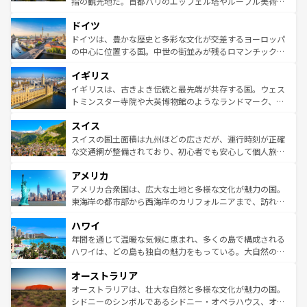
指の観光地だ。首都パリのエッフェル塔やルーブル美術館
の城塞都市、穏やかなビーチリゾートまで多彩な表情を見
といった象徴的なスポットから、田舎町の古風な美しさま
せる。地方によって風土や気候が異なるスペインはその個
ドイツ
で、幅広い魅力が詰まっている。華麗な宮殿、歴史的な大
性で訪れる人を魅了する。 なお、新着のスペイン情報は
コ
聖堂、美しいビーチ、そして豊かな自然が、訪れる者を心
ドイツは、豊かな歴史と多彩な文化が交差するヨーロッパ
ンテンツ一覧
を参照してほしい。
から魅了する。また、フランスは美食の国としても知ら
の中心に位置する国。中世の街並みが残るロマンチック街
れ、フランス料理はユネスコ無形文化遺産にも登録されて
道から、未来を先取りするようなモダンな都市まで多様な
イギリス
いる。シャンパンの発祥地であるランス、プロヴァンスの
顔を持つこの国は、どこを歩いても飽きることがない。ベ
香り高いラベンダー畑など、多彩な楽しみ方が可能だ。さ
ルリンの文化的活気、バイエルン州のアルプスの絶景、そ
イギリスは、古きよき伝統と最先端が共存する国。ウェス
らに、パリ以外の地域にも魅力が溢れており、どの街角に
してライン川沿いのワイン畑といった風景は必見。ビール
トミンスター寺院や大英博物館のようなランドマーク、歴
も豊かな歴史と文化が息づいている。パリ以外の個性あふ
とソーセージを味わいながら地元の人と過ごす楽しい時間
史ある大学都市、美しい丘陵地帯や牧歌的な風景など、エ
れる地方に足を運ぶとそれぞれで全く異なる文化を体験で
スイス
は、お酒好きな人にはぜひ体験してほしい。 なお、新着の
リアごとに異なる魅力がある。また、優雅なアフタヌーン
きるだろう。 なお、新着のフランス情報は
コンテンツ一覧
ドイツ情報は
コンテンツ一覧
を参照してほしい。
ティー、ビール好きにはたまらない英国パブ、サッカー観
スイスの国土面積は九州ほどの広さだが、運行時刻が正確
を参照してほしい。
戦など、本場だからこそできる体験も豊富。イギリスを旅
な交通網が整備されており、初心者でも安心して個人旅行
して楽しみつくそう。 なお、新着のイギリス情報は
コンテ
を楽しめる。日本同様に時刻表どおりの旅が可能だ。中世
アメリカ
ンツ一覧
を参照してほしい。
の建物がそのまま残る町や、スイスならではのユニークな
博物館もあり、アルプス観光だけでなく町歩きも満喫する
アメリカ合衆国は、広大な土地と多様な文化が魅力の国。
ことができる。国民の所得が高いため物価も高いが、旅行
東海岸の都市部から西海岸のカリフォルニアまで、訪れる
者向けの交通パス提供のサービスもあり、うまく活用すれ
場所ごとに異なる風景と体験が待っている。ニューヨーク
ハワイ
ば市内交通費無料で観光を楽しむこともできる。 なお、新
のような巨大都市は、観光、ショッピング、エンターテイ
着のスイス情報は
コンテンツ一覧
を参照してほしい。
ンメントが詰まった刺激的なスポットだ。一方、アメリカ
年間を通じて温暖な気候に恵まれ、多くの島で構成される
西部には大自然が広がり、グランドキャニオンやイエロー
ハワイは、どの島も独自の魅力をもっている。大自然の神
ストーン国立公園といった絶景が堪能できる。さらに、南
秘を感じたいなら、火山が生み出した壮大な景観を誇るハ
オーストラリア
部のニューオーリンズでは、音楽と美食が融合した独特の
ワイ島は見逃せない。また、定番の観光地といえばオアフ
文化が魅力。旅行者はアメリカの各地域で異なる魅力を楽
島だが、静かな自然を求めるならマウイ島やカウアイ島が
オーストラリアは、壮大な自然と多様な文化が魅力の国。
しみながら、その多様性と豊かな歴史を感じることができ
おすすめ。エメラルドグリーンに輝く海をはじめ、豊かな
シドニーのシンボルであるシドニー・オペラハウス、オー