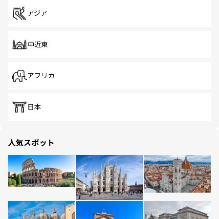
アジア
中近東
アフリカ
日本
人気スポット