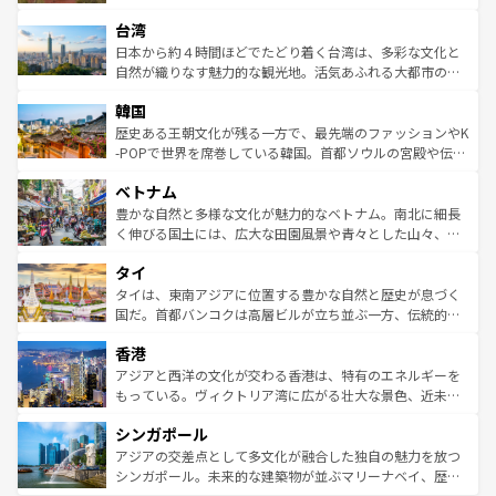
るだろう。車でのロードトリップや列車の旅も、アメリカ
文化や歴史が息づいている。「アロハスピリット」と呼ば
ストラリア東海岸北部に広がる大サンゴ礁地帯グレートバ
ならではの贅沢な旅のスタイルだ。 なお、新着のアメリカ
台湾
れるおもてなしの心で訪れる人々を迎えてくれるハワイの
リアリーフや大陸中央部にそびえるウルル（エアーズロッ
情報は
コンテンツ一覧
を参照してほしい。
人々、おいしいローカルフードやハワイアンミュージッ
ク）、タスマニアの美しい原生林やケアンズの熱帯雨林な
日本から約４時間ほどでたどり着く台湾は、多彩な文化と
ク、伝統的なフラダンスなど、すべてがハワイの魅力を彩
ど、見どころがたくさん。また、カフェやワイン、オージ
自然が織りなす魅力的な観光地。活気あふれる大都市の台
っている。訪れるたびに新しい発見と感動が待っているハ
ービーフなどの食文化も豊かで、美味しいものであふれて
北やノスタルジックな町並みが人気な九份（ジォウフェ
ワイを、存分に味わってほしい。 なお、新着のハワイ情報
韓国
いる。アクティビティも充実しており、サーフィンやダイ
ン）、静ひつな山岳地帯である台湾東部など、都市の喧騒
は
コンテンツ一覧
を参照してほしい。
ビング、ハイキングなど、アウトドア好きにはたまらな
と山間の静けさが共存しており、訪れる人に新しい発見と
歴史ある王朝文化が残る一方で、最先端のファッションやK
い。オーストラリアの多彩な魅力を存分に味わいつくそ
驚きをもたらしてくれる。また、奥深い台湾の食文化も魅
-POPで世界を席巻している韓国。首都ソウルの宮殿や伝統
う。 なお、新着のオーストラリア情報は
コンテンツ一覧
を
力で、夜市などの屋台グルメから高級料理、ヘルシーで美
家屋が並ぶエリアでは韓国の歴史と文化に浸ることがで
参照してほしい。
ベトナム
容にもいいと評判のスイーツなど、バラエティ豊かな料理
き、地方に足を延ばせば四季折々の自然美を楽しむことが
が味わえる。 なお、新着の台湾情報は
コンテンツ一覧
を参
できる。そして、キムチや焼肉、絶品のストリートフード
豊かな自然と多様な文化が魅力的なベトナム。南北に細長
照してほしい。
まで、さまざまな韓国料理が待っている。夜には、韓国な
く伸びる国土には、広大な田園風景や青々とした山々、世
らではのナイトライフも堪能できる。あたたかいホスピタ
界遺産に登録された壮大な自然景観が点在し、都市部では
タイ
リティに包まれながら、韓国の多彩な魅力を心ゆくまで味
急速な発展と共に伝統が息づく。ハノイの古い町並みやホ
わってみてほしい。 なお、新着の韓国情報は
コンテンツ一
ーチミン市のフランス統治時代の建物も、独特の雰囲気を
タイは、東南アジアに位置する豊かな自然と歴史が息づく
覧
を参照してほしい。
醸し出している。また、バラエティの豊かさとおいしさで
国だ。首都バンコクは高層ビルが立ち並ぶ一方、伝統的な
世界中の食通を魅了してやまないベトナム料理も魅力のひ
寺院や市場がいたるところに点在し、古きよき文化と現代
香港
とつ。フォーやバインミー、ベトナムコーヒーなどは、ぜ
の活気が交差している。北部ではチェンマイなどの山岳地
ひ現地で味わいたい。どの地域を訪れてもあたたかい人々
帯で自然と触れ合い、南部ではプーケットやクラビの美し
アジアと西洋の文化が交わる香港は、特有のエネルギーを
が旅行者を迎えてくれるので、きっと忘れられない旅にな
いビーチでリゾート気分を楽しむことができる。タイ料理
もっている。ヴィクトリア湾に広がる壮大な景色、近未来
るはずだ。 なお、新着のベトナム情報は
コンテンツ一覧
を
は世界的に有名で、屋台から高級レストランまで味覚を刺
的なアートスポット、そして歴史と現代が融合した町並
参照してほしい。
シンガポール
激する。気候は一年中温暖で、どの季節にも異なる楽しみ
み、どこを訪れても感動するはず。観光スポットが密集し
が待っている。親しみやすいタイの人々、仏教を中心とし
ており、効率よく見どころを回れるのも魅力。息をのむよ
アジアの交差点として多文化が融合した独自の魅力を放つ
た文化、そして多様な観光資源が、訪れる旅人を魅了し続
うな絶景から文化的な体験まで、香港を存分に楽しみ尽く
シンガポール。未来的な建築物が並ぶマリーナベイ、歴史
ける。 なお、新着のタイ情報は
コンテンツ一覧
を参照して
そう。 なお、新着の香港情報は
コンテンツ一覧
を参照して
と伝統を感じられるエスニックタウン、多数の緑豊かな公