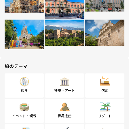
旅のテーマ
飲食
建築・アート
宿泊
イベント・観戦
世界遺産
リゾート