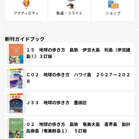
アクティビティ
鉄道・フライト
ショップ
新刊ガイドブック
１５ 地球の歩き方 島旅 伊豆大島 利島（伊豆諸
島①）３訂版
Ｃ０２ 地球の歩き方 ハワイ島 ２０２７～２０２
８
Ｊ３３ 地球の歩き方 墨田区
０２ 地球の歩き方 島旅 奄美大島 喜界島 加計
呂麻島（奄美群島１） ５訂版