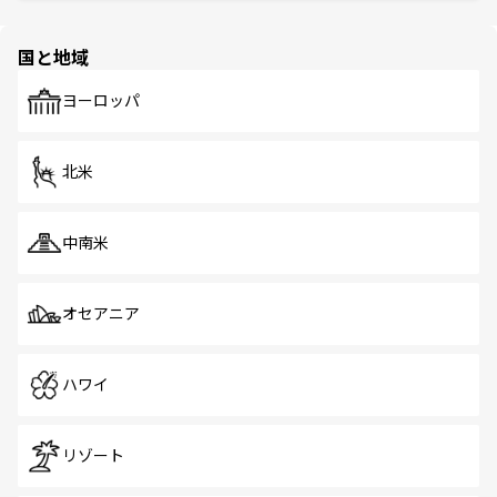
ほしい。
ほしい。
園や自然保護区など、自然が調和した近代的な景観と文化
の多様性あふれるカラフルな町は、どこを歩いても新しい
国と地域
発見がある。さらに、治安のよさや充実した公共交通機関
も、旅行者にとっては魅力的なポイント。グルメも豊富
で、ホーカーズは地元の風情を楽しめる外せないスポット
ヨーロッパ
だ。訪れる人を飽きさせないシンガポールで、多様な魅力
を体感しよう。 なお、新着のシンガポール情報は
コンテン
ツ一覧
を参照してほしい。
北米
中南米
オセアニア
ハワイ
リゾート