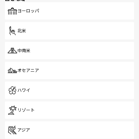
も、旅行者にとっては魅力的なポイント。グルメも豊富
で、ホーカーズは地元の風情を楽しめる外せないスポット
ヨーロッパ
だ。訪れる人を飽きさせないシンガポールで、多様な魅力
を体感しよう。 なお、新着のシンガポール情報は
コンテン
ツ一覧
を参照してほしい。
北米
中南米
オセアニア
ハワイ
リゾート
アジア