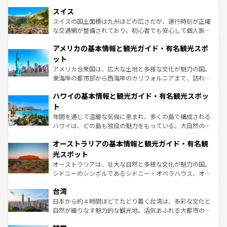
とソーセージを味わいながら地元の人と過ごす楽しい時間
史ある大学都市、美しい丘陵地帯や牧歌的な風景など、エ
きるだろう。 なお、新着のフランス情報は
コンテンツ一覧
スイス
は、お酒好きな人にはぜひ体験してほしい。 なお、新着の
リアごとに異なる魅力がある。また、優雅なアフタヌーン
を参照してほしい。
ドイツ情報は
コンテンツ一覧
を参照してほしい。
ティー、ビール好きにはたまらない英国パブ、サッカー観
スイスの国土面積は九州ほどの広さだが、運行時刻が正確
戦など、本場だからこそできる体験も豊富。イギリスを旅
な交通網が整備されており、初心者でも安心して個人旅行
して楽しみつくそう。 なお、新着のイギリス情報は
コンテ
を楽しめる。日本同様に時刻表どおりの旅が可能だ。中世
アメリカの基本情報と観光ガイド・有名観光スポ
ンツ一覧
を参照してほしい。
の建物がそのまま残る町や、スイスならではのユニークな
博物館もあり、アルプス観光だけでなく町歩きも満喫する
ット
ことができる。国民の所得が高いため物価も高いが、旅行
アメリカ合衆国は、広大な土地と多様な文化が魅力の国。
者向けの交通パス提供のサービスもあり、うまく活用すれ
東海岸の都市部から西海岸のカリフォルニアまで、訪れる
ば市内交通費無料で観光を楽しむこともできる。 なお、新
場所ごとに異なる風景と体験が待っている。ニューヨーク
着のスイス情報は
コンテンツ一覧
を参照してほしい。
ハワイの基本情報と観光ガイド・有名観光スポッ
のような巨大都市は、観光、ショッピング、エンターテイ
ンメントが詰まった刺激的なスポットだ。一方、アメリカ
ト
西部には大自然が広がり、グランドキャニオンやイエロー
年間を通じて温暖な気候に恵まれ、多くの島で構成される
ストーン国立公園といった絶景が堪能できる。さらに、南
ハワイは、どの島も独自の魅力をもっている。大自然の神
部のニューオーリンズでは、音楽と美食が融合した独特の
秘を感じたいなら、火山が生み出した壮大な景観を誇るハ
文化が魅力。旅行者はアメリカの各地域で異なる魅力を楽
オーストラリアの基本情報と観光ガイド・有名観
ワイ島は見逃せない。また、定番の観光地といえばオアフ
しみながら、その多様性と豊かな歴史を感じることができ
島だが、静かな自然を求めるならマウイ島やカウアイ島が
光スポット
るだろう。車でのロードトリップや列車の旅も、アメリカ
おすすめ。エメラルドグリーンに輝く海をはじめ、豊かな
オーストラリアは、壮大な自然と多様な文化が魅力の国。
ならではの贅沢な旅のスタイルだ。 なお、新着のアメリカ
文化や歴史が息づいている。「アロハスピリット」と呼ば
シドニーのシンボルであるシドニー・オペラハウス、オー
情報は
コンテンツ一覧
を参照してほしい。
れるおもてなしの心で訪れる人々を迎えてくれるハワイの
ストラリア東海岸北部に広がる大サンゴ礁地帯グレートバ
人々、おいしいローカルフードやハワイアンミュージッ
台湾
リアリーフや大陸中央部にそびえるウルル（エアーズロッ
ク、伝統的なフラダンスなど、すべてがハワイの魅力を彩
ク）、タスマニアの美しい原生林やケアンズの熱帯雨林な
日本から約４時間ほどでたどり着く台湾は、多彩な文化と
っている。訪れるたびに新しい発見と感動が待っているハ
ど、見どころがたくさん。また、カフェやワイン、オージ
自然が織りなす魅力的な観光地。活気あふれる大都市の台
ワイを、存分に味わってほしい。 なお、新着のハワイ情報
ービーフなどの食文化も豊かで、美味しいものであふれて
北やノスタルジックな町並みが人気な九份（ジォウフェ
は
コンテンツ一覧
を参照してほしい。