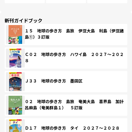
新刊ガイドブック
１５ 地球の歩き方 島旅 伊豆大島 利島（伊豆諸
島①）３訂版
Ｃ０２ 地球の歩き方 ハワイ島 ２０２７～２０２
８
Ｊ３３ 地球の歩き方 墨田区
０２ 地球の歩き方 島旅 奄美大島 喜界島 加計
呂麻島（奄美群島１） ５訂版
Ｄ１７ 地球の歩き方 タイ ２０２７～２０２８