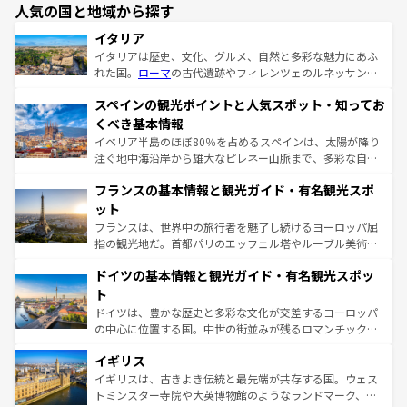
人気の国と地域から探す
イタリア
イタリアは歴史、文化、グルメ、自然と多彩な魅力にあふ
れた国。
ローマ
の古代遺跡やフィレンツェのルネッサンス
美術、ヴェネツィアの運河など、歴史あるスポットはもち
スペインの観光ポイントと人気スポット・知ってお
ろん、トスカーナの美しい田園風景やアマルフィ海岸の絶
景など、自然景観も見逃せない。観光の合間には、本場の
くべき基本情報
ピザやパスタなど、絶品のイタリア料理を堪能することも
イベリア半島のほぼ80％を占めるスペインは、太陽が降り
できる。朝目覚めてから夜眠るまで、すべての瞬間を楽し
注ぐ地中海沿岸から雄大なピレネー山脈まで、多彩な自然
ませてくれるイタリアで、忘れられない旅をしてみよう！
と文化が詰まったヨーロッパ屈指の旅行先だ。多様な地域
なお、新着のイタリア情報は
コンテンツ一覧
を参照してほ
フランスの基本情報と観光ガイド・有名観光スポ
文化が根付くこの国では、情熱的なフラメンコ、熱気あふ
しい。
れる闘牛、そして美味しいタパスが生活の一部となってい
ット
る。首都マドリードの洗練された雰囲気や、バルセロナの
フランスは、世界中の旅行者を魅了し続けるヨーロッパ屈
アートに溢れた街角から、地方では古代ローマ遺跡や中世
指の観光地だ。首都パリのエッフェル塔やルーブル美術館
の城塞都市、穏やかなビーチリゾートまで多彩な表情を見
といった象徴的なスポットから、田舎町の古風な美しさま
せる。地方によって風土や気候が異なるスペインはその個
ドイツの基本情報と観光ガイド・有名観光スポッ
で、幅広い魅力が詰まっている。華麗な宮殿、歴史的な大
性で訪れる人を魅了する。 なお、新着のスペイン情報は
コ
聖堂、美しいビーチ、そして豊かな自然が、訪れる者を心
ト
ンテンツ一覧
を参照してほしい。
から魅了する。また、フランスは美食の国としても知ら
ドイツは、豊かな歴史と多彩な文化が交差するヨーロッパ
れ、フランス料理はユネスコ無形文化遺産にも登録されて
の中心に位置する国。中世の街並みが残るロマンチック街
いる。シャンパンの発祥地であるランス、プロヴァンスの
道から、未来を先取りするようなモダンな都市まで多様な
香り高いラベンダー畑など、多彩な楽しみ方が可能だ。さ
イギリス
顔を持つこの国は、どこを歩いても飽きることがない。ベ
らに、パリ以外の地域にも魅力が溢れており、どの街角に
ルリンの文化的活気、バイエルン州のアルプスの絶景、そ
イギリスは、古きよき伝統と最先端が共存する国。ウェス
も豊かな歴史と文化が息づいている。パリ以外の個性あふ
してライン川沿いのワイン畑といった風景は必見。ビール
トミンスター寺院や大英博物館のようなランドマーク、歴
れる地方に足を運ぶとそれぞれで全く異なる文化を体験で