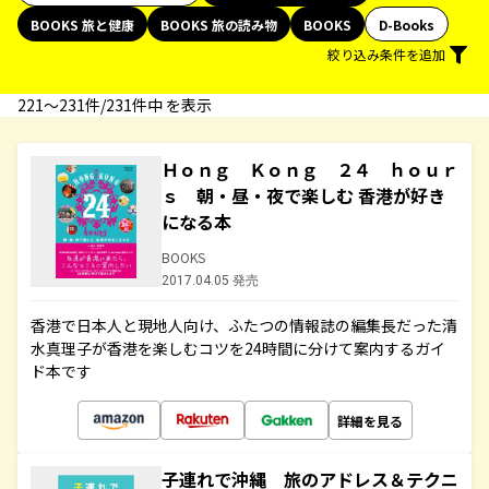
BOOKS 旅と健康
BOOKS 旅の読み物
BOOKS
D-Books
絞り込み条件を追加
221〜231件/231件中 を表示
Ｈｏｎｇ Ｋｏｎｇ ２４ ｈｏｕｒ
ｓ 朝・昼・夜で楽しむ 香港が好き
になる本
BOOKS
2017.04.05 発売
香港で日本人と現地人向け、ふたつの情報誌の編集長だった清
水真理子が香港を楽しむコツを24時間に分けて案内するガイ
ド本です
詳細を見る
子連れで沖縄 旅のアドレス＆テクニ