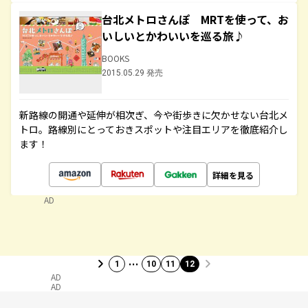
台北メトロさんぽ MRTを使って、お
いしいとかわいいを巡る旅♪
BOOKS
2015.05.29 発売
新路線の開通や延伸が相次ぎ、今や街歩きに欠かせない台北メ
トロ。路線別にとっておきスポットや注目エリアを徹底紹介し
ます！
詳細を見る
AD
…
1
10
11
12
AD
AD