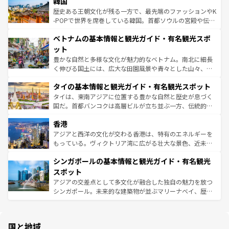
韓国
いる。アクティビティも充実しており、サーフィンやダイ
ン）、静ひつな山岳地帯である台湾東部など、都市の喧騒
ビング、ハイキングなど、アウトドア好きにはたまらな
と山間の静けさが共存しており、訪れる人に新しい発見と
歴史ある王朝文化が残る一方で、最先端のファッションやK
い。オーストラリアの多彩な魅力を存分に味わいつくそ
驚きをもたらしてくれる。また、奥深い台湾の食文化も魅
-POPで世界を席巻している韓国。首都ソウルの宮殿や伝統
う。 なお、新着のオーストラリア情報は
コンテンツ一覧
を
力で、夜市などの屋台グルメから高級料理、ヘルシーで美
家屋が並ぶエリアでは韓国の歴史と文化に浸ることがで
参照してほしい。
ベトナムの基本情報と観光ガイド・有名観光スポ
容にもいいと評判のスイーツなど、バラエティ豊かな料理
き、地方に足を延ばせば四季折々の自然美を楽しむことが
が味わえる。 なお、新着の台湾情報は
コンテンツ一覧
を参
できる。そして、キムチや焼肉、絶品のストリートフード
ット
照してほしい。
まで、さまざまな韓国料理が待っている。夜には、韓国な
豊かな自然と多様な文化が魅力的なベトナム。南北に細長
らではのナイトライフも堪能できる。あたたかいホスピタ
く伸びる国土には、広大な田園風景や青々とした山々、世
リティに包まれながら、韓国の多彩な魅力を心ゆくまで味
界遺産に登録された壮大な自然景観が点在し、都市部では
わってみてほしい。 なお、新着の韓国情報は
コンテンツ一
タイの基本情報と観光ガイド・有名観光スポット
急速な発展と共に伝統が息づく。ハノイの古い町並みやホ
覧
を参照してほしい。
ーチミン市のフランス統治時代の建物も、独特の雰囲気を
タイは、東南アジアに位置する豊かな自然と歴史が息づく
醸し出している。また、バラエティの豊かさとおいしさで
国だ。首都バンコクは高層ビルが立ち並ぶ一方、伝統的な
世界中の食通を魅了してやまないベトナム料理も魅力のひ
寺院や市場がいたるところに点在し、古きよき文化と現代
香港
とつ。フォーやバインミー、ベトナムコーヒーなどは、ぜ
の活気が交差している。北部ではチェンマイなどの山岳地
ひ現地で味わいたい。どの地域を訪れてもあたたかい人々
帯で自然と触れ合い、南部ではプーケットやクラビの美し
アジアと西洋の文化が交わる香港は、特有のエネルギーを
が旅行者を迎えてくれるので、きっと忘れられない旅にな
いビーチでリゾート気分を楽しむことができる。タイ料理
もっている。ヴィクトリア湾に広がる壮大な景色、近未来
るはずだ。 なお、新着のベトナム情報は
コンテンツ一覧
を
は世界的に有名で、屋台から高級レストランまで味覚を刺
的なアートスポット、そして歴史と現代が融合した町並
参照してほしい。
シンガポールの基本情報と観光ガイド・有名観光
激する。気候は一年中温暖で、どの季節にも異なる楽しみ
み、どこを訪れても感動するはず。観光スポットが密集し
が待っている。親しみやすいタイの人々、仏教を中心とし
ており、効率よく見どころを回れるのも魅力。息をのむよ
スポット
た文化、そして多様な観光資源が、訪れる旅人を魅了し続
うな絶景から文化的な体験まで、香港を存分に楽しみ尽く
アジアの交差点として多文化が融合した独自の魅力を放つ
ける。 なお、新着のタイ情報は
コンテンツ一覧
を参照して
そう。 なお、新着の香港情報は
コンテンツ一覧
を参照して
シンガポール。未来的な建築物が並ぶマリーナベイ、歴史
ほしい。
ほしい。
と伝統を感じられるエスニックタウン、多数の緑豊かな公
園や自然保護区など、自然が調和した近代的な景観と文化
の多様性あふれるカラフルな町は、どこを歩いても新しい
国と地域
発見がある。さらに、治安のよさや充実した公共交通機関