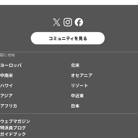
コミュニティを見る
国と地域
ヨーロッパ
北米
中南米
オセアニア
ハワイ
リゾート
アジア
中近東
アフリカ
日本
ウェブマガジン
特派員ブログ
ガイドブック