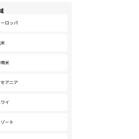
域
ヨーロッパ
北米
中南米
オセアニア
ハワイ
リゾート