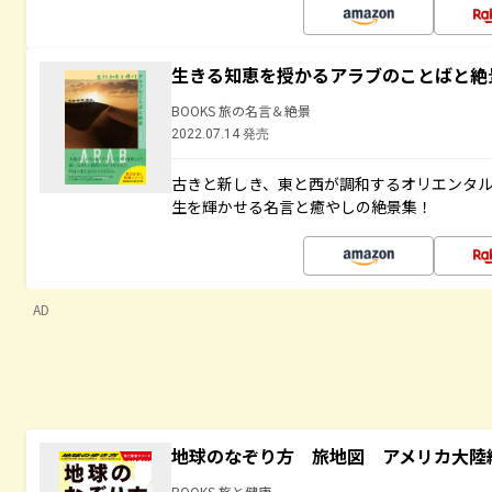
生きる知恵を授かるアラブのことばと絶
BOOKS 旅の名言＆絶景
2022.07.14 発売
古きと新しき、東と西が調和するオリエンタ
生を輝かせる名言と癒やしの絶景集！
AD
地球のなぞり方 旅地図 アメリカ大陸
BOOKS 旅と健康