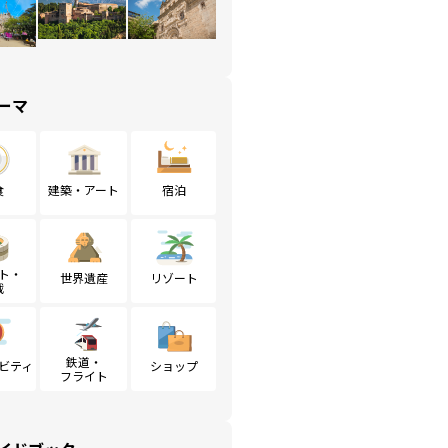
ーマ
食
建築・アート
宿泊
ト・
世界遺産
リゾート
戦
鉄道・
ビティ
ショップ
フライト