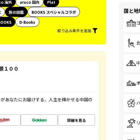
co 海外
aruco 国内
Plat
国と地
代
旅の図鑑
BOOKS スペシャルコラボ
BOOKS
D-Books
絞り込み条件を追加
景１００
」があなたにお届けする、人生を輝かせる中国の
詳細を見る