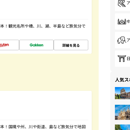
図本！観光名所や橋、川、湖、半島など旅気分で
詳細を見る
人気ス
図本！国境や州、川や街道、島など旅気分で地図