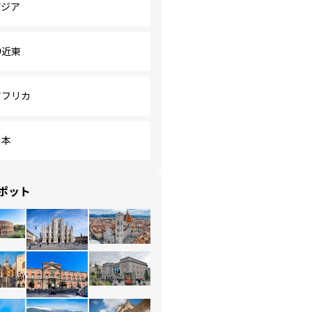
アジア
中近東
アフリカ
日本
ポット