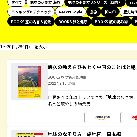
すべて
地球の歩き方 海外
地球の歩き方 Jシリーズ（国内）
aru
ランキング&テクニック
Resort Style
島旅
御朱印
歴史時
BOOKS 旅の名言＆絶景
BOOKS 旅と健康
BOOKS 旅の読み物
1〜20件/280件中 を表示
悠久の教えをひもとく中国のことばと絶
BOOKS 旅の名言＆絶景
2022.12.15 発売
世界を４０年以上歩いてきた「地球の歩き方
名言と癒やしの絶景集
地球のなぞり方 旅地図 日本編