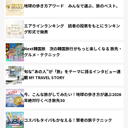
地球の歩き方アワード みんなで選ぶ、旅のベスト。
エアラインランキング 読者の投票をもとにランキン
グ形式で発表
Next韓国旅 次の韓国旅行がもっと楽しくなる 旅先・
グルメ・テクニック
旬な“あの人”が「旅」をテーマに語るインタビュー連
載 MY TRAVEL STORY
今、こんな旅がしてみたい！地球の歩き方が選ぶ2026
年絶対行くべき旅先30
コスパもタイパもかなえる！賢者の旅テクニック