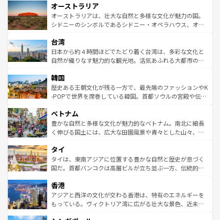
オーストラリア
部のニューオーリンズでは、音楽と美食が融合した独特の
ワイ島は見逃せない。また、定番の観光地といえばオアフ
文化が魅力。旅行者はアメリカの各地域で異なる魅力を楽
島だが、静かな自然を求めるならマウイ島やカウアイ島が
オーストラリアは、壮大な自然と多様な文化が魅力の国。
しみながら、その多様性と豊かな歴史を感じることができ
おすすめ。エメラルドグリーンに輝く海をはじめ、豊かな
シドニーのシンボルであるシドニー・オペラハウス、オー
るだろう。車でのロードトリップや列車の旅も、アメリカ
文化や歴史が息づいている。「アロハスピリット」と呼ば
ストラリア東海岸北部に広がる大サンゴ礁地帯グレートバ
ならではの贅沢な旅のスタイルだ。 なお、新着のアメリカ
台湾
れるおもてなしの心で訪れる人々を迎えてくれるハワイの
リアリーフや大陸中央部にそびえるウルル（エアーズロッ
情報は
コンテンツ一覧
を参照してほしい。
人々、おいしいローカルフードやハワイアンミュージッ
ク）、タスマニアの美しい原生林やケアンズの熱帯雨林な
日本から約４時間ほどでたどり着く台湾は、多彩な文化と
ク、伝統的なフラダンスなど、すべてがハワイの魅力を彩
ど、見どころがたくさん。また、カフェやワイン、オージ
自然が織りなす魅力的な観光地。活気あふれる大都市の台
っている。訪れるたびに新しい発見と感動が待っているハ
ービーフなどの食文化も豊かで、美味しいものであふれて
北やノスタルジックな町並みが人気な九份（ジォウフェ
ワイを、存分に味わってほしい。 なお、新着のハワイ情報
韓国
いる。アクティビティも充実しており、サーフィンやダイ
ン）、静ひつな山岳地帯である台湾東部など、都市の喧騒
は
コンテンツ一覧
を参照してほしい。
ビング、ハイキングなど、アウトドア好きにはたまらな
と山間の静けさが共存しており、訪れる人に新しい発見と
歴史ある王朝文化が残る一方で、最先端のファッションやK
い。オーストラリアの多彩な魅力を存分に味わいつくそ
驚きをもたらしてくれる。また、奥深い台湾の食文化も魅
-POPで世界を席巻している韓国。首都ソウルの宮殿や伝統
う。 なお、新着のオーストラリア情報は
コンテンツ一覧
を
力で、夜市などの屋台グルメから高級料理、ヘルシーで美
家屋が並ぶエリアでは韓国の歴史と文化に浸ることがで
参照してほしい。
ベトナム
容にもいいと評判のスイーツなど、バラエティ豊かな料理
き、地方に足を延ばせば四季折々の自然美を楽しむことが
が味わえる。 なお、新着の台湾情報は
コンテンツ一覧
を参
できる。そして、キムチや焼肉、絶品のストリートフード
豊かな自然と多様な文化が魅力的なベトナム。南北に細長
照してほしい。
まで、さまざまな韓国料理が待っている。夜には、韓国な
く伸びる国土には、広大な田園風景や青々とした山々、世
らではのナイトライフも堪能できる。あたたかいホスピタ
界遺産に登録された壮大な自然景観が点在し、都市部では
タイ
リティに包まれながら、韓国の多彩な魅力を心ゆくまで味
急速な発展と共に伝統が息づく。ハノイの古い町並みやホ
わってみてほしい。 なお、新着の韓国情報は
コンテンツ一
ーチミン市のフランス統治時代の建物も、独特の雰囲気を
タイは、東南アジアに位置する豊かな自然と歴史が息づく
覧
を参照してほしい。
醸し出している。また、バラエティの豊かさとおいしさで
国だ。首都バンコクは高層ビルが立ち並ぶ一方、伝統的な
世界中の食通を魅了してやまないベトナム料理も魅力のひ
寺院や市場がいたるところに点在し、古きよき文化と現代
香港
とつ。フォーやバインミー、ベトナムコーヒーなどは、ぜ
の活気が交差している。北部ではチェンマイなどの山岳地
ひ現地で味わいたい。どの地域を訪れてもあたたかい人々
帯で自然と触れ合い、南部ではプーケットやクラビの美し
アジアと西洋の文化が交わる香港は、特有のエネルギーを
が旅行者を迎えてくれるので、きっと忘れられない旅にな
いビーチでリゾート気分を楽しむことができる。タイ料理
もっている。ヴィクトリア湾に広がる壮大な景色、近未来
るはずだ。 なお、新着のベトナム情報は
コンテンツ一覧
を
は世界的に有名で、屋台から高級レストランまで味覚を刺
的なアートスポット、そして歴史と現代が融合した町並