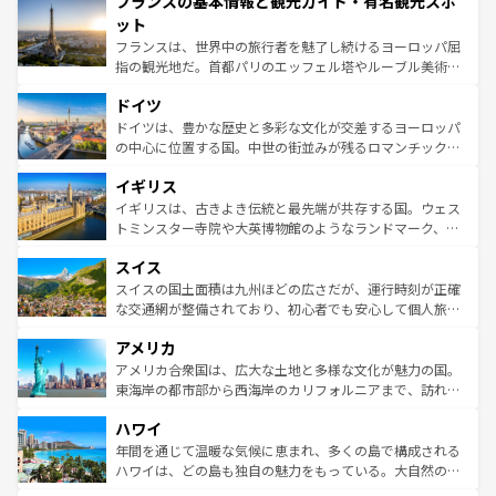
フランスの基本情報と観光ガイド・有名観光スポ
ませてくれるイタリアで、忘れられない旅をしてみよう！
文化が根付くこの国では、情熱的なフラメンコ、熱気あふ
なお、新着のイタリア情報は
コンテンツ一覧
を参照してほ
れる闘牛、そして美味しいタパスが生活の一部となってい
ット
しい。
る。首都マドリードの洗練された雰囲気や、バルセロナの
フランスは、世界中の旅行者を魅了し続けるヨーロッパ屈
アートに溢れた街角から、地方では古代ローマ遺跡や中世
指の観光地だ。首都パリのエッフェル塔やルーブル美術館
の城塞都市、穏やかなビーチリゾートまで多彩な表情を見
といった象徴的なスポットから、田舎町の古風な美しさま
せる。地方によって風土や気候が異なるスペインはその個
ドイツ
で、幅広い魅力が詰まっている。華麗な宮殿、歴史的な大
性で訪れる人を魅了する。 なお、新着のスペイン情報は
コ
聖堂、美しいビーチ、そして豊かな自然が、訪れる者を心
ドイツは、豊かな歴史と多彩な文化が交差するヨーロッパ
ンテンツ一覧
を参照してほしい。
から魅了する。また、フランスは美食の国としても知ら
の中心に位置する国。中世の街並みが残るロマンチック街
れ、フランス料理はユネスコ無形文化遺産にも登録されて
道から、未来を先取りするようなモダンな都市まで多様な
イギリス
いる。シャンパンの発祥地であるランス、プロヴァンスの
顔を持つこの国は、どこを歩いても飽きることがない。ベ
香り高いラベンダー畑など、多彩な楽しみ方が可能だ。さ
ルリンの文化的活気、バイエルン州のアルプスの絶景、そ
イギリスは、古きよき伝統と最先端が共存する国。ウェス
らに、パリ以外の地域にも魅力が溢れており、どの街角に
してライン川沿いのワイン畑といった風景は必見。ビール
トミンスター寺院や大英博物館のようなランドマーク、歴
も豊かな歴史と文化が息づいている。パリ以外の個性あふ
とソーセージを味わいながら地元の人と過ごす楽しい時間
史ある大学都市、美しい丘陵地帯や牧歌的な風景など、エ
れる地方に足を運ぶとそれぞれで全く異なる文化を体験で
スイス
は、お酒好きな人にはぜひ体験してほしい。 なお、新着の
リアごとに異なる魅力がある。また、優雅なアフタヌーン
きるだろう。 なお、新着のフランス情報は
コンテンツ一覧
ドイツ情報は
コンテンツ一覧
を参照してほしい。
ティー、ビール好きにはたまらない英国パブ、サッカー観
スイスの国土面積は九州ほどの広さだが、運行時刻が正確
を参照してほしい。
戦など、本場だからこそできる体験も豊富。イギリスを旅
な交通網が整備されており、初心者でも安心して個人旅行
して楽しみつくそう。 なお、新着のイギリス情報は
コンテ
を楽しめる。日本同様に時刻表どおりの旅が可能だ。中世
アメリカ
ンツ一覧
を参照してほしい。
の建物がそのまま残る町や、スイスならではのユニークな
博物館もあり、アルプス観光だけでなく町歩きも満喫する
アメリカ合衆国は、広大な土地と多様な文化が魅力の国。
ことができる。国民の所得が高いため物価も高いが、旅行
東海岸の都市部から西海岸のカリフォルニアまで、訪れる
者向けの交通パス提供のサービスもあり、うまく活用すれ
場所ごとに異なる風景と体験が待っている。ニューヨーク
ハワイ
ば市内交通費無料で観光を楽しむこともできる。 なお、新
のような巨大都市は、観光、ショッピング、エンターテイ
着のスイス情報は
コンテンツ一覧
を参照してほしい。
ンメントが詰まった刺激的なスポットだ。一方、アメリカ
年間を通じて温暖な気候に恵まれ、多くの島で構成される
西部には大自然が広がり、グランドキャニオンやイエロー
ハワイは、どの島も独自の魅力をもっている。大自然の神
ストーン国立公園といった絶景が堪能できる。さらに、南
秘を感じたいなら、火山が生み出した壮大な景観を誇るハ