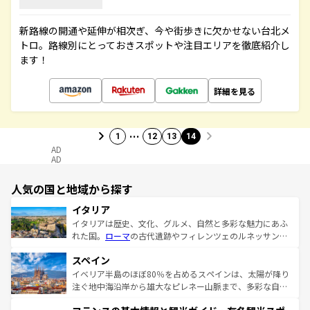
新路線の開通や延伸が相次ぎ、今や街歩きに欠かせない台北メ
トロ。路線別にとっておきスポットや注目エリアを徹底紹介し
ます！
詳細を見る
…
1
12
13
14
AD
AD
人気の国と地域から探す
イタリア
イタリアは歴史、文化、グルメ、自然と多彩な魅力にあふ
れた国。
ローマ
の古代遺跡やフィレンツェのルネッサンス
美術、ヴェネツィアの運河など、歴史あるスポットはもち
スペイン
ろん、トスカーナの美しい田園風景やアマルフィ海岸の絶
景など、自然景観も見逃せない。観光の合間には、本場の
イベリア半島のほぼ80％を占めるスペインは、太陽が降り
ピザやパスタなど、絶品のイタリア料理を堪能することも
注ぐ地中海沿岸から雄大なピレネー山脈まで、多彩な自然
できる。朝目覚めてから夜眠るまで、すべての瞬間を楽し
と文化が詰まったヨーロッパ屈指の旅行先だ。多様な地域