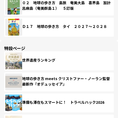
０２ 地球の歩き方 島旅 奄美大島 喜界島 加計
呂麻島（奄美群島１） ５訂版
Ｄ１７ 地球の歩き方 タイ ２０２７～２０２８
特設ページ
世界遺産ランキング
地球の歩き方 meets クリストファー・ノーラン監督
最新作『オデュッセイア』
準備も滞在もスマートに！ トラベルハック2026