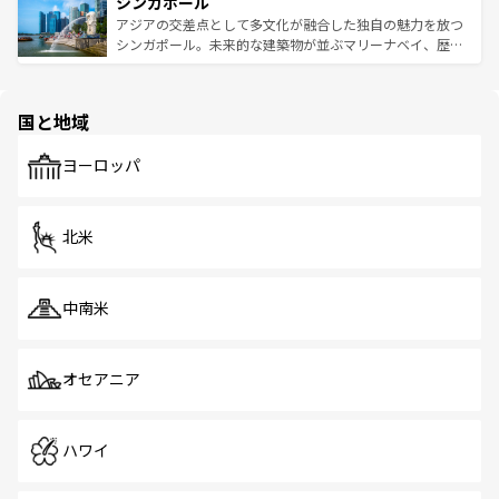
参照してほしい。
シンガポール
激する。気候は一年中温暖で、どの季節にも異なる楽しみ
み、どこを訪れても感動するはず。観光スポットが密集し
が待っている。親しみやすいタイの人々、仏教を中心とし
ており、効率よく見どころを回れるのも魅力。息をのむよ
アジアの交差点として多文化が融合した独自の魅力を放つ
た文化、そして多様な観光資源が、訪れる旅人を魅了し続
うな絶景から文化的な体験まで、香港を存分に楽しみ尽く
シンガポール。未来的な建築物が並ぶマリーナベイ、歴史
ける。 なお、新着のタイ情報は
コンテンツ一覧
を参照して
そう。 なお、新着の香港情報は
コンテンツ一覧
を参照して
と伝統を感じられるエスニックタウン、多数の緑豊かな公
ほしい。
ほしい。
園や自然保護区など、自然が調和した近代的な景観と文化
の多様性あふれるカラフルな町は、どこを歩いても新しい
国と地域
発見がある。さらに、治安のよさや充実した公共交通機関
も、旅行者にとっては魅力的なポイント。グルメも豊富
で、ホーカーズは地元の風情を楽しめる外せないスポット
ヨーロッパ
だ。訪れる人を飽きさせないシンガポールで、多様な魅力
を体感しよう。 なお、新着のシンガポール情報は
コンテン
ツ一覧
を参照してほしい。
北米
中南米
オセアニア
ハワイ