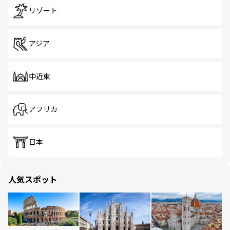
リゾート
アジア
中近東
アフリカ
日本
人気スポット